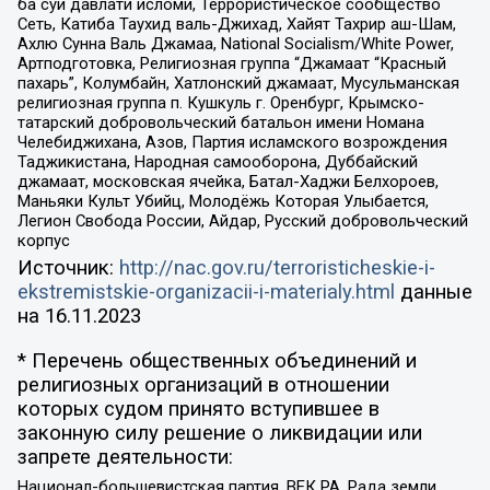
ба суи давлати исломи, Террористическое сообщество
Сеть, Катиба Таухид валь-Джихад, Хайят Тахрир аш-Шам,
Ахлю Сунна Валь Джамаа, National Socialism/White Power,
Артподготовка, Религиозная группа “Джамаат “Красный
пахарь”, Колумбайн, Хатлонский джамаат, Мусульманская
религиозная группа п. Кушкуль г. Оренбург, Крымско-
татарский добровольческий батальон имени Номана
Челебиджихана, Азов, Партия исламского возрождения
Таджикистана, Народная самооборона, Дуббайский
джамаат, московская ячейка, Батал-Хаджи Белхороев,
Маньяки Культ Убийц, Молодёжь Которая Улыбается,
Легион Свобода России, Айдар, Русский добровольческий
корпус
Источник:
http://nac.gov.ru/terroristicheskie-i-
ekstremistskie-organizacii-i-materialy.html
данные
на
16.11.2023
* Перечень общественных объединений и
религиозных организаций в отношении
которых судом принято вступившее в
законную силу решение о ликвидации или
запрете деятельности:
Национал-большевистская партия, ВЕК РА, Рада земли