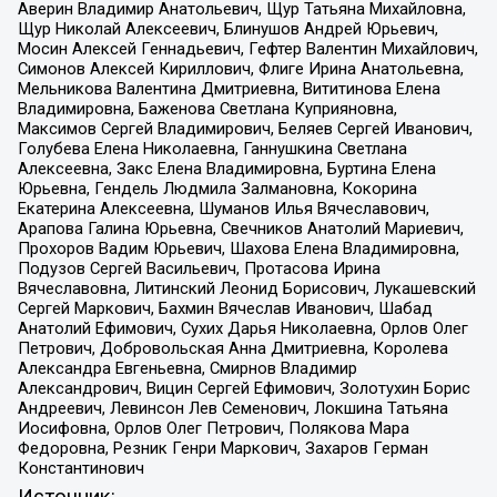
Аверин Владимир Анатольевич, Щур Татьяна Михайловна,
Щур Николай Алексеевич, Блинушов Андрей Юрьевич,
Мосин Алексей Геннадьевич, Гефтер Валентин Михайлович,
Симонов Алексей Кириллович, Флиге Ирина Анатольевна,
Мельникова Валентина Дмитриевна, Вититинова Елена
Владимировна, Баженова Светлана Куприяновна,
Максимов Сергей Владимирович, Беляев Сергей Иванович,
Голубева Елена Николаевна, Ганнушкина Светлана
Алексеевна, Закс Елена Владимировна, Буртина Елена
Юрьевна, Гендель Людмила Залмановна, Кокорина
Екатерина Алексеевна, Шуманов Илья Вячеславович,
Арапова Галина Юрьевна, Свечников Анатолий Мариевич,
Прохоров Вадим Юрьевич, Шахова Елена Владимировна,
Подузов Сергей Васильевич, Протасова Ирина
Вячеславовна, Литинский Леонид Борисович, Лукашевский
Сергей Маркович, Бахмин Вячеслав Иванович, Шабад
Анатолий Ефимович, Сухих Дарья Николаевна, Орлов Олег
Петрович, Добровольская Анна Дмитриевна, Королева
Александра Евгеньевна, Смирнов Владимир
Александрович, Вицин Сергей Ефимович, Золотухин Борис
Андреевич, Левинсон Лев Семенович, Локшина Татьяна
Иосифовна, Орлов Олег Петрович, Полякова Мара
Федоровна, Резник Генри Маркович, Захаров Герман
Константинович
Источник: