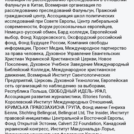
Фалуньгун в Китае, Всемирная организация по
расследованию преследований Фалуньгун, Пражский
гражданский центр, Ассоциация школ политических
исследований при Совете Европы, Центр либеральной
современности, Форум русскоязычных европейцев,
Немецко-русский обмен, Бард колледж, Европейский
выбор, Фонд Ходорковского, Оксфордский российский
фонд, Фонд Будущее России, Компания свободы
информации, Проект Медиа, Международное партнерство
за права человека, Духовное Управление Евангельских
Христиан Украинской Христианской Церкви, Новое
Поколение, Духовное Учебное Заведение Международный
Библейский Колледж, Международное христианское
движение, Всемирный Институт Саентологических
Предприятий, Церковь Духовной Технологии, Европейская
сеть организаций по наблюдению за выборами,
Республика Польша, СВОБОДНЫЙ ИДЕЛЬ-УРАЛ,
Ассоциация развития журналистики, IStories fonds,
Королевский Институт Международных Отношений,
КРИМСЬКА ПРАВОЗАХИСНА ГРУПА, Фонд имени Генриха
Бёлля, Stichting Bellingcat, Bellingcat Ltd, The Insider, Институт
правовой инициативы Центральной и Восточной Европы,
Фонд Открытой Эстонии, Calvert 22 Foundation, Канадский
украинский конгресс, Институт Макдональда-Лорье,