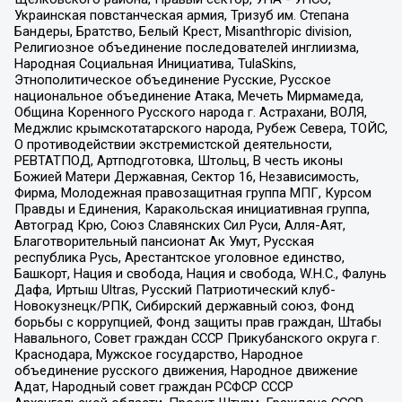
Украинская повстанческая армия, Тризуб им. Степана
Бандеры, Братство, Белый Крест, Misanthropic division,
Религиозное объединение последователей инглиизма,
Народная Социальная Инициатива, TulaSkins,
Этнополитическое объединение Русские, Русское
национальное объединение Атака, Мечеть Мирмамеда,
Община Коренного Русского народа г. Астрахани, ВОЛЯ,
Меджлис крымскотатарского народа, Рубеж Севера, ТОЙС,
О противодействии экстремистской деятельности,
РЕВТАТПОД, Артподготовка, Штольц, В честь иконы
Божией Матери Державная, Сектор 16, Независимость,
Фирма, Молодежная правозащитная группа МПГ, Курсом
Правды и Единения, Каракольская инициативная группа,
Автоград Крю, Союз Славянских Сил Руси, Алля-Аят,
Благотворительный пансионат Ак Умут, Русская
республика Русь, Арестантское уголовное единство,
Башкорт, Нация и свобода, Нация и свобода, W.H.С., Фалунь
Дафа, Иртыш Ultras, Русский Патриотический клуб-
Новокузнецк/РПК, Сибирский державный союз, Фонд
борьбы с коррупцией, Фонд защиты прав граждан, Штабы
Навального, Совет граждан СССР Прикубанского округа г.
Краснодара, Мужское государство, Народное
объединение русского движения, Народное движение
Адат, Народный совет граждан РСФСР СССР