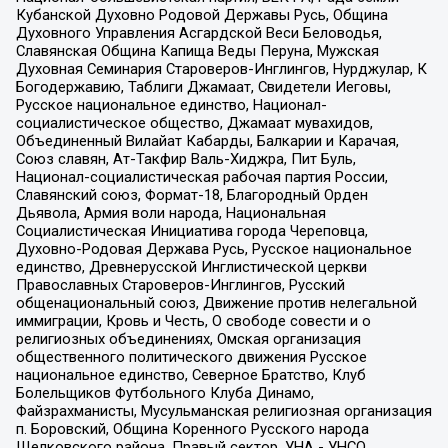
Кубанской Духовно Родовой Державы Русь, Община
Духовного Управления Асгардской Веси Беловодья,
Славянская Община Капища Веды Перуна, Мужская
Духовная Семинария Староверов-Инглингов, Нурджулар, К
Богодержавию, Таблиги Джамаат, Свидетели Иеговы,
Русское национальное единство, Национал-
социалистическое общество, Джамаат мувахидов,
Объединенный Вилайат Кабарды, Балкарии и Карачая,
Союз славян, Ат-Такфир Валь-Хиджра, Пит Буль,
Национал-социалистическая рабочая партия России,
Славянский союз, Формат-18, Благородный Орден
Дьявола, Армия воли народа, Национальная
Социалистическая Инициатива города Череповца,
Духовно-Родовая Держава Русь, Русское национальное
единство, Древнерусской Инглистической церкви
Православных Староверов-Инглингов, Русский
общенациональный союз, Движение против нелегальной
иммиграции, Кровь и Честь, О свободе совести и о
религиозных объединениях, Омская организация
общественного политического движения Русское
национальное единство, Северное Братство, Клуб
Болельщиков Футбольного Клуба Динамо,
Файзрахманисты, Мусульманская религиозная организация
п. Боровский, Община Коренного Русского народа
Щелковского района, Правый сектор, УНА - УНСО,