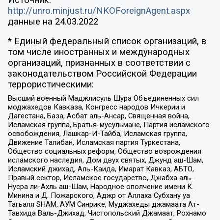
http://unro.minjust.ru/NKOForeignAgent.aspx
данные на
24.03.2022
* Единый федеральный список организаций, в
том числе иностранных и международных
организаций, признанных в соответствии с
законодательством Российской Федерации
террористическими:
Высший военный Маджлисуль Шура Объединенных сил
моджахедов Кавказа, Конгресс народов Ичкерии и
Дагестана, База, Асбат аль-Ансар, Священная война,
Исламская группа, Братья-мусульмане, Партия исламского
освобождения, Лашкар-И-Тайба, Исламская группа,
Движение Талибан, Исламская партия Туркестана,
Общество социальных реформ, Общество возрождения
исламского наследия, Дом двух святых, Джунд аш-Шам,
Исламский джихад, Аль-Каида, Имарат Кавказ, АБТО,
Правый сектор, Исламское государство, Джабха аль-
Нусра ли-Ахль аш-Шам, Народное ополчение имени К.
Минина и Д. Пожарского, Аджр от Аллаха Субхану уа
Тагьаля SHAM, АУМ Синрике, Муджахеды джамаата Ат-
Тавхида Валь-Джихад, Чистопольский Джамаат, Рохнамо