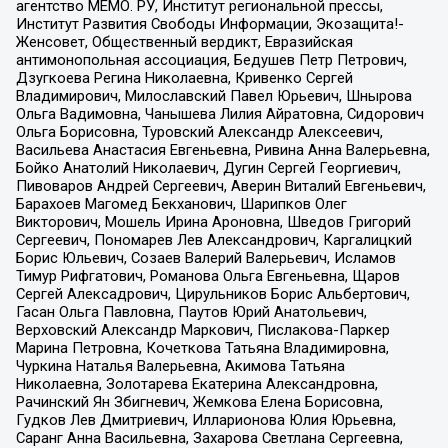
агентство МЕМО. РУ, Институт региональной прессы,
Институт Развития Свободы Информации, Экозащита!-
Женсовет, Общественный вердикт, Евразийская
антимонопольная ассоциация, Бедушев Петр Петрович,
Дзугкоева Регина Николаевна, Кривенко Сергей
Владимирович, Милославский Павел Юрьевич, Шнырова
Ольга Вадимовна, Чанышева Лилия Айратовна, Сидорович
Ольга Борисовна, Туровский Александр Алексеевич,
Васильева Анастасия Евгеньевна, Ривина Анна Валерьевна,
Бойко Анатолий Николаевич, Дугин Сергей Георгиевич,
Пивоваров Андрей Сергеевич, Аверин Виталий Евгеньевич,
Барахоев Магомед Бекханович, Шарипков Олег
Викторович, Мошель Ирина Ароновна, Шведов Григорий
Сергеевич, Пономарев Лев Александрович, Каргалицкий
Борис Юльевич, Созаев Валерий Валерьевич, Исламов
Тимур Рифгатович, Романова Ольга Евгеньевна, Щаров
Сергей Алексадрович, Цирульников Борис Альбертович,
Гасан Ольга Павловна, Паутов Юрий Анатольевич,
Верховский Александр Маркович, Пислакова-Паркер
Марина Петровна, Кочеткова Татьяна Владимировна,
Чуркина Наталья Валерьевна, Акимова Татьяна
Николаевна, Золотарева Екатерина Александровна,
Рачинский Ян Збигневич, Жемкова Елена Борисовна,
Гудков Лев Дмитриевич, Илларионова Юлия Юрьевна,
Саранг Анна Васильевна, Захарова Светлана Сергеевна,