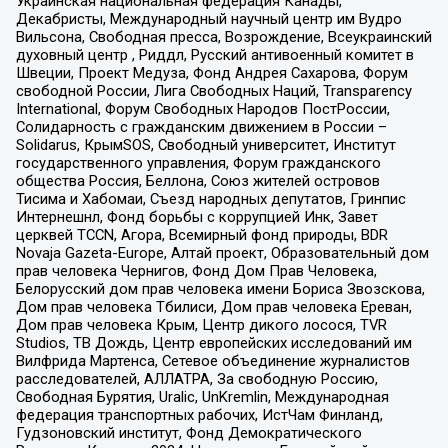
Украинская национальная федерация Канады,
Декабристы, Международный научный центр им Вудро
Вильсона, Свободная пресса, Возрождение, Всеукраинский
духовный центр , Риддл, Русский антивоенный комитет в
Швеции, Проект Медуза, Фонд Андрея Сахарова, Форум
свободной России, Лига Свободных Наций, Transparеncy
International, Форум Свободных Народов ПостРоссии,
Солидарность с гражданским движением в России –
Solidarus, КрымSOS, Свободный университет, Институт
государственного управления, Форум гражданского
общества Россия, Беллона, Союз жителей островов
Тисима и Хабомаи, Съезд народных депутатов, Гринпис
Интернешнл, Фонд борьбы с коррупцией Инк, Завет
церквей TCCN, Агора, Всемирный фонд природы, BDR
Novaja Gazeta-Europe, Алтай проект, Образовательный дом
прав человека Чернигов, Фонд Дом Прав Человека,
Белорусский дом прав человека имени Бориса Звозскова,
Дом прав человека Тбилиси, Дом прав человека Ереван,
Дом прав человека Крым, Центр дикого лосося, TVR
Studios, ТВ Дождь, Центр европейских исследований им
Вилфрида Мартенса, Сетевое объединение журналистов
расследователей, АЛЛАТРА, За свободную Россию,
Свободная Бурятия, Uralic, UnKremlin, Международная
федерация транспортных рабочих, ИстЧам Финланд,
Гудзоновский институт, Фонд Демократического