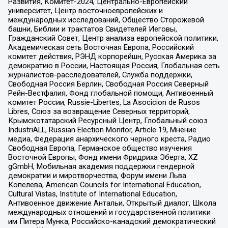
Развития, Комитет-2024, Центрально-Европейский
университет, Центр восточноевропейских и
международных исследований, Общество Сторожевой
башни, Библии и трактатов Свидетелей Иеговы,
Гражданский Совет, Центр анализа европейской политики,
Академическая сеть Восточная Европа, Российский
комитет действия, РЭНД корпорейшн, Русская Америка за
демократию в России, Настоящая Россия, Глобальная сеть
журналистов-расследователей, Служба поддержки,
Свободная Россия Берлин, Свободная Россия Северный
Рейн-Вестфалия, Фонд глобальной помощи, Антивоенный
комитет России, Russie-Libertes, La Asocicion de Rusos
Libres, Союз за возвращение Северных территорий,
Крымскотатарский Ресурсный Центр, Глобальный союз
IndustriALL, Russian Election Monitor, Article 19, Мнение
медиа, Федерация анархического черного креста, Радио
Свободная Европа, Германское общество изучения
Восточной Европы, Фонд имени Фридриха Эберта, XZ
gGmbH, Мобильная академия поддержки гендерной
демократии и миротворчества, Форум имени Льва
Копелева, American Councils for International Education,
Cultural Vistas, Institute of International Education,
Антивоенное движение Антальи, Открытый диалог, Школа
международных отношений и государственной политики
им Питера Мунка, Российско-канадский демократический