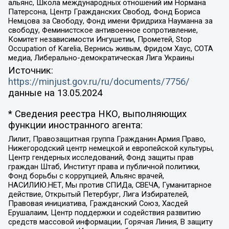
альянс, Школа международных отношений им Нормана
Патерсона, Центр Гражданских Свобод, Фонд Бориса
Немцова за Свободу, Фонд имени Фридриха Науманна за
свободу, Феминистское антивоенное сопротивление,
Комитет независимости Ингушетии, Прометей, Stop
Occupation of Karelia, Вернись живым, Фридом Хаус, СОТА
медиа, Либерально-демократическая Лига Украины
Источник:
https://minjust.gov.ru/ru/documents/7756/
данные на
13.05.2024
* Сведения реестра НКО, выполняющих
функции иностранного агента:
Лилит, Правозащитная группа Гражданин.Армия.Право,
Нижегородский центр немецкой и европейской культуры,
Центр гендерных исследований, Фонд защиты прав
граждан Штаб, Институт права и публичной политики,
Фонд борьбы с коррупцией, Альянс врачей,
НАСИЛИЮ.НЕТ, Мы против СПИДа, СВЕЧА, Гуманитарное
действие, Открытый Петербург, Лига Избирателей,
Правовая инициатива, Гражданский Союз, Хасдей
Ерушалаим, Центр поддержки и содействия развитию
средств массовой информации, Горячая Линия, В защиту