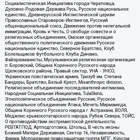
Социалистическая Инициатива города Череповца,
Духовно-Родовая Держава Русь, Русское национальное
единство, Древнерусской Инглистической церкви
Православных Староверов-Инглингов, Русский
общенациональный союз, Движение против нелегальной
иммиграции, Кровь и Честь, О свободе совести и о
религиозных объединениях, Омская организация
общественного политического движения Русское
национальное единство, Северное Братство, Клуб
Болельщиков Футбольного Клуба Динамо,
Файзрахманисты, Мусульманская религиозная организация
п. Боровский, Община Коренного Русского народа
Щелковского района, Правый сектор, УНА - УНСО,
Украинская повстанческая армия, Тризуб им. Степана
Бандеры, Братство, Белый Крест, Misanthropic division,
Религиозное объединение последователей инглиизма,
Народная Социальная Инициатива, TulaSkins,
Этнополитическое объединение Русские, Русское
национальное объединение Атака, Мечеть Мирмамеда,
Община Коренного Русского народа г. Астрахани, ВОЛЯ,
Меджлис крымскотатарского народа, Рубеж Севера, ТОЙС,
О противодействии экстремистской деятельности,
РЕВТАТПОД, Артподготовка, Штольц, В честь иконы
Божией Матери Державная, Сектор 16, Независимость,
Фирма, Молодежная правозащитная группа МПГ, Курсом