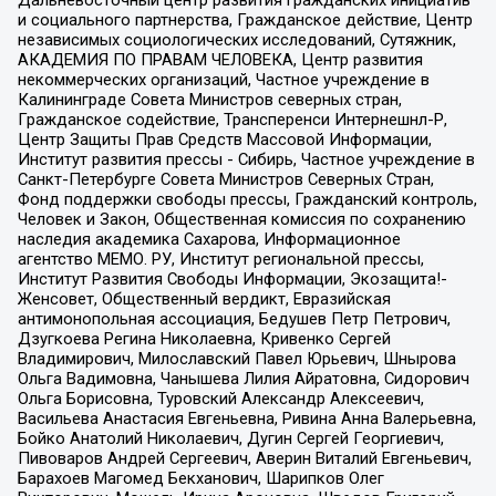
Дальневосточный центр развития гражданских инициатив
и социального партнерства, Гражданское действие, Центр
независимых социологических исследований, Сутяжник,
АКАДЕМИЯ ПО ПРАВАМ ЧЕЛОВЕКА, Центр развития
некоммерческих организаций, Частное учреждение в
Калининграде Совета Министров северных стран,
Гражданское содействие, Трансперенси Интернешнл-Р,
Центр Защиты Прав Средств Массовой Информации,
Институт развития прессы - Сибирь, Частное учреждение в
Санкт-Петербурге Совета Министров Северных Стран,
Фонд поддержки свободы прессы, Гражданский контроль,
Человек и Закон, Общественная комиссия по сохранению
наследия академика Сахарова, Информационное
агентство МЕМО. РУ, Институт региональной прессы,
Институт Развития Свободы Информации, Экозащита!-
Женсовет, Общественный вердикт, Евразийская
антимонопольная ассоциация, Бедушев Петр Петрович,
Дзугкоева Регина Николаевна, Кривенко Сергей
Владимирович, Милославский Павел Юрьевич, Шнырова
Ольга Вадимовна, Чанышева Лилия Айратовна, Сидорович
Ольга Борисовна, Туровский Александр Алексеевич,
Васильева Анастасия Евгеньевна, Ривина Анна Валерьевна,
Бойко Анатолий Николаевич, Дугин Сергей Георгиевич,
Пивоваров Андрей Сергеевич, Аверин Виталий Евгеньевич,
Барахоев Магомед Бекханович, Шарипков Олег