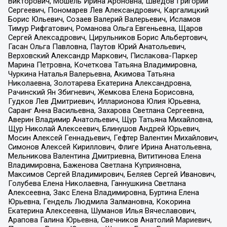
Викторович, Мошель Ирина Ароновна, Шведов Григорий
Сергеевич, Пономарев Лев Александрович, Каргалицкий
Борис Юльевич, Созаев Валерий Валерьевич, Исламов
Тимур Рифгатович, Романова Ольга Евгеньевна, Щаров
Сергей Алексадрович, Цирульников Борис Альбертович,
Гасан Ольга Павловна, Паутов Юрий Анатольевич,
Верховский Александр Маркович, Пислакова-Паркер
Марина Петровна, Кочеткова Татьяна Владимировна,
Чуркина Наталья Валерьевна, Акимова Татьяна
Николаевна, Золотарева Екатерина Александровна,
Рачинский Ян Збигневич, Жемкова Елена Борисовна,
Гудков Лев Дмитриевич, Илларионова Юлия Юрьевна,
Саранг Анна Васильевна, Захарова Светлана Сергеевна,
Аверин Владимир Анатольевич, Щур Татьяна Михайловна,
Щур Николай Алексеевич, Блинушов Андрей Юрьевич,
Мосин Алексей Геннадьевич, Гефтер Валентин Михайлович,
Симонов Алексей Кириллович, Флиге Ирина Анатольевна,
Мельникова Валентина Дмитриевна, Вититинова Елена
Владимировна, Баженова Светлана Куприяновна,
Максимов Сергей Владимирович, Беляев Сергей Иванович,
Голубева Елена Николаевна, Ганнушкина Светлана
Алексеевна, Закс Елена Владимировна, Буртина Елена
Юрьевна, Гендель Людмила Залмановна, Кокорина
Екатерина Алексеевна, Шуманов Илья Вячеславович,
Арапова Галина Юрьевна, Свечников Анатолий Мариевич,