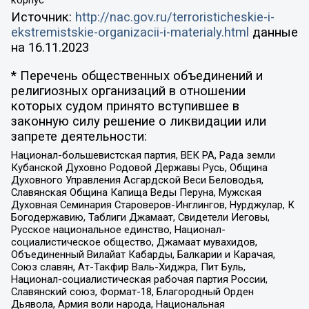
Источник:
http://nac.gov.ru/terroristicheskie-i-
ekstremistskie-organizacii-i-materialy.html
данные
на
16.11.2023
* Перечень общественных объединений и
религиозных организаций в отношении
которых судом принято вступившее в
законную силу решение о ликвидации или
запрете деятельности:
Национал-большевистская партия, ВЕК РА, Рада земли
Кубанской Духовно Родовой Державы Русь, Община
Духовного Управления Асгардской Веси Беловодья,
Славянская Община Капища Веды Перуна, Мужская
Духовная Семинария Староверов-Инглингов, Нурджулар, К
Богодержавию, Таблиги Джамаат, Свидетели Иеговы,
Русское национальное единство, Национал-
социалистическое общество, Джамаат мувахидов,
Объединенный Вилайат Кабарды, Балкарии и Карачая,
Союз славян, Ат-Такфир Валь-Хиджра, Пит Буль,
Национал-социалистическая рабочая партия России,
Славянский союз, Формат-18, Благородный Орден
Дьявола, Армия воли народа, Национальная