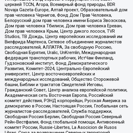
церквей TCCN, Агора, Всемирный фонд природы, BDR
Novaja Gazeta-Europe, Алтай проект, Образовательный дом
прав человека Чернигов, Фонд Дом Прав Человека,
Белорусский дом прав человека имени Бориса Звозскова,
Дом прав человека Тбилиси, Дом прав человека Ереван,
Дом прав человека Крым, Центр дикого лосося, TVR
Studios, ТВ Дождь, Центр европейских исследований им
Вилфрида Мартенса, Сетевое объединение журналистов
расследователей, АЛЛАТРА, За свободную Россию,
Свободная Бурятия, Uralic, UnKremlin, Международная
федерация транспортных рабочих, ИстЧам Финланд,
Гудзоновский институт, Фонд Демократического
Развития, Комитет-2024, Центрально-Европейский
университет, Центр восточноевропейских и
международных исследований, Общество Сторожевой
башни, Библии и трактатов Свидетелей Иеговы,
Гражданский Совет, Центр анализа европейской политики,
Академическая сеть Восточная Европа, Российский
комитет действия, РЭНД корпорейшн, Русская Америка за
демократию в России, Настоящая Россия, Глобальная сеть
журналистов-расследователей, Служба поддержки,
Свободная Россия Берлин, Свободная Россия Северный
Рейн-Вестфалия, Фонд глобальной помощи, Антивоенный
комитет России, Russie-Libertes, La Asocicion de Rusos
Libres, Союз за возвращение Северных территорий,