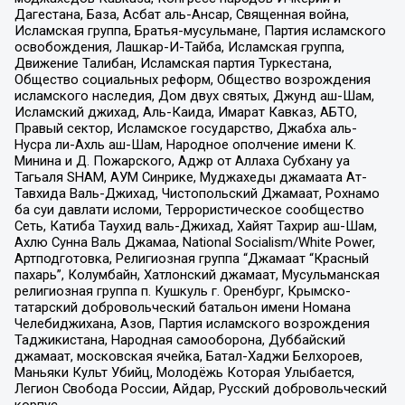
Дагестана, База, Асбат аль-Ансар, Священная война,
Исламская группа, Братья-мусульмане, Партия исламского
освобождения, Лашкар-И-Тайба, Исламская группа,
Движение Талибан, Исламская партия Туркестана,
Общество социальных реформ, Общество возрождения
исламского наследия, Дом двух святых, Джунд аш-Шам,
Исламский джихад, Аль-Каида, Имарат Кавказ, АБТО,
Правый сектор, Исламское государство, Джабха аль-
Нусра ли-Ахль аш-Шам, Народное ополчение имени К.
Минина и Д. Пожарского, Аджр от Аллаха Субхану уа
Тагьаля SHAM, АУМ Синрике, Муджахеды джамаата Ат-
Тавхида Валь-Джихад, Чистопольский Джамаат, Рохнамо
ба суи давлати исломи, Террористическое сообщество
Сеть, Катиба Таухид валь-Джихад, Хайят Тахрир аш-Шам,
Ахлю Сунна Валь Джамаа, National Socialism/White Power,
Артподготовка, Религиозная группа “Джамаат “Красный
пахарь”, Колумбайн, Хатлонский джамаат, Мусульманская
религиозная группа п. Кушкуль г. Оренбург, Крымско-
татарский добровольческий батальон имени Номана
Челебиджихана, Азов, Партия исламского возрождения
Таджикистана, Народная самооборона, Дуббайский
джамаат, московская ячейка, Батал-Хаджи Белхороев,
Маньяки Культ Убийц, Молодёжь Которая Улыбается,
Легион Свобода России, Айдар, Русский добровольческий
корпус