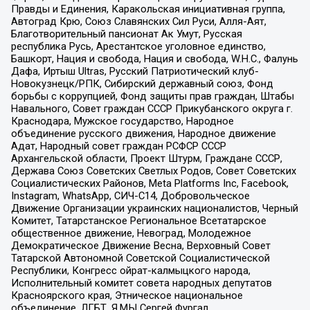
Правды и Единения, Каракольская инициативная группа,
Автоград Крю, Союз Славянских Сил Руси, Алля-Аят,
Благотворительный пансионат Ак Умут, Русская
республика Русь, Арестантское уголовное единство,
Башкорт, Нация и свобода, Нация и свобода, W.H.С., Фалунь
Дафа, Иртыш Ultras, Русский Патриотический клуб-
Новокузнецк/РПК, Сибирский державный союз, Фонд
борьбы с коррупцией, Фонд защиты прав граждан, Штабы
Навального, Совет граждан СССР Прикубанского округа г.
Краснодара, Мужское государство, Народное
объединение русского движения, Народное движение
Адат, Народный совет граждан РСФСР СССР
Архангельской области, Проект Штурм, Граждане СССР,
Держава Союз Советских Светлых Родов, Совет Советских
Социалистических Районов, Meta Platforms Inc, Facebook,
Instagram, WhatsApp, СИЧ-С14, Добровольческое
Движение Организации украинских националистов, Черный
Комитет, Татарстанское Региональное Всетатарское
общественное движение, Невоград, Молодежное
Демократическое Движение Весна, Верховный Совет
Татарской Автономной Советской Социалистической
Республики, Конгресс ойрат-калмыцкого народа,
Исполнительный комитет совета народных депутатов
Красноярского края, Этническое национальное
объединение, ЛГБТ, Я.МЫ Сергей Фургал