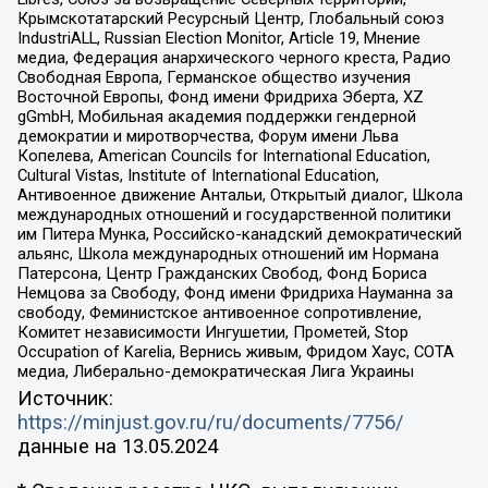
Крымскотатарский Ресурсный Центр, Глобальный союз
IndustriALL, Russian Election Monitor, Article 19, Мнение
медиа, Федерация анархического черного креста, Радио
Свободная Европа, Германское общество изучения
Восточной Европы, Фонд имени Фридриха Эберта, XZ
gGmbH, Мобильная академия поддержки гендерной
демократии и миротворчества, Форум имени Льва
Копелева, American Councils for International Education,
Cultural Vistas, Institute of International Education,
Антивоенное движение Антальи, Открытый диалог, Школа
международных отношений и государственной политики
им Питера Мунка, Российско-канадский демократический
альянс, Школа международных отношений им Нормана
Патерсона, Центр Гражданских Свобод, Фонд Бориса
Немцова за Свободу, Фонд имени Фридриха Науманна за
свободу, Феминистское антивоенное сопротивление,
Комитет независимости Ингушетии, Прометей, Stop
Occupation of Karelia, Вернись живым, Фридом Хаус, СОТА
медиа, Либерально-демократическая Лига Украины
Источник:
https://minjust.gov.ru/ru/documents/7756/
данные на
13.05.2024