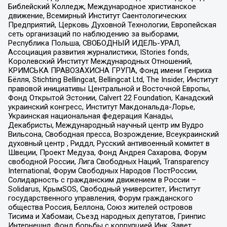
Библейский Колледж, Международное христианское
движение, Всемирный Институт Саентологических
Предприятий, Церковь Духовной Технологии, Европейская
сеть организаций по наблюдению за выборами,
Республика Польша, СВОБОДНЫЙ ИДЕЛЬ-УРАЛ,
Ассоциация развития журналистики, IStories fonds,
Королевский Институт Международных Отношений,
КРИМСЬКА ПРАВОЗАХИСНА ГРУПА, Фонд имени Генриха
Бёлля, Stichting Bellingcat, Bellingcat Ltd, The Insider, Институт
правовой инициативы Центральной и Восточной Европы,
Фонд Открытой Эстонии, Calvert 22 Foundation, Канадский
украинский конгресс, Институт Макдональда-Лорье,
Украинская национальная федерация Канады,
Декабристы, Международный научный центр им Вудро
Вильсона, Свободная пресса, Возрождение, Всеукраинский
духовный центр , Риддл, Русский антивоенный комитет в
Швеции, Проект Медуза, Фонд Андрея Сахарова, Форум
свободной России, Лига Свободных Наций, Transparеncy
International, Форум Свободных Народов ПостРоссии,
Солидарность с гражданским движением в России –
Solidarus, КрымSOS, Свободный университет, Институт
государственного управления, Форум гражданского
общества Россия, Беллона, Союз жителей островов
Тисима и Хабомаи, Съезд народных депутатов, Гринпис
Интернешнл, Фонд борьбы с коррупцией Инк, Завет