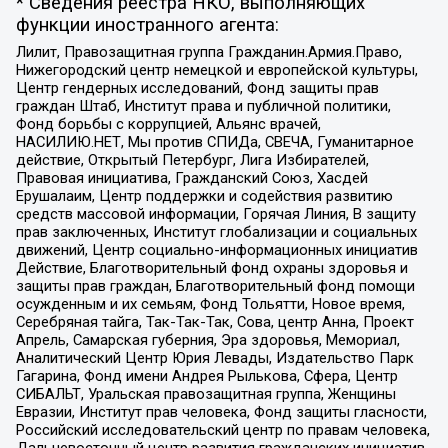
* Сведения реестра НКО, выполняющих
функции иностранного агента:
Лилит, Правозащитная группа Гражданин.Армия.Право,
Нижегородский центр немецкой и европейской культуры,
Центр гендерных исследований, Фонд защиты прав
граждан Штаб, Институт права и публичной политики,
Фонд борьбы с коррупцией, Альянс врачей,
НАСИЛИЮ.НЕТ, Мы против СПИДа, СВЕЧА, Гуманитарное
действие, Открытый Петербург, Лига Избирателей,
Правовая инициатива, Гражданский Союз, Хасдей
Ерушалаим, Центр поддержки и содействия развитию
средств массовой информации, Горячая Линия, В защиту
прав заключенных, Институт глобализации и социальных
движений, Центр социально-информационных инициатив
Действие, Благотворительный фонд охраны здоровья и
защиты прав граждан, Благотворительный фонд помощи
осужденным и их семьям, Фонд Тольятти, Новое время,
Серебряная тайга, Так-Так-Так, Сова, центр Анна, Проект
Апрель, Самарская губерния, Эра здоровья, Мемориал,
Аналитический Центр Юрия Левады, Издательство Парк
Гагарина, Фонд имени Андрея Рылькова, Сфера, Центр
СИБАЛЬТ, Уральская правозащитная группа, Женщины
Евразии, Институт прав человека, Фонд защиты гласности,
Российский исследовательский центр по правам человека,