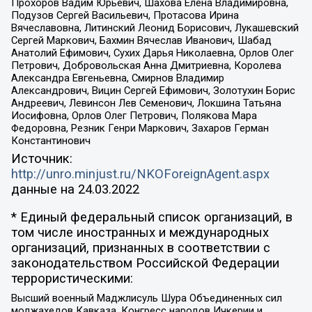
Прохоров Вадим Юрьевич, Шахова Елена Владимировна,
Подузов Сергей Васильевич, Протасова Ирина
Вячеславовна, Литинский Леонид Борисович, Лукашевский
Сергей Маркович, Бахмин Вячеслав Иванович, Шабад
Анатолий Ефимович, Сухих Дарья Николаевна, Орлов Олег
Петрович, Добровольская Анна Дмитриевна, Королева
Александра Евгеньевна, Смирнов Владимир
Александрович, Вицин Сергей Ефимович, Золотухин Борис
Андреевич, Левинсон Лев Семенович, Локшина Татьяна
Иосифовна, Орлов Олег Петрович, Полякова Мара
Федоровна, Резник Генри Маркович, Захаров Герман
Константинович
Источник:
http://unro.minjust.ru/NKOForeignAgent.aspx
данные на
24.03.2022
* Единый федеральный список организаций, в
том числе иностранных и международных
организаций, признанных в соответствии с
законодательством Российской Федерации
террористическими:
Высший военный Маджлисуль Шура Объединенных сил
моджахедов Кавказа, Конгресс народов Ичкерии и