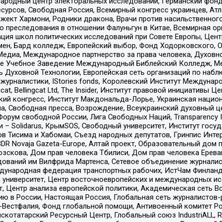
родный центр электоральных исследований, Германский фонд
рсов, Свободная Россия, Всемирный конгресс украинцев, Атла
ект Хармони, Родники дракона, Врачи против насильственного
ию преследования в отношении Фалуньгун в Китае, Всемирная о
ация школ политических исследований при Совете Европы, Цен
мен, Бард колледж, Европейский выбор, Фонд Ходорковского,
едиа, Международное партнерство за права человека, Духовно
ое Учебное Заведение Международный Библейский Колледж, М
ь Духовной Технологии, Европейская сеть организаций по наб
урналистики, IStories fonds, Королевский Институт Между
gcat, Bellingcat Ltd, The Insider, Институт правовой инициатив
инский конгресс, Институт Макдональда-Лорье, Украинская нац
, Свободная пресса, Возрождение, Всеукраинский духовный цен
орум свободной России, Лига Свободных Наций, Transparеncy I
– Solidarus, КрымSOS, Свободный университет, Институт госу
в Тисима и Хабомаи, Съезд народных депутатов, Гринпис Инте
DR Novaja Gazeta-Europe, Алтай проект, Образовательный дом 
зскова, Дом прав человека Тбилиси, Дом прав человека Ерева
едований им Вилфрида Мартенса, Сетевое объединение журнали
Международная федерация транспортных рабочих, ИстЧам Финлан
й университет, Центр восточноевропейских и международных и
, Центр анализа европейской политики, Академическая сеть Во
ю в России, Настоящая Россия, Глобальная сеть журналистов
естфалия, Фонд глобальной помощи, Антивоенный комитет России,
татарский Ресурсный Центр, Глобальный союз IndustriALL, Russi