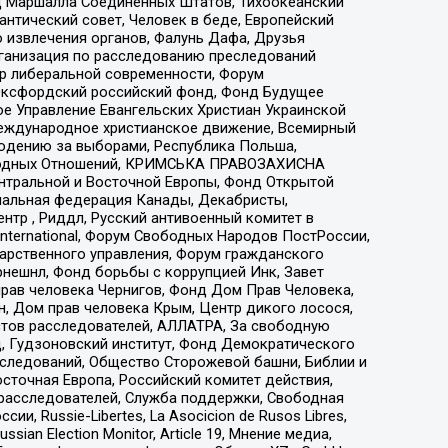
 Маршалла Соединенных Штатов, Тихоокеанский
нтический совет, Человек в беде, Европейский
 извлечения органов, Фалунь Дафа, Друзья
рганизация по расследованию преследований
тр либеральной современности, Форум
 Оксфордский российский фонд, Фонд Будущее
е Управление Евангельских Христиан Украинской
еждународное христианское движение, Всемирный
людению за выборами, Республика Польша,
народных Отношений, КРИМСЬКА ПРАВОЗАХИСНА
ы Центральной и Восточной Европы, Фонд Открытой
иональная федерация Канады, Декабристы,
тр , Риддл, Русский антивоенный комитет в
nternational, Форум Свободных Народов ПостРоссии,
дарственного управления, Форум гражданского
рнешнл, Фонд борьбы с коррупцией Инк, Завет
прав человека Чернигов, Фонд Дом Прав Человека,
н, Дом прав человека Крым, Центр дикого лосося,
стов расследователей, АЛЛАТРА, За свободную
д, Гудзоновский институт, Фонд Демократического
сследований, Общество Сторожевой башни, Библии и
сточная Европа, Российский комитет действия,
-расследователей, Служба поддержки, Свободная
 Russie-Libertes, La Asocicion de Rusos Libres,
an Election Monitor, Article 19, Мнение медиа,