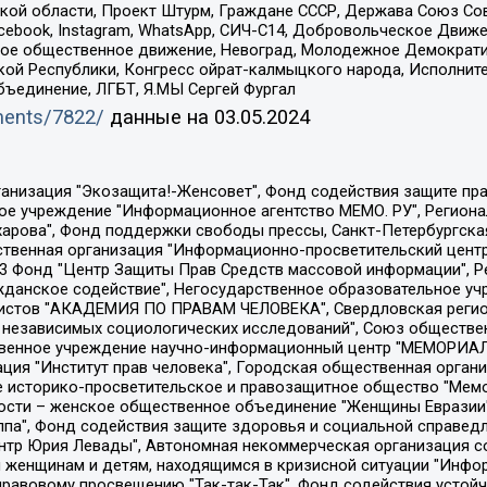
ой области, Проект Штурм, Граждане СССР, Держава Союз Сов
Facebook, Instagram, WhatsApp, СИЧ-С14, Добровольческое Движ
ское общественное движение, Невоград, Молодежное Демократ
ой Республики, Конгресс ойрат-калмыцкого народа, Исполнит
бъединение, ЛГБТ, Я.МЫ Сергей Фургал
uments/7822/
данные на
03.05.2024
Общество с ограниченной ответственностью "Радио Свободная Европа/Радио Свобода", Чешское информационное агентство "MEDIUM-ORIENT", Красноярская региональная общественная организация "Мы против СПИДа", Камалягин Денис Николаевич, Маркелов Сергей Евгеньевич, Пономарев Лев Александрович, Савицкая Людмила Алексеевна, Автономная некоммерческая организация "Центр по работе с проблемой насилия "НАСИЛИЮ.НЕТ", Межрегиональный профессиональный союз работников здравоохранения "Альянс врачей", Юридическое лицо, зарегистрированное в Латвийской Республике, SIA "Medusa Project" (регистрационный номер 40103797863, дата регистрации 10.06.2014), Некоммерческая организация "Фонд по борьбе с коррупцией", Автономная некоммерческая организация "Институт права и публичной политики", Баданин Роман Сергеевич, Гликин Максим Александрович, Железнова Мария Михайловна, Лукьянова Юлия Сергеевна, Маетная Елизавета Витальевна, Маняхин Петр Борисович, Чуракова Ольга Владимировна, Ярош Юлия Петровна, Юридическое лицо "The Insider SIA", зарегистрированное в Риге, Латвийская Республика (дата регистрации 26.06.2015), являющееся администратором доменного имени интернет-издания "The Insider SIA", https://theins.ru, Постернак Алексей Евгеньевич, Рубин Михаил Аркадьевич, Анин Роман Александрович, Юридическое лицо Istories fonds, зарегистрированное в Латвийской Республике (регистрационный номер 50008295751, дата регистрации 24.02.2020), Великовский Дмитрий Александрович, Долинина Ирина Николаевна, Мароховская Алеся Алексеевна, Шлейнов Роман Юрьевич, Шмагун Олеся Валентиновна, Общество с ограниченной ответственностью "Альтаир 2021", Общество с ограниченной ответственностью "Вега 2021", Общество с ограниченной ответственностью "Главный редактор 2021", Общество с ограниченной ответственностью "Ромашки монолит", Важенков Артем Валерьевич, Ивановская областная общественная организация "Центр гендерных исследований", Гурман Юрий Альбертович, Медиапроект "ОВД-Инфо", Егоров Владимир Владимирович, Жилинский Владимир Александрович, Общество с ограниченной ответственностью "ЗП", Иванова София Юрьевна, Карезина Инна Павловна, Кильтау Екатерина Викторовна, Петров Алексей Викторович, Пискунов Сергей Евгеньевич, Смирнов Сергей Сергеевич, Тихонов Михаил Сергеевич, Общество с ограниченной ответственностью "ЖУРНАЛИСТ-ИНОСТРАННЫЙ АГЕНТ", Арапова Галина Юрьевна, Вольтская Татьяна Анатольевна, Американская компания "Mason G.E.S. Anonymous Foundation" (США), являющаяся владельцем интернет-издания https://mnews.world/, Компания "Stichting Bellingcat", зарегистрированная в Нидерландах (дата регистрации 11.07.2018), Захаров Андрей Вячеславович, Клепиковская Екатерина Дмитриевна, Общество с ограниченной ответственностью "МЕМО", Перл Роман Александрович, Симонов Евгений Алексеевич, Соловьева Елена Анатольевна, Сотников Даниил Владимирович, Сурначева Елизавета Дмитриевна, Автономная некоммерческая организация по защите прав человека и информированию населения "Якутия – Наше Мнение", Общество с ограниченной ответственностью "Москоу диджитал медиа", с 26.01.2023 Общество с ограниченной ответственностью "Чайка Белые сады", Ветошкина Валерия Валерьевна, Заговора Максим Александрович, Межрегиональное общественное движение "Российская ЛГБТ - сеть", Оленичев Максим Владимирович, Павлов Иван Юрьевич, Скворцова Елена Сергеевна, Общество с ограниченной ответственностью "Как бы инагент", Кочетков Игорь Викторович, Общество с ограниченной ответственностью "Честные выборы", Еланчик Олег Александрович, Общество с ограниченной ответственностью "Нобелевский призыв", Гималова Регина Эмилевна, Григорьев Андрей Валерьевич, Григорьева Алина Александровна, Ассоциация по содействию защите прав призывников, альтернативнослужащих и военнослужащих "Правозащитная группа "Гражданин.Армия.Право", Хисамова Регина Фаритовна, Автономная некоммерческая организация по реализа