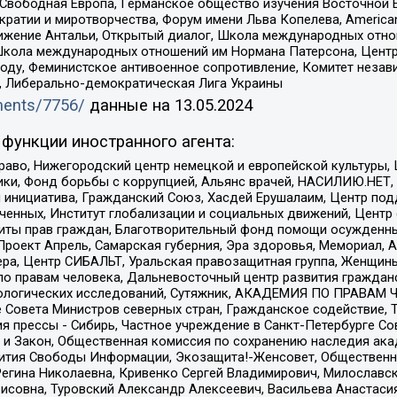
 Свободная Европа, Германское общество изучения Восточной 
и и миротворчества, Форум имени Льва Копелева, American Counci
ое движение Антальи, Открытый диалог, Школа международных отн
Школа международных отношений им Нормана Патерсона, Центр
ду, Феминистское антивоенное сопротивление, Комитет независ
а, Либерально-демократическая Лига Украины
uments/7756/
данные на
13.05.2024
функции иностранного агента:
раво, Нижегородский центр немецкой и европейской культуры,
тики, Фонд борьбы с коррупцией, Альянс врачей, НАСИЛИЮ.НЕТ,
я инициатива, Гражданский Союз, Хасдей Ерушалаим, Центр по
юченных, Институт глобализации и социальных движений, Цент
ты прав граждан, Благотворительный фонд помощи осужденным
а, Проект Апрель, Самарская губерния, Эра здоровья, Мемориал
ера, Центр СИБАЛЬТ, Уральская правозащитная группа, Женщины
по правам человека, Дальневосточный центр развития гражданс
ологических исследований, Сутяжник, АКАДЕМИЯ ПО ПРАВАМ Ч
е Совета Министров северных стран, Гражданское содействие,
я прессы - Сибирь, Частное учреждение в Санкт-Петербурге С
 и Закон, Общественная комиссия по сохранению наследия ак
звития Свободы Информации, Экозащита!-Женсовет, Общественн
Регина Николаевна, Кривенко Сергей Владимирович, Милославс
совна, Туровский Александр Алексеевич, Васильева Анастасия