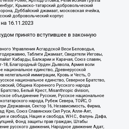
/White Power, Артподготовка, Религиозная группа
Оренбург, Крымско-татарский добровольческий
орона, Дуббайский джамаат, московская ячейка,
усский добровольческий корпус
 на
16.11.2023
судом принято вступившее в законную
вного Управления Асгардской Веси Беловодья,
годержавию, Таблиги Джамаат, Свидетели Иеговы,
айат Кабарды, Балкарии и Карачая, Союз славян,
т-18, Благородный Орден Дьявола, Армия воли
ое национальное единство, Древнерусской
 нелегальной иммиграции, Кровь и Честь, О
усское национальное единство, Северное Братство,
ровский, Община Коренного Русского народа
атство, Белый Крест, Misanthropic division,
еское объединение Русские, Русское национальное
котатарского народа, Рубеж Севера, ТОЙС, О
ри Державная, Сектор 16, Независимость, Фирма,
д Крю, Союз Славянских Сил Руси, Алля-Аят,
я и свобода, Нация и свобода, W.H.С., Фалунь Дафа,
рупцией, Фонд защиты прав граждан, Штабы
ение русского движения, Народное движение Адат,