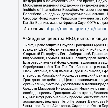
Федерация анархического черного креста, Радио
Мобильная академия поддержки гендерной демократи
Institute of International Education, Антивоенн
Российско-канадский демократический альянс, 
Свободу, Фонд имени Фридриха Науманна за свобо
Karelia, Вернись живым, Фридом Хаус, СОТА меди
Источник:
https://minjust.gov.ru/ru/doc
* Сведения реестра НКО, выполняющих 
Лилит, Правозащитная группа Гражданин.Армия.П
граждан Штаб, Институт права и публичной поли
Открытый Петербург, Лига Избирателей, Правова
информации, Горячая Линия, В защиту прав закл
Благотворительный фонд охраны здоровья и защи
Серебряная тайга, Так-Так-Так, Сова, центр Анн
Парк Гагарина, Фонд имени Андрея Рылькова, Сф
гласности, Российский исследовательский центр 
Гражданское действие, Центр независимых соци
организаций, Частное учреждение в Калининград
Средств Массовой Информации, Институт развити
свободы прессы, Гражданский контроль, Человек
РУ, Институт региональной прессы, Институт Ра
ассоциация, Бедушев Петр Петрович, Дзугкоева 
Чанышева Лилия Айратовна, Сидорович Ольга Бори