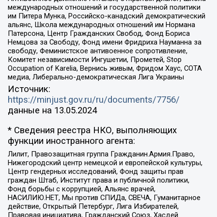
международных отношений и государственной политики
им Питера Мунка, Российско-канадский демократический
альянс, Школа международных отношений им Нормана
Патерсона, Центр Гражданских Свобод, Фонд Бориса
Немцова за Свободу, Фонд имени Фридриха Науманна за
свободу, Феминистское антивоенное сопротивление,
Комитет независимости Ингушетии, Прометей, Stop
Occupation of Karelia, Вернись живым, Фридом Хаус, СОТА
медиа, Либерально-демократическая Лига Украины
Источник:
https://minjust.gov.ru/ru/documents/7756/
данные на
13.05.2024
* Сведения реестра НКО, выполняющих
функции иностранного агента:
Лилит, Правозащитная группа Гражданин.Армия.Право,
Нижегородский центр немецкой и европейской культуры,
Центр гендерных исследований, Фонд защиты прав
граждан Штаб, Институт права и публичной политики,
Фонд борьбы с коррупцией, Альянс врачей,
НАСИЛИЮ.НЕТ, Мы против СПИДа, СВЕЧА, Гуманитарное
действие, Открытый Петербург, Лига Избирателей,
Правовая инициатива, Гражданский Союз, Хасдей