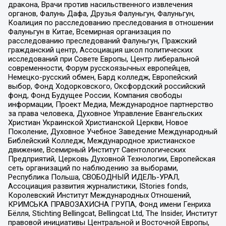
дракона, Врачи против насильственного извлечения
органов, Фалунь Дафа, Друзья Фалуньгун, Фалуньгун,
Коалиция по расследованию преследования в отношении
Фалуньгун в Китае, Всемирная организация по
расследованию преследований Фалуньгун, Пражский
гражданский центр, Ассоциация школ политических
исследований при Совете Европы, Центр либеральной
современности, Форум русскоязычных европейцев,
Немецко-русский обмен, Бард колледж, Европейский
выбор, Фонд Ходорковского, Оксфордский российский
фонд, Фонд Будущее России, Компания свободы
информации, Проект Медиа, Международное партнерство
за права человека, Духовное Управление Евангельских
Христиан Украинской Христианской Церкви, Новое
Поколение, Духовное Учебное Заведение Международный
Библейский Колледж, Международное христианское
движение, Всемирный Институт Саентологических
Предприятий, Церковь Духовной Технологии, Европейская
сеть организаций по наблюдению за выборами,
Республика Польша, СВОБОДНЫЙ ИДЕЛЬ-УРАЛ,
Ассоциация развития журналистики, IStories fonds,
Королевский Институт Международных Отношений,
КРИМСЬКА ПРАВОЗАХИСНА ГРУПА, Фонд имени Генриха
Бёлля, Stichting Bellingcat, Bellingcat Ltd, The Insider, Институт
правовой инициативы Центральной и Восточной Европы,