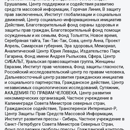
Ерушалаим, Центр поддержки и содействия развитию
средств массовой информации, Горячая Линия, В защиту
прав заключенных, Институт глобализации и социальных
движений, Центр социально-информационных инициатив
Действие, Благотворительный фонд охраны здоровья и
защиты прав граждан, Благотворительный фонд помощи
осужденным и их семьям, Фонд Тольятти, Новое время,
Серебряная тайга, Так-Так-Так, Сова, центр Анна, Проект
Апрель, Самарская губерния, Эра здоровья, Мемориал,
Аналитический Центр Юрия Левады, Издательство Парк
Гагарина, Фонд имени Андрея Рылькова, Сфера, Центр
СИБАЛЬТ, Уральская правозащитная группа, Женщины
Евразии, Институт прав человека, Фонд защиты гласности,
Российский исследовательский центр по правам человека,
Дальневосточный центр развития гражданских инициатив
и социального партнерства, Гражданское действие, Центр
независимых социологических исследований, Сутяжник,
АКАДЕМИЯ ПО ПРАВАМ ЧЕЛОВЕКА, Центр развития
некоммерческих организаций, Частное учреждение в
Калининграде Совета Министров северных стран,
Гражданское содействие, Трансперенси Интернешнл-Р,
Центр Защиты Прав Средств Массовой Информации,
Институт развития прессы - Сибирь, Частное учреждение в
Санкт-Петербурге Совета Министров Северных Стран,
Фонд поддержки свободы прессы, Гражданский контроль,