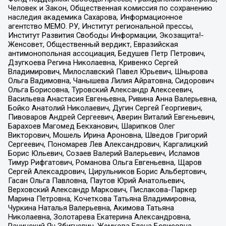
Человек и Закон, Общественная комиссия по сохранению
наследия академика Сахарова, Информационное
агентство МЕМО. РУ, Институт региональной прессы,
Институт Развития Свободы Информации, Экозащита!-
Женсовет, Общественный вердикт, Евразийская
антимонопольная ассоциация, Бедушев Петр Петрович,
Дзугкоева Регина Николаевна, Кривенко Сергей
Владимирович, Милославский Павел Юрьевич, Шнырова
Ольга Вадимовна, Чанышева Лилия Айратовна, Сидорович
Ольга Борисовна, Туровский Александр Алексеевич,
Васильева Анастасия Евгеньевна, Ривина Анна Валерьевна,
Бойко Анатолий Николаевич, Дугин Сергей Георгиевич,
Пивоваров Андрей Сергеевич, Аверин Виталий Евгеньевич,
Барахоев Магомед Бекханович, Шарипков Олег
Викторович, Мошель Ирина Ароновна, Шведов Григорий
Сергеевич, Пономарев Лев Александрович, Каргалицкий
Борис Юльевич, Созаев Валерий Валерьевич, Исламов
Тимур Рифгатович, Романова Ольга Евгеньевна, Щаров
Сергей Алексадрович, Цирульников Борис Альбертович,
Гасан Ольга Павловна, Паутов Юрий Анатольевич,
Верховский Александр Маркович, Пислакова-Паркер
Марина Петровна, Кочеткова Татьяна Владимировна,
Чуркина Наталья Валерьевна, Акимова Татьяна
Николаевна, Золотарева Екатерина Александровна,