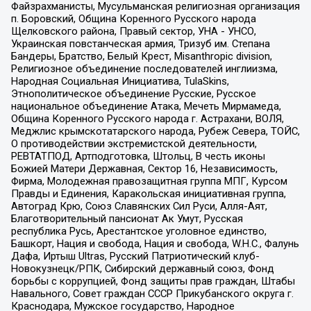
Файзрахманисты, Мусульманская религиозная организация
п. Боровский, Община Коренного Русского народа
Щелковского района, Правый сектор, УНА - УНСО,
Украинская повстанческая армия, Тризуб им. Степана
Бандеры, Братство, Белый Крест, Misanthropic division,
Религиозное объединение последователей инглиизма,
Народная Социальная Инициатива, TulaSkins,
Этнополитическое объединение Русские, Русское
национальное объединение Атака, Мечеть Мирмамеда,
Община Коренного Русского народа г. Астрахани, ВОЛЯ,
Меджлис крымскотатарского народа, Рубеж Севера, ТОЙС,
О противодействии экстремистской деятельности,
РЕВТАТПОД, Артподготовка, Штольц, В честь иконы
Божией Матери Державная, Сектор 16, Независимость,
Фирма, Молодежная правозащитная группа МПГ, Курсом
Правды и Единения, Каракольская инициативная группа,
Автоград Крю, Союз Славянских Сил Руси, Алля-Аят,
Благотворительный пансионат Ак Умут, Русская
республика Русь, Арестантское уголовное единство,
Башкорт, Нация и свобода, Нация и свобода, W.H.С., Фалунь
Дафа, Иртыш Ultras, Русский Патриотический клуб-
Новокузнецк/РПК, Сибирский державный союз, Фонд
борьбы с коррупцией, Фонд защиты прав граждан, Штабы
Навального, Совет граждан СССР Прикубанского округа г.
Краснодара, Мужское государство, Народное