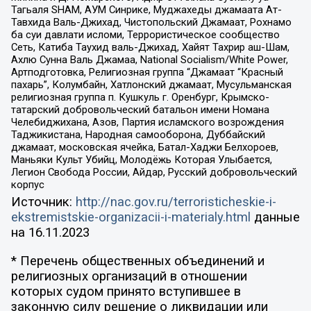
Тагьаля SHAM, АУМ Синрике, Муджахеды джамаата Ат-
Тавхида Валь-Джихад, Чистопольский Джамаат, Рохнамо
ба суи давлати исломи, Террористическое сообщество
Сеть, Катиба Таухид валь-Джихад, Хайят Тахрир аш-Шам,
Ахлю Сунна Валь Джамаа, National Socialism/White Power,
Артподготовка, Религиозная группа “Джамаат “Красный
пахарь”, Колумбайн, Хатлонский джамаат, Мусульманская
религиозная группа п. Кушкуль г. Оренбург, Крымско-
татарский добровольческий батальон имени Номана
Челебиджихана, Азов, Партия исламского возрождения
Таджикистана, Народная самооборона, Дуббайский
джамаат, московская ячейка, Батал-Хаджи Белхороев,
Маньяки Культ Убийц, Молодёжь Которая Улыбается,
Легион Свобода России, Айдар, Русский добровольческий
корпус
Источник:
http://nac.gov.ru/terroristicheskie-i-
ekstremistskie-organizacii-i-materialy.html
данные
на
16.11.2023
* Перечень общественных объединений и
религиозных организаций в отношении
которых судом принято вступившее в
законную силу решение о ликвидации или