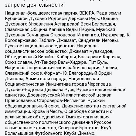
запрете деятельности:
Национал-большевистская партия, ВЕК РА, Рада земли
Кубанской Духовно Родовой Державы Русь, Община
Духовного Управления Асгардской Веси Беловодья,
Славянская Община Капища Веды Перуна, Мужская
Духовная Семинария Староверов-Инглингов, Нурджулар, К
Богодержавию, Таблиги Джамаат, Свидетели Иеговы,
Русское национальное единство, Национал-
социалистическое общество, Джамаат мувахидов,
Объединенный Вилайат Кабарды, Балкарии и Карачая,
Союз славян, Ат-Такфир Валь-Хиджра, Пит Буль,
Национал-социалистическая рабочая партия России,
Славянский союз, Формат-18, Благородный Орден
Дьявола, Армия воли народа, Национальная
Социалистическая Инициатива города Череповца,
Духовно-Родовая Держава Русь, Русское национальное
единство, Древнерусской Инглистической церкви
Православных Староверов-Инглингов, Русский
общенациональный союз, Движение против нелегальной
иммиграции, Кровь и Честь, О свободе совести и о
религиозных объединениях, Омская организация
общественного политического движения Русское
национальное единство, Северное Братство, Клуб
Болельщиков Футбольного Клуба Динамо,