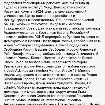
федерация транспортных рабочих, ИстЧам Финланд,
Гудзоновский институт, Фонд Демократического
Развития, Комитет-2024, Центрально-Европейский
университет, Центр восточноевропейских и
международных исследований, Общество Сторожевой
башни, Библии и трактатов Свидетелей Иеговы,
Гражданский Совет, Центр анализа европейской политики,
Академическая сеть Восточная Европа, Российский
комитет действия, РЭНД корпорейшн, Русская Америка за
демократию в России, Настоящая Россия, Глобальная сеть
журналистов-расследователей, Служба поддержки,
Свободная Россия Берлин, Свободная Россия Северный
Рейн-Вестфалия, Фонд глобальной помощи, Антивоенный
комитет России, Russie-Libertes, La Asocicion de Rusos
Libres, Союз за возвращение Северных территорий,
Крымскотатарский Ресурсный Центр, Глобальный союз
IndustriALL, Russian Election Monitor, Article 19, Мнение
медиа, Федерация анархического черного креста, Радио
Свободная Европа, Германское общество изучения
Восточной Европы, Фонд имени Фридриха Эберта, XZ
gGmbH, Мобильная академия поддержки гендерной
демократии и миротворчества, Форум имени Льва
Копелева, American Councils for International Education,
Cultural Vistas, Institute of International Education,
Антивоенное движение Антальи, Открытый диалог, Школа