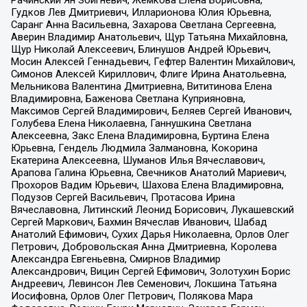
Рачинский Ян Збигневич, Жемкова Елена Борисовна,
Гудков Лев Дмитриевич, Илларионова Юлия Юрьевна,
Саранг Анна Васильевна, Захарова Светлана Сергеевна,
Аверин Владимир Анатольевич, Щур Татьяна Михайловна,
Щур Николай Алексеевич, Блинушов Андрей Юрьевич,
Мосин Алексей Геннадьевич, Гефтер Валентин Михайлович,
Симонов Алексей Кириллович, Флиге Ирина Анатольевна,
Мельникова Валентина Дмитриевна, Вититинова Елена
Владимировна, Баженова Светлана Куприяновна,
Максимов Сергей Владимирович, Беляев Сергей Иванович,
Голубева Елена Николаевна, Ганнушкина Светлана
Алексеевна, Закс Елена Владимировна, Буртина Елена
Юрьевна, Гендель Людмила Залмановна, Кокорина
Екатерина Алексеевна, Шуманов Илья Вячеславович,
Арапова Галина Юрьевна, Свечников Анатолий Мариевич,
Прохоров Вадим Юрьевич, Шахова Елена Владимировна,
Подузов Сергей Васильевич, Протасова Ирина
Вячеславовна, Литинский Леонид Борисович, Лукашевский
Сергей Маркович, Бахмин Вячеслав Иванович, Шабад
Анатолий Ефимович, Сухих Дарья Николаевна, Орлов Олег
Петрович, Добровольская Анна Дмитриевна, Королева
Александра Евгеньевна, Смирнов Владимир
Александрович, Вицин Сергей Ефимович, Золотухин Борис
Андреевич, Левинсон Лев Семенович, Локшина Татьяна
Иосифовна, Орлов Олег Петрович, Полякова Мара