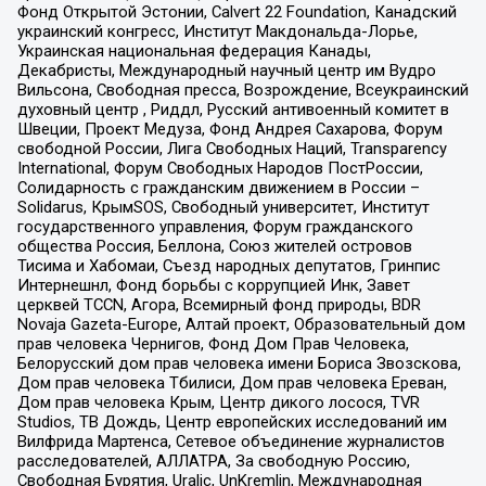
Фонд Открытой Эстонии, Calvert 22 Foundation, Канадский
украинский конгресс, Институт Макдональда-Лорье,
Украинская национальная федерация Канады,
Декабристы, Международный научный центр им Вудро
Вильсона, Свободная пресса, Возрождение, Всеукраинский
духовный центр , Риддл, Русский антивоенный комитет в
Швеции, Проект Медуза, Фонд Андрея Сахарова, Форум
свободной России, Лига Свободных Наций, Transparеncy
International, Форум Свободных Народов ПостРоссии,
Солидарность с гражданским движением в России –
Solidarus, КрымSOS, Свободный университет, Институт
государственного управления, Форум гражданского
общества Россия, Беллона, Союз жителей островов
Тисима и Хабомаи, Съезд народных депутатов, Гринпис
Интернешнл, Фонд борьбы с коррупцией Инк, Завет
церквей TCCN, Агора, Всемирный фонд природы, BDR
Novaja Gazeta-Europe, Алтай проект, Образовательный дом
прав человека Чернигов, Фонд Дом Прав Человека,
Белорусский дом прав человека имени Бориса Звозскова,
Дом прав человека Тбилиси, Дом прав человека Ереван,
Дом прав человека Крым, Центр дикого лосося, TVR
Studios, ТВ Дождь, Центр европейских исследований им
Вилфрида Мартенса, Сетевое объединение журналистов
расследователей, АЛЛАТРА, За свободную Россию,
Свободная Бурятия, Uralic, UnKremlin, Международная