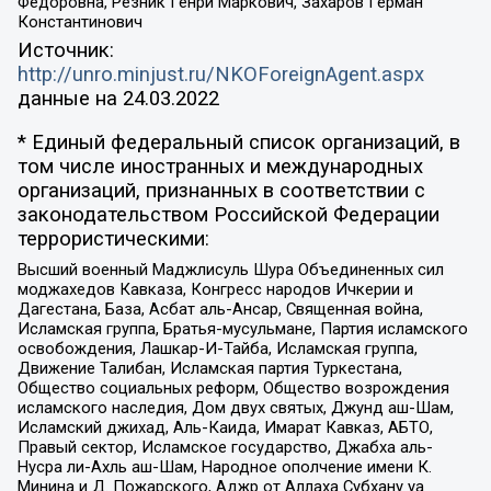
Федоровна, Резник Генри Маркович, Захаров Герман
Константинович
Источник:
http://unro.minjust.ru/NKOForeignAgent.aspx
данные на
24.03.2022
* Единый федеральный список организаций, в
том числе иностранных и международных
организаций, признанных в соответствии с
законодательством Российской Федерации
террористическими:
Высший военный Маджлисуль Шура Объединенных сил
моджахедов Кавказа, Конгресс народов Ичкерии и
Дагестана, База, Асбат аль-Ансар, Священная война,
Исламская группа, Братья-мусульмане, Партия исламского
освобождения, Лашкар-И-Тайба, Исламская группа,
Движение Талибан, Исламская партия Туркестана,
Общество социальных реформ, Общество возрождения
исламского наследия, Дом двух святых, Джунд аш-Шам,
Исламский джихад, Аль-Каида, Имарат Кавказ, АБТО,
Правый сектор, Исламское государство, Джабха аль-
Нусра ли-Ахль аш-Шам, Народное ополчение имени К.
Минина и Д. Пожарского, Аджр от Аллаха Субхану уа