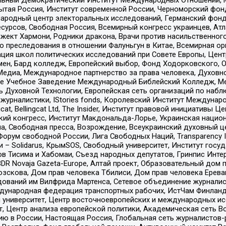
тая Россия, Институт современной России, Черноморский фонд
родный центр электоральных исследований, Германский фонд
рсов, Свободная Россия, Всемирный конгресс украинцев, Атла
ект Хармони, Родники дракона, Врачи против насильственного
ию преследования в отношении Фалуньгун в Китае, Всемирная о
ация школ политических исследований при Совете Европы, Цен
мен, Бард колледж, Европейский выбор, Фонд Ходорковского,
едиа, Международное партнерство за права человека, Духовно
ое Учебное Заведение Международный Библейский Колледж, М
ь Духовной Технологии, Европейская сеть организаций по наб
урналистики, IStories fonds, Королевский Институт Между
gcat, Bellingcat Ltd, The Insider, Институт правовой инициатив
инский конгресс, Институт Макдональда-Лорье, Украинская нац
, Свободная пресса, Возрождение, Всеукраинский духовный цен
орум свободной России, Лига Свободных Наций, Transparеncy I
– Solidarus, КрымSOS, Свободный университет, Институт госу
в Тисима и Хабомаи, Съезд народных депутатов, Гринпис Инте
DR Novaja Gazeta-Europe, Алтай проект, Образовательный дом 
зскова, Дом прав человека Тбилиси, Дом прав человека Ерева
едований им Вилфрида Мартенса, Сетевое объединение журнали
Международная федерация транспортных рабочих, ИстЧам Финлан
й университет, Центр восточноевропейских и международных и
, Центр анализа европейской политики, Академическая сеть Во
ю в России, Настоящая Россия, Глобальная сеть журналистов