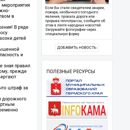
е мероприятия
Если Вы стали свидетелем аварии,
ожно-
пожара, необычного погодного
твом в
явления, провала дороги или
прорыва теплотрассы, сообщите об
этом в ленте народных новостей.
ения! В ряде
Загружайте фотографии через
лосу
специальную форму.
возки детей
ДОБАВИТЬ НОВОСТЬ
вышенной
пасность и
е зная правил
тому, прежде
ПОЛЕЗНЫЕ РЕСУРСЫ
вергают
что штраф за
л дорожного
ортным
временно