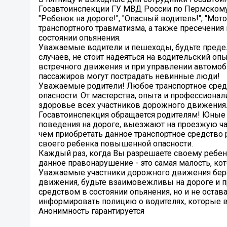
Госавтоинспекции ГУ МВД России по Пермскому
"Ребенок на дороге!", "Опасный водитель!", "Мот
транспортного травматизма, а также пресечени
состоянии опьянения.
Уважаемые водители и пешеходы, будьте преде
случаев, не стоит надеяться на водительский оп
встречного движения и при управлении автомоб
пассажиров могут пострадать невинные люди!
Уважаемые родители! Любое транспортное средс
опасности. От мастерства, опыта и профессионал
здоровье всех участников дорожного движения
Госавтоинспекция обращается родителям! Юные 
поведения на дороге, выезжают на проезжую час
чем приобретать данное транспортное средство 
своего ребенка повышенной опасности.
Каждый раз, когда Вы разрешаете своему ребенку
данное правонарушение - это самая малость, кот
Уважаемые участники дорожного движения берег
движения, будьте взаимовежливы на дороге и 
средством в состоянии опьянения, но и не оста
информировать полицию о водителях, которые вед
Анонимность гарантируется