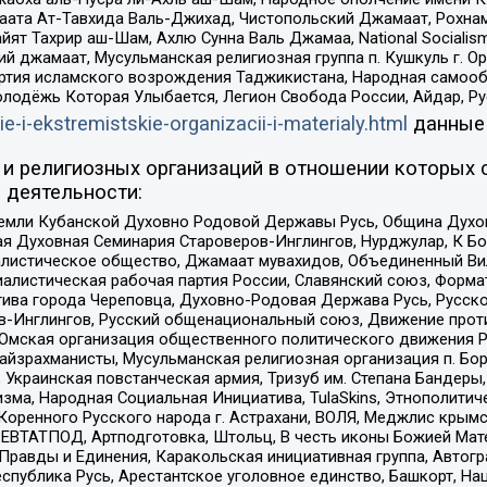
ата Ат-Тавхида Валь-Джихад, Чистопольский Джамаат, Рохнам
ят Тахрир аш-Шам, Ахлю Сунна Валь Джамаа, National Socialism
ий джамаат, Мусульманская религиозная группа п. Кушкуль г. 
ртия исламского возрождения Таджикистана, Народная самооб
олодёжь Которая Улыбается, Легион Свобода России, Айдар, Р
ie-i-ekstremistskie-organizacii-i-materialy.html
данные
и религиозных организаций в отношении которых 
 деятельности:
земли Кубанской Духовно Родовой Державы Русь, Община Духо
 Духовная Семинария Староверов-Инглингов, Нурджулар, К Бо
листическое общество, Джамаат мувахидов, Объединенный Вил
иалистическая рабочая партия России, Славянский союз, Форма
ива города Череповца, Духовно-Родовая Держава Русь, Русск
-Инглингов, Русский общенациональный союз, Движение против
 Омская организация общественного политического движения Р
йзрахманисты, Мусульманская религиозная организация п. Бо
краинская повстанческая армия, Тризуб им. Степана Бандеры, Бр
зма, Народная Социальная Инициатива, TulaSkins, Этнополитич
оренного Русского народа г. Астрахани, ВОЛЯ, Меджлис крымс
РЕВТАТПОД, Артподготовка, Штольц, В честь иконы Божией Мате
равды и Единения, Каракольская инициативная группа, Автогра
спублика Русь, Арестантское уголовное единство, Башкорт, Наци