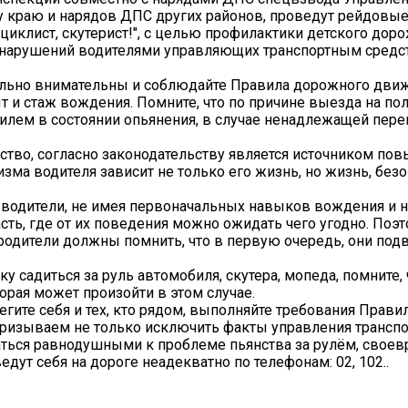
 краю и нарядов ДПС других районов, проведут рейдовы
оциклист, скутерист!", с целью профилактики детского дор
я нарушений водителями управляющих транспортным средс
льно внимательны и соблюдайте Правила дорожного движ
ыт и стаж вождения. Помните, что по причине выезда на по
илем в состоянии опьянения, в случае ненадлежащей пере
тво, согласно законодательству является источником по
изма водителя зависит не только его жизнь, но жизнь, безо
.
водители, не имея первоначальных навыков вождения и н
ть, где от их поведения можно ожидать чего угодно. Поэ
родители должны помнить, что в первую очередь, они под
 садиться за руль автомобиля, скутера, мопеда, помните, 
орая может произойти в этом случае.
ите себя и тех, кто рядом, выполняйте требования Прави
призываем не только исключить факты управления трансп
ваться равнодушными к проблеме пьянства за рулём, свое
ут себя на дороге неадекватно по телефонам: 02, 102..