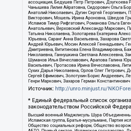
ассоциация, Бедушев Петр Петрович, Дзугкоева 
Чанышева Лилия Айратовна, Сидорович Ольга Бори
Анатолий Николаевич, Дугин Сергей Георгиевич, 
Викторович, Мошель Ирина Ароновна, Шведов Гри
Исламов Тимур Рифгатович, Романова Ольга Евге
Анатольевич, Верховский Александр Маркович, П
Татьяна Николаевна, Золотарева Екатерина Алек
Юрьевна, Саранг Анна Васильевна, Захарова Свет
Андрей Юрьевич, Мосин Алексей Геннадьевич, Ге
Дмитриевна, Вититинова Елена Владимировна, Ба
Николаевна, Ганнушкина Светлана Алексеевна, За
Шуманов Илья Вячеславович, Арапова Галина Юрь
Васильевич, Протасова Ирина Вячеславовна, Лит
Сухих Дарья Николаевна, Орлов Олег Петрович, 
Сергей Ефимович, Золотухин Борис Андреевич, Л
Генри Маркович, Захаров Герман Константинович
Источник:
http://unro.minjust.ru/NKOFore
* Единый федеральный список организа
законодательством Российской Федера
Высший военный Маджлисуль Шура Объединенных с
Исламская группа, Братья-мусульмане, Партия ис
Общество социальных реформ, Общество возрожд
АБТО, Правый сектор, Исламское государство, Д