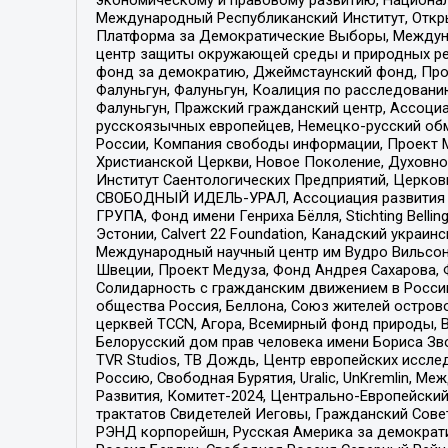
Международный Республиканский Институт, Откры
Платформа за Демократические Выборы, Междуна
центр защиты окружающей среды и природных ресу
фонд за демократию, Джеймстаунский фонд, Прож
Фалуньгун, Фалуньгун, Коалиция по расследован
Фалуньгун, Пражский гражданский центр, Ассоци
русскоязычных европейцев, Немецко-русский об
России, Компания свободы информации, Проект М
Христианской Церкви, Новое Поколение, Духовн
Институт Саентологических Предприятий, Церков
СВОБОДНЫЙ ИДЕЛЬ-УРАЛ, Ассоциация развития ж
ГРУПА, Фонд имени Генриха Бёлля, Stichting Bellin
Эстонии, Calvert 22 Foundation, Канадский укра
Международный научный центр им Вудро Вильсона
Швеции, Проект Медуза, Фонд Андрея Сахарова, Ф
Солидарность с гражданским движением в России 
общества Россия, Беллона, Союз жителей острово
церквей TCCN, Агора, Всемирный фонд природы, B
Белорусский дом прав человека имени Бориса Зво
TVR Studios, ТВ Дождь, Центр европейских иссл
Россию, Свободная Бурятия, Uralic, UnKremlin, 
Развития, Комитет-2024, Центрально-Европейски
трактатов Свидетелей Иеговы, Гражданский Совет
РЭНД корпорейшн, Русская Америка за демократи