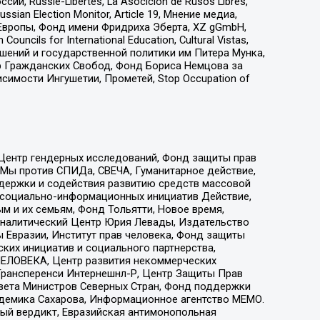
 Russie-Libertes, La Asocicion de Rusos Libres,
an Election Monitor, Article 19, Мнение медиа,
Европы, Фонд имени Фридриха Эберта, XZ gGmbH,
ls for International Education, Cultural Vistas,
ошений и государственной политики им Питера Мунка,
 Гражданских Свобод, Фонд Бориса Немцова за
имости Ингушетии, Прометей, Stop Occupation of
 Центр гендерных исследований, Фонд защиты прав
 Мы против СПИДа, СВЕЧА, Гуманитарное действие,
ддержки и содействия развитию средств массовой
р социально-информационных инициатив Действие,
 и их семьям, Фонд Тольятти, Новое время,
, Аналитический Центр Юрия Левады, Издательство
 Евразии, Институт прав человека, Фонд защиты
ких инициатив и социального партнерства,
ЕЛОВЕКА, Центр развития некоммерческих
 Трансперенси Интернешнл-Р, Центр Защиты Прав
овета Министров Северных Стран, Фонд поддержки
адемика Сахарова, Информационное агентство МЕМО.
ый вердикт, Евразийская антимонопольная