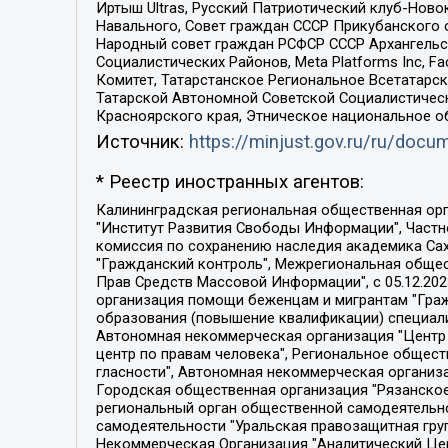
Иртыш Ultras, Русский Патриотический клуб-Нов
Навального, Совет граждан СССР Прикубанского 
Народный совет граждан РСФСР СССР Архангельск
Социалистических Районов, Meta Platforms Inc, 
Комитет, Татарстанское Региональное Всетатар
Татарской Автономной Советской Социалистическ
Красноярского края, Этническое национальное о
Источник:
https://minjust.gov.ru/ru/doc
* Реестр иностранных агентов:
Калининградская региональная общественная организация "Экозащита!-Женсовет", Фонд содействия защите прав и свобод граждан "Общественный вердикт", Фонд "Институт Развития Свободы Информации", Частное учреждение "Информационное агентство МЕМО. РУ", Региональная общественная организация "Общественная комиссия по сохранению наследия академика Сахарова", Фонд поддержки свободы прессы, Санкт-Петербургская общественная правозащитная организация "Гражданский контроль", Межрегиональная общественная организация "Информационно-просветительский центр "Мемориал", Региональный Фонд "Центр Защиты Прав Средств Массовой Информации", с 05.12.2023 Фонд "Центр Защиты Прав Средств массовой информации", Региональная общественная благотворительная организация помощи беженцам и мигрантам "Гражданское содействие", Негосударственное образовательное учреждение дополнительного профессионального образования (повышение квалификации) специалистов "АКАДЕМИЯ ПО ПРАВАМ ЧЕЛОВЕКА", Свердловская региональная общественная организация "Сутяжник", Автономная некоммерческая организация "Центр независимых социологических исследований", Союз общественных объединений "Российский исследовательский центр по правам человека", Региональное общественное учреждение научно-информационный центр "МЕМОРИАЛ", Некоммерческая организация "Фонд защиты гласности", Автономная некоммерческая организация "Институт прав человека", Городская общественная организация "Екатеринбургское общество "МЕМОРИАЛ", Городская общественная организация "Рязанское историко-просветительское и правозащитное общество "Мемориал" (Рязанский Мемориал), Челябинский региональный орган общественной самодеятельности – женское общественное объединение "Женщины Евразии", Челябинский региональный орган общественной самодеятельности "Уральская правозащитная группа", Фонд содействия защите здоровья и социальной справедливости имени Андрея Рылькова, Автономная Некоммерческая Организация "Аналитический Центр Юрия Левады", Автономная некоммерческая организация социальной поддержки населения "Проект Апрель", Региональная общественная организация помощи женщинам и детям, находящимся в кризисной ситуации "Информационно-методический центр "Анна", Фонд содействия развитию массовых коммуникаций и правовому просвещению "Так-так-Так", Фонд содействия устойчивому развитию "Серебряная тайга", Свердловский региональный общественный фонд социальных проектов "Новое время", "Idel.Реалии", Кавказ.Реалии, Крым.Реалии, Телеканал Настоящее Время, Татаро-башкирская служба Радио Свобода (Azatliq Radiosi), Радио Свободная Европа/Радио Свобода (PCE/PC), "Сибирь.Реалии", "Фактограф", Благотворительный фонд помощи осужденным и их семьям, Автономная некоммерческая организация "Институт глобализации и социальных движений", Фонд "В защиту прав заключенных", Частное учреждение "Центр поддержки и содействия развитию средств массовой информации", Пензенский региональный общественный благотворительный фонд "Гражданский союз", "Север.Реалии", Некоммерческая организация Фонд "Правовая инициатива", 