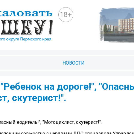
18+
НОВОСТИ
Ребенок на дороге!", "Опасн
т, скутерист!".
сный водитель!", "Мотоциклист, скутерист!".
инспекции совместно с нарядами ДПС спецвзвода Управле