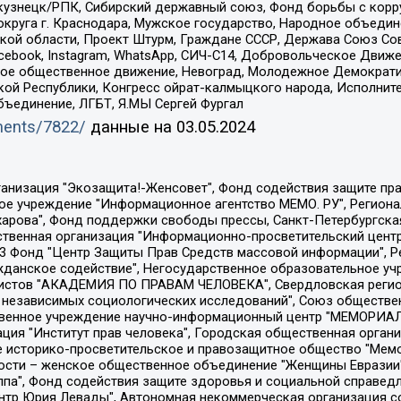
окузнецк/РПК, Сибирский державный союз, Фонд борьбы с кор
округа г. Краснодара, Мужское государство, Народное объедин
ой области, Проект Штурм, Граждане СССР, Держава Союз Сов
Facebook, Instagram, WhatsApp, СИЧ-С14, Добровольческое Движ
ское общественное движение, Невоград, Молодежное Демократ
ой Республики, Конгресс ойрат-калмыцкого народа, Исполнит
бъединение, ЛГБТ, Я.МЫ Сергей Фургал
uments/7822/
данные на
03.05.2024
Общество с ограниченной ответственностью "Радио Свободная Европа/Радио Свобода", Чешское информационное агентство "MEDIUM-ORIENT", Красноярская региональная общественная организация "Мы против СПИДа", Камалягин Денис Николаевич, Маркелов Сергей Евгеньевич, Пономарев Лев Александрович, Савицкая Людмила Алексеевна, Автономная некоммерческая организация "Центр по работе с проблемой насилия "НАСИЛИЮ.НЕТ", Межрегиональный профессиональный союз работников здравоохранения "Альянс врачей", Юридическое лицо, зарегистрированное в Латвийской Республике, SIA "Medusa Project" (регистрационный номер 40103797863, дата регистрации 10.06.2014), Некоммерческая организация "Фонд по борьбе с коррупцией", Автономная некоммерческая организация "Институт права и публичной политики", Баданин Роман Сергеевич, Гликин Максим Александрович, Железнова Мария Михайловна, Лукьянова Юлия Сергеевна, Маетная Елизавета Витальевна, Маняхин Петр Борисович, Чуракова Ольга Владимировна, Ярош Юлия Петровна, Юридическое лицо "The Insider SIA", зарегистрированное в Риге, Латвийская Республика (дата регистрации 26.06.2015), являющееся администратором доменного имени интернет-издания "The Insider SIA", https://theins.ru, Постернак Алексей Евгеньевич, Рубин Михаил Аркадьевич, Анин Роман Александрович, Юридическое лицо Istories fonds, зарегистрированное в Латвийской Республике (регистрационный номер 50008295751, дата регистрации 24.02.2020), Великовский Дмитрий Александрович, Долинина Ирина Николаевна, Мароховская Алеся Алексеевна, Шлейнов Роман Юрьевич, Шмагун Олеся Валентиновна, Общество с ограниченной ответственностью "Альтаир 2021", Общество с ограниченной ответственностью "Вега 2021", Общество с ограниченной ответственностью "Главный редактор 2021", Общество с ограниченной ответственностью "Ромашки монолит", Важенков Артем Валерьевич, Ивановская областная общественная организация "Центр гендерных исследований", Гурман Юрий Альбертович, Медиапроект "ОВД-Инфо", Егоров Владимир Владимирович, Жилинский Владимир Александрович, Общество с ограниченной ответственностью "ЗП", Иванова София Юрьевна, Карезина Инна Павловна, Кильтау Екатерина Викторовна, Петров Алексей Викторович, Пискунов Сергей Евгеньевич, Смирнов Сергей Сергеевич, Тихонов Михаил Сергеевич, Общество с ограниченной ответственностью "ЖУРНАЛИСТ-ИНОСТРАННЫЙ АГЕНТ", Арапова Галина Юрьевна, Вольтская Татьяна Анатольевна, Американская компания "Mason G.E.S. Anonymous Foundation" (США), являющаяся владельцем интернет-издания https://mnews.world/, Компания "Stichting Bellingcat", зарегистрированная в Нидерландах (дата регистрации 11.07.2018), Захаров Андрей Вячеславович, Клепиковская Екатерина Дмитриевна, Общество с ограниченной ответственностью "МЕМО", Перл Роман Александрович, Симонов Евгений Алексеевич, Соловьева Елена Анатольевна, Сотников Даниил Владимирович, Сурначева Елизавета Дмитриевна, Автономная некоммерческая организация по защите прав человека и информированию населения "Якутия – Наше Мнение", Общество с ограниченной ответственностью "Москоу диджитал медиа", с 26.01.2023 Общество с ограниченной ответственностью "Чайка Белые сады", Ветошкина Валерия Валерьевна, Заговора Максим Александрович, Межрегиональное общественное движение "Российская ЛГБТ - сеть", Оленичев Максим Владимирович, Павлов Иван Юрьевич, Скворцова Елена Сергеевна, Общество с ограниченной ответственностью "Как бы инагент", Кочетков Игорь Викторович, Общество с ограниченной ответственностью "Честные выборы", Еланчик Олег Александрович, Общество с ограниченной ответственностью "Нобелевский призыв", Гималова Регина Эмилевна, Григорьев Андрей Валерьевич, Григорьева Алина Александровна, Ассоциация по содействию защите прав призывников, альтернативнослужащих и военнослужащих "Правозащитная группа "Гражданин.Армия.Право", Хисамова Регина Фаритовна, Автономная некоммерческая организация по реализа