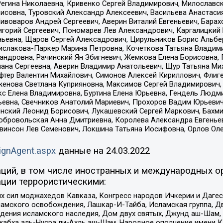
Регина Николаевна, Кривенко Сергей Владимирович, Милославс
совна, Туровский Александр Алексеевич, Васильева Анастасия
Пивоваров Андрей Сергеевич, Аверин Виталий Евгеньевич, Бара
горий Сергеевич, Пономарев Лев Александрович, Каргалицкий 
ньевна, Щаров Сергей Алексадрович, Цирульников Борис Альбер
ислакова-Паркер Марина Петровна, Кочеткова Татьяна Владими
сандровна, Рачинский Ян Збигневич, Жемкова Елена Борисовна,
лана Сергеевна, Аверин Владимир Анатольевич, Щур Татьяна М
фтер Валентин Михайлович, Симонов Алексей Кириллович, Флиг
женова Светлана Куприяновна, Максимов Сергей Владимирович, 
кс Елена Владимировна, Буртина Елена Юрьевна, Гендель Людм
евна, Свечников Анатолий Мариевич, Прохоров Вадим Юрьевич
инский Леонид Борисович, Лукашевский Сергей Маркович, Бахм
Добровольская Анна Дмитриевна, Королева Александра Евгенье
евинсон Лев Семенович, Локшина Татьяна Иосифовна, Орлов Ол
ignAgent.aspx
данные на
24.03.2022
ций, в том числе иностранных и международных ор
ции террористическими:
ил моджахедов Кавказа, Конгресс народов Ичкерии и Дагеста
ламского освобождения, Лашкар-И-Тайба, Исламская группа, Дв
ения исламского наследия, Дом двух святых, Джунд аш-Шам, 
жабха аль-Нусра ли-Ахль аш-Шам, Народное ополчение имени К.