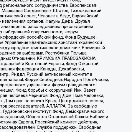
 регионального сотрудничества, Европейская
 Маршалла Соединенных Штатов, Тихоокеанский
нтический совет, Человек в беде, Европейский
 извлечения органов, Фалунь Дафа, Друзья
рганизация по расследованию преследований
тр либеральной современности, Форум
 Оксфордский российский фонд, Фонд Будущее
е Управление Евангельских Христиан Украинской
еждународное христианское движение, Всемирный
людению за выборами, Республика Польша,
народных Отношений, КРИМСЬКА ПРАВОЗАХИСНА
ы Центральной и Восточной Европы, Фонд Открытой
иональная федерация Канады, Декабристы,
тр , Риддл, Русский антивоенный комитет в
nternational, Форум Свободных Народов ПостРоссии,
дарственного управления, Форум гражданского
рнешнл, Фонд борьбы с коррупцией Инк, Завет
прав человека Чернигов, Фонд Дом Прав Человека,
н, Дом прав человека Крым, Центр дикого лосося,
стов расследователей, АЛЛАТРА, За свободную
д, Гудзоновский институт, Фонд Демократического
сследований, Общество Сторожевой башни, Библии и
сточная Европа, Российский комитет действия,
-расследователей, Служба поддержки, Свободная