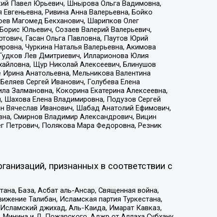
кий Павел Юрьевич, Шнырова Ольга Вадимовна,
 Евгеньевна, Ривина Анна Валерьевна, Бойко
хоев Магомед Бекханович, Шарипков Олег
Борис Юльевич, Созаев Валерий Валерьевич,
тович, Гасан Ольга Павловна, Паутов Юрий
ровна, Чуркина Наталья Валерьевна, Акимова
 Гудков Лев Дмитриевич, Илларионова Юлия
ихайловна, Щур Николай Алексеевич, Блинушов
е Ирина Анатольевна, Мельникова Валентина
Беляев Сергей Иванович, Голубева Елена
ила Залмановна, Кокорина Екатерина Алексеевна,
, Шахова Елена Владимировна, Подузов Сергей
ин Вячеслав Иванович, Шабад Анатолий Ефимович,
вна, Смирнов Владимир Александрович, Вицин
ег Петрович, Полякова Мара Федоровна, Резник
ганизаций, признанных в соответствии с
на, База, Асбат аль-Ансар, Священная война,
ижение Талибан, Исламская партия Туркестана,
Исламский джихад, Аль-Каида, Имарат Кавказ,
 Минина и Д. Пожарского, Аджр от Аллаха Субхану