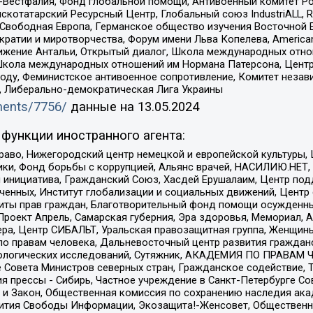
естфалия, Фонд глобальной помощи, Антивоенный комитет России,
татарский Ресурсный Центр, Глобальный союз IndustriALL, Russi
 Свободная Европа, Германское общество изучения Восточной 
и и миротворчества, Форум имени Льва Копелева, American Counci
ое движение Антальи, Открытый диалог, Школа международных отн
Школа международных отношений им Нормана Патерсона, Центр
ду, Феминистское антивоенное сопротивление, Комитет независ
а, Либерально-демократическая Лига Украины
uments/7756/
данные на
13.05.2024
функции иностранного агента:
раво, Нижегородский центр немецкой и европейской культуры,
тики, Фонд борьбы с коррупцией, Альянс врачей, НАСИЛИЮ.НЕТ,
я инициатива, Гражданский Союз, Хасдей Ерушалаим, Центр по
юченных, Институт глобализации и социальных движений, Цент
ты прав граждан, Благотворительный фонд помощи осужденным
а, Проект Апрель, Самарская губерния, Эра здоровья, Мемориал
ера, Центр СИБАЛЬТ, Уральская правозащитная группа, Женщины
по правам человека, Дальневосточный центр развития гражданс
ологических исследований, Сутяжник, АКАДЕМИЯ ПО ПРАВАМ Ч
е Совета Министров северных стран, Гражданское содействие,
я прессы - Сибирь, Частное учреждение в Санкт-Петербурге С
 и Закон, Общественная комиссия по сохранению наследия ак
звития Свободы Информации, Экозащита!-Женсовет, Общественн