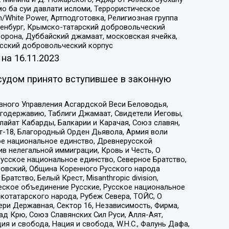
о ба суи давлати исломи, Террористическое
/White Power, Артподготовка, Религиозная группа
Оренбург, Крымско-татарский добровольческий
орона, Дуббайский джамаат, московская ячейка,
усский добровольческий корпус
 на
16.11.2023
судом принято вступившее в законную
вного Управления Асгардской Веси Беловодья,
годержавию, Таблиги Джамаат, Свидетели Иеговы,
айат Кабарды, Балкарии и Карачая, Союз славян,
т-18, Благородный Орден Дьявола, Армия воли
ое национальное единство, Древнерусской
 нелегальной иммиграции, Кровь и Честь, О
усское национальное единство, Северное Братство,
ровский, Община Коренного Русского народа
атство, Белый Крест, Misanthropic division,
еское объединение Русские, Русское национальное
котатарского народа, Рубеж Севера, ТОЙС, О
ри Державная, Сектор 16, Независимость, Фирма,
д Крю, Союз Славянских Сил Руси, Алля-Аят,
я и свобода, Нация и свобода, W.H.С., Фалунь Дафа,