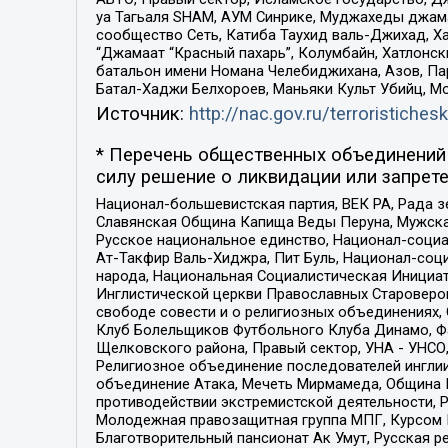
уа Тагьаля SHAM, АУМ Синрике, Муджахеды джама
сообщество Сеть, Катиба Таухид валь-Джихад, Хай
“Джамаат “Красный пахарь”, Колумбайн, Хатлонск
батальон имени Номана Челебиджихана, Азов, Па
Батал-Хаджи Белхороев, Маньяки Культ Убийц, М
Источник:
http://nac.gov.ru/terroristichesk
* Перечень общественных объединений 
силу решение о ликвидации или запрете
Национал-большевистская партия, ВЕК РА, Рада 
Славянская Община Капища Веды Перуна, Мужская
Русское национальное единство, Национал-социа
Ат-Такфир Валь-Хиджра, Пит Буль, Национал-соц
народа, Национальная Социалистическая Инициат
Инглистической церкви Православных Староверов
свободе совести и о религиозных объединениях,
Клуб Болельщиков Футбольного Клуба Динамо, Фа
Щелковского района, Правый сектор, УНА - УНСО, У
Религиозное объединение последователей инглии
объединение Атака, Мечеть Мирмамеда, Община К
противодействии экстремистской деятельности, 
Молодежная правозащитная группа МПГ, Курсом П
Благотворительный пансионат Ак Умут, Русская ре