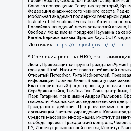
Россия Берлин, Свободная Россия Северный Рейн-В
Союз за возвращение Северных территорий, Крымско
Федерация анархического черного креста, Радио
Мобильная академия поддержки гендерной демократи
Institute of International Education, Антивоенн
Российско-канадский демократический альянс, 
Свободу, Фонд имени Фридриха Науманна за свобо
Karelia, Вернись живым, Фридом Хаус, СОТА меди
Источник:
https://minjust.gov.ru/ru/doc
* Сведения реестра НКО, выполняющих 
Лилит, Правозащитная группа Гражданин.Армия.П
граждан Штаб, Институт права и публичной поли
Открытый Петербург, Лига Избирателей, Правова
информации, Горячая Линия, В защиту прав закл
Благотворительный фонд охраны здоровья и защи
Серебряная тайга, Так-Так-Так, Сова, центр Анн
Парк Гагарина, Фонд имени Андрея Рылькова, Сф
гласности, Российский исследовательский центр 
Гражданское действие, Центр независимых соци
организаций, Частное учреждение в Калининград
Средств Массовой Информации, Институт развити
свободы прессы, Гражданский контроль, Человек
РУ, Институт региональной прессы, Институт Ра