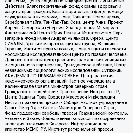
движений, Центр социально-информационных инициатив
Действие, Благотворительный фонд охраны здоровья и
защиты прав граждан, Благотворительный фонд помощи
осужденным и их семьям, Фонд Тольятти, Новое время,
Серебряная тайга, Так-Так-Так, Сова, центр Анна, Проект
Апрель, Самарская губерния, Эра здоровья, Мемориал,
Аналитический Центр Юрия Левады, Издательство Парк
Гагарина, Фонд имени Андрея Рылькова, Сфера, Центр
СИБАЛЬТ, Уральская правозащитная группа, Женщины
Евразии, Институт прав человека, Фонд защиты гласности,
Российский исследовательский центр по правам человека,
Дальневосточный центр развития гражданских инициатив
и социального партнерства, Гражданское действие, Центр
независимых социологических исследований, Сутяжник,
АКАДЕМИЯ ПО ПРАВАМ ЧЕЛОВЕКА, Центр развития
некоммерческих организаций, Частное учреждение в
Калининграде Совета Министров северных стран,
Гражданское содействие, Трансперенси Интернешнл-Р,
Центр Защиты Прав Средств Массовой Информации,
Институт развития прессы - Сибирь, Частное учреждение в
Санкт-Петербурге Совета Министров Северных Стран,
Фонд поддержки свободы прессы, Гражданский контроль,
Человек и Закон, Общественная комиссия по сохранению
наследия академика Сахарова, Информационное
агентство МЕМО. РУ, Институт региональной прессы,