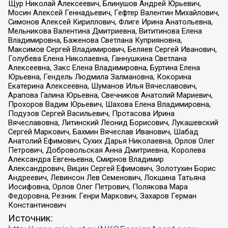
Щур Николай Алексеевич, Блинушов Андрей Юрьевич,
Мосин Алексей Геннадьевич, Гефтер Валентин Михайлович,
Симонов Алексей Кириллович, Флиге Ирина Анатольевна,
Мельникова Валентина Дмитриевна, Вититинова Елена
Владимировна, Баженова Светлана Куприяновна,
Максимов Сергей Владимирович, Беляев Сергей Иванович,
Голубева Елена Николаевна, Ганнушкина Светлана
Алексеевна, Закс Елена Владимировна, Буртина Елена
Юрьевна, Гендель Людмила Залмановна, Кокорина
Екатерина Алексеевна, Шуманов Илья Вячеславович,
Арапова Галина Юрьевна, Свечников Анатолий Мариевич,
Прохоров Вадим Юрьевич, Шахова Елена Владимировна,
Подузов Сергей Васильевич, Протасова Ирина
Вячеславовна, Литинский Леонид Борисович, Лукашевский
Сергей Маркович, Бахмин Вячеслав Иванович, Шабад
Анатолий Ефимович, Сухих Дарья Николаевна, Орлов Олег
Петрович, Добровольская Анна Дмитриевна, Королева
Александра Евгеньевна, Смирнов Владимир
Александрович, Вицин Сергей Ефимович, Золотухин Борис
Андреевич, Левинсон Лев Семенович, Локшина Татьяна
Иосифовна, Орлов Олег Петрович, Полякова Мара
Федоровна, Резник Генри Маркович, Захаров Герман
Константинович
Источник: