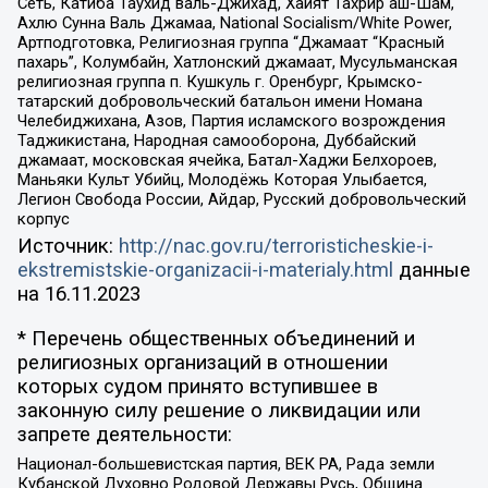
Сеть, Катиба Таухид валь-Джихад, Хайят Тахрир аш-Шам,
Ахлю Сунна Валь Джамаа, National Socialism/White Power,
Артподготовка, Религиозная группа “Джамаат “Красный
пахарь”, Колумбайн, Хатлонский джамаат, Мусульманская
религиозная группа п. Кушкуль г. Оренбург, Крымско-
татарский добровольческий батальон имени Номана
Челебиджихана, Азов, Партия исламского возрождения
Таджикистана, Народная самооборона, Дуббайский
джамаат, московская ячейка, Батал-Хаджи Белхороев,
Маньяки Культ Убийц, Молодёжь Которая Улыбается,
Легион Свобода России, Айдар, Русский добровольческий
корпус
Источник:
http://nac.gov.ru/terroristicheskie-i-
ekstremistskie-organizacii-i-materialy.html
данные
на
16.11.2023
* Перечень общественных объединений и
религиозных организаций в отношении
которых судом принято вступившее в
законную силу решение о ликвидации или
запрете деятельности:
Национал-большевистская партия, ВЕК РА, Рада земли
Кубанской Духовно Родовой Державы Русь, Община