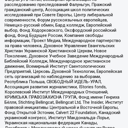
расследованию преследований Фалуньгун, Пражский
гражданский центр, Ассоциация школ политических
исследований при Совете Европы, Центр либеральной
современности, Форум русскоязычных европейцев,
Немецко-русский обмен, Бард колледж, Европейский
выбор, Фонд Ходорковского, Оксфордский российский
фонд, Фонд Будущее России, Компания свободы
информации, Проект Медиа, Международное партнерство
за права человека, Духовное Управление Евангельских
Христиан Украинской Христианской Церкви, Новое
Поколение, Духовное Учебное Заведение Международный
Библейский Колледж, Международное христианское
движение, Всемирный Институт Саентологических
Предприятий, Церковь Духовной Технологии, Европейская
сеть организаций по наблюдению за выборами,
Республика Польша, СВОБОДНЫЙ ИДЕЛЬ-УРАЛ,
Ассоциация развития журналистики, IStories fonds,
Королевский Институт Международных Отношений,
КРИМСЬКА ПРАВОЗАХИСНА ГРУПА, Фонд имени Генриха
Бёлля, Stichting Bellingcat, Bellingcat Ltd, The Insider, Институт
правовой инициативы Центральной и Восточной Европы,
Фонд Открытой Эстонии, Calvert 22 Foundation, Канадский
украинский конгресс, Институт Макдональда-Лорье,
Украинская национальная федерация Канады,
Декабристы, Международный научный центр им Вудро