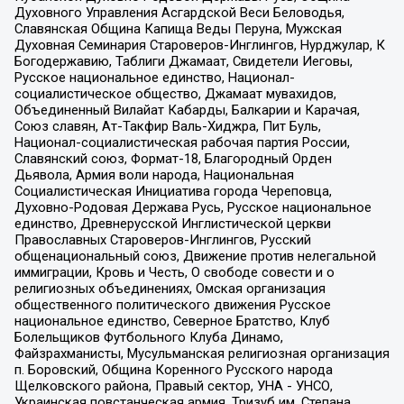
Духовного Управления Асгардской Веси Беловодья,
Славянская Община Капища Веды Перуна, Мужская
Духовная Семинария Староверов-Инглингов, Нурджулар, К
Богодержавию, Таблиги Джамаат, Свидетели Иеговы,
Русское национальное единство, Национал-
социалистическое общество, Джамаат мувахидов,
Объединенный Вилайат Кабарды, Балкарии и Карачая,
Союз славян, Ат-Такфир Валь-Хиджра, Пит Буль,
Национал-социалистическая рабочая партия России,
Славянский союз, Формат-18, Благородный Орден
Дьявола, Армия воли народа, Национальная
Социалистическая Инициатива города Череповца,
Духовно-Родовая Держава Русь, Русское национальное
единство, Древнерусской Инглистической церкви
Православных Староверов-Инглингов, Русский
общенациональный союз, Движение против нелегальной
иммиграции, Кровь и Честь, О свободе совести и о
религиозных объединениях, Омская организация
общественного политического движения Русское
национальное единство, Северное Братство, Клуб
Болельщиков Футбольного Клуба Динамо,
Файзрахманисты, Мусульманская религиозная организация
п. Боровский, Община Коренного Русского народа
Щелковского района, Правый сектор, УНА - УНСО,
Украинская повстанческая армия, Тризуб им. Степана