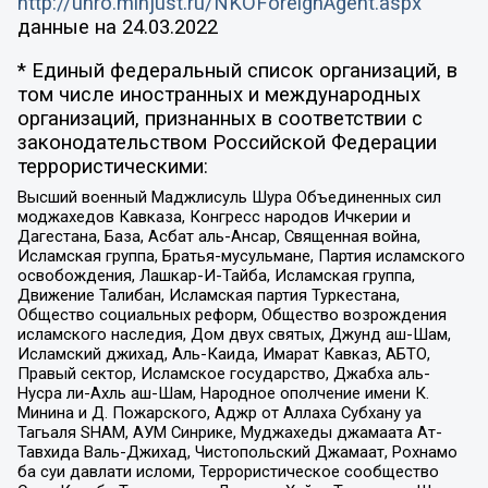
http://unro.minjust.ru/NKOForeignAgent.aspx
данные на
24.03.2022
* Единый федеральный список организаций, в
том числе иностранных и международных
организаций, признанных в соответствии с
законодательством Российской Федерации
террористическими:
Высший военный Маджлисуль Шура Объединенных сил
моджахедов Кавказа, Конгресс народов Ичкерии и
Дагестана, База, Асбат аль-Ансар, Священная война,
Исламская группа, Братья-мусульмане, Партия исламского
освобождения, Лашкар-И-Тайба, Исламская группа,
Движение Талибан, Исламская партия Туркестана,
Общество социальных реформ, Общество возрождения
исламского наследия, Дом двух святых, Джунд аш-Шам,
Исламский джихад, Аль-Каида, Имарат Кавказ, АБТО,
Правый сектор, Исламское государство, Джабха аль-
Нусра ли-Ахль аш-Шам, Народное ополчение имени К.
Минина и Д. Пожарского, Аджр от Аллаха Субхану уа
Тагьаля SHAM, АУМ Синрике, Муджахеды джамаата Ат-
Тавхида Валь-Джихад, Чистопольский Джамаат, Рохнамо
ба суи давлати исломи, Террористическое сообщество