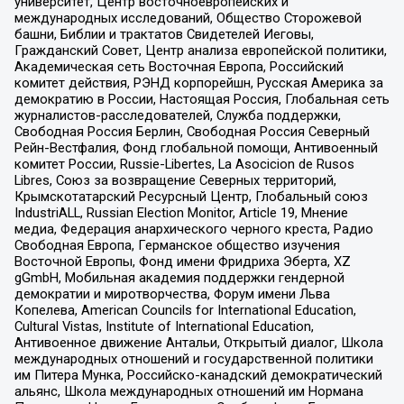
университет, Центр восточноевропейских и
международных исследований, Общество Сторожевой
башни, Библии и трактатов Свидетелей Иеговы,
Гражданский Совет, Центр анализа европейской политики,
Академическая сеть Восточная Европа, Российский
комитет действия, РЭНД корпорейшн, Русская Америка за
демократию в России, Настоящая Россия, Глобальная сеть
журналистов-расследователей, Служба поддержки,
Свободная Россия Берлин, Свободная Россия Северный
Рейн-Вестфалия, Фонд глобальной помощи, Антивоенный
комитет России, Russie-Libertes, La Asocicion de Rusos
Libres, Союз за возвращение Северных территорий,
Крымскотатарский Ресурсный Центр, Глобальный союз
IndustriALL, Russian Election Monitor, Article 19, Мнение
медиа, Федерация анархического черного креста, Радио
Свободная Европа, Германское общество изучения
Восточной Европы, Фонд имени Фридриха Эберта, XZ
gGmbH, Мобильная академия поддержки гендерной
демократии и миротворчества, Форум имени Льва
Копелева, American Councils for International Education,
Cultural Vistas, Institute of International Education,
Антивоенное движение Антальи, Открытый диалог, Школа
международных отношений и государственной политики
им Питера Мунка, Российско-канадский демократический
альянс, Школа международных отношений им Нормана