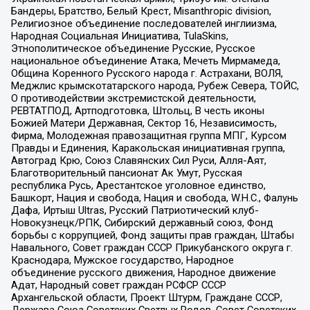
Бандеры, Братство, Белый Крест, Misanthropic division,
Религиозное объединение последователей инглиизма,
Народная Социальная Инициатива, TulaSkins,
Этнополитическое объединение Русские, Русское
национальное объединение Атака, Мечеть Мирмамеда,
Община Коренного Русского народа г. Астрахани, ВОЛЯ,
Меджлис крымскотатарского народа, Рубеж Севера, ТОЙС,
О противодействии экстремистской деятельности,
РЕВТАТПОД, Артподготовка, Штольц, В честь иконы
Божией Матери Державная, Сектор 16, Независимость,
Фирма, Молодежная правозащитная группа МПГ, Курсом
Правды и Единения, Каракольская инициативная группа,
Автоград Крю, Союз Славянских Сил Руси, Алля-Аят,
Благотворительный пансионат Ак Умут, Русская
республика Русь, Арестантское уголовное единство,
Башкорт, Нация и свобода, Нация и свобода, W.H.С., Фалунь
Дафа, Иртыш Ultras, Русский Патриотический клуб-
Новокузнецк/РПК, Сибирский державный союз, Фонд
борьбы с коррупцией, Фонд защиты прав граждан, Штабы
Навального, Совет граждан СССР Прикубанского округа г.
Краснодара, Мужское государство, Народное
объединение русского движения, Народное движение
Адат, Народный совет граждан РСФСР СССР
Архангельской области, Проект Штурм, Граждане СССР,