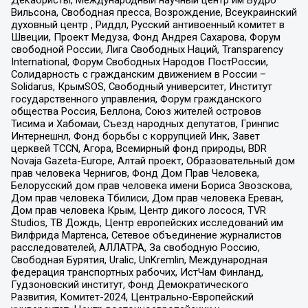
Вильсона, Свободная пресса, Возрождение, Всеукраинский
духовный центр , Риддл, Русский антивоенный комитет в
Швеции, Проект Медуза, Фонд Андрея Сахарова, Форум
свободной России, Лига Свободных Наций, Transparеncy
International, Форум Свободных Народов ПостРоссии,
Солидарность с гражданским движением в России –
Solidarus, КрымSOS, Свободный университет, Институт
государственного управления, Форум гражданского
общества Россия, Беллона, Союз жителей островов
Тисима и Хабомаи, Съезд народных депутатов, Гринпис
Интернешнл, Фонд борьбы с коррупцией Инк, Завет
церквей TCCN, Агора, Всемирный фонд природы, BDR
Novaja Gazeta-Europe, Алтай проект, Образовательный дом
прав человека Чернигов, Фонд Дом Прав Человека,
Белорусский дом прав человека имени Бориса Звозскова,
Дом прав человека Тбилиси, Дом прав человека Ереван,
Дом прав человека Крым, Центр дикого лосося, TVR
Studios, ТВ Дождь, Центр европейских исследований им
Вилфрида Мартенса, Сетевое объединение журналистов
расследователей, АЛЛАТРА, За свободную Россию,
Свободная Бурятия, Uralic, UnKremlin, Международная
федерация транспортных рабочих, ИстЧам Финланд,
Гудзоновский институт, Фонд Демократического
Развития, Комитет-2024, Центрально-Европейский