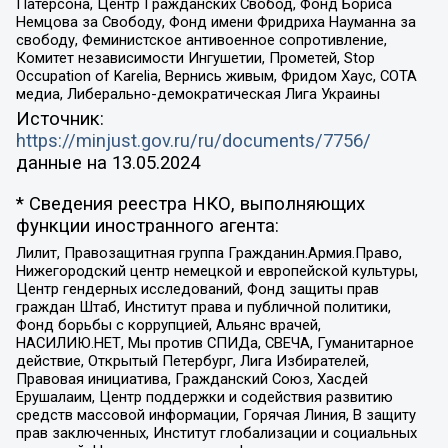
Патерсона, Центр Гражданских Свобод, Фонд Бориса
Немцова за Свободу, Фонд имени Фридриха Науманна за
свободу, Феминистское антивоенное сопротивление,
Комитет независимости Ингушетии, Прометей, Stop
Occupation of Karelia, Вернись живым, Фридом Хаус, СОТА
медиа, Либерально-демократическая Лига Украины
Источник:
https://minjust.gov.ru/ru/documents/7756/
данные на
13.05.2024
* Сведения реестра НКО, выполняющих
функции иностранного агента:
Лилит, Правозащитная группа Гражданин.Армия.Право,
Нижегородский центр немецкой и европейской культуры,
Центр гендерных исследований, Фонд защиты прав
граждан Штаб, Институт права и публичной политики,
Фонд борьбы с коррупцией, Альянс врачей,
НАСИЛИЮ.НЕТ, Мы против СПИДа, СВЕЧА, Гуманитарное
действие, Открытый Петербург, Лига Избирателей,
Правовая инициатива, Гражданский Союз, Хасдей
Ерушалаим, Центр поддержки и содействия развитию
средств массовой информации, Горячая Линия, В защиту
прав заключенных, Институт глобализации и социальных