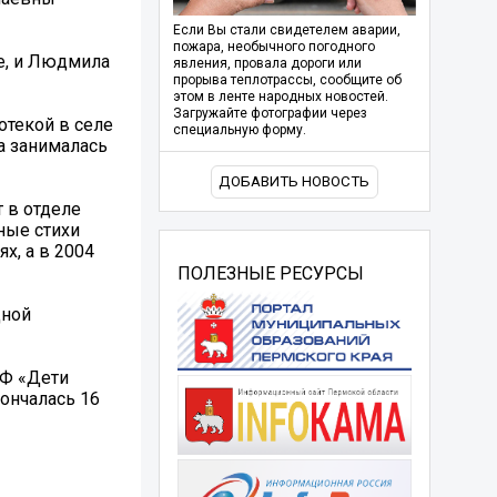
Если Вы стали свидетелем аварии,
пожара, необычного погодного
е, и Людмила
явления, провала дороги или
прорыва теплотрассы, сообщите об
этом в ленте народных новостей.
Загружайте фотографии через
отекой в селе
специальную форму.
а занималась
ДОБАВИТЬ НОВОСТЬ
 в отделе
ные стихи
х, а в 2004
ПОЛЕЗНЫЕ РЕСУРСЫ
дной
РФ «Дети
ончалась 16