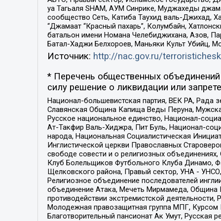
уа Тагьаля SHAM, АУМ Синрике, Муджахеды джама
сообщество Сеть, Катиба Таухид валь-Джихад, Хай
“Джамаат “Красный пахарь”, Колумбайн, Хатлонск
батальон имени Номана Челебиджихана, Азов, Па
Батал-Хаджи Белхороев, Маньяки Культ Убийц, М
Источник:
http://nac.gov.ru/terroristichesk
* Перечень общественных объединений 
силу решение о ликвидации или запрете
Национал-большевистская партия, ВЕК РА, Рада 
Славянская Община Капища Веды Перуна, Мужская
Русское национальное единство, Национал-социа
Ат-Такфир Валь-Хиджра, Пит Буль, Национал-соц
народа, Национальная Социалистическая Инициат
Инглистической церкви Православных Староверов
свободе совести и о религиозных объединениях,
Клуб Болельщиков Футбольного Клуба Динамо, Фа
Щелковского района, Правый сектор, УНА - УНСО, У
Религиозное объединение последователей инглии
объединение Атака, Мечеть Мирмамеда, Община К
противодействии экстремистской деятельности, 
Молодежная правозащитная группа МПГ, Курсом П
Благотворительный пансионат Ак Умут, Русская ре