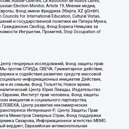
 Russie-Libertes, La Asocicion de Rusos Libres,
an Election Monitor, Article 19, Мнение медиа,
Европы, Фонд имени Фридриха Эберта, XZ gGmbH,
ls for International Education, Cultural Vistas,
ошений и государственной политики им Питера Мунка,
 Гражданских Свобод, Фонд Бориса Немцова за
имости Ингушетии, Прометей, Stop Occupation of
 Центр гендерных исследований, Фонд защиты прав
 Мы против СПИДа, СВЕЧА, Гуманитарное действие,
ддержки и содействия развитию средств массовой
р социально-информационных инициатив Действие,
 и их семьям, Фонд Тольятти, Новое время,
, Аналитический Центр Юрия Левады, Издательство
 Евразии, Институт прав человека, Фонд защиты
ких инициатив и социального партнерства,
ЕЛОВЕКА, Центр развития некоммерческих
 Трансперенси Интернешнл-Р, Центр Защиты Прав
овета Министров Северных Стран, Фонд поддержки
адемика Сахарова, Информационное агентство МЕМО.
ый вердикт, Евразийская антимонопольная