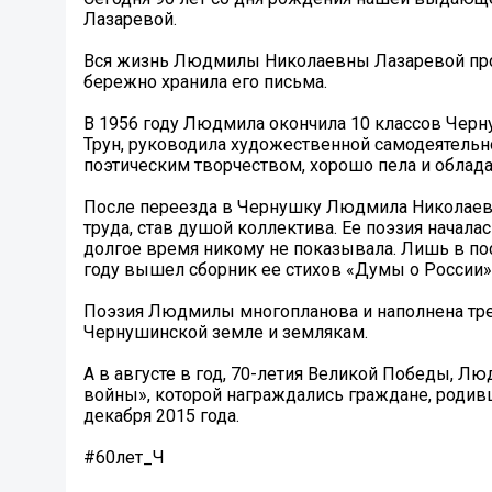
Лазаревой.
Вся жизнь Людмилы Николаевны Лазаревой прош
бережно хранила его письма.
В 1956 году Людмила окончила 10 классов Чер
Трун, руководила художественной самодеятельн
поэтическим творчеством, хорошо пела и обла
После переезда в Чернушку Людмила Николаевна
труда, став душой коллектива. Ее поэзия начала
долгое время никому не показывала. Лишь в посл
году вышел сборник ее стихов «Думы о России
Поэзия Людмилы многопланова и наполнена трев
Чернушинской земле и землякам.
А в августе в год, 70-летия Великой Победы, 
войны», которой награждались граждане, родив
декабря 2015 года.
#60лет_Ч