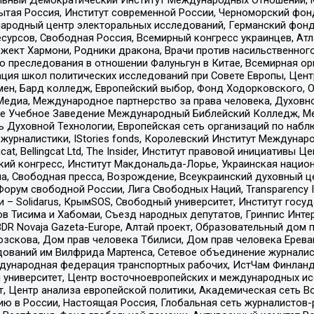
тая Россия, Институт современной России, Черноморский фонд
родный центр электоральных исследований, Германский фонд
рсов, Свободная Россия, Всемирный конгресс украинцев, Атла
ект Хармони, Родники дракона, Врачи против насильственного
ию преследования в отношении Фалуньгун в Китае, Всемирная о
ация школ политических исследований при Совете Европы, Цен
мен, Бард колледж, Европейский выбор, Фонд Ходорковского,
едиа, Международное партнерство за права человека, Духовно
ое Учебное Заведение Международный Библейский Колледж, М
ь Духовной Технологии, Европейская сеть организаций по наб
урналистики, IStories fonds, Королевский Институт Между
gcat, Bellingcat Ltd, The Insider, Институт правовой инициатив
инский конгресс, Институт Макдональда-Лорье, Украинская нац
, Свободная пресса, Возрождение, Всеукраинский духовный цен
орум свободной России, Лига Свободных Наций, Transparеncy I
– Solidarus, КрымSOS, Свободный университет, Институт госу
в Тисима и Хабомаи, Съезд народных депутатов, Гринпис Инте
DR Novaja Gazeta-Europe, Алтай проект, Образовательный дом 
зскова, Дом прав человека Тбилиси, Дом прав человека Ерева
едований им Вилфрида Мартенса, Сетевое объединение журнали
Международная федерация транспортных рабочих, ИстЧам Финлан
й университет, Центр восточноевропейских и международных и
, Центр анализа европейской политики, Академическая сеть Во
ю в России, Настоящая Россия, Глобальная сеть журналистов