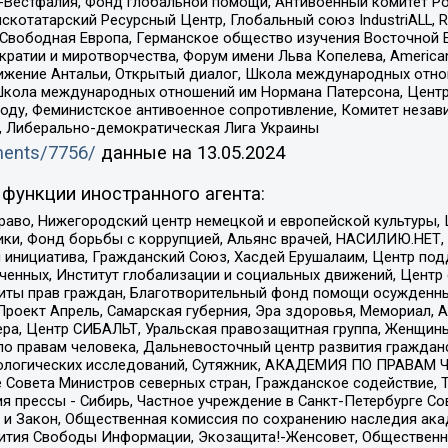
естфалия, Фонд глобальной помощи, Антивоенный комитет России,
татарский Ресурсный Центр, Глобальный союз IndustriALL, Russi
 Свободная Европа, Германское общество изучения Восточной 
и и миротворчества, Форум имени Льва Копелева, American Counci
ое движение Антальи, Открытый диалог, Школа международных отн
Школа международных отношений им Нормана Патерсона, Центр
ду, Феминистское антивоенное сопротивление, Комитет независ
а, Либерально-демократическая Лига Украины
uments/7756/
данные на
13.05.2024
функции иностранного агента:
раво, Нижегородский центр немецкой и европейской культуры,
тики, Фонд борьбы с коррупцией, Альянс врачей, НАСИЛИЮ.НЕТ,
я инициатива, Гражданский Союз, Хасдей Ерушалаим, Центр по
юченных, Институт глобализации и социальных движений, Цент
ты прав граждан, Благотворительный фонд помощи осужденным
а, Проект Апрель, Самарская губерния, Эра здоровья, Мемориал
ера, Центр СИБАЛЬТ, Уральская правозащитная группа, Женщины
по правам человека, Дальневосточный центр развития гражданс
ологических исследований, Сутяжник, АКАДЕМИЯ ПО ПРАВАМ Ч
е Совета Министров северных стран, Гражданское содействие,
я прессы - Сибирь, Частное учреждение в Санкт-Петербурге С
 и Закон, Общественная комиссия по сохранению наследия ак
звития Свободы Информации, Экозащита!-Женсовет, Общественн