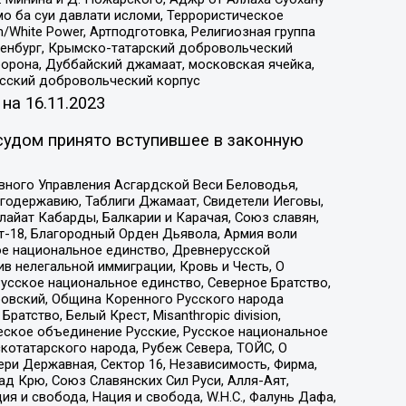
о ба суи давлати исломи, Террористическое
/White Power, Артподготовка, Религиозная группа
Оренбург, Крымско-татарский добровольческий
орона, Дуббайский джамаат, московская ячейка,
усский добровольческий корпус
 на
16.11.2023
судом принято вступившее в законную
вного Управления Асгардской Веси Беловодья,
годержавию, Таблиги Джамаат, Свидетели Иеговы,
айат Кабарды, Балкарии и Карачая, Союз славян,
т-18, Благородный Орден Дьявола, Армия воли
ое национальное единство, Древнерусской
 нелегальной иммиграции, Кровь и Честь, О
усское национальное единство, Северное Братство,
ровский, Община Коренного Русского народа
атство, Белый Крест, Misanthropic division,
еское объединение Русские, Русское национальное
котатарского народа, Рубеж Севера, ТОЙС, О
ри Державная, Сектор 16, Независимость, Фирма,
д Крю, Союз Славянских Сил Руси, Алля-Аят,
я и свобода, Нация и свобода, W.H.С., Фалунь Дафа,