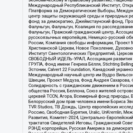
Международный Республиканский Институт, Откры
Платформа за Демократические Выборы, Междуна
центр защиты окружающей среды и природных ресу
фонд за демократию, Джеймстаунский фонд, Прож
Фалуньгун, Фалуньгун, Коалиция по расследован
Фалуньгун, Пражский гражданский центр, Ассоци
русскоязычных европейцев, Немецко-русский об
России, Компания свободы информации, Проект М
Христианской Церкви, Новое Поколение, Духовн
Институт Саентологических Предприятий, Церков
СВОБОДНЫЙ ИДЕЛЬ-УРАЛ, Ассоциация развития ж
ГРУПА, Фонд имени Генриха Бёлля, Stichting Bellin
Эстонии, Calvert 22 Foundation, Канадский укра
Международный научный центр им Вудро Вильсона
Швеции, Проект Медуза, Фонд Андрея Сахарова, Ф
Солидарность с гражданским движением в России 
общества Россия, Беллона, Союз жителей острово
церквей TCCN, Агора, Всемирный фонд природы, B
Белорусский дом прав человека имени Бориса Зво
TVR Studios, ТВ Дождь, Центр европейских иссл
Россию, Свободная Бурятия, Uralic, UnKremlin, 
Развития, Комитет-2024, Центрально-Европейски
трактатов Свидетелей Иеговы, Гражданский Совет
РЭНД корпорейшн, Русская Америка за демократи