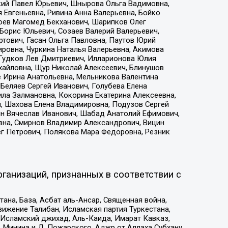
кий Павел Юрьевич, Шнырова Ольга Вадимовна,
 Евгеньевна, Ривина Анна Валерьевна, Бойко
хоев Магомед Бекханович, Шарипков Олег
Борис Юльевич, Созаев Валерий Валерьевич,
тович, Гасан Ольга Павловна, Паутов Юрий
ровна, Чуркина Наталья Валерьевна, Акимова
 Гудков Лев Дмитриевич, Илларионова Юлия
ихайловна, Щур Николай Алексеевич, Блинушов
е Ирина Анатольевна, Мельникова Валентина
Беляев Сергей Иванович, Голубева Елена
ила Залмановна, Кокорина Екатерина Алексеевна,
, Шахова Елена Владимировна, Подузов Сергей
ин Вячеслав Иванович, Шабад Анатолий Ефимович,
вна, Смирнов Владимир Александрович, Вицин
ег Петрович, Полякова Мара Федоровна, Резник
ганизаций, признанных в соответствии с
на, База, Асбат аль-Ансар, Священная война,
ижение Талибан, Исламская партия Туркестана,
Исламский джихад, Аль-Каида, Имарат Кавказ,
 Минина и Д. Пожарского, Аджр от Аллаха Субхану