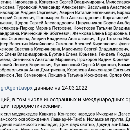
Регина Николаевна, Кривенко Сергей Владимирович, Милославс
совна, Туровский Александр Алексеевич, Васильева Анастасия
Пивоваров Андрей Сергеевич, Аверин Виталий Евгеньевич, Бара
горий Сергеевич, Пономарев Лев Александрович, Каргалицкий 
ньевна, Щаров Сергей Алексадрович, Цирульников Борис Альбер
ислакова-Паркер Марина Петровна, Кочеткова Татьяна Владими
сандровна, Рачинский Ян Збигневич, Жемкова Елена Борисовна,
лана Сергеевна, Аверин Владимир Анатольевич, Щур Татьяна М
фтер Валентин Михайлович, Симонов Алексей Кириллович, Флиг
женова Светлана Куприяновна, Максимов Сергей Владимирович, 
кс Елена Владимировна, Буртина Елена Юрьевна, Гендель Людм
евна, Свечников Анатолий Мариевич, Прохоров Вадим Юрьевич
инский Леонид Борисович, Лукашевский Сергей Маркович, Бахм
Добровольская Анна Дмитриевна, Королева Александра Евгенье
евинсон Лев Семенович, Локшина Татьяна Иосифовна, Орлов Ол
ignAgent.aspx
данные на
24.03.2022
ций, в том числе иностранных и международных ор
ции террористическими:
ил моджахедов Кавказа, Конгресс народов Ичкерии и Дагеста
ламского освобождения, Лашкар-И-Тайба, Исламская группа, Дв
ения исламского наследия, Дом двух святых, Джунд аш-Шам, 
жабха аль-Нусра ли-Ахль аш-Шам, Народное ополчение имени К.