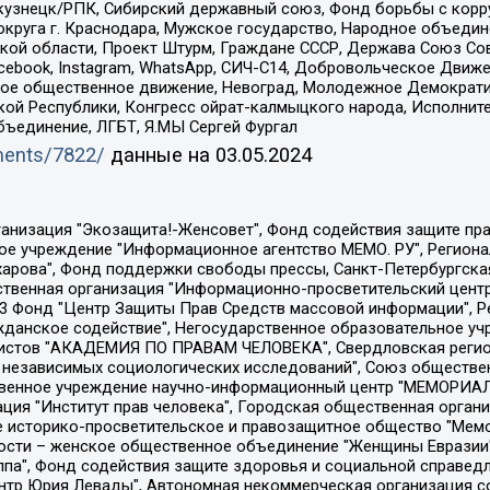
окузнецк/РПК, Сибирский державный союз, Фонд борьбы с кор
округа г. Краснодара, Мужское государство, Народное объедин
ой области, Проект Штурм, Граждане СССР, Держава Союз Сов
Facebook, Instagram, WhatsApp, СИЧ-С14, Добровольческое Движ
ское общественное движение, Невоград, Молодежное Демократ
ой Республики, Конгресс ойрат-калмыцкого народа, Исполнит
бъединение, ЛГБТ, Я.МЫ Сергей Фургал
uments/7822/
данные на
03.05.2024
Общество с ограниченной ответственностью "Радио Свободная Европа/Радио Свобода", Чешское информационное агентство "MEDIUM-ORIENT", Красноярская региональная общественная организация "Мы против СПИДа", Камалягин Денис Николаевич, Маркелов Сергей Евгеньевич, Пономарев Лев Александрович, Савицкая Людмила Алексеевна, Автономная некоммерческая организация "Центр по работе с проблемой насилия "НАСИЛИЮ.НЕТ", Межрегиональный профессиональный союз работников здравоохранения "Альянс врачей", Юридическое лицо, зарегистрированное в Латвийской Республике, SIA "Medusa Project" (регистрационный номер 40103797863, дата регистрации 10.06.2014), Некоммерческая организация "Фонд по борьбе с коррупцией", Автономная некоммерческая организация "Институт права и публичной политики", Баданин Роман Сергеевич, Гликин Максим Александрович, Железнова Мария Михайловна, Лукьянова Юлия Сергеевна, Маетная Елизавета Витальевна, Маняхин Петр Борисович, Чуракова Ольга Владимировна, Ярош Юлия Петровна, Юридическое лицо "The Insider SIA", зарегистрированное в Риге, Латвийская Республика (дата регистрации 26.06.2015), являющееся администратором доменного имени интернет-издания "The Insider SIA", https://theins.ru, Постернак Алексей Евгеньевич, Рубин Михаил Аркадьевич, Анин Роман Александрович, Юридическое лицо Istories fonds, зарегистрированное в Латвийской Республике (регистрационный номер 50008295751, дата регистрации 24.02.2020), Великовский Дмитрий Александрович, Долинина Ирина Николаевна, Мароховская Алеся Алексеевна, Шлейнов Роман Юрьевич, Шмагун Олеся Валентиновна, Общество с ограниченной ответственностью "Альтаир 2021", Общество с ограниченной ответственностью "Вега 2021", Общество с ограниченной ответственностью "Главный редактор 2021", Общество с ограниченной ответственностью "Ромашки монолит", Важенков Артем Валерьевич, Ивановская областная общественная организация "Центр гендерных исследований", Гурман Юрий Альбертович, Медиапроект "ОВД-Инфо", Егоров Владимир Владимирович, Жилинский Владимир Александрович, Общество с ограниченной ответственностью "ЗП", Иванова София Юрьевна, Карезина Инна Павловна, Кильтау Екатерина Викторовна, Петров Алексей Викторович, Пискунов Сергей Евгеньевич, Смирнов Сергей Сергеевич, Тихонов Михаил Сергеевич, Общество с ограниченной ответственностью "ЖУРНАЛИСТ-ИНОСТРАННЫЙ АГЕНТ", Арапова Галина Юрьевна, Вольтская Татьяна Анатольевна, Американская компания "Mason G.E.S. Anonymous Foundation" (США), являющаяся владельцем интернет-издания https://mnews.world/, Компания "Stichting Bellingcat", зарегистрированная в Нидерландах (дата регистрации 11.07.2018), Захаров Андрей Вячеславович, Клепиковская Екатерина Дмитриевна, Общество с ограниченной ответственностью "МЕМО", Перл Роман Александрович, Симонов Евгений Алексеевич, Соловьева Елена Анатольевна, Сотников Даниил Владимирович, Сурначева Елизавета Дмитриевна, Автономная некоммерческая организация по защите прав человека и информированию населения "Якутия – Наше Мнение", Общество с ограниченной ответственностью "Москоу диджитал медиа", с 26.01.2023 Общество с ограниченной ответственностью "Чайка Белые сады", Ветошкина Валерия Валерьевна, Заговора Максим Александрович, Межрегиональное общественное движение "Российская ЛГБТ - сеть", Оленичев Максим Владимирович, Павлов Иван Юрьевич, Скворцова Елена Сергеевна, Общество с ограниченной ответственностью "Как бы инагент", Кочетков Игорь Викторович, Общество с ограниченной ответственностью "Честные выборы", Еланчик Олег Александрович, Общество с ограниченной ответственностью "Нобелевский призыв", Гималова Регина Эмилевна, Григорьев Андрей Валерьевич, Григорьева Алина Александровна, Ассоциация по содействию защите прав призывников, альтернативнослужащих и военнослужащих "Правозащитная группа "Гражданин.Армия.Право", Хисамова Регина Фаритовна, Автономная некоммерческая организация по реализа