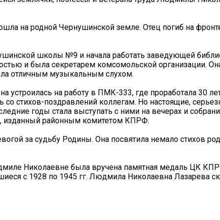
ла на родной Чернушинской земле. Отец погиб на фронт
нушинской школы №9 и начала работать заведующей библи
остью и была секретарем комсомольской организации. Он
дала отличным музыкальным слухом.
 устроилась на работу в ПМК-333, где проработала 30 лет
сь со стихов-поздравлений коллегам. Но настоящие, серьез
едние годы стала выступать с ними на вечерах и собрания
», изданный районным комитетом КПРФ.
огой за судьбу Родины. Она посвятила немало стихов ро
Людмиле Николаевне была вручена памятная медаль ЦК КП
шиеся с 1928 по 1945 гг. Людмила Николаевна Лазарева ск