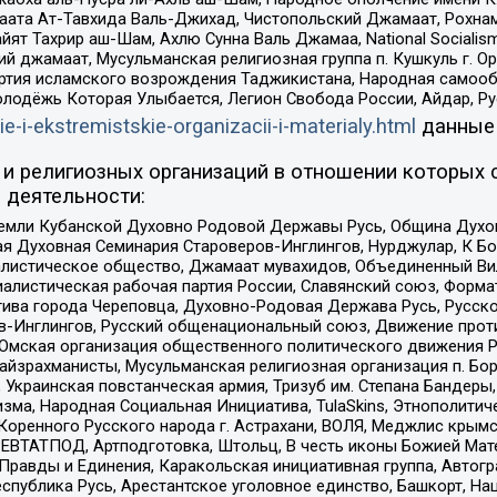
ата Ат-Тавхида Валь-Джихад, Чистопольский Джамаат, Рохнам
ят Тахрир аш-Шам, Ахлю Сунна Валь Джамаа, National Socialism
ий джамаат, Мусульманская религиозная группа п. Кушкуль г. 
ртия исламского возрождения Таджикистана, Народная самооб
олодёжь Которая Улыбается, Легион Свобода России, Айдар, Р
ie-i-ekstremistskie-organizacii-i-materialy.html
данные
и религиозных организаций в отношении которых 
 деятельности:
земли Кубанской Духовно Родовой Державы Русь, Община Духо
 Духовная Семинария Староверов-Инглингов, Нурджулар, К Бо
листическое общество, Джамаат мувахидов, Объединенный Вил
иалистическая рабочая партия России, Славянский союз, Форма
ива города Череповца, Духовно-Родовая Держава Русь, Русск
-Инглингов, Русский общенациональный союз, Движение против
 Омская организация общественного политического движения Р
йзрахманисты, Мусульманская религиозная организация п. Бо
краинская повстанческая армия, Тризуб им. Степана Бандеры, Бр
зма, Народная Социальная Инициатива, TulaSkins, Этнополитич
оренного Русского народа г. Астрахани, ВОЛЯ, Меджлис крымс
РЕВТАТПОД, Артподготовка, Штольц, В честь иконы Божией Мате
равды и Единения, Каракольская инициативная группа, Автогра
спублика Русь, Арестантское уголовное единство, Башкорт, Наци