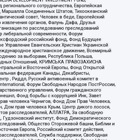
 регионального сотрудничества, Европейская
 Маршалла Соединенных Штатов, Тихоокеанский
нтический совет, Человек в беде, Европейский
 извлечения органов, Фалунь Дафа, Друзья
рганизация по расследованию преследований
тр либеральной современности, Форум
 Оксфордский российский фонд, Фонд Будущее
е Управление Евангельских Христиан Украинской
еждународное христианское движение, Всемирный
людению за выборами, Республика Польша,
народных Отношений, КРИМСЬКА ПРАВОЗАХИСНА
ы Центральной и Восточной Европы, Фонд Открытой
иональная федерация Канады, Декабристы,
тр , Риддл, Русский антивоенный комитет в
nternational, Форум Свободных Народов ПостРоссии,
дарственного управления, Форум гражданского
рнешнл, Фонд борьбы с коррупцией Инк, Завет
прав человека Чернигов, Фонд Дом Прав Человека,
н, Дом прав человека Крым, Центр дикого лосося,
стов расследователей, АЛЛАТРА, За свободную
д, Гудзоновский институт, Фонд Демократического
сследований, Общество Сторожевой башни, Библии и
сточная Европа, Российский комитет действия,
-расследователей, Служба поддержки, Свободная