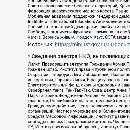
Россия Берлин, Свободная Россия Северный Рейн-В
Союз за возвращение Северных территорий, Крымско
Федерация анархического черного креста, Радио
Мобильная академия поддержки гендерной демократи
Institute of International Education, Антивоенн
Российско-канадский демократический альянс, 
Свободу, Фонд имени Фридриха Науманна за свобо
Karelia, Вернись живым, Фридом Хаус, СОТА меди
Источник:
https://minjust.gov.ru/ru/doc
* Сведения реестра НКО, выполняющих 
Лилит, Правозащитная группа Гражданин.Армия.П
граждан Штаб, Институт права и публичной поли
Открытый Петербург, Лига Избирателей, Правова
информации, Горячая Линия, В защиту прав закл
Благотворительный фонд охраны здоровья и защи
Серебряная тайга, Так-Так-Так, Сова, центр Анн
Парк Гагарина, Фонд имени Андрея Рылькова, Сф
гласности, Российский исследовательский центр 
Гражданское действие, Центр независимых соци
организаций, Частное учреждение в Калининград
Средств Массовой Информации, Институт развити
свободы прессы, Гражданский контроль, Человек
РУ, Институт региональной прессы, Институт Ра