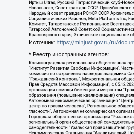
Иртыш Ultras, Русский Патриотический клуб-Нов
Навального, Совет граждан СССР Прикубанского 
Народный совет граждан РСФСР СССР Архангельск
Социалистических Районов, Meta Platforms Inc, 
Комитет, Татарстанское Региональное Всетатар
Татарской Автономной Советской Социалистическ
Красноярского края, Этническое национальное о
Источник:
https://minjust.gov.ru/ru/doc
* Реестр иностранных агентов:
Калининградская региональная общественная организация "Экозащита!-Женсовет", Фонд содействия защите прав и свобод граждан "Общественный вердикт", Фонд "Институт Развития Свободы Информации", Частное учреждение "Информационное агентство МЕМО. РУ", Региональная общественная организация "Общественная комиссия по сохранению наследия академика Сахарова", Фонд поддержки свободы прессы, Санкт-Петербургская общественная правозащитная организация "Гражданский контроль", Межрегиональная общественная организация "Информационно-просветительский центр "Мемориал", Региональный Фонд "Центр Защиты Прав Средств Массовой Информации", с 05.12.2023 Фонд "Центр Защиты Прав Средств массовой информации", Региональная общественная благотворительная организация помощи беженцам и мигрантам "Гражданское содействие", Негосударственное образовательное учреждение дополнительного профессионального образования (повышение квалификации) специалистов "АКАДЕМИЯ ПО ПРАВАМ ЧЕЛОВЕКА", Свердловская региональная общественная организация "Сутяжник", Автономная некоммерческая организация "Центр независимых социологических исследований", Союз общественных объединений "Российский исследовательский центр по правам человека", Региональное общественное учреждение научно-информационный центр "МЕМОРИАЛ", Некоммерческая организация "Фонд защиты гласности", Автономная некоммерческая организация "Институт прав человека", Городская общественная организация "Екатеринбургское общество "МЕМОРИАЛ", Городская общественная организация "Рязанское историко-просветительское и правозащитное общество "Мемориал" (Рязанский Мемориал), Челябинский региональный орган общественной самодеятельности – женское общественное объединение "Женщины Евразии", Челябинский региональный орган общественной самодеятельности "Уральская правозащитная группа", Фонд содействия защите здоровья и социальной справедливости имени Андрея Рылькова, Автономная Некоммерческая Организация "Аналитический Центр Юрия Левады", Автономная некоммерческая организация социальной поддержки населения "Проект Апрель", Региональная общественная организация помощи женщинам и детям, находящимся в кризисной ситуации "Информационно-методический центр "Анна", Фонд содействия развитию массовых коммуникаций и правовому просвещению "Так-так-Так", Фонд содействия устойчивому развитию "Серебряная тайга", Свердловский региональный общественный фонд социальных проектов "Новое время", "Idel.Реалии", Кавказ.Реалии, Крым.Реалии, Телеканал Настоящее Время, Татаро-башкирская служба Радио Свобода (Azatliq Radiosi), Радио Свободная Европа/Радио Свобода (PCE/PC), "Сибирь.Реалии", "Фактограф", Благотворительный фонд помощи осужденным и их семьям, Автономная некоммерческая организация "Институт глобализации и социальных движений", Фонд "В защиту прав заключенных", Частное учреждение "Центр поддержки и содействия развитию средств массовой информации", Пензенский региональный общественный благотворительный фонд "Гражданский союз", "Север.Реалии", Некоммерческая организация Фонд "Правовая инициатива", 