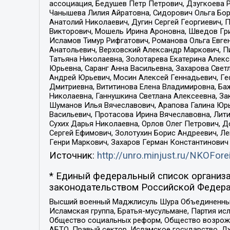
ассоциация, Бедушев Петр Петрович, Дзугкоева 
Чанышева Лилия Айратовна, Сидорович Ольга Бори
Анатолий Николаевич, Дугин Сергей Георгиевич, 
Викторович, Мошель Ирина Ароновна, Шведов Гри
Исламов Тимур Рифгатович, Романова Ольга Евге
Анатольевич, Верховский Александр Маркович, П
Татьяна Николаевна, Золотарева Екатерина Алек
Юрьевна, Саранг Анна Васильевна, Захарова Свет
Андрей Юрьевич, Мосин Алексей Геннадьевич, Ге
Дмитриевна, Вититинова Елена Владимировна, Ба
Николаевна, Ганнушкина Светлана Алексеевна, За
Шуманов Илья Вячеславович, Арапова Галина Юрь
Васильевич, Протасова Ирина Вячеславовна, Лит
Сухих Дарья Николаевна, Орлов Олег Петрович, 
Сергей Ефимович, Золотухин Борис Андреевич, Л
Генри Маркович, Захаров Герман Константинович
Источник:
http://unro.minjust.ru/NKOFore
* Единый федеральный список организа
законодательством Российской Федера
Высший военный Маджлисуль Шура Объединенных с
Исламская группа, Братья-мусульмане, Партия ис
Общество социальных реформ, Общество возрожд
АБТО, Правый сектор, Исламское государство, Д