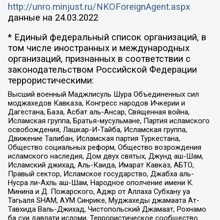
http://unro.minjust.ru/NKOForeignAgent.aspx
данные на
24.03.2022
* Единый федеральный список организаций, в
том числе иностранных и международных
организаций, признанных в соответствии с
законодательством Российской Федерации
террористическими:
Высший военный Маджлисуль Шура Объединенных сил
моджахедов Кавказа, Конгресс народов Ичкерии и
Дагестана, База, Асбат аль-Ансар, Священная война,
Исламская группа, Братья-мусульмане, Партия исламского
освобождения, Лашкар-И-Тайба, Исламская группа,
Движение Талибан, Исламская партия Туркестана,
Общество социальных реформ, Общество возрождения
исламского наследия, Дом двух святых, Джунд аш-Шам,
Исламский джихад, Аль-Каида, Имарат Кавказ, АБТО,
Правый сектор, Исламское государство, Джабха аль-
Нусра ли-Ахль аш-Шам, Народное ополчение имени К.
Минина и Д. Пожарского, Аджр от Аллаха Субхану уа
Тагьаля SHAM, АУМ Синрике, Муджахеды джамаата Ат-
Тавхида Валь-Джихад, Чистопольский Джамаат, Рохнамо
ба суи давлати исломи, Террористическое сообщество