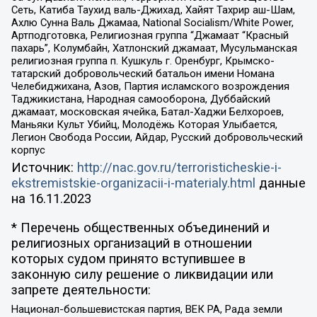
Сеть, Катиба Таухид валь-Джихад, Хайят Тахрир аш-Шам,
Ахлю Сунна Валь Джамаа, National Socialism/White Power,
Артподготовка, Религиозная группа “Джамаат “Красный
пахарь”, Колумбайн, Хатлонский джамаат, Мусульманская
религиозная группа п. Кушкуль г. Оренбург, Крымско-
татарский добровольческий батальон имени Номана
Челебиджихана, Азов, Партия исламского возрождения
Таджикистана, Народная самооборона, Дуббайский
джамаат, московская ячейка, Батал-Хаджи Белхороев,
Маньяки Культ Убийц, Молодёжь Которая Улыбается,
Легион Свобода России, Айдар, Русский добровольческий
корпус
Источник:
http://nac.gov.ru/terroristicheskie-i-
ekstremistskie-organizacii-i-materialy.html
данные
на
16.11.2023
* Перечень общественных объединений и
религиозных организаций в отношении
которых судом принято вступившее в
законную силу решение о ликвидации или
запрете деятельности:
Национал-большевистская партия, ВЕК РА, Рада земли