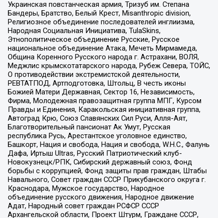
Украинская повстанческая армия, Тризуб им. Степана
Бандеры, Братство, Белый Крест, Misanthropic division,
Религиозное объединение последователей инглиизма,
Народная Социальная Инициатива, TulaSkins,
Этнополитическое объединение Русские, Русское
национальное объединение Атака, Мечеть Мирмамеда,
Община Коренного Русского народа г. Астрахани, ВОЛЯ,
Меджлис крымскотатарского народа, Рубеж Севера, ТОЙС,
О противодействии экстремистской деятельности,
РЕВТАТПОД, Артподготовка, Штольц, В честь иконы
Божией Матери Державная, Сектор 16, Независимость,
Фирма, Молодежная правозащитная группа МПГ, Курсом
Правды и Единения, Каракольская инициативная группа,
Автоград Крю, Союз Славянских Сил Руси, Алля-Аят,
Благотворительный пансионат Ак Умут, Русская
республика Русь, Арестантское уголовное единство,
Башкорт, Нация и свобода, Нация и свобода, W.H.С., Фалунь
Дафа, Иртыш Ultras, Русский Патриотический клуб-
Новокузнецк/РПК, Сибирский державный союз, Фонд
борьбы с коррупцией, Фонд защиты прав граждан, Штабы
Навального, Совет граждан СССР Прикубанского округа г.
Краснодара, Мужское государство, Народное
объединение русского движения, Народное движение
Адат, Народный совет граждан РСФСР СССР
Архангельской области, Проект Штурм, Граждане СССР,