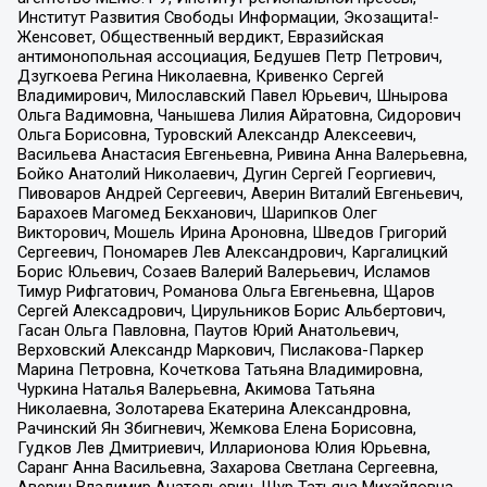
Институт Развития Свободы Информации, Экозащита!-
Женсовет, Общественный вердикт, Евразийская
антимонопольная ассоциация, Бедушев Петр Петрович,
Дзугкоева Регина Николаевна, Кривенко Сергей
Владимирович, Милославский Павел Юрьевич, Шнырова
Ольга Вадимовна, Чанышева Лилия Айратовна, Сидорович
Ольга Борисовна, Туровский Александр Алексеевич,
Васильева Анастасия Евгеньевна, Ривина Анна Валерьевна,
Бойко Анатолий Николаевич, Дугин Сергей Георгиевич,
Пивоваров Андрей Сергеевич, Аверин Виталий Евгеньевич,
Барахоев Магомед Бекханович, Шарипков Олег
Викторович, Мошель Ирина Ароновна, Шведов Григорий
Сергеевич, Пономарев Лев Александрович, Каргалицкий
Борис Юльевич, Созаев Валерий Валерьевич, Исламов
Тимур Рифгатович, Романова Ольга Евгеньевна, Щаров
Сергей Алексадрович, Цирульников Борис Альбертович,
Гасан Ольга Павловна, Паутов Юрий Анатольевич,
Верховский Александр Маркович, Пислакова-Паркер
Марина Петровна, Кочеткова Татьяна Владимировна,
Чуркина Наталья Валерьевна, Акимова Татьяна
Николаевна, Золотарева Екатерина Александровна,
Рачинский Ян Збигневич, Жемкова Елена Борисовна,
Гудков Лев Дмитриевич, Илларионова Юлия Юрьевна,
Саранг Анна Васильевна, Захарова Светлана Сергеевна,