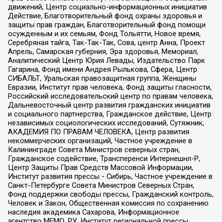
движений, Центр социально-информационных инициатив
Действие, Благотворительный фонд охраны здоровья и
защиты прав граждан, Благотворительный фонд помощи
осужденным и их семьям, Фонд Тольятти, Новое время,
Серебряная тайга, Так-Так-Так, Сова, центр Анна, Проект
Апрель, Самарская губерния, Эра здоровья, Мемориал,
Аналитический Центр Юрия Левады, Издательство Парк
Гагарина, Фонд имени Андрея Рылькова, Сфера, Центр
СИБАЛЬТ, Уральская правозащитная группа, Женщины
Евразии, Институт прав человека, Фонд защиты гласности,
Российский исследовательский центр по правам человека,
Дальневосточный центр развития гражданских инициатив
и социального партнерства, Гражданское действие, Центр
независимых социологических исследований, Сутяжник,
АКАДЕМИЯ ПО ПРАВАМ ЧЕЛОВЕКА, Центр развития
некоммерческих организаций, Частное учреждение в
Калининграде Совета Министров северных стран,
Гражданское содействие, Трансперенси Интернешнл-Р,
Центр Защиты Прав Средств Массовой Информации,
Институт развития прессы - Сибирь, Частное учреждение в
Санкт-Петербурге Совета Министров Северных Стран,
Фонд поддержки свободы прессы, Гражданский контроль,
Человек и Закон, Общественная комиссия по сохранению
наследия академика Сахарова, Информационное
агентство МЕМО. РУ, Институт региональной прессы,