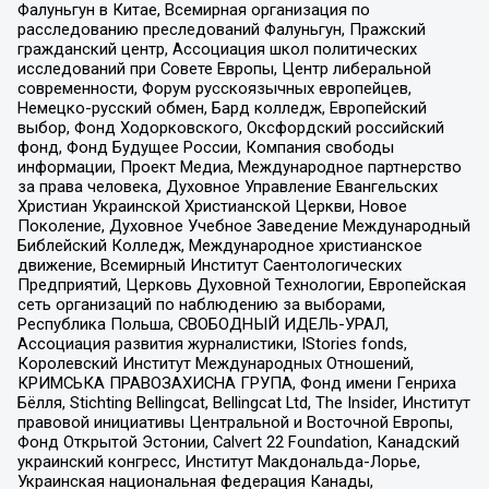
Фалуньгун в Китае, Всемирная организация по
расследованию преследований Фалуньгун, Пражский
гражданский центр, Ассоциация школ политических
исследований при Совете Европы, Центр либеральной
современности, Форум русскоязычных европейцев,
Немецко-русский обмен, Бард колледж, Европейский
выбор, Фонд Ходорковского, Оксфордский российский
фонд, Фонд Будущее России, Компания свободы
информации, Проект Медиа, Международное партнерство
за права человека, Духовное Управление Евангельских
Христиан Украинской Христианской Церкви, Новое
Поколение, Духовное Учебное Заведение Международный
Библейский Колледж, Международное христианское
движение, Всемирный Институт Саентологических
Предприятий, Церковь Духовной Технологии, Европейская
сеть организаций по наблюдению за выборами,
Республика Польша, СВОБОДНЫЙ ИДЕЛЬ-УРАЛ,
Ассоциация развития журналистики, IStories fonds,
Королевский Институт Международных Отношений,
КРИМСЬКА ПРАВОЗАХИСНА ГРУПА, Фонд имени Генриха
Бёлля, Stichting Bellingcat, Bellingcat Ltd, The Insider, Институт
правовой инициативы Центральной и Восточной Европы,
Фонд Открытой Эстонии, Calvert 22 Foundation, Канадский
украинский конгресс, Институт Макдональда-Лорье,
Украинская национальная федерация Канады,