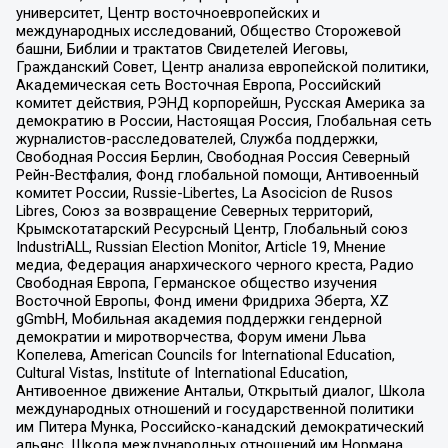
университет, Центр восточноевропейских и
международных исследований, Общество Сторожевой
башни, Библии и трактатов Свидетелей Иеговы,
Гражданский Совет, Центр анализа европейской политики,
Академическая сеть Восточная Европа, Российский
комитет действия, РЭНД корпорейшн, Русская Америка за
демократию в России, Настоящая Россия, Глобальная сеть
журналистов-расследователей, Служба поддержки,
Свободная Россия Берлин, Свободная Россия Северный
Рейн-Вестфалия, Фонд глобальной помощи, Антивоенный
комитет России, Russie-Libertes, La Asocicion de Rusos
Libres, Союз за возвращение Северных территорий,
Крымскотатарский Ресурсный Центр, Глобальный союз
IndustriALL, Russian Election Monitor, Article 19, Мнение
медиа, Федерация анархического черного креста, Радио
Свободная Европа, Германское общество изучения
Восточной Европы, Фонд имени Фридриха Эберта, XZ
gGmbH, Мобильная академия поддержки гендерной
демократии и миротворчества, Форум имени Льва
Копелева, American Councils for International Education,
Cultural Vistas, Institute of International Education,
Антивоенное движение Антальи, Открытый диалог, Школа
международных отношений и государственной политики
им Питера Мунка, Российско-канадский демократический
альянс, Школа международных отношений им Нормана