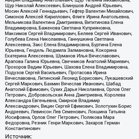
Аверин Владимир Анатольевич, Щур Татьяна Михайловна,
Щур Николай Алексеевич, Блинушов Андрей Юрьевич,
Мосин Алексей Геннадьевич, Гефтер Валентин Михайлович,
Симонов Алексей Кириллович, Флиге Ирина Анатольевна,
Мельникова Валентина Дмитриевна, Вититинова Елена
Владимировна, Баженова Светлана Куприяновна,
Максимов Сергей Владимирович, Беляев Сергей Иванович,
Голубева Елена Николаевна, Ганнушкина Светлана
Алексеевна, Закс Елена Владимировна, Буртина Елена
Юрьевна, Гендель Людмила Залмановна, Кокорина
Екатерина Алексеевна, Шуманов Илья Вячеславович,
Арапова Галина Юрьевна, Свечников Анатолий Мариевич,
Прохоров Вадим Юрьевич, Шахова Елена Владимировна,
Подузов Сергей Васильевич, Протасова Ирина
Вячеславовна, Литинский Леонид Борисович, Лукашевский
Сергей Маркович, Бахмин Вячеслав Иванович, Шабад
Анатолий Ефимович, Сухих Дарья Николаевна, Орлов Олег
Петрович, Добровольская Анна Дмитриевна, Королева
Александра Евгеньевна, Смирнов Владимир
Александрович, Вицин Сергей Ефимович, Золотухин Борис
Андреевич, Левинсон Лев Семенович, Локшина Татьяна
Иосифовна, Орлов Олег Петрович, Полякова Мара
Федоровна, Резник Генри Маркович, Захаров Герман
Константинович
Источник: