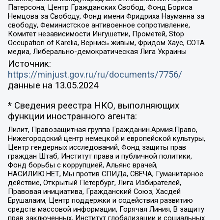
Патерсона, Центр Гражданских Свобод, Фонд Бориса
Немцова за Свободу, Фонд имени Фридриха Науманна за
свободу, Феминистское антивоенное сопротивление,
Комитет независимости Ингушетии, Прометей, Stop
Occupation of Karelia, Вернись живым, Фридом Хаус, СОТА
медиа, Либерально-демократическая Лига Украины
Источник:
https://minjust.gov.ru/ru/documents/7756/
данные на
13.05.2024
* Сведения реестра НКО, выполняющих
функции иностранного агента:
Лилит, Правозащитная группа Гражданин.Армия.Право,
Нижегородский центр немецкой и европейской культуры,
Центр гендерных исследований, Фонд защиты прав
граждан Штаб, Институт права и публичной политики,
Фонд борьбы с коррупцией, Альянс врачей,
НАСИЛИЮ.НЕТ, Мы против СПИДа, СВЕЧА, Гуманитарное
действие, Открытый Петербург, Лига Избирателей,
Правовая инициатива, Гражданский Союз, Хасдей
Ерушалаим, Центр поддержки и содействия развитию
средств массовой информации, Горячая Линия, В защиту
прав заключенных, Институт глобализации и социальных