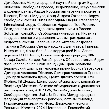
Декабристы, Международный научный центр им Вудро
Вильсона, Свободная пресса, Возрождение, Всеукраинский
духовный центр , Риддл, Русский антивоенный комитет в
Швеции, Проект Медуза, Фонд Андрея Сахарова, Форум
свободной России, Лига Свободных Наций, Transparеncy
International, Форум Свободных Народов ПостРоссии,
Солидарность с гражданским движением в России –
Solidarus, КрымSOS, Свободный университет, Институт
государственного управления, Форум гражданского
общества Россия, Беллона, Союз жителей островов
Тисима и Хабомаи, Съезд народных депутатов, Гринпис
Интернешнл, Фонд борьбы с коррупцией Инк, Завет
церквей TCCN, Агора, Всемирный фонд природы, BDR
Novaja Gazeta-Europe, Алтай проект, Образовательный дом
прав человека Чернигов, Фонд Дом Прав Человека,
Белорусский дом прав человека имени Бориса Звозскова,
Дом прав человека Тбилиси, Дом прав человека Ереван,
Дом прав человека Крым, Центр дикого лосося, TVR
Studios, ТВ Дождь, Центр европейских исследований им
Вилфрида Мартенса, Сетевое объединение журналистов
расследователей, АЛЛАТРА, За свободную Россию,
Свободная Бурятия, Uralic, UnKremlin, Международная
федерация транспортных рабочих, ИстЧам Финланд,
Гудзоновский институт, Фонд Демократического
Развития, Комитет-2024, Центрально-Европейский