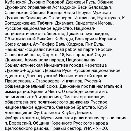
Кубанской Духовно Родовой Державы Русь, Община
Духовного Управления Асгардской Веси Беловодья,
Славянская Община Капища Веды Перуна, Мужская
Духовная Семинария Староверов-Инглингов, Нурджулар, К
Богодержавию, Таблиги Джамаат, Свидетели Иеговы,
Русское национальное единство, Национал-
социалистическое общество, Джамаат мувахидов,
Объединенный Вилайат Кабарды, Балкарии и Карачая,
Союз славян, Ат-Такфир Валь-Хиджра, Пит Буль,
Национал-социалистическая рабочая партия России,
Славянский союз, Формат-18, Благородный Орден
Дьявола, Армия воли народа, Национальная
Социалистическая Инициатива города Череповца,
Духовно-Родовая Держава Русь, Русское национальное
единство, Древнерусской Инглистической церкви
Православных Староверов-Инглингов, Русский
общенациональный союз, Движение против нелегальной
иммиграции, Кровь и Честь, О свободе совести и о
религиозных объединениях, Омская организация
общественного политического движения Русское
национальное единство, Северное Братство, Клуб
Болельщиков Футбольного Клуба Динамо,
Файзрахманисты, Мусульманская религиозная организация
п. Боровский, Община Коренного Русского народа
Щелковского района, Правый сектор, УНА - УНСО,