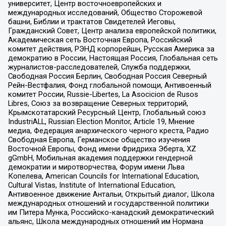
университет, Центр восточноевропейских и
международных исследований, Общество Сторожевой
башни, Библии и трактатов Свидетелей Иеговы,
Гражданский Совет, Центр анализа европейской политики,
Академическая сеть Восточная Европа, Российский
комитет действия, РЭНД корпорейшн, Русская Америка за
демократию в России, Настоящая Россия, Глобальная сеть
журналистов-расследователей, Служба поддержки,
Свободная Россия Берлин, Свободная Россия Северный
Рейн-Вестфалия, Фонд глобальной помощи, Антивоенный
комитет России, Russie-Libertes, La Asocicion de Rusos
Libres, Союз за возвращение Северных территорий,
Крымскотатарский Ресурсный Центр, Глобальный союз
IndustriALL, Russian Election Monitor, Article 19, Мнение
медиа, Федерация анархического черного креста, Радио
Свободная Европа, Германское общество изучения
Восточной Европы, Фонд имени Фридриха Эберта, XZ
gGmbH, Мобильная академия поддержки гендерной
демократии и миротворчества, Форум имени Льва
Копелева, American Councils for International Education,
Cultural Vistas, Institute of International Education,
Антивоенное движение Антальи, Открытый диалог, Школа
международных отношений и государственной политики
им Питера Мунка, Российско-канадский демократический
альянс, Школа международных отношений им Нормана