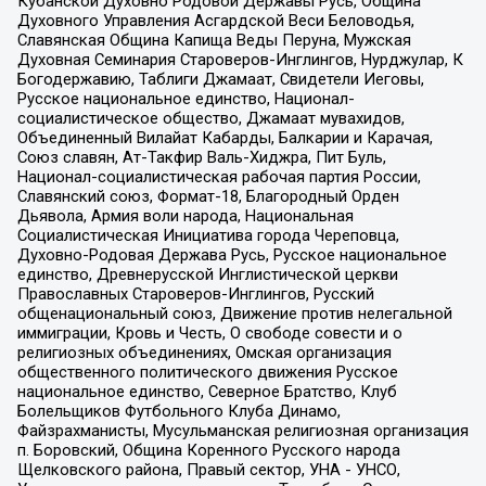
Кубанской Духовно Родовой Державы Русь, Община
Духовного Управления Асгардской Веси Беловодья,
Славянская Община Капища Веды Перуна, Мужская
Духовная Семинария Староверов-Инглингов, Нурджулар, К
Богодержавию, Таблиги Джамаат, Свидетели Иеговы,
Русское национальное единство, Национал-
социалистическое общество, Джамаат мувахидов,
Объединенный Вилайат Кабарды, Балкарии и Карачая,
Союз славян, Ат-Такфир Валь-Хиджра, Пит Буль,
Национал-социалистическая рабочая партия России,
Славянский союз, Формат-18, Благородный Орден
Дьявола, Армия воли народа, Национальная
Социалистическая Инициатива города Череповца,
Духовно-Родовая Держава Русь, Русское национальное
единство, Древнерусской Инглистической церкви
Православных Староверов-Инглингов, Русский
общенациональный союз, Движение против нелегальной
иммиграции, Кровь и Честь, О свободе совести и о
религиозных объединениях, Омская организация
общественного политического движения Русское
национальное единство, Северное Братство, Клуб
Болельщиков Футбольного Клуба Динамо,
Файзрахманисты, Мусульманская религиозная организация
п. Боровский, Община Коренного Русского народа
Щелковского района, Правый сектор, УНА - УНСО,