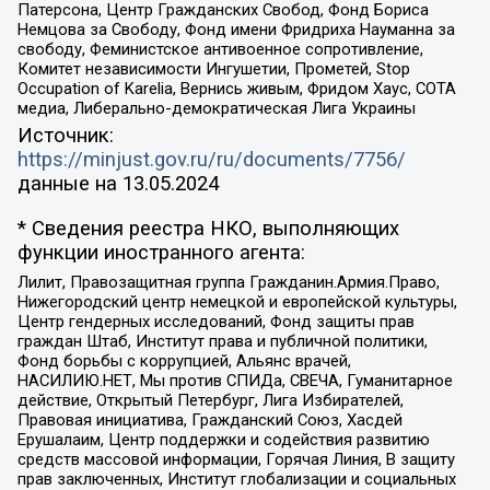
Патерсона, Центр Гражданских Свобод, Фонд Бориса
Немцова за Свободу, Фонд имени Фридриха Науманна за
свободу, Феминистское антивоенное сопротивление,
Комитет независимости Ингушетии, Прометей, Stop
Occupation of Karelia, Вернись живым, Фридом Хаус, СОТА
медиа, Либерально-демократическая Лига Украины
Источник:
https://minjust.gov.ru/ru/documents/7756/
данные на
13.05.2024
* Сведения реестра НКО, выполняющих
функции иностранного агента:
Лилит, Правозащитная группа Гражданин.Армия.Право,
Нижегородский центр немецкой и европейской культуры,
Центр гендерных исследований, Фонд защиты прав
граждан Штаб, Институт права и публичной политики,
Фонд борьбы с коррупцией, Альянс врачей,
НАСИЛИЮ.НЕТ, Мы против СПИДа, СВЕЧА, Гуманитарное
действие, Открытый Петербург, Лига Избирателей,
Правовая инициатива, Гражданский Союз, Хасдей
Ерушалаим, Центр поддержки и содействия развитию
средств массовой информации, Горячая Линия, В защиту
прав заключенных, Институт глобализации и социальных