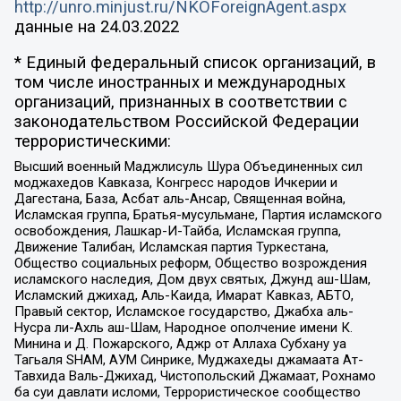
http://unro.minjust.ru/NKOForeignAgent.aspx
данные на
24.03.2022
* Единый федеральный список организаций, в
том числе иностранных и международных
организаций, признанных в соответствии с
законодательством Российской Федерации
террористическими:
Высший военный Маджлисуль Шура Объединенных сил
моджахедов Кавказа, Конгресс народов Ичкерии и
Дагестана, База, Асбат аль-Ансар, Священная война,
Исламская группа, Братья-мусульмане, Партия исламского
освобождения, Лашкар-И-Тайба, Исламская группа,
Движение Талибан, Исламская партия Туркестана,
Общество социальных реформ, Общество возрождения
исламского наследия, Дом двух святых, Джунд аш-Шам,
Исламский джихад, Аль-Каида, Имарат Кавказ, АБТО,
Правый сектор, Исламское государство, Джабха аль-
Нусра ли-Ахль аш-Шам, Народное ополчение имени К.
Минина и Д. Пожарского, Аджр от Аллаха Субхану уа
Тагьаля SHAM, АУМ Синрике, Муджахеды джамаата Ат-
Тавхида Валь-Джихад, Чистопольский Джамаат, Рохнамо
ба суи давлати исломи, Террористическое сообщество