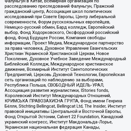
Фалуньгун в Китае, Всемирная организация по
расследованию преследований Фалуньгун, Пражский
гражданский центр, Ассоциация школ политических
исследований при Совете Европы, Центр либеральной
современности, Форум русскоязычных европейцев,
Немецко-русский обмен, Бард колледж, Европейский
выбор, Фонд Ходорковского, Оксфордский российский
фонд, Фонд Будущее России, Компания свободы
информации, Проект Медиа, Международное партнерство
за права человека, Духовное Управление Евангельских
Христиан Украинской Христианской Церкви, Новое
Поколение, Духовное Учебное Заведение Международный
Библейский Колледж, Международное христианское
движение, Всемирный Институт Саентологических
Предприятий, Церковь Духовной Технологии, Европейская
сеть организаций по наблюдению за выборами,
Республика Польша, СВОБОДНЫЙ ИДЕЛЬ-УРАЛ,
Ассоциация развития журналистики, IStories fonds,
Королевский Институт Международных Отношений,
КРИМСЬКА ПРАВОЗАХИСНА ГРУПА, Фонд имени Генриха
Бёлля, Stichting Bellingcat, Bellingcat Ltd, The Insider, Институт
правовой инициативы Центральной и Восточной Европы,
Фонд Открытой Эстонии, Calvert 22 Foundation, Канадский
украинский конгресс, Институт Макдональда-Лорье,
Украинская национальная федерация Канады,