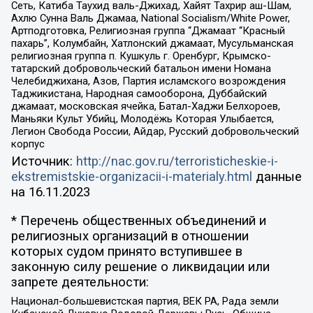
Сеть, Катиба Таухид валь-Джихад, Хайят Тахрир аш-Шам,
Ахлю Сунна Валь Джамаа, National Socialism/White Power,
Артподготовка, Религиозная группа “Джамаат “Красный
пахарь”, Колумбайн, Хатлонский джамаат, Мусульманская
религиозная группа п. Кушкуль г. Оренбург, Крымско-
татарский добровольческий батальон имени Номана
Челебиджихана, Азов, Партия исламского возрождения
Таджикистана, Народная самооборона, Дуббайский
джамаат, московская ячейка, Батал-Хаджи Белхороев,
Маньяки Культ Убийц, Молодёжь Которая Улыбается,
Легион Свобода России, Айдар, Русский добровольческий
корпус
Источник:
http://nac.gov.ru/terroristicheskie-i-
ekstremistskie-organizacii-i-materialy.html
данные
на
16.11.2023
* Перечень общественных объединений и
религиозных организаций в отношении
которых судом принято вступившее в
законную силу решение о ликвидации или
запрете деятельности:
Национал-большевистская партия, ВЕК РА, Рада земли