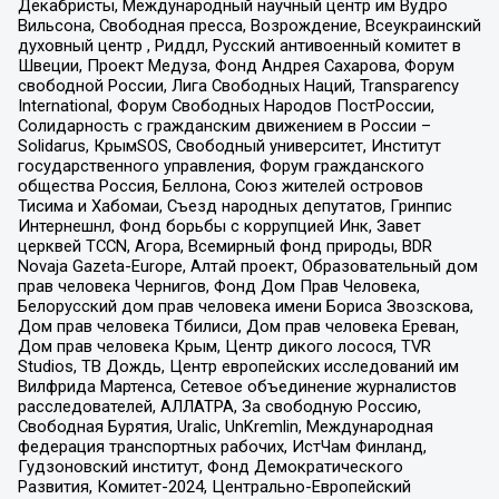
Декабристы, Международный научный центр им Вудро
Вильсона, Свободная пресса, Возрождение, Всеукраинский
духовный центр , Риддл, Русский антивоенный комитет в
Швеции, Проект Медуза, Фонд Андрея Сахарова, Форум
свободной России, Лига Свободных Наций, Transparеncy
International, Форум Свободных Народов ПостРоссии,
Солидарность с гражданским движением в России –
Solidarus, КрымSOS, Свободный университет, Институт
государственного управления, Форум гражданского
общества Россия, Беллона, Союз жителей островов
Тисима и Хабомаи, Съезд народных депутатов, Гринпис
Интернешнл, Фонд борьбы с коррупцией Инк, Завет
церквей TCCN, Агора, Всемирный фонд природы, BDR
Novaja Gazeta-Europe, Алтай проект, Образовательный дом
прав человека Чернигов, Фонд Дом Прав Человека,
Белорусский дом прав человека имени Бориса Звозскова,
Дом прав человека Тбилиси, Дом прав человека Ереван,
Дом прав человека Крым, Центр дикого лосося, TVR
Studios, ТВ Дождь, Центр европейских исследований им
Вилфрида Мартенса, Сетевое объединение журналистов
расследователей, АЛЛАТРА, За свободную Россию,
Свободная Бурятия, Uralic, UnKremlin, Международная
федерация транспортных рабочих, ИстЧам Финланд,
Гудзоновский институт, Фонд Демократического
Развития, Комитет-2024, Центрально-Европейский