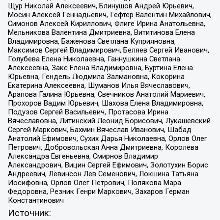
Щур Николай Алексеевич, Блинушов Андрей Юрьевич,
Мосин Алексей Геннадьевич, Гефтер Валентин Михайлович,
Симонов Алексей Кириллович, Флиге Ирина Анатольевна,
Мельникова Валентина Дмитриевна, Вититинова Елена
Владимировна, Баженова Светлана Куприяновна,
Максимов Сергей Владимирович, Беляев Сергей Иванович,
Голубева Елена Николаевна, Ганнушкина Светлана
Алексеевна, Закс Елена Владимировна, Буртина Елена
Юрьевна, Гендель Людмила Залмановна, Кокорина
Екатерина Алексеевна, Шуманов Илья Вячеславович,
Арапова Галина Юрьевна, Свечников Анатолий Мариевич,
Прохоров Вадим Юрьевич, Шахова Елена Владимировна,
Подузов Сергей Васильевич, Протасова Ирина
Вячеславовна, Литинский Леонид Борисович, Лукашевский
Сергей Маркович, Бахмин Вячеслав Иванович, Шабад
Анатолий Ефимович, Сухих Дарья Николаевна, Орлов Олег
Петрович, Добровольская Анна Дмитриевна, Королева
Александра Евгеньевна, Смирнов Владимир
Александрович, Вицин Сергей Ефимович, Золотухин Борис
Андреевич, Левинсон Лев Семенович, Локшина Татьяна
Иосифовна, Орлов Олег Петрович, Полякова Мара
Федоровна, Резник Генри Маркович, Захаров Герман
Константинович
Источник: