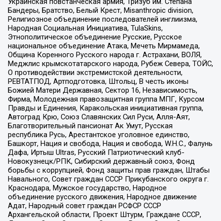
Украинская повстанческая армия, Тризуб им. Степана
Бандеры, Братство, Белый Крест, Misanthropic division,
Религиозное объединение последователей инглиизма,
Народная Социальная Инициатива, TulaSkins,
Этнополитическое объединение Русские, Русское
национальное объединение Атака, Мечеть Мирмамеда,
Община Коренного Русского народа г. Астрахани, ВОЛЯ,
Меджлис крымскотатарского народа, Рубеж Севера, ТОЙС,
О противодействии экстремистской деятельности,
РЕВТАТПОД, Артподготовка, Штольц, В честь иконы
Божией Матери Державная, Сектор 16, Независимость,
Фирма, Молодежная правозащитная группа МПГ, Курсом
Правды и Единения, Каракольская инициативная группа,
Автоград Крю, Союз Славянских Сил Руси, Алля-Аят,
Благотворительный пансионат Ак Умут, Русская
республика Русь, Арестантское уголовное единство,
Башкорт, Нация и свобода, Нация и свобода, W.H.С., Фалунь
Дафа, Иртыш Ultras, Русский Патриотический клуб-
Новокузнецк/РПК, Сибирский державный союз, Фонд
борьбы с коррупцией, Фонд защиты прав граждан, Штабы
Навального, Совет граждан СССР Прикубанского округа г.
Краснодара, Мужское государство, Народное
объединение русского движения, Народное движение
Адат, Народный совет граждан РСФСР СССР
Архангельской области, Проект Штурм, Граждане СССР,