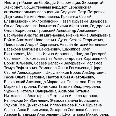
Институт Развития Свободы Информации, Экозащита!-
Женсовет, Общественный вердикт, Евразийская
антимонопольная ассоциация, Бедушев Петр Петрович,
Дзугкоева Регина Николаевна, Кривенко Сергей
Владимирович, Милославский Павел Юрьевич, Шнырова
Ольга Вадимовна, Чанышева Лилия Айратовна, Сидорович
Ольга Борисовна, Туровский Александр Алексеевич,
Васильева Анастасия Евгеньевна, Ривина Анна Валерьевна,
Бойко Анатолий Николаевич, Дугин Сергей Георгиевич,
Пивоваров Андрей Сергеевич, Аверин Виталий Евгеньевич,
Барахоев Магомед Бекханович, Шарипков Олег
Викторович, Мошель Ирина Ароновна, Шведов Григорий
Сергеевич, Пономарев Лев Александрович, Каргалицкий
Борис Юльевич, Созаев Валерий Валерьевич, Исламов
Тимур Рифгатович, Романова Ольга Евгеньевна, Щаров
Сергей Алексадрович, Цирульников Борис Альбертович,
Гасан Ольга Павловна, Паутов Юрий Анатольевич,
Верховский Александр Маркович, Пислакова-Паркер
Марина Петровна, Кочеткова Татьяна Владимировна,
Чуркина Наталья Валерьевна, Акимова Татьяна
Николаевна, Золотарева Екатерина Александровна,
Рачинский Ян Збигневич, Жемкова Елена Борисовна,
Гудков Лев Дмитриевич, Илларионова Юлия Юрьевна,
Саранг Анна Васильевна, Захарова Светлана Сергеевна,
Аверин Владимир Анатольевич, Щур Татьяна Михайловна,