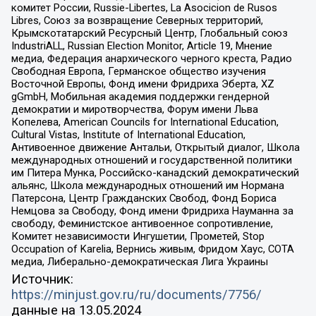
комитет России, Russie-Libertes, La Asocicion de Rusos
Libres, Союз за возвращение Северных территорий,
Крымскотатарский Ресурсный Центр, Глобальный союз
IndustriALL, Russian Election Monitor, Article 19, Мнение
медиа, Федерация анархического черного креста, Радио
Свободная Европа, Германское общество изучения
Восточной Европы, Фонд имени Фридриха Эберта, XZ
gGmbH, Мобильная академия поддержки гендерной
демократии и миротворчества, Форум имени Льва
Копелева, American Councils for International Education,
Cultural Vistas, Institute of International Education,
Антивоенное движение Антальи, Открытый диалог, Школа
международных отношений и государственной политики
им Питера Мунка, Российско-канадский демократический
альянс, Школа международных отношений им Нормана
Патерсона, Центр Гражданских Свобод, Фонд Бориса
Немцова за Свободу, Фонд имени Фридриха Науманна за
свободу, Феминистское антивоенное сопротивление,
Комитет независимости Ингушетии, Прометей, Stop
Occupation of Karelia, Вернись живым, Фридом Хаус, СОТА
медиа, Либерально-демократическая Лига Украины
Источник:
https://minjust.gov.ru/ru/documents/7756/
данные на
13.05.2024