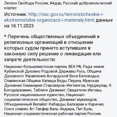
Легион Свобода России, Айдар, Русский добровольческий
корпус
Источник:
http://nac.gov.ru/terroristicheskie-i-
ekstremistskie-organizacii-i-materialy.html
данные
на
16.11.2023
* Перечень общественных объединений и
религиозных организаций в отношении
которых судом принято вступившее в
законную силу решение о ликвидации или
запрете деятельности:
Национал-большевистская партия, ВЕК РА, Рада земли
Кубанской Духовно Родовой Державы Русь, Община
Духовного Управления Асгардской Веси Беловодья,
Славянская Община Капища Веды Перуна, Мужская
Духовная Семинария Староверов-Инглингов, Нурджулар, К
Богодержавию, Таблиги Джамаат, Свидетели Иеговы,
Русское национальное единство, Национал-
социалистическое общество, Джамаат мувахидов,
Объединенный Вилайат Кабарды, Балкарии и Карачая,
Союз славян, Ат-Такфир Валь-Хиджра, Пит Буль,
Национал-социалистическая рабочая партия России,