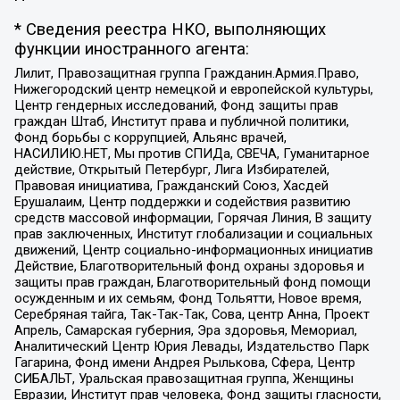
* Сведения реестра НКО, выполняющих
функции иностранного агента:
Лилит, Правозащитная группа Гражданин.Армия.Право,
Нижегородский центр немецкой и европейской культуры,
Центр гендерных исследований, Фонд защиты прав
граждан Штаб, Институт права и публичной политики,
Фонд борьбы с коррупцией, Альянс врачей,
НАСИЛИЮ.НЕТ, Мы против СПИДа, СВЕЧА, Гуманитарное
действие, Открытый Петербург, Лига Избирателей,
Правовая инициатива, Гражданский Союз, Хасдей
Ерушалаим, Центр поддержки и содействия развитию
средств массовой информации, Горячая Линия, В защиту
прав заключенных, Институт глобализации и социальных
движений, Центр социально-информационных инициатив
Действие, Благотворительный фонд охраны здоровья и
защиты прав граждан, Благотворительный фонд помощи
осужденным и их семьям, Фонд Тольятти, Новое время,
Серебряная тайга, Так-Так-Так, Сова, центр Анна, Проект
Апрель, Самарская губерния, Эра здоровья, Мемориал,
Аналитический Центр Юрия Левады, Издательство Парк
Гагарина, Фонд имени Андрея Рылькова, Сфера, Центр
СИБАЛЬТ, Уральская правозащитная группа, Женщины
Евразии, Институт прав человека, Фонд защиты гласности,