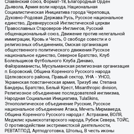
Славянский союз, Формат-18, Благородный Орден
Дьявола, Армия воли народа, Национальная
Социалистическая Инициатива города Череповца,
Духовно-Родовая Держава Русь, Русское национальное
единство, Древнерусской Инглистической церкви
Православных Староверов-Инглингов, Русский
общенациональный союз, Движение против нелегальной
иммиграции, Кровь и Честь, О свободе совести и о
религиозных объединениях, Омская организация
общественного политического движения Русское
национальное единство, Северное Братство, Клуб
Болельщиков Футбольного Клуба Динамо,
Файзрахманисты, Мусульманская религиозная организация
п. Боровский, Община Коренного Русского народа
Щелковского района, Правый сектор, УНА - УНСО,
Украинская повстанческая армия, Тризуб им. Степана
Бандеры, Братство, Белый Крест, Misanthropic division,
Религиозное объединение последователей инглиизма,
Народная Социальная Инициатива, TulaSkins,
Этнополитическое объединение Русские, Русское
национальное объединение Атака, Мечеть Мирмамеда,
Община Коренного Русского народа г. Астрахани, ВОЛЯ,
Меджлис крымскотатарского народа, Рубеж Севера, ТОЙС,
О противодействии экстремистской деятельности,
РЕВТАТПОД, Артподготовка, Штольц, В честь иконы