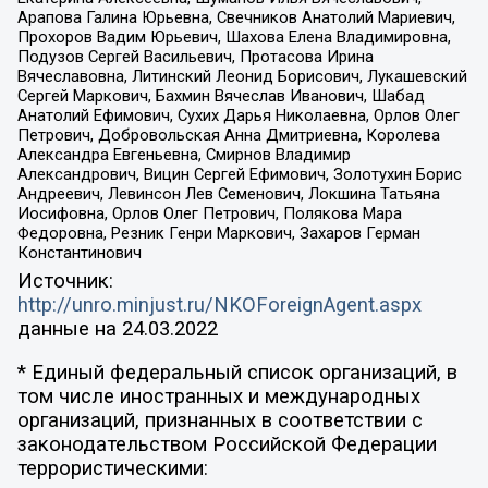
Арапова Галина Юрьевна, Свечников Анатолий Мариевич,
Прохоров Вадим Юрьевич, Шахова Елена Владимировна,
Подузов Сергей Васильевич, Протасова Ирина
Вячеславовна, Литинский Леонид Борисович, Лукашевский
Сергей Маркович, Бахмин Вячеслав Иванович, Шабад
Анатолий Ефимович, Сухих Дарья Николаевна, Орлов Олег
Петрович, Добровольская Анна Дмитриевна, Королева
Александра Евгеньевна, Смирнов Владимир
Александрович, Вицин Сергей Ефимович, Золотухин Борис
Андреевич, Левинсон Лев Семенович, Локшина Татьяна
Иосифовна, Орлов Олег Петрович, Полякова Мара
Федоровна, Резник Генри Маркович, Захаров Герман
Константинович
Источник:
http://unro.minjust.ru/NKOForeignAgent.aspx
данные на
24.03.2022
* Единый федеральный список организаций, в
том числе иностранных и международных
организаций, признанных в соответствии с
законодательством Российской Федерации
террористическими: