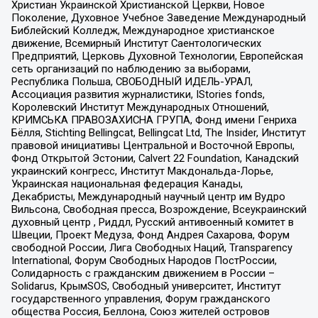
Христиан Украинской Христианской Церкви, Новое
Поколение, Духовное Учебное Заведение Международный
Библейский Колледж, Международное христианское
движение, Всемирный Институт Саентологических
Предприятий, Церковь Духовной Технологии, Европейская
сеть организаций по наблюдению за выборами,
Республика Польша, СВОБОДНЫЙ ИДЕЛЬ-УРАЛ,
Ассоциация развития журналистики, IStories fonds,
Королевский Институт Международных Отношений,
КРИМСЬКА ПРАВОЗАХИСНА ГРУПА, Фонд имени Генриха
Бёлля, Stichting Bellingcat, Bellingcat Ltd, The Insider, Институт
правовой инициативы Центральной и Восточной Европы,
Фонд Открытой Эстонии, Calvert 22 Foundation, Канадский
украинский конгресс, Институт Макдональда-Лорье,
Украинская национальная федерация Канады,
Декабристы, Международный научный центр им Вудро
Вильсона, Свободная пресса, Возрождение, Всеукраинский
духовный центр , Риддл, Русский антивоенный комитет в
Швеции, Проект Медуза, Фонд Андрея Сахарова, Форум
свободной России, Лига Свободных Наций, Transparеncy
International, Форум Свободных Народов ПостРоссии,
Солидарность с гражданским движением в России –
Solidarus, КрымSOS, Свободный университет, Институт
государственного управления, Форум гражданского
общества Россия, Беллона, Союз жителей островов