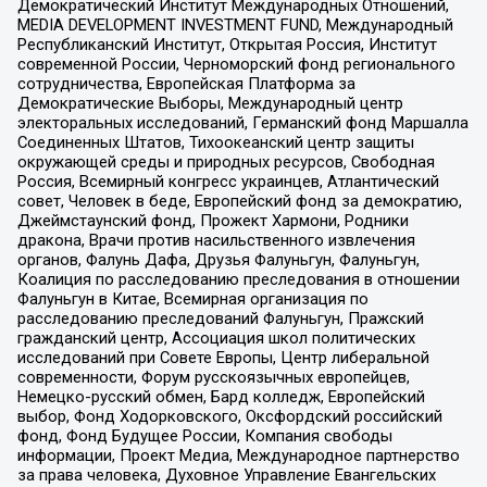
Демократический Институт Международных Отношений,
MEDIA DEVELOPMENT INVESTMENT FUND, Международный
Республиканский Институт, Открытая Россия, Институт
современной России, Черноморский фонд регионального
сотрудничества, Европейская Платформа за
Демократические Выборы, Международный центр
электоральных исследований, Германский фонд Маршалла
Соединенных Штатов, Тихоокеанский центр защиты
окружающей среды и природных ресурсов, Свободная
Россия, Всемирный конгресс украинцев, Атлантический
совет, Человек в беде, Европейский фонд за демократию,
Джеймстаунский фонд, Прожект Хармони, Родники
дракона, Врачи против насильственного извлечения
органов, Фалунь Дафа, Друзья Фалуньгун, Фалуньгун,
Коалиция по расследованию преследования в отношении
Фалуньгун в Китае, Всемирная организация по
расследованию преследований Фалуньгун, Пражский
гражданский центр, Ассоциация школ политических
исследований при Совете Европы, Центр либеральной
современности, Форум русскоязычных европейцев,
Немецко-русский обмен, Бард колледж, Европейский
выбор, Фонд Ходорковского, Оксфордский российский
фонд, Фонд Будущее России, Компания свободы
информации, Проект Медиа, Международное партнерство
за права человека, Духовное Управление Евангельских