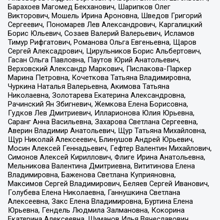
Барахоев Магомед Бекханович, Шарипков Олег
Викторович, Мошель Ирина Ароновна, Шведов Григорий
Сергеевич, Пономарев Лев Александрович, Каргалицкий
Борис Юльевич, Созаев Валерий Валерьевич, Исламов
Тимур Рифгатович, Романова Ольга Евгеньевна, Щаров
Сергей Алексадрович, Цирульников Борис Альбертович,
Гасан Ольга Павловна, Паутов Юрий Анатольевич,
Верховский Александр Маркович, Пислакова-Паркер
Марина Петровна, Кочеткова Татьяна Владимировна,
Чуркина Наталья Валерьевна, Акимова Татьяна
Николаевна, Золотарева Екатерина Александровна,
Рачинский Ян Збигневич, Жемкова Елена Борисовна,
Гудков Лев Дмитриевич, Илларионова Юлия Юрьевна,
Саранг Анна Васильевна, Захарова Светлана Сергеевна,
Аверин Владимир Анатольевич, Щур Татьяна Михайловна,
Щур Николай Алексеевич, Блинушов Андрей Юрьевич,
Мосин Алексей Геннадьевич, Гефтер Валентин Михайлович,
Симонов Алексей Кириллович, Флиге Ирина Анатольевна,
Мельникова Валентина Дмитриевна, Вититинова Елена
Владимировна, Баженова Светлана Куприяновна,
Максимов Сергей Владимирович, Беляев Сергей Иванович,
Голубева Елена Николаевна, Ганнушкина Светлана
Алексеевна, Закс Елена Владимировна, Буртина Елена
Юрьевна, Гендель Людмила Залмановна, Кокорина
Екатерина Алексеевна, Шуманов Илья Вячеславович,