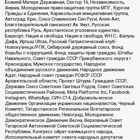
Божией Матери Державная, Сектор 16, Независимость,
Фирма, Молодежная правозащитная группа МПГ, Курсом
Правды и Единения, Каракольская инициативная группа,
Автоград Крю, Союз Славянских Сил Руси, Алля-Аят,
Благотворительный пансионат Ак Умут, Русская
республика Русь, Арестантское уголовное единство,
Башкорт, Нация и свобода, Нация и свобода, W.H.С., Фалунь
Дафа, Иртыш Ultras, Русский Патриотический клуб-
Новокузнецк/РПК, Сибирский державный союз, Фонд
борьбы с коррупцией, Фонд защиты прав граждан, Штабы
Навального, Совет граждан СССР Прикубанского округа г.
Краснодара, Мужское государство, Народное
объединение русского движения, Народное движение
Адат, Народный совет граждан РСФСР СССР
Архангельской области, Проект Штурм, Граждане СССР,
Держава Союз Советских Светлых Родов, Совет Советских
Социалистических Районов, Meta Platforms Inc, Facebook,
Instagram, WhatsApp, СИЧ-С14, Добровольческое
Движение Организации украинских националистов, Черный
Комитет, Татарстанское Региональное Всетатарское
общественное движение, Невоград, Молодежное
Демократическое Движение Весна, Верховный Совет
Татарской Автономной Советской Социалистической
Республики, Конгресс ойрат-калмыцкого народа,
Исполнительный комитет совета народных депутатов