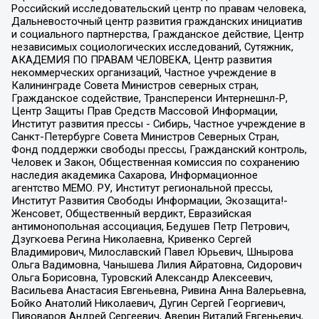
Российский исследовательский центр по правам человека,
Дальневосточный центр развития гражданских инициатив
и социального партнерства, Гражданское действие, Центр
независимых социологических исследований, Сутяжник,
АКАДЕМИЯ ПО ПРАВАМ ЧЕЛОВЕКА, Центр развития
некоммерческих организаций, Частное учреждение в
Калининграде Совета Министров северных стран,
Гражданское содействие, Трансперенси Интернешнл-Р,
Центр Защиты Прав Средств Массовой Информации,
Институт развития прессы - Сибирь, Частное учреждение в
Санкт-Петербурге Совета Министров Северных Стран,
Фонд поддержки свободы прессы, Гражданский контроль,
Человек и Закон, Общественная комиссия по сохранению
наследия академика Сахарова, Информационное
агентство МЕМО. РУ, Институт региональной прессы,
Институт Развития Свободы Информации, Экозащита!-
Женсовет, Общественный вердикт, Евразийская
антимонопольная ассоциация, Бедушев Петр Петрович,
Дзугкоева Регина Николаевна, Кривенко Сергей
Владимирович, Милославский Павел Юрьевич, Шнырова
Ольга Вадимовна, Чанышева Лилия Айратовна, Сидорович
Ольга Борисовна, Туровский Александр Алексеевич,
Васильева Анастасия Евгеньевна, Ривина Анна Валерьевна,
Бойко Анатолий Николаевич, Дугин Сергей Георгиевич,
Пивоваров Андрей Сергеевич, Аверин Виталий Евгеньевич,