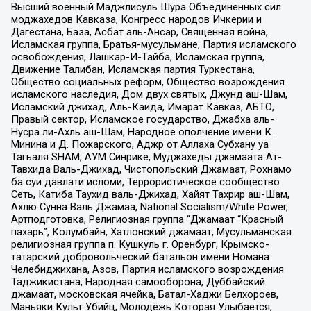
Высший военный Маджлисуль Шура Объединенных сил
моджахедов Кавказа, Конгресс народов Ичкерии и
Дагестана, База, Асбат аль-Ансар, Священная война,
Исламская группа, Братья-мусульмане, Партия исламского
освобождения, Лашкар-И-Тайба, Исламская группа,
Движение Талибан, Исламская партия Туркестана,
Общество социальных реформ, Общество возрождения
исламского наследия, Дом двух святых, Джунд аш-Шам,
Исламский джихад, Аль-Каида, Имарат Кавказ, АБТО,
Правый сектор, Исламское государство, Джабха аль-
Нусра ли-Ахль аш-Шам, Народное ополчение имени К.
Минина и Д. Пожарского, Аджр от Аллаха Субхану уа
Тагьаля SHAM, АУМ Синрике, Муджахеды джамаата Ат-
Тавхида Валь-Джихад, Чистопольский Джамаат, Рохнамо
ба суи давлати исломи, Террористическое сообщество
Сеть, Катиба Таухид валь-Джихад, Хайят Тахрир аш-Шам,
Ахлю Сунна Валь Джамаа, National Socialism/White Power,
Артподготовка, Религиозная группа “Джамаат “Красный
пахарь”, Колумбайн, Хатлонский джамаат, Мусульманская
религиозная группа п. Кушкуль г. Оренбург, Крымско-
татарский добровольческий батальон имени Номана
Челебиджихана, Азов, Партия исламского возрождения
Таджикистана, Народная самооборона, Дуббайский
джамаат, московская ячейка, Батал-Хаджи Белхороев,
Маньяки Культ Убийц, Молодёжь Которая Улыбается,