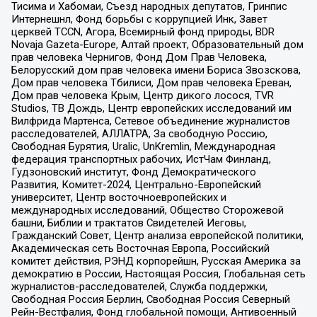
Тисима и Хабомаи, Съезд народных депутатов, Гринпис
Интернешнл, Фонд борьбы с коррупцией Инк, Завет
церквей TCCN, Агора, Всемирный фонд природы, BDR
Novaja Gazeta-Europe, Алтай проект, Образовательный дом
прав человека Чернигов, Фонд Дом Прав Человека,
Белорусский дом прав человека имени Бориса Звозскова,
Дом прав человека Тбилиси, Дом прав человека Ереван,
Дом прав человека Крым, Центр дикого лосося, TVR
Studios, ТВ Дождь, Центр европейских исследований им
Вилфрида Мартенса, Сетевое объединение журналистов
расследователей, АЛЛАТРА, За свободную Россию,
Свободная Бурятия, Uralic, UnKremlin, Международная
федерация транспортных рабочих, ИстЧам Финланд,
Гудзоновский институт, Фонд Демократического
Развития, Комитет-2024, Центрально-Европейский
университет, Центр восточноевропейских и
международных исследований, Общество Сторожевой
башни, Библии и трактатов Свидетелей Иеговы,
Гражданский Совет, Центр анализа европейской политики,
Академическая сеть Восточная Европа, Российский
комитет действия, РЭНД корпорейшн, Русская Америка за
демократию в России, Настоящая Россия, Глобальная сеть
журналистов-расследователей, Служба поддержки,
Свободная Россия Берлин, Свободная Россия Северный
Рейн-Вестфалия, Фонд глобальной помощи, Антивоенный