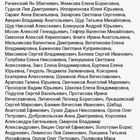
Рачинский Ян Збигневич, Жемкова Елена Борисовна,
Гудков Лев Дмитриевич, Илларионова Юлия Юрьевна,
Саранг Анна Васильевна, Захарова Светлана Сергеевна,
Аверин Владимир Анатольевич, Щур Татьяна Михайловна,
Щур Николай Алексеевич, Блинушов Андрей Юрьевич,
Мосин Алексей Геннадьевич, Гефтер Валентин Михайлович,
Симонов Алексей Кириллович, Флиге Ирина Анатольевна,
Мельникова Валентина Дмитриевна, Вититинова Елена
Владимировна, Баженова Светлана Куприяновна,
Максимов Сергей Владимирович, Беляев Сергей Иванович,
Голубева Елена Николаевна, Ганнушкина Светлана
Алексеевна, Закс Елена Владимировна, Буртина Елена
Юрьевна, Гендель Людмила Залмановна, Кокорина
Екатерина Алексеевна, Шуманов Илья Вячеславович,
Арапова Галина Юрьевна, Свечников Анатолий Мариевич,
Прохоров Вадим Юрьевич, Шахова Елена Владимировна,
Подузов Сергей Васильевич, Протасова Ирина
Вячеславовна, Литинский Леонид Борисович, Лукашевский
Сергей Маркович, Бахмин Вячеслав Иванович, Шабад
Анатолий Ефимович, Сухих Дарья Николаевна, Орлов Олег
Петрович, Добровольская Анна Дмитриевна, Королева
Александра Евгеньевна, Смирнов Владимир
Александрович, Вицин Сергей Ефимович, Золотухин Борис
Андреевич, Левинсон Лев Семенович, Локшина Татьяна
Иосифовна, Орлов Олег Петрович, Полякова Мара