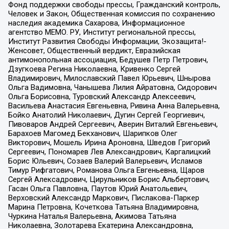
Фонд поддержки свободы прессы, Гражданский контроль,
Человек и Закон, Общественная комиссия по сохранению
наследия академика Сахарова, Информационное
агентство МЕМО. РУ, Институт региональной прессы,
Институт Развития Свободы Информации, Экозащита!-
Женсовет, Общественный вердикт, Евразийская
антимонопольная ассоциация, Бедушев Петр Петрович,
Дзугкоева Регина Николаевна, Кривенко Сергей
Владимирович, Милославский Павел Юрьевич, Шнырова
Ольга Вадимовна, Чанышева Лилия Айратовна, Сидорович
Ольга Борисовна, Туровский Александр Алексеевич,
Васильева Анастасия Евгеньевна, Ривина Анна Валерьевна,
Бойко Анатолий Николаевич, Дугин Сергей Георгиевич,
Пивоваров Андрей Сергеевич, Аверин Виталий Евгеньевич,
Барахоев Магомед Бекханович, Шарипков Олег
Викторович, Мошель Ирина Ароновна, Шведов Григорий
Сергеевич, Пономарев Лев Александрович, Каргалицкий
Борис Юльевич, Созаев Валерий Валерьевич, Исламов
Тимур Рифгатович, Романова Ольга Евгеньевна, Щаров
Сергей Алексадрович, Цирульников Борис Альбертович,
Гасан Ольга Павловна, Паутов Юрий Анатольевич,
Верховский Александр Маркович, Пислакова-Паркер
Марина Петровна, Кочеткова Татьяна Владимировна,
Чуркина Наталья Валерьевна, Акимова Татьяна
Николаевна, Золотарева Екатерина Александровна,