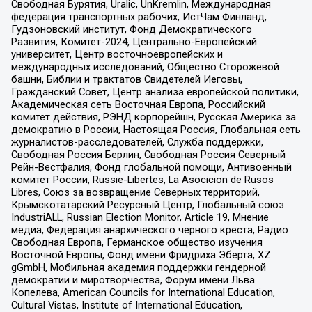
Свободная Бурятия, Uralic, UnKremlin, Международная
федерация транспортных рабочих, ИстЧам Финланд,
Гудзоновский институт, Фонд Демократического
Развития, Комитет-2024, Центрально-Европейский
университет, Центр восточноевропейских и
международных исследований, Общество Сторожевой
башни, Библии и трактатов Свидетелей Иеговы,
Гражданский Совет, Центр анализа европейской политики,
Академическая сеть Восточная Европа, Российский
комитет действия, РЭНД корпорейшн, Русская Америка за
демократию в России, Настоящая Россия, Глобальная сеть
журналистов-расследователей, Служба поддержки,
Свободная Россия Берлин, Свободная Россия Северный
Рейн-Вестфалия, Фонд глобальной помощи, Антивоенный
комитет России, Russie-Libertes, La Asocicion de Rusos
Libres, Союз за возвращение Северных территорий,
Крымскотатарский Ресурсный Центр, Глобальный союз
IndustriALL, Russian Election Monitor, Article 19, Мнение
медиа, Федерация анархического черного креста, Радио
Свободная Европа, Германское общество изучения
Восточной Европы, Фонд имени Фридриха Эберта, XZ
gGmbH, Мобильная академия поддержки гендерной
демократии и миротворчества, Форум имени Льва
Копелева, American Councils for International Education,
Cultural Vistas, Institute of International Education,