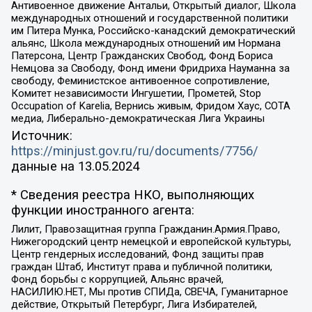
Антивоенное движение Антальи, Открытый диалог, Школа
международных отношений и государственной политики
им Питера Мунка, Российско-канадский демократический
альянс, Школа международных отношений им Нормана
Патерсона, Центр Гражданских Свобод, Фонд Бориса
Немцова за Свободу, Фонд имени Фридриха Науманна за
свободу, Феминистское антивоенное сопротивление,
Комитет независимости Ингушетии, Прометей, Stop
Occupation of Karelia, Вернись живым, Фридом Хаус, СОТА
медиа, Либерально-демократическая Лига Украины
Источник:
https://minjust.gov.ru/ru/documents/7756/
данные на
13.05.2024
* Сведения реестра НКО, выполняющих
функции иностранного агента:
Лилит, Правозащитная группа Гражданин.Армия.Право,
Нижегородский центр немецкой и европейской культуры,
Центр гендерных исследований, Фонд защиты прав
граждан Штаб, Институт права и публичной политики,
Фонд борьбы с коррупцией, Альянс врачей,
НАСИЛИЮ.НЕТ, Мы против СПИДа, СВЕЧА, Гуманитарное
действие, Открытый Петербург, Лига Избирателей,