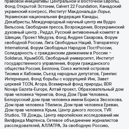
правовой инициативы Центральной и Восточной Европы,
Фонд Открытой Эстонии, Calvert 22 Foundation, Канадский
украинский конгресс, Институт Макдональда-Лорье,
Украинская национальная федерация Канады,
Декабристы, Международный научный центр им Вудро
Вильсона, Свободная пресса, Возрождение, Всеукраинский
духовный центр , Риддл, Русский антивоенный комитет в
Швеции, Проект Медуза, Фонд Андрея Сахарова, Форум
свободной России, Лига Свободных Наций, Transparеncy
International, Форум Свободных Народов ПостРоссии,
Солидарность с гражданским движением в России –
Solidarus, КрымSOS, Свободный университет, Институт
государственного управления, Форум гражданского
общества Россия, Беллона, Союз жителей островов
Тисима и Хабомаи, Съезд народных депутатов, Гринпис
Интернешнл, Фонд борьбы с коррупцией Инк, Завет
церквей TCCN, Агора, Всемирный фонд природы, BDR
Novaja Gazeta-Europe, Алтай проект, Образовательный дом
прав человека Чернигов, Фонд Дом Прав Человека,
Белорусский дом прав человека имени Бориса Звозскова,
Дом прав человека Тбилиси, Дом прав человека Ереван,
Дом прав человека Крым, Центр дикого лосося, TVR
Studios, ТВ Дождь, Центр европейских исследований им
Вилфрида Мартенса, Сетевое объединение журналистов
расследователей, АЛЛАТРА, За свободную Россию,