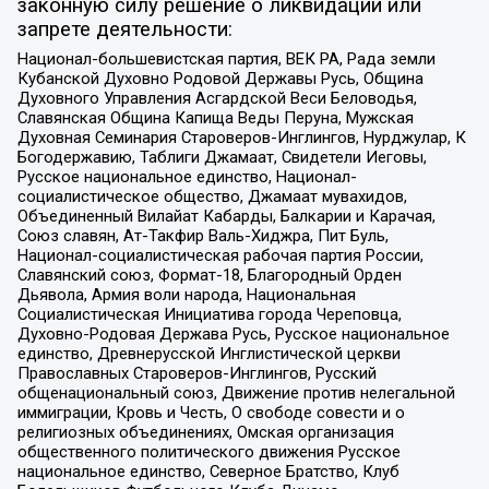
законную силу решение о ликвидации или
запрете деятельности:
Национал-большевистская партия, ВЕК РА, Рада земли
Кубанской Духовно Родовой Державы Русь, Община
Духовного Управления Асгардской Веси Беловодья,
Славянская Община Капища Веды Перуна, Мужская
Духовная Семинария Староверов-Инглингов, Нурджулар, К
Богодержавию, Таблиги Джамаат, Свидетели Иеговы,
Русское национальное единство, Национал-
социалистическое общество, Джамаат мувахидов,
Объединенный Вилайат Кабарды, Балкарии и Карачая,
Союз славян, Ат-Такфир Валь-Хиджра, Пит Буль,
Национал-социалистическая рабочая партия России,
Славянский союз, Формат-18, Благородный Орден
Дьявола, Армия воли народа, Национальная
Социалистическая Инициатива города Череповца,
Духовно-Родовая Держава Русь, Русское национальное
единство, Древнерусской Инглистической церкви
Православных Староверов-Инглингов, Русский
общенациональный союз, Движение против нелегальной
иммиграции, Кровь и Честь, О свободе совести и о
религиозных объединениях, Омская организация
общественного политического движения Русское
национальное единство, Северное Братство, Клуб