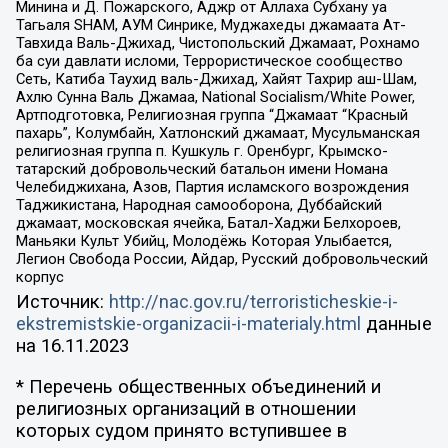
Минина и Д. Пожарского, Аджр от Аллаха Субхану уа
Тагьаля SHAM, АУМ Синрике, Муджахеды джамаата Ат-
Тавхида Валь-Джихад, Чистопольский Джамаат, Рохнамо
ба суи давлати исломи, Террористическое сообщество
Сеть, Катиба Таухид валь-Джихад, Хайят Тахрир аш-Шам,
Ахлю Сунна Валь Джамаа, National Socialism/White Power,
Артподготовка, Религиозная группа “Джамаат “Красный
пахарь”, Колумбайн, Хатлонский джамаат, Мусульманская
религиозная группа п. Кушкуль г. Оренбург, Крымско-
татарский добровольческий батальон имени Номана
Челебиджихана, Азов, Партия исламского возрождения
Таджикистана, Народная самооборона, Дуббайский
джамаат, московская ячейка, Батал-Хаджи Белхороев,
Маньяки Культ Убийц, Молодёжь Которая Улыбается,
Легион Свобода России, Айдар, Русский добровольческий
корпус
Источник:
http://nac.gov.ru/terroristicheskie-i-
ekstremistskie-organizacii-i-materialy.html
данные
на
16.11.2023
* Перечень общественных объединений и
религиозных организаций в отношении
которых судом принято вступившее в