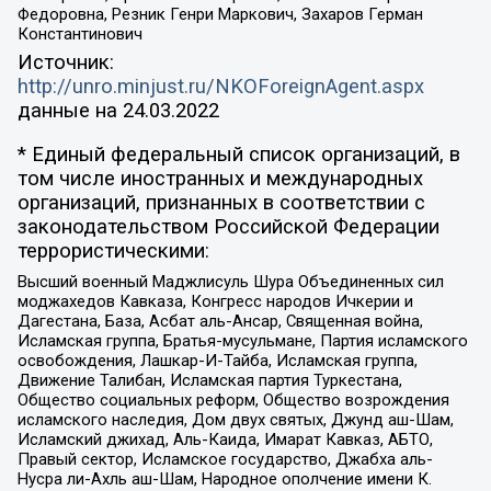
Федоровна, Резник Генри Маркович, Захаров Герман
Константинович
Источник:
http://unro.minjust.ru/NKOForeignAgent.aspx
данные на
24.03.2022
* Единый федеральный список организаций, в
том числе иностранных и международных
организаций, признанных в соответствии с
законодательством Российской Федерации
террористическими:
Высший военный Маджлисуль Шура Объединенных сил
моджахедов Кавказа, Конгресс народов Ичкерии и
Дагестана, База, Асбат аль-Ансар, Священная война,
Исламская группа, Братья-мусульмане, Партия исламского
освобождения, Лашкар-И-Тайба, Исламская группа,
Движение Талибан, Исламская партия Туркестана,
Общество социальных реформ, Общество возрождения
исламского наследия, Дом двух святых, Джунд аш-Шам,
Исламский джихад, Аль-Каида, Имарат Кавказ, АБТО,
Правый сектор, Исламское государство, Джабха аль-
Нусра ли-Ахль аш-Шам, Народное ополчение имени К.