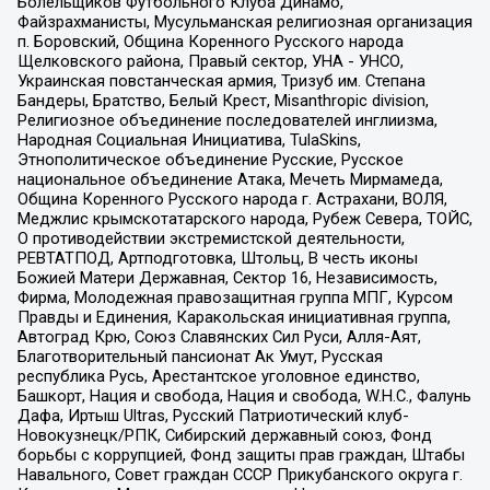
Болельщиков Футбольного Клуба Динамо,
Файзрахманисты, Мусульманская религиозная организация
п. Боровский, Община Коренного Русского народа
Щелковского района, Правый сектор, УНА - УНСО,
Украинская повстанческая армия, Тризуб им. Степана
Бандеры, Братство, Белый Крест, Misanthropic division,
Религиозное объединение последователей инглиизма,
Народная Социальная Инициатива, TulaSkins,
Этнополитическое объединение Русские, Русское
национальное объединение Атака, Мечеть Мирмамеда,
Община Коренного Русского народа г. Астрахани, ВОЛЯ,
Меджлис крымскотатарского народа, Рубеж Севера, ТОЙС,
О противодействии экстремистской деятельности,
РЕВТАТПОД, Артподготовка, Штольц, В честь иконы
Божией Матери Державная, Сектор 16, Независимость,
Фирма, Молодежная правозащитная группа МПГ, Курсом
Правды и Единения, Каракольская инициативная группа,
Автоград Крю, Союз Славянских Сил Руси, Алля-Аят,
Благотворительный пансионат Ак Умут, Русская
республика Русь, Арестантское уголовное единство,
Башкорт, Нация и свобода, Нация и свобода, W.H.С., Фалунь
Дафа, Иртыш Ultras, Русский Патриотический клуб-
Новокузнецк/РПК, Сибирский державный союз, Фонд
борьбы с коррупцией, Фонд защиты прав граждан, Штабы
Навального, Совет граждан СССР Прикубанского округа г.