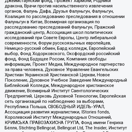
Джеймстаунский фонд, Прожект Хармони, Родники
дракона, Врачи против насильственного извлечения
органов, Фалунь Дафа, Друзья Фалуньгун, Фалуньгун,
Коалиция по расследованию преследования в отношении
Фалуньгун в Китае, Всемирная организация по
расследованию преследований Фалуньгун, Пражский
гражданский центр, Ассоциация школ политических
исследований при Совете Европы, Центр либеральной
современности, Форум русскоязычных европейцев,
Немецко-русский обмен, Бард колледж, Европейский
выбор, Фонд Ходорковского, Оксфордский российский
фонд, Фонд Будущее России, Компания свободы
информации, Проект Медиа, Международное партнерство
за права человека, Духовное Управление Евангельских
Христиан Украинской Христианской Церкви, Новое
Поколение, Духовное Учебное Заведение Международный
Библейский Колледж, Международное христианское
движение, Всемирный Институт Саентологических
Предприятий, Церковь Духовной Технологии, Европейская
сеть организаций по наблюдению за выборами,
Республика Польша, СВОБОДНЫЙ ИДЕЛЬ-УРАЛ,
Ассоциация развития журналистики, IStories fonds,
Королевский Институт Международных Отношений,
КРИМСЬКА ПРАВОЗАХИСНА ГРУПА, Фонд имени Генриха
Бёлля, Stichting Bellingcat, Bellingcat Ltd, The Insider, Институт