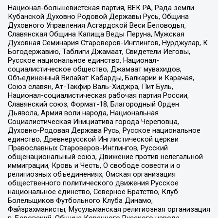
Национал-большевистская партия, ВЕК РА, Рада земли
Кубанской Духовно Родовой Державы Русь, Община
Духовного Управления Асгардской Веси Беловодья,
Славянская Община Капища Веды Перуна, Мужская
Духовная Семинария Староверов-Инглингов, Нурджулар, К
Богодержавию, Таблиги Джамаат, Свидетели Иеговы,
Русское национальное единство, Национал-
социалистическое общество, Джамаат мувахидов,
Объединенный Вилайат Кабарды, Балкарии и Карачая,
Союз славян, Ат-Такфир Валь-Хиджра, Пит Буль,
Национал-социалистическая рабочая партия России,
Славянский союз, Формат-18, Благородный Орден
Дьявола, Армия воли народа, Национальная
Социалистическая Инициатива города Череповца,
Духовно-Родовая Держава Русь, Русское национальное
единство, Древнерусской Инглистической церкви
Православных Староверов-Инглингов, Русский
общенациональный союз, Движение против нелегальной
иммиграции, Кровь и Честь, О свободе совести и о
религиозных объединениях, Омская организация
общественного политического движения Русское
национальное единство, Северное Братство, Клуб
Болельщиков Футбольного Клуба Динамо,
Файзрахманисты, Мусульманская религиозная организация