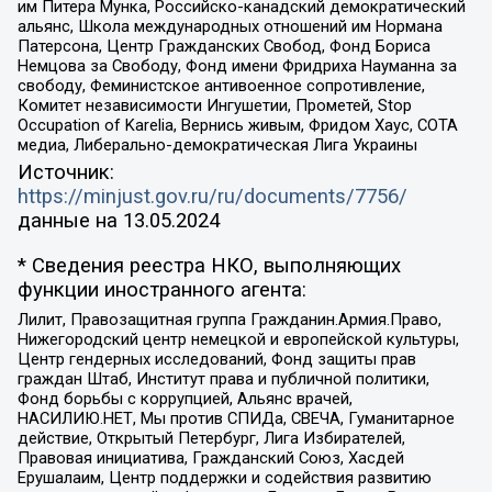
им Питера Мунка, Российско-канадский демократический
альянс, Школа международных отношений им Нормана
Патерсона, Центр Гражданских Свобод, Фонд Бориса
Немцова за Свободу, Фонд имени Фридриха Науманна за
свободу, Феминистское антивоенное сопротивление,
Комитет независимости Ингушетии, Прометей, Stop
Occupation of Karelia, Вернись живым, Фридом Хаус, СОТА
медиа, Либерально-демократическая Лига Украины
Источник:
https://minjust.gov.ru/ru/documents/7756/
данные на
13.05.2024
* Сведения реестра НКО, выполняющих
функции иностранного агента:
Лилит, Правозащитная группа Гражданин.Армия.Право,
Нижегородский центр немецкой и европейской культуры,
Центр гендерных исследований, Фонд защиты прав
граждан Штаб, Институт права и публичной политики,
Фонд борьбы с коррупцией, Альянс врачей,
НАСИЛИЮ.НЕТ, Мы против СПИДа, СВЕЧА, Гуманитарное
действие, Открытый Петербург, Лига Избирателей,
Правовая инициатива, Гражданский Союз, Хасдей
Ерушалаим, Центр поддержки и содействия развитию