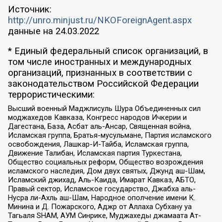
Источник:
http://unro.minjust.ru/NKOForeignAgent.aspx
данные на
24.03.2022
* Единый федеральный список организаций, в
том числе иностранных и международных
организаций, признанных в соответствии с
законодательством Российской Федерации
террористическими:
Высший военный Маджлисуль Шура Объединенных сил
моджахедов Кавказа, Конгресс народов Ичкерии и
Дагестана, База, Асбат аль-Ансар, Священная война,
Исламская группа, Братья-мусульмане, Партия исламского
освобождения, Лашкар-И-Тайба, Исламская группа,
Движение Талибан, Исламская партия Туркестана,
Общество социальных реформ, Общество возрождения
исламского наследия, Дом двух святых, Джунд аш-Шам,
Исламский джихад, Аль-Каида, Имарат Кавказ, АБТО,
Правый сектор, Исламское государство, Джабха аль-
Нусра ли-Ахль аш-Шам, Народное ополчение имени К.
Минина и Д. Пожарского, Аджр от Аллаха Субхану уа
Тагьаля SHAM, АУМ Синрике, Муджахеды джамаата Ат-