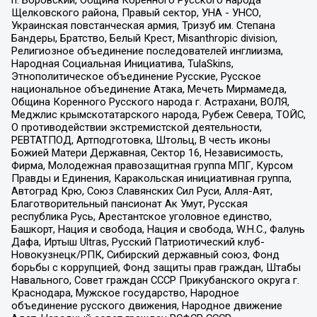
п. Боровский, Община Коренного Русского народа
Щелковского района, Правый сектор, УНА - УНСО,
Украинская повстанческая армия, Тризуб им. Степана
Бандеры, Братство, Белый Крест, Misanthropic division,
Религиозное объединение последователей инглиизма,
Народная Социальная Инициатива, TulaSkins,
Этнополитическое объединение Русские, Русское
национальное объединение Атака, Мечеть Мирмамеда,
Община Коренного Русского народа г. Астрахани, ВОЛЯ,
Меджлис крымскотатарского народа, Рубеж Севера, ТОЙС,
О противодействии экстремистской деятельности,
РЕВТАТПОД, Артподготовка, Штольц, В честь иконы
Божией Матери Державная, Сектор 16, Независимость,
Фирма, Молодежная правозащитная группа МПГ, Курсом
Правды и Единения, Каракольская инициативная группа,
Автоград Крю, Союз Славянских Сил Руси, Алля-Аят,
Благотворительный пансионат Ак Умут, Русская
республика Русь, Арестантское уголовное единство,
Башкорт, Нация и свобода, Нация и свобода, W.H.С., Фалунь
Дафа, Иртыш Ultras, Русский Патриотический клуб-
Новокузнецк/РПК, Сибирский державный союз, Фонд
борьбы с коррупцией, Фонд защиты прав граждан, Штабы
Навального, Совет граждан СССР Прикубанского округа г.
Краснодара, Мужское государство, Народное
объединение русского движения, Народное движение