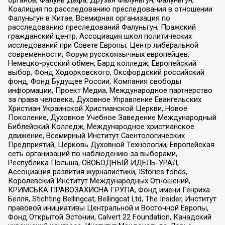
Коалиция по расследованию преследования в отношении
Фалуньгун в Китае, Всемирная организация по
расследованию преследований Фалуньгун, Пражский
гражданский центр, Ассоциация школ политических
исследований при Совете Европы, Центр либеральной
современности, Форум русскоязычных европейцев,
Немецко-русский обмен, Бард колледж, Европейский
выбор, Фонд Ходорковского, Оксфордский российский
фонд, Фонд Будущее России, Компания свободы
информации, Проект Медиа, Международное партнерство
за права человека, Духовное Управление Евангельских
Христиан Украинской Христианской Церкви, Новое
Поколение, Духовное Учебное Заведение Международный
Библейский Колледж, Международное христианское
движение, Всемирный Институт Саентологических
Предприятий, Церковь Духовной Технологии, Европейская
сеть организаций по наблюдению за выборами,
Республика Польша, СВОБОДНЫЙ ИДЕЛЬ-УРАЛ,
Ассоциация развития журналистики, IStories fonds,
Королевский Институт Международных Отношений,
КРИМСЬКА ПРАВОЗАХИСНА ГРУПА, Фонд имени Генриха
Бёлля, Stichting Bellingcat, Bellingcat Ltd, The Insider, Институт
правовой инициативы Центральной и Восточной Европы,
Фонд Открытой Эстонии, Calvert 22 Foundation, Канадский