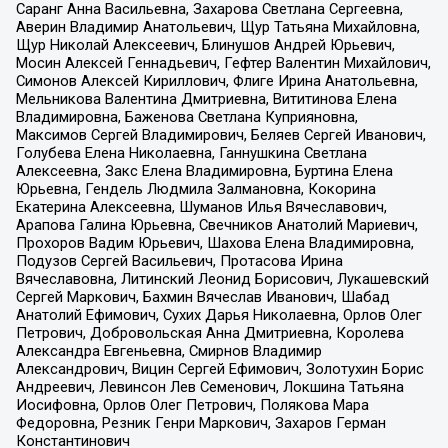
Саранг Анна Васильевна, Захарова Светлана Сергеевна,
Аверин Владимир Анатольевич, Щур Татьяна Михайловна,
Щур Николай Алексеевич, Блинушов Андрей Юрьевич,
Мосин Алексей Геннадьевич, Гефтер Валентин Михайлович,
Симонов Алексей Кириллович, Флиге Ирина Анатольевна,
Мельникова Валентина Дмитриевна, Вититинова Елена
Владимировна, Баженова Светлана Куприяновна,
Максимов Сергей Владимирович, Беляев Сергей Иванович,
Голубева Елена Николаевна, Ганнушкина Светлана
Алексеевна, Закс Елена Владимировна, Буртина Елена
Юрьевна, Гендель Людмила Залмановна, Кокорина
Екатерина Алексеевна, Шуманов Илья Вячеславович,
Арапова Галина Юрьевна, Свечников Анатолий Мариевич,
Прохоров Вадим Юрьевич, Шахова Елена Владимировна,
Подузов Сергей Васильевич, Протасова Ирина
Вячеславовна, Литинский Леонид Борисович, Лукашевский
Сергей Маркович, Бахмин Вячеслав Иванович, Шабад
Анатолий Ефимович, Сухих Дарья Николаевна, Орлов Олег
Петрович, Добровольская Анна Дмитриевна, Королева
Александра Евгеньевна, Смирнов Владимир
Александрович, Вицин Сергей Ефимович, Золотухин Борис
Андреевич, Левинсон Лев Семенович, Локшина Татьяна
Иосифовна, Орлов Олег Петрович, Полякова Мара
Федоровна, Резник Генри Маркович, Захаров Герман
Константинович