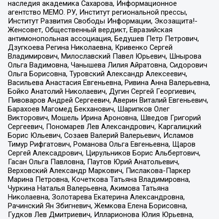
наследия академика Сахарова, Информационное
агентство МЕМО. РУ, Институт региональной прессы,
Институт Развития Свободы Информации, Экозащита!-
Женсовет, Общественный вердикт, Евразийская
антимонопольная ассоциация, Бедушев Петр Петрович,
Дзугкоева Регина Николаевна, Кривенко Сергей
Владимирович, Милославский Павел Юрьевич, Шнырова
Ольга Вадимовна, Чанышева Лилия Айратовна, Сидорович
Ольга Борисовна, Туровский Александр Алексеевич,
Васильева Анастасия Евгеньевна, Ривина Анна Валерьевна,
Бойко Анатолий Николаевич, Дугин Сергей Георгиевич,
Пивоваров Андрей Сергеевич, Аверин Виталий Евгеньевич,
Барахоев Магомед Бекханович, Шарипков Олег
Викторович, Мошель Ирина Ароновна, Шведов Григорий
Сергеевич, Пономарев Лев Александрович, Каргалицкий
Борис Юльевич, Созаев Валерий Валерьевич, Исламов
Тимур Рифгатович, Романова Ольга Евгеньевна, Щаров
Сергей Алексадрович, Цирульников Борис Альбертович,
Гасан Ольга Павловна, Паутов Юрий Анатольевич,
Верховский Александр Маркович, Пислакова-Паркер
Марина Петровна, Кочеткова Татьяна Владимировна,
Чуркина Наталья Валерьевна, Акимова Татьяна
Николаевна, Золотарева Екатерина Александровна,
Рачинский Ян Збигневич, Жемкова Елена Борисовна,
Гудков Лев Дмитриевич, Илларионова Юлия Юрьевна,