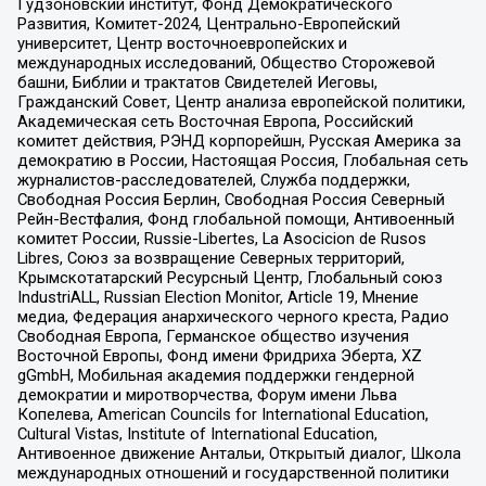
Гудзоновский институт, Фонд Демократического
Развития, Комитет-2024, Центрально-Европейский
университет, Центр восточноевропейских и
международных исследований, Общество Сторожевой
башни, Библии и трактатов Свидетелей Иеговы,
Гражданский Совет, Центр анализа европейской политики,
Академическая сеть Восточная Европа, Российский
комитет действия, РЭНД корпорейшн, Русская Америка за
демократию в России, Настоящая Россия, Глобальная сеть
журналистов-расследователей, Служба поддержки,
Свободная Россия Берлин, Свободная Россия Северный
Рейн-Вестфалия, Фонд глобальной помощи, Антивоенный
комитет России, Russie-Libertes, La Asocicion de Rusos
Libres, Союз за возвращение Северных территорий,
Крымскотатарский Ресурсный Центр, Глобальный союз
IndustriALL, Russian Election Monitor, Article 19, Мнение
медиа, Федерация анархического черного креста, Радио
Свободная Европа, Германское общество изучения
Восточной Европы, Фонд имени Фридриха Эберта, XZ
gGmbH, Мобильная академия поддержки гендерной
демократии и миротворчества, Форум имени Льва
Копелева, American Councils for International Education,
Cultural Vistas, Institute of International Education,
Антивоенное движение Антальи, Открытый диалог, Школа
международных отношений и государственной политики