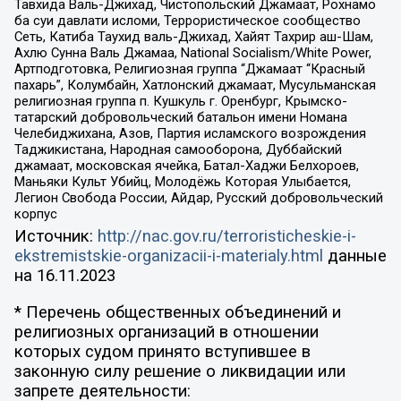
Тавхида Валь-Джихад, Чистопольский Джамаат, Рохнамо
ба суи давлати исломи, Террористическое сообщество
Сеть, Катиба Таухид валь-Джихад, Хайят Тахрир аш-Шам,
Ахлю Сунна Валь Джамаа, National Socialism/White Power,
Артподготовка, Религиозная группа “Джамаат “Красный
пахарь”, Колумбайн, Хатлонский джамаат, Мусульманская
религиозная группа п. Кушкуль г. Оренбург, Крымско-
татарский добровольческий батальон имени Номана
Челебиджихана, Азов, Партия исламского возрождения
Таджикистана, Народная самооборона, Дуббайский
джамаат, московская ячейка, Батал-Хаджи Белхороев,
Маньяки Культ Убийц, Молодёжь Которая Улыбается,
Легион Свобода России, Айдар, Русский добровольческий
корпус
Источник:
http://nac.gov.ru/terroristicheskie-i-
ekstremistskie-organizacii-i-materialy.html
данные
на
16.11.2023
* Перечень общественных объединений и
религиозных организаций в отношении
которых судом принято вступившее в
законную силу решение о ликвидации или
запрете деятельности: