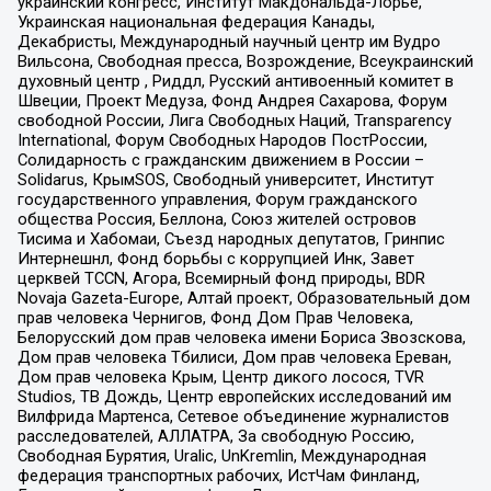
украинский конгресс, Институт Макдональда-Лорье,
Украинская национальная федерация Канады,
Декабристы, Международный научный центр им Вудро
Вильсона, Свободная пресса, Возрождение, Всеукраинский
духовный центр , Риддл, Русский антивоенный комитет в
Швеции, Проект Медуза, Фонд Андрея Сахарова, Форум
свободной России, Лига Свободных Наций, Transparеncy
International, Форум Свободных Народов ПостРоссии,
Солидарность с гражданским движением в России –
Solidarus, КрымSOS, Свободный университет, Институт
государственного управления, Форум гражданского
общества Россия, Беллона, Союз жителей островов
Тисима и Хабомаи, Съезд народных депутатов, Гринпис
Интернешнл, Фонд борьбы с коррупцией Инк, Завет
церквей TCCN, Агора, Всемирный фонд природы, BDR
Novaja Gazeta-Europe, Алтай проект, Образовательный дом
прав человека Чернигов, Фонд Дом Прав Человека,
Белорусский дом прав человека имени Бориса Звозскова,
Дом прав человека Тбилиси, Дом прав человека Ереван,
Дом прав человека Крым, Центр дикого лосося, TVR
Studios, ТВ Дождь, Центр европейских исследований им
Вилфрида Мартенса, Сетевое объединение журналистов
расследователей, АЛЛАТРА, За свободную Россию,
Свободная Бурятия, Uralic, UnKremlin, Международная
федерация транспортных рабочих, ИстЧам Финланд,