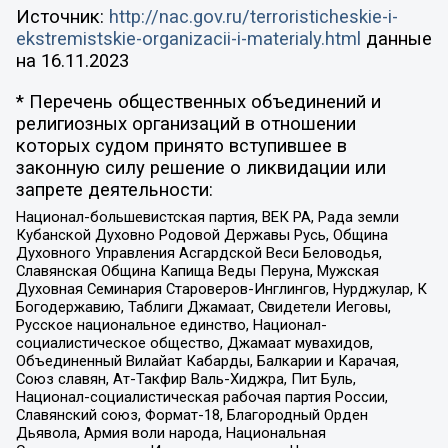
Источник:
http://nac.gov.ru/terroristicheskie-i-
ekstremistskie-organizacii-i-materialy.html
данные
на
16.11.2023
* Перечень общественных объединений и
религиозных организаций в отношении
которых судом принято вступившее в
законную силу решение о ликвидации или
запрете деятельности:
Национал-большевистская партия, ВЕК РА, Рада земли
Кубанской Духовно Родовой Державы Русь, Община
Духовного Управления Асгардской Веси Беловодья,
Славянская Община Капища Веды Перуна, Мужская
Духовная Семинария Староверов-Инглингов, Нурджулар, К
Богодержавию, Таблиги Джамаат, Свидетели Иеговы,
Русское национальное единство, Национал-
социалистическое общество, Джамаат мувахидов,
Объединенный Вилайат Кабарды, Балкарии и Карачая,
Союз славян, Ат-Такфир Валь-Хиджра, Пит Буль,
Национал-социалистическая рабочая партия России,
Славянский союз, Формат-18, Благородный Орден
Дьявола, Армия воли народа, Национальная