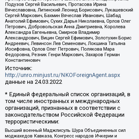
Подузов Сергей Васильевич, Протасова Ирина
Вячеславовна, Литинский Леонид Борисович, Лукашевский
Сергей Маркович, Бахмин Вячеслав Иванович, Шабад
Анатолий Ефимович, Сухих Дарья Николаевна, Орлов Олег
Петрович, Добровольская Анна Дмитриевна, Королева
Александра Евгеньевна, Смирнов Владимир
Александрович, Вицин Сергей Ефимович, Золотухин Борис
Андреевич, Левинсон Лев Семенович, Локшина Татьяна
Иосифовна, Орлов Олег Петрович, Полякова Мара
Федоровна, Резник Генри Маркович, Захаров Герман
Константинович
Источник:
http://unro.minjust.ru/NKOForeignAgent.aspx
данные на
24.03.2022
* Единый федеральный список организаций, в
том числе иностранных и международных
организаций, признанных в соответствии с
законодательством Российской Федерации
террористическими:
Высший военный Маджлисуль Шура Объединенных сил
моджахедов Кавказа, Конгресс народов Ичкерии и