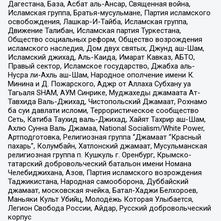
Дагестана, База, Асбат аль-Ансар, Священная война,
Исламская группа, Братья-мусульмане, Партия исламского
освобождения, Лашкар-И-Тайба, Исламская группа,
Движение Талибан, Исламская партия Туркестана,
Общество социальных реформ, Общество возрождения
исламского наследия, Дом двух святых, Джунд аш-Шам,
Исламский джихад, Аль-Каида, Имарат Кавказ, АБТО,
Правый сектор, Исламское государство, Джабха аль-
Нусра ли-Ахль аш-Шам, Народное ополчение имени К.
Минина и Д. Пожарского, Аджр от Аллаха Субхану уа
Тагьаля SHAM, АУМ Синрике, Муджахеды джамаата Ат-
Тавхида Валь-Джихад, Чистопольский Джамаат, Рохнамо
ба суи давлати исломи, Террористическое сообщество
Сеть, Катиба Таухид валь-Джихад, Хайят Тахрир аш-Шам,
Ахлю Сунна Валь Джамаа, National Socialism/White Power,
Артподготовка, Религиозная группа “Джамаат “Красный
пахарь”, Колумбайн, Хатлонский джамаат, Мусульманская
религиозная группа п. Кушкуль г. Оренбург, Крымско-
татарский добровольческий батальон имени Номана
Челебиджихана, Азов, Партия исламского возрождения
Таджикистана, Народная самооборона, Дуббайский
джамаат, московская ячейка, Батал-Хаджи Белхороев,
Маньяки Культ Убийц, Молодёжь Которая Улыбается,
Легион Свобода России, Айдар, Русский добровольческий
корпус