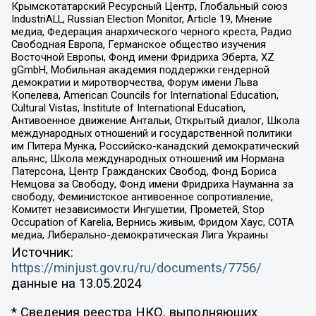
Крымскотатарский Ресурсный Центр, Глобальный союз
IndustriALL, Russian Election Monitor, Article 19, Мнение
медиа, Федерация анархического черного креста, Радио
Свободная Европа, Германское общество изучения
Восточной Европы, Фонд имени Фридриха Эберта, XZ
gGmbH, Мобильная академия поддержки гендерной
демократии и миротворчества, Форум имени Льва
Копелева, American Councils for International Education,
Cultural Vistas, Institute of International Education,
Антивоенное движение Антальи, Открытый диалог, Школа
международных отношений и государственной политики
им Питера Мунка, Российско-канадский демократический
альянс, Школа международных отношений им Нормана
Патерсона, Центр Гражданских Свобод, Фонд Бориса
Немцова за Свободу, Фонд имени Фридриха Науманна за
свободу, Феминистское антивоенное сопротивление,
Комитет независимости Ингушетии, Прометей, Stop
Occupation of Karelia, Вернись живым, Фридом Хаус, СОТА
медиа, Либерально-демократическая Лига Украины
Источник:
https://minjust.gov.ru/ru/documents/7756/
данные на
13.05.2024
* Сведения реестра НКО, выполняющих