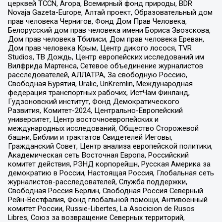
церквей TCCN, Агора, Всемирный фонд природы, BDR
Novaja Gazeta-Europe, Алтай проект, Образовательный дом
прав человека Чернигов, Фонд Дом Прав Человека,
Белорусский дом прав человека имени Бориса Звозскова,
Дом прав человека Тбилиси, Дом прав человека Ереван,
Дом прав человека Крым, Центр дикого лосося, TVR
Studios, ТВ Дождь, Центр европейских исследований им
Вилфрида Мартенса, Сетевое объединение журналистов
расследователей, АЛЛАТРА, За свободную Россию,
Свободная Бурятия, Uralic, UnKremlin, Международная
федерация транспортных рабочих, ИстЧам Финланд,
Гудзоновский институт, Фонд Демократического
Развития, Комитет-2024, Центрально-Европейский
университет, Центр восточноевропейских и
международных исследований, Общество Сторожевой
башни, Библии и трактатов Свидетелей Иеговы,
Гражданский Совет, Центр анализа европейской политики,
Академическая сеть Восточная Европа, Российский
комитет действия, РЭНД корпорейшн, Русская Америка за
демократию в России, Настоящая Россия, Глобальная сеть
журналистов-расследователей, Служба поддержки,
Свободная Россия Берлин, Свободная Россия Северный
Рейн-Вестфалия, Фонд глобальной помощи, Антивоенный
комитет России, Russie-Libertes, La Asocicion de Rusos
Libres, Союз за возвращение Северных территорий,