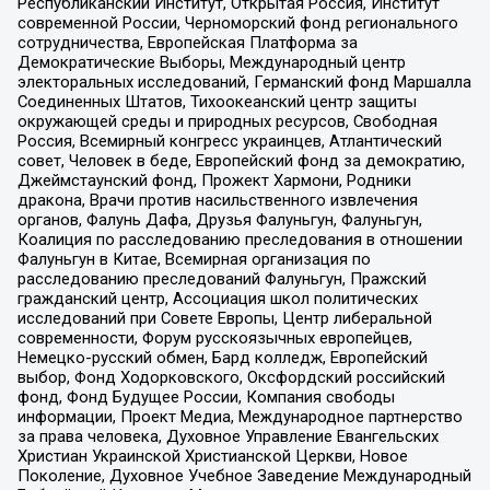
Республиканский Институт, Открытая Россия, Институт
современной России, Черноморский фонд регионального
сотрудничества, Европейская Платформа за
Демократические Выборы, Международный центр
электоральных исследований, Германский фонд Маршалла
Соединенных Штатов, Тихоокеанский центр защиты
окружающей среды и природных ресурсов, Свободная
Россия, Всемирный конгресс украинцев, Атлантический
совет, Человек в беде, Европейский фонд за демократию,
Джеймстаунский фонд, Прожект Хармони, Родники
дракона, Врачи против насильственного извлечения
органов, Фалунь Дафа, Друзья Фалуньгун, Фалуньгун,
Коалиция по расследованию преследования в отношении
Фалуньгун в Китае, Всемирная организация по
расследованию преследований Фалуньгун, Пражский
гражданский центр, Ассоциация школ политических
исследований при Совете Европы, Центр либеральной
современности, Форум русскоязычных европейцев,
Немецко-русский обмен, Бард колледж, Европейский
выбор, Фонд Ходорковского, Оксфордский российский
фонд, Фонд Будущее России, Компания свободы
информации, Проект Медиа, Международное партнерство
за права человека, Духовное Управление Евангельских
Христиан Украинской Христианской Церкви, Новое
Поколение, Духовное Учебное Заведение Международный