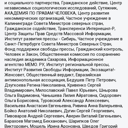
и социального партнерства, Гражданское действие, Центр
независимых социологических исследований, Сутяжник,
АКАДЕМИЯ ПО ПРАВАМ ЧЕЛОВЕКА, Центр развития
некоммерческих организаций, Частное учреждение в
Калининграде Совета Министров северных стран,
Гражданское содействие, Трансперенси Интернешнл-Р,
Центр Защиты Прав Средств Массовой Информации,
Институт развития прессы - Сибирь, Частное учреждение в
Санкт-Петербурге Совета Министров Северных Стран,
Фонд поддержки свободы прессы, Гражданский контроль,
Человек и Закон, Общественная комиссия по сохранению
наследия академика Сахарова, Информационное
агентство МЕМО. РУ, Институт региональной прессы,
Институт Развития Свободы Информации, Экозащита!-
Женсовет, Общественный вердикт, Евразийская
антимонопольная ассоциация, Бедушев Петр Петрович,
Дзугкоева Регина Николаевна, Кривенко Сергей
Владимирович, Милославский Павел Юрьевич, Шнырова
Ольга Вадимовна, Чанышева Лилия Айратовна, Сидорович
Ольга Борисовна, Туровский Александр Алексеевич,
Васильева Анастасия Евгеньевна, Ривина Анна Валерьевна,
Бойко Анатолий Николаевич, Дугин Сергей Георгиевич,
Пивоваров Андрей Сергеевич, Аверин Виталий Евгеньевич,
Барахоев Магомед Бекханович, Шарипков Олег
Викторович, Мошель Ирина Ароновна, Шведов Григорий