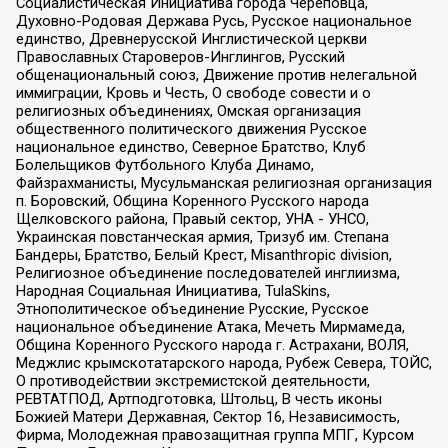
Социалистическая Инициатива города Череповца,
Духовно-Родовая Держава Русь, Русское национальное
единство, Древнерусской Инглистической церкви
Православных Староверов-Инглингов, Русский
общенациональный союз, Движение против нелегальной
иммиграции, Кровь и Честь, О свободе совести и о
религиозных объединениях, Омская организация
общественного политического движения Русское
национальное единство, Северное Братство, Клуб
Болельщиков Футбольного Клуба Динамо,
Файзрахманисты, Мусульманская религиозная организация
п. Боровский, Община Коренного Русского народа
Щелковского района, Правый сектор, УНА - УНСО,
Украинская повстанческая армия, Тризуб им. Степана
Бандеры, Братство, Белый Крест, Misanthropic division,
Религиозное объединение последователей инглиизма,
Народная Социальная Инициатива, TulaSkins,
Этнополитическое объединение Русские, Русское
национальное объединение Атака, Мечеть Мирмамеда,
Община Коренного Русского народа г. Астрахани, ВОЛЯ,
Меджлис крымскотатарского народа, Рубеж Севера, ТОЙС,
О противодействии экстремистской деятельности,
РЕВТАТПОД, Артподготовка, Штольц, В честь иконы
Божией Матери Державная, Сектор 16, Независимость,
Фирма, Молодежная правозащитная группа МПГ, Курсом