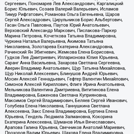
Сергеевич, Пономарев Лев Александрович, Каргалицкий
Борис Юльевич, Созаев Валерий Валерьевич, Исламов
Тимур Рифгатович, Романова Ольга Евгеньевна, Щаров
Сергей Алексадрович, Цирульников Борис Альбертович,
Гасан Ольга Павловна, Паутов Юрий Анатольевич,
Верховский Александр Маркович, Пислакова-Паркер
Марина Петровна, Кочеткова Татьяна Владимировна,
Чуркина Наталья Валерьевна, Акимова Татьяна
Николаевна, Золотарева Екатерина Александровна,
Рачинский Ян Збигневич, Жемкова Елена Борисовна,
Гудков Лев Дмитриевич, Илларионова Юлия Юрьевна,
Саранг Анна Васильевна, Захарова Светлана Сергеевна,
Аверин Владимир Анатольевич, Щур Татьяна Михайловна,
Щур Николай Алексеевич, Блинушов Андрей Юрьевич,
Мосин Алексей Геннадьевич, Гефтер Валентин Михайлович,
Симонов Алексей Кириллович, Флиге Ирина Анатольевна,
Мельникова Валентина Дмитриевна, Вититинова Елена
Владимировна, Баженова Светлана Куприяновна,
Максимов Сергей Владимирович, Беляев Сергей Иванович,
Голубева Елена Николаевна, Ганнушкина Светлана
Алексеевна, Закс Елена Владимировна, Буртина Елена
Юрьевна, Гендель Людмила Залмановна, Кокорина
Екатерина Алексеевна, Шуманов Илья Вячеславович,
Арапова Галина Юрьевна, Свечников Анатолий Мариевич,
Прохоров Вадим Юрьевич, Шахова Елена Владимировна,