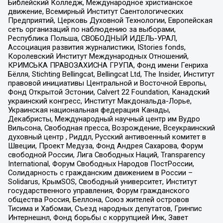
Библейский Колледж, Международное христианское
движение, Всемирный Институт Саентологических
Предприятий, Церковь Духовной Технологии, Европейская
сеть организаций по наблюдению за выборами,
Республика Польша, СВОБОДНЫЙ ИДЕЛЬ-УРАЛ,
Ассоциация развития журналистики, IStories fonds,
Королевский Институт Международных Отношений,
КРИМСЬКА ПРАВОЗАХИСНА ГРУПА, Фонд имени Генриха
Бёлля, Stichting Bellingcat, Bellingcat Ltd, The Insider, Институт
правовой инициативы Центральной и Восточной Европы,
Фонд Открытой Эстонии, Calvert 22 Foundation, Канадский
украинский конгресс, Институт Макдональда-Лорье,
Украинская национальная федерация Канады,
Декабристы, Международный научный центр им Вудро
Вильсона, Свободная пресса, Возрождение, Всеукраинский
духовный центр , Риддл, Русский антивоенный комитет в
Швеции, Проект Медуза, Фонд Андрея Сахарова, Форум
свободной России, Лига Свободных Наций, Transparеncy
International, Форум Свободных Народов ПостРоссии,
Солидарность с гражданским движением в России –
Solidarus, КрымSOS, Свободный университет, Институт
государственного управления, Форум гражданского
общества Россия, Беллона, Союз жителей островов
Тисима и Хабомаи, Съезд народных депутатов, Гринпис
Интернешнл, Фонд борьбы с коррупцией Инк, Завет