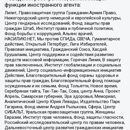
функции иностранного агента:
Лилит, Правозащитная группа Гражданин.Армия.Право,
Нижегородский центр немецкой и европейской культуры,
Центр гендерных исследований, Фонд защиты прав
граждан Штаб, Институт права и публичной политики,
Фонд борьбы с коррупцией, Альянс врачей,
НАСИЛИЮ.НЕТ, Мы против СПИДа, СВЕЧА, Гуманитарное
действие, Открытый Петербург, Лига Избирателей,
Правовая инициатива, Гражданский Союз, Хасдей
Ерушалаим, Центр поддержки и содействия развитию
средств массовой информации, Горячая Линия, В защиту
прав заключенных, Институт глобализации и социальных
движений, Центр социально-информационных инициатив
Действие, Благотворительный фонд охраны здоровья и
защиты прав граждан, Благотворительный фонд помощи
осужденным и их семьям, Фонд Тольятти, Новое время,
Серебряная тайга, Так-Так-Так, Сова, центр Анна, Проект
Апрель, Самарская губерния, Эра здоровья, Мемориал,
Аналитический Центр Юрия Левады, Издательство Парк
Гагарина, Фонд имени Андрея Рылькова, Сфера, Центр
СИБАЛЬТ, Уральская правозащитная группа, Женщины
Евразии, Институт прав человека, Фонд защиты гласности,
Российский исследовательский центр по правам человека,
Дальневосточный центр развития гражданских инициатив