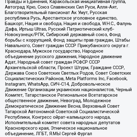
Правды и Единения, Каракольская инициативная группа,
Автоград Крю, Союз Славянских Сил Руси, Алля-Аят,
Благотворительный пансионат Ак Умут, Русская
республика Русь, Арестантское уголовное единство,
Башкорт, Нация и свобода, Нация и свобода, W.H.С., Фалунь
Дафа, Иртыш Ultras, Русский Патриотический клуб-
Новокузнецк/РПК, Сибирский державный союз, Фонд
борьбы с коррупцией, Фонд защиты прав граждан, Штабы
Навального, Совет граждан СССР Прикубанского округа г.
Краснодара, Мужское государство, Народное
объединение русского движения, Народное движение
Адат, Народный совет граждан РСФСР СССР
Архангельской области, Проект Штурм, Граждане СССР,
Держава Союз Советских Светлых Родов, Совет Советских
Социалистических Районов, Meta Platforms Inc, Facebook,
Instagram, WhatsApp, СИЧ-С14, Добровольческое
Движение Организации украинских националистов, Черный
Комитет, Татарстанское Региональное Всетатарское
общественное движение, Невоград, Молодежное
Демократическое Движение Весна, Верховный Совет
Татарской Автономной Советской Социалистической
Республики, Конгресс ойрат-калмыцкого народа,
Исполнительный комитет совета народных депутатов
Красноярского края, Этническое национальное
объединение, ЛГБТ, Я.МЫ Сергей Фургал