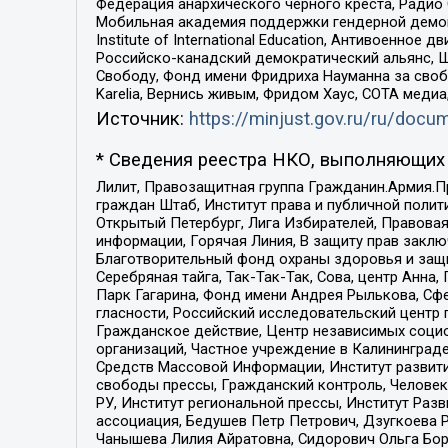
Федерация анархического черного креста, Радио
Мобильная академия поддержки гендерной демократи
Institute of International Education, Антивоенн
Российско-канадский демократический альянс, 
Свободу, Фонд имени Фридриха Науманна за свобо
Karelia, Вернись живым, Фридом Хаус, СОТА меди
Источник:
https://minjust.gov.ru/ru/doc
* Сведения реестра НКО, выполняющих 
Лилит, Правозащитная группа Гражданин.Армия.П
граждан Штаб, Институт права и публичной поли
Открытый Петербург, Лига Избирателей, Правова
информации, Горячая Линия, В защиту прав закл
Благотворительный фонд охраны здоровья и защи
Серебряная тайга, Так-Так-Так, Сова, центр Анн
Парк Гагарина, Фонд имени Андрея Рылькова, Сф
гласности, Российский исследовательский центр 
Гражданское действие, Центр независимых соци
организаций, Частное учреждение в Калининград
Средств Массовой Информации, Институт развити
свободы прессы, Гражданский контроль, Человек
РУ, Институт региональной прессы, Институт Ра
ассоциация, Бедушев Петр Петрович, Дзугкоева 
Чанышева Лилия Айратовна, Сидорович Ольга Бори