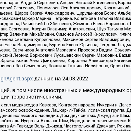
Пивоваров Андрей Сергеевич, Аверин Виталий Евгеньевич, Бара
горий Сергеевич, Пономарев Лев Александрович, Каргалицкий 
ньевна, Щаров Сергей Алексадрович, Цирульников Борис Альбер
ислакова-Паркер Марина Петровна, Кочеткова Татьяна Владими
сандровна, Рачинский Ян Збигневич, Жемкова Елена Борисовна,
лана Сергеевна, Аверин Владимир Анатольевич, Щур Татьяна М
фтер Валентин Михайлович, Симонов Алексей Кириллович, Флиг
женова Светлана Куприяновна, Максимов Сергей Владимирович, 
кс Елена Владимировна, Буртина Елена Юрьевна, Гендель Людм
евна, Свечников Анатолий Мариевич, Прохоров Вадим Юрьевич
инский Леонид Борисович, Лукашевский Сергей Маркович, Бахм
Добровольская Анна Дмитриевна, Королева Александра Евгенье
евинсон Лев Семенович, Локшина Татьяна Иосифовна, Орлов Ол
ignAgent.aspx
данные на
24.03.2022
ций, в том числе иностранных и международных ор
ции террористическими:
ил моджахедов Кавказа, Конгресс народов Ичкерии и Дагеста
ламского освобождения, Лашкар-И-Тайба, Исламская группа, Дв
ения исламского наследия, Дом двух святых, Джунд аш-Шам, 
жабха аль-Нусра ли-Ахль аш-Шам, Народное ополчение имени К.
ата Ат-Тавхида Валь-Джихад, Чистопольский Джамаат, Рохнам