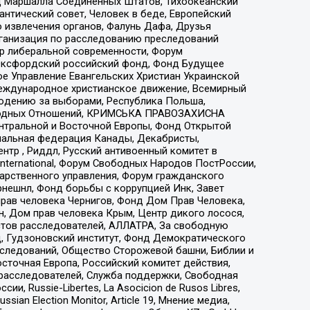
 Маршалла Соединенных Штатов, Тихоокеанский
нтический совет, Человек в беде, Европейский
 извлечения органов, Фалунь Дафа, Друзья
рганизация по расследованию преследований
тр либеральной современности, Форум
 Оксфордский российский фонд, Фонд Будущее
е Управление Евангельских Христиан Украинской
еждународное христианское движение, Всемирный
людению за выборами, Республика Польша,
народных Отношений, КРИМСЬКА ПРАВОЗАХИСНА
ы Центральной и Восточной Европы, Фонд Открытой
иональная федерация Канады, Декабристы,
тр , Риддл, Русский антивоенный комитет в
nternational, Форум Свободных Народов ПостРоссии,
дарственного управления, Форум гражданского
рнешнл, Фонд борьбы с коррупцией Инк, Завет
прав человека Чернигов, Фонд Дом Прав Человека,
н, Дом прав человека Крым, Центр дикого лосося,
стов расследователей, АЛЛАТРА, За свободную
д, Гудзоновский институт, Фонд Демократического
сследований, Общество Сторожевой башни, Библии и
сточная Европа, Российский комитет действия,
-расследователей, Служба поддержки, Свободная
 Russie-Libertes, La Asocicion de Rusos Libres,
an Election Monitor, Article 19, Мнение медиа,