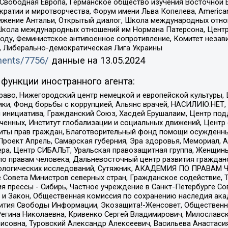
 Свободная Европа, Германское общество изучения Восточной 
и и миротворчества, Форум имени Льва Копелева, American Counci
ое движение Антальи, Открытый диалог, Школа международных отн
Школа международных отношений им Нормана Патерсона, Центр
ду, Феминистское антивоенное сопротивление, Комитет независ
а, Либерально-демократическая Лига Украины
uments/7756/
данные на
13.05.2024
функции иностранного агента:
раво, Нижегородский центр немецкой и европейской культуры,
тики, Фонд борьбы с коррупцией, Альянс врачей, НАСИЛИЮ.НЕТ,
я инициатива, Гражданский Союз, Хасдей Ерушалаим, Центр по
юченных, Институт глобализации и социальных движений, Цент
ты прав граждан, Благотворительный фонд помощи осужденным
а, Проект Апрель, Самарская губерния, Эра здоровья, Мемориал
ера, Центр СИБАЛЬТ, Уральская правозащитная группа, Женщины
по правам человека, Дальневосточный центр развития гражданс
ологических исследований, Сутяжник, АКАДЕМИЯ ПО ПРАВАМ Ч
е Совета Министров северных стран, Гражданское содействие,
я прессы - Сибирь, Частное учреждение в Санкт-Петербурге С
 и Закон, Общественная комиссия по сохранению наследия ак
звития Свободы Информации, Экозащита!-Женсовет, Общественн
Регина Николаевна, Кривенко Сергей Владимирович, Милославс
совна, Туровский Александр Алексеевич, Васильева Анастасия