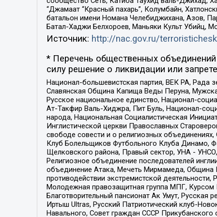
сообщество Сеть, Катиба Таухид валь-Джихад, Хай
“Джамаат “Красный пахарь”, Колумбайн, Хатлонск
батальон имени Номана Челебиджихана, Азов, Па
Батал-Хаджи Белхороев, Маньяки Культ Убийц, М
Источник:
http://nac.gov.ru/terroristichesk
* Перечень общественных объединений 
силу решение о ликвидации или запрете
Национал-большевистская партия, ВЕК РА, Рада 
Славянская Община Капища Веды Перуна, Мужская
Русское национальное единство, Национал-социа
Ат-Такфир Валь-Хиджра, Пит Буль, Национал-соц
народа, Национальная Социалистическая Инициат
Инглистической церкви Православных Староверов
свободе совести и о религиозных объединениях,
Клуб Болельщиков Футбольного Клуба Динамо, Фа
Щелковского района, Правый сектор, УНА - УНСО, У
Религиозное объединение последователей инглии
объединение Атака, Мечеть Мирмамеда, Община К
противодействии экстремистской деятельности, 
Молодежная правозащитная группа МПГ, Курсом П
Благотворительный пансионат Ак Умут, Русская ре
Иртыш Ultras, Русский Патриотический клуб-Нов
Навального, Совет граждан СССР Прикубанского 