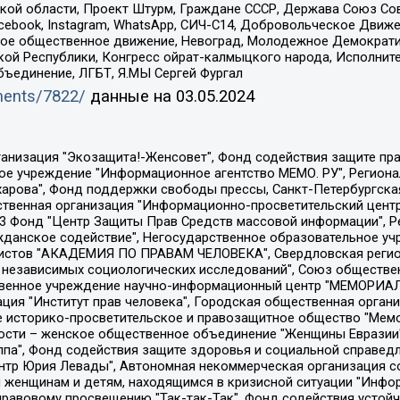
ой области, Проект Штурм, Граждане СССР, Держава Союз Сов
Facebook, Instagram, WhatsApp, СИЧ-С14, Добровольческое Движ
ское общественное движение, Невоград, Молодежное Демократ
ой Республики, Конгресс ойрат-калмыцкого народа, Исполнит
бъединение, ЛГБТ, Я.МЫ Сергей Фургал
uments/7822/
данные на
03.05.2024
Общество с ограниченной ответственностью "Радио Свободная Европа/Радио Свобода", Чешское информационное агентство "MEDIUM-ORIENT", Красноярская региональная общественная организация "Мы против СПИДа", Камалягин Денис Николаевич, Маркелов Сергей Евгеньевич, Пономарев Лев Александрович, Савицкая Людмила Алексеевна, Автономная некоммерческая организация "Центр по работе с проблемой насилия "НАСИЛИЮ.НЕТ", Межрегиональный профессиональный союз работников здравоохранения "Альянс врачей", Юридическое лицо, зарегистрированное в Латвийской Республике, SIA "Medusa Project" (регистрационный номер 40103797863, дата регистрации 10.06.2014), Некоммерческая организация "Фонд по борьбе с коррупцией", Автономная некоммерческая организация "Институт права и публичной политики", Баданин Роман Сергеевич, Гликин Максим Александрович, Железнова Мария Михайловна, Лукьянова Юлия Сергеевна, Маетная Елизавета Витальевна, Маняхин Петр Борисович, Чуракова Ольга Владимировна, Ярош Юлия Петровна, Юридическое лицо "The Insider SIA", зарегистрированное в Риге, Латвийская Республика (дата регистрации 26.06.2015), являющееся администратором доменного имени интернет-издания "The Insider SIA", https://theins.ru, Постернак Алексей Евгеньевич, Рубин Михаил Аркадьевич, Анин Роман Александрович, Юридическое лицо Istories fonds, зарегистрированное в Латвийской Республике (регистрационный номер 50008295751, дата регистрации 24.02.2020), Великовский Дмитрий Александрович, Долинина Ирина Николаевна, Мароховская Алеся Алексеевна, Шлейнов Роман Юрьевич, Шмагун Олеся Валентиновна, Общество с ограниченной ответственностью "Альтаир 2021", Общество с ограниченной ответственностью "Вега 2021", Общество с ограниченной ответственностью "Главный редактор 2021", Общество с ограниченной ответственностью "Ромашки монолит", Важенков Артем Валерьевич, Ивановская областная общественная организация "Центр гендерных исследований", Гурман Юрий Альбертович, Медиапроект "ОВД-Инфо", Егоров Владимир Владимирович, Жилинский Владимир Александрович, Общество с ограниченной ответственностью "ЗП", Иванова София Юрьевна, Карезина Инна Павловна, Кильтау Екатерина Викторовна, Петров Алексей Викторович, Пискунов Сергей Евгеньевич, Смирнов Сергей Сергеевич, Тихонов Михаил Сергеевич, Общество с ограниченной ответственностью "ЖУРНАЛИСТ-ИНОСТРАННЫЙ АГЕНТ", Арапова Галина Юрьевна, Вольтская Татьяна Анатольевна, Американская компания "Mason G.E.S. Anonymous Foundation" (США), являющаяся владельцем интернет-издания https://mnews.world/, Компания "Stichting Bellingcat", зарегистрированная в Нидерландах (дата регистрации 11.07.2018), Захаров Андрей Вячеславович, Клепиковская Екатерина Дмитриевна, Общество с ограниченной ответственностью "МЕМО", Перл Роман Александрович, Симонов Евгений Алексеевич, Соловьева Елена Анатольевна, Сотников Даниил Владимирович, Сурначева Елизавета Дмитриевна, Автономная некоммерческая организация по защите прав человека и информированию населения "Якутия – Наше Мнение", Общество с ограниченной ответственностью "Москоу диджитал медиа", с 26.01.2023 Общество с ограниченной ответственностью "Чайка Белые сады", Ветошкина Валерия Валерьевна, Заговора Максим Александрович, Межрегиональное общественное движение "Российская ЛГБТ - сеть", Оленичев Максим Владимирович, Павлов Иван Юрьевич, Скворцова Елена Сергеевна, Общество с ограниченной ответственностью "Как бы инагент", Кочетков Игорь Викторович, Общество с ограниченной ответственностью "Честные выборы", Еланчик Олег Александрович, Общество с ограниченной ответственностью "Нобелевский призыв", Гималова Регина Эмилевна, Григорьев Андрей Валерьевич, Григорьева Алина Александровна, Ассоциация по содействию защите прав призывников, альтернативнослужащих и военнослужащих "Правозащитная группа "Гражданин.Армия.Право", Хисамова Регина Фаритовна, Автономная некоммерческая организация по реализа