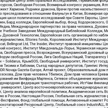
родный центр электоральных исследований, Германский фонд
рсов, Свободная Россия, Всемирный конгресс украинцев, Атла
ект Хармони, Родники дракона, Врачи против насильственного
ию преследования в отношении Фалуньгун в Китае, Всемирная о
ация школ политических исследований при Совете Европы, Цен
мен, Бард колледж, Европейский выбор, Фонд Ходорковского,
едиа, Международное партнерство за права человека, Духовно
ое Учебное Заведение Международный Библейский Колледж, М
ь Духовной Технологии, Европейская сеть организаций по наб
урналистики, IStories fonds, Королевский Институт Между
gcat, Bellingcat Ltd, The Insider, Институт правовой инициатив
инский конгресс, Институт Макдональда-Лорье, Украинская нац
, Свободная пресса, Возрождение, Всеукраинский духовный цен
орум свободной России, Лига Свободных Наций, Transparеncy I
– Solidarus, КрымSOS, Свободный университет, Институт госу
в Тисима и Хабомаи, Съезд народных депутатов, Гринпис Инте
DR Novaja Gazeta-Europe, Алтай проект, Образовательный дом 
зскова, Дом прав человека Тбилиси, Дом прав человека Ерева
едований им Вилфрида Мартенса, Сетевое объединение журнали
Международная федерация транспортных рабочих, ИстЧам Финлан
й университет, Центр восточноевропейских и международных и
, Центр анализа европейской политики, Академическая сеть Во
ю в России, Настоящая Россия, Глобальная сеть журналистов
естфалия, Фонд глобальной помощи, Антивоенный комитет России,
татарский Ресурсный Центр, Глобальный союз IndustriALL, Russi