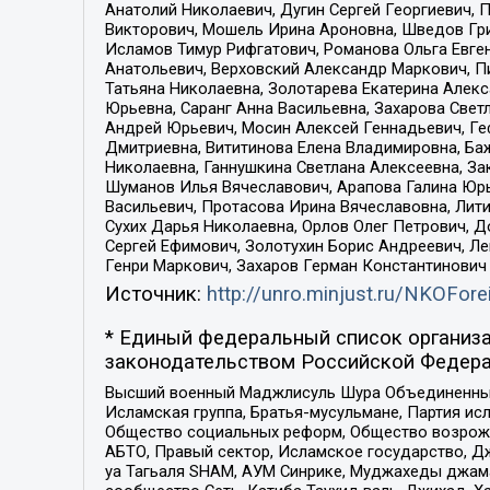
Анатолий Николаевич, Дугин Сергей Георгиевич, 
Викторович, Мошель Ирина Ароновна, Шведов Гри
Исламов Тимур Рифгатович, Романова Ольга Евге
Анатольевич, Верховский Александр Маркович, П
Татьяна Николаевна, Золотарева Екатерина Алек
Юрьевна, Саранг Анна Васильевна, Захарова Свет
Андрей Юрьевич, Мосин Алексей Геннадьевич, Ге
Дмитриевна, Вититинова Елена Владимировна, Ба
Николаевна, Ганнушкина Светлана Алексеевна, За
Шуманов Илья Вячеславович, Арапова Галина Юрь
Васильевич, Протасова Ирина Вячеславовна, Лит
Сухих Дарья Николаевна, Орлов Олег Петрович, 
Сергей Ефимович, Золотухин Борис Андреевич, Л
Генри Маркович, Захаров Герман Константинович
Источник:
http://unro.minjust.ru/NKOFore
* Единый федеральный список организа
законодательством Российской Федера
Высший военный Маджлисуль Шура Объединенных с
Исламская группа, Братья-мусульмане, Партия ис
Общество социальных реформ, Общество возрожд
АБТО, Правый сектор, Исламское государство, Д
уа Тагьаля SHAM, АУМ Синрике, Муджахеды джама