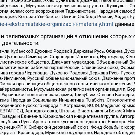
ят Тахрир аш-Шам, Ахлю Сунна Валь Джамаа, National Socialism
ий джамаат, Мусульманская религиозная группа п. Кушкуль г. 
ртия исламского возрождения Таджикистана, Народная самооб
олодёжь Которая Улыбается, Легион Свобода России, Айдар, Р
ie-i-ekstremistskie-organizacii-i-materialy.html
данные
и религиозных организаций в отношении которых 
 деятельности:
земли Кубанской Духовно Родовой Державы Русь, Община Духо
 Духовная Семинария Староверов-Инглингов, Нурджулар, К Бо
листическое общество, Джамаат мувахидов, Объединенный Вил
иалистическая рабочая партия России, Славянский союз, Форма
ива города Череповца, Духовно-Родовая Держава Русь, Русск
-Инглингов, Русский общенациональный союз, Движение против
 Омская организация общественного политического движения Р
йзрахманисты, Мусульманская религиозная организация п. Бо
краинская повстанческая армия, Тризуб им. Степана Бандеры, Бр
зма, Народная Социальная Инициатива, TulaSkins, Этнополитич
оренного Русского народа г. Астрахани, ВОЛЯ, Меджлис крымс
РЕВТАТПОД, Артподготовка, Штольц, В честь иконы Божией Мате
равды и Единения, Каракольская инициативная группа, Автогра
спублика Русь, Арестантское уголовное единство, Башкорт, Наци
окузнецк/РПК, Сибирский державный союз, Фонд борьбы с кор
округа г. Краснодара, Мужское государство, Народное объедин