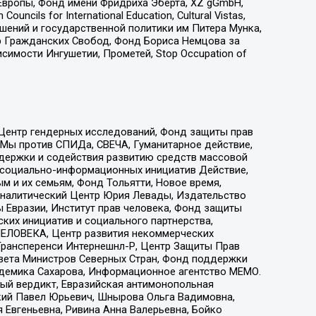
Европы, Фонд имени Фридриха Эберта, XZ gGmbH,
ls for International Education, Cultural Vistas,
ошений и государственной политики им Питера Мунка,
 Гражданских Свобод, Фонд Бориса Немцова за
имости Ингушетии, Прометей, Stop Occupation of
 Центр гендерных исследований, Фонд защиты прав
 Мы против СПИДа, СВЕЧА, Гуманитарное действие,
ддержки и содействия развитию средств массовой
р социально-информационных инициатив Действие,
 и их семьям, Фонд Тольятти, Новое время,
, Аналитический Центр Юрия Левады, Издательство
 Евразии, Институт прав человека, Фонд защиты
ких инициатив и социального партнерства,
ЕЛОВЕКА, Центр развития некоммерческих
 Трансперенси Интернешнл-Р, Центр Защиты Прав
овета Министров Северных Стран, Фонд поддержки
адемика Сахарова, Информационное агентство МЕМО.
ый вердикт, Евразийская антимонопольная
кий Павел Юрьевич, Шнырова Ольга Вадимовна,
 Евгеньевна, Ривина Анна Валерьевна, Бойко