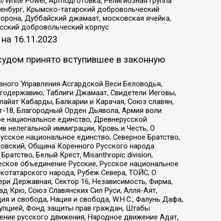
/White Power, Артподготовка, Религиозная группа
Оренбург, Крымско-татарский добровольческий
орона, Дуббайский джамаат, московская ячейка,
усский добровольческий корпус
 на
16.11.2023
судом принято вступившее в законную
вного Управления Асгардской Веси Беловодья,
годержавию, Таблиги Джамаат, Свидетели Иеговы,
айат Кабарды, Балкарии и Карачая, Союз славян,
т-18, Благородный Орден Дьявола, Армия воли
ое национальное единство, Древнерусской
 нелегальной иммиграции, Кровь и Честь, О
усское национальное единство, Северное Братство,
ровский, Община Коренного Русского народа
атство, Белый Крест, Misanthropic division,
еское объединение Русские, Русское национальное
котатарского народа, Рубеж Севера, ТОЙС, О
ри Державная, Сектор 16, Независимость, Фирма,
д Крю, Союз Славянских Сил Руси, Алля-Аят,
я и свобода, Нация и свобода, W.H.С., Фалунь Дафа,
рупцией, Фонд защиты прав граждан, Штабы
ение русского движения, Народное движение Адат,