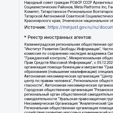
Народный совет граждан РСФСР СССР Архангельск
Социалистических Районов, Meta Platforms Inc, 
Комитет, Татарстанское Региональное Всетатар
Татарской Автономной Советской Социалистическ
Красноярского края, Этническое национальное о
Источник:
https://minjust.gov.ru/ru/doc
* Реестр иностранных агентов:
Калининградская региональная общественная организация "Экозащита!-Женсовет", Фонд содействия защите прав и свобод граждан "Общественный вердикт", Фонд "Институт Развития Свободы Информации", Частное учреждение "Информационное агентство МЕМО. РУ", Региональная общественная организация "Общественная комиссия по сохранению наследия академика Сахарова", Фонд поддержки свободы прессы, Санкт-Петербургская общественная правозащитная организация "Гражданский контроль", Межрегиональная общественная организация "Информационно-просветительский центр "Мемориал", Региональный Фонд "Центр Защиты Прав Средств Массовой Информации", с 05.12.2023 Фонд "Центр Защиты Прав Средств массовой информации", Региональная общественная благотворительная организация помощи беженцам и мигрантам "Гражданское содействие", Негосударственное образовательное учреждение дополнительного профессионального образования (повышение квалификации) специалистов "АКАДЕМИЯ ПО ПРАВАМ ЧЕЛОВЕКА", Свердловская региональная общественная организация "Сутяжник", Автономная некоммерческая организация "Центр независимых социологических исследований", Союз общественных объединений "Российский исследовательский центр по правам человека", Региональное общественное учреждение научно-информационный центр "МЕМОРИАЛ", Некоммерческая организация "Фонд защиты гласности", Автономная некоммерческая организация "Институт прав человека", Городская общественная организация "Екатеринбургское общество "МЕМОРИАЛ", Городская общественная организация "Рязанское историко-просветительское и правозащитное общество "Мемориал" (Рязанский Мемориал), Челябинский региональный орган общественной самодеятельности – женское общественное объединение "Женщины Евразии", Челябинский региональный орган общественной самодеятельности "Уральская правозащитная группа", Фонд содействия защите здоровья и социальной справедливости имени Андрея Рылькова, Автономная Некоммерческая Организация "Аналитический Центр Юрия Левады", Автономная некоммерческая организация социальной поддержки населения "Проект Апрель", Региональная общественная организация помощи женщинам и детям, находящимся в кризисной ситуации "Информационно-методический центр "Анна", Фонд содействия развитию массовых коммуникаций и правовому просвещению "Так-так-Так", Фонд содействия устойчивому развитию "Серебряная тайга", Свердловский региональный общественный фонд социальных проектов "Новое время", "Idel.Реалии", Кавказ.Реалии, Крым.Реалии, Телеканал Настоящее Время, Татаро-башкирская служба Радио Свобода (Azatliq Radiosi), Радио Свободная Европа/Радио Свобода (PCE/PC), "Сибирь.Реалии", "Фактограф", Благотворительный фонд помощи осужденным и их семьям, Автономная некоммерческая организация "Институт глобализации и социальных движений", Фонд "В защиту прав заключенных", Частное учреждение "Центр поддержки и содействия развитию средств массовой информации", Пензенский региональный общественный благотворительный фонд "Гражданский союз", "Север.Реалии", Некоммерческая организация Фонд "Правовая инициатива", 