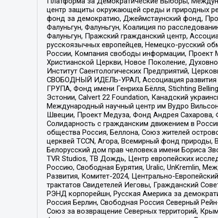
Платформа за Демократические Выборы, Междуна
центр защиты окружающей среды и природных ресу
фонд за демократию, Джеймстаунский фонд, Прож
Фалуньгун, Фалуньгун, Коалиция по расследован
Фалуньгун, Пражский гражданский центр, Ассоци
русскоязычных европейцев, Немецко-русский об
России, Компания свободы информации, Проект М
Христианской Церкви, Новое Поколение, Духовн
Институт Саентологических Предприятий, Церков
СВОБОДНЫЙ ИДЕЛЬ-УРАЛ, Ассоциация развития ж
ГРУПА, Фонд имени Генриха Бёлля, Stichting Bellin
Эстонии, Calvert 22 Foundation, Канадский укра
Международный научный центр им Вудро Вильсона
Швеции, Проект Медуза, Фонд Андрея Сахарова, Ф
Солидарность с гражданским движением в России 
общества Россия, Беллона, Союз жителей острово
церквей TCCN, Агора, Всемирный фонд природы, B
Белорусский дом прав человека имени Бориса Зво
TVR Studios, ТВ Дождь, Центр европейских иссл
Россию, Свободная Бурятия, Uralic, UnKremlin, 
Развития, Комитет-2024, Центрально-Европейски
трактатов Свидетелей Иеговы, Гражданский Совет
РЭНД корпорейшн, Русская Америка за демократи
Россия Берлин, Свободная Россия Северный Рейн-В
Союз за возвращение Северных территорий, Крымско