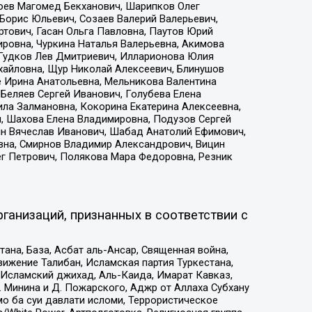
хоев Магомед Бекханович, Шарипков Олег
Борис Юльевич, Созаев Валерий Валерьевич,
тович, Гасан Ольга Павловна, Паутов Юрий
ровна, Чуркина Наталья Валерьевна, Акимова
 Гудков Лев Дмитриевич, Илларионова Юлия
ихайловна, Щур Николай Алексеевич, Блинушов
е Ирина Анатольевна, Мельникова Валентина
Беляев Сергей Иванович, Голубева Елена
ила Залмановна, Кокорина Екатерина Алексеевна,
, Шахова Елена Владимировна, Подузов Сергей
ин Вячеслав Иванович, Шабад Анатолий Ефимович,
вна, Смирнов Владимир Александрович, Вицин
ег Петрович, Полякова Мара Федоровна, Резник
ганизаций, признанных в соответствии с
на, База, Асбат аль-Ансар, Священная война,
ижение Талибан, Исламская партия Туркестана,
Исламский джихад, Аль-Каида, Имарат Кавказ,
 Минина и Д. Пожарского, Аджр от Аллаха Субхану
о ба суи давлати исломи, Террористическое