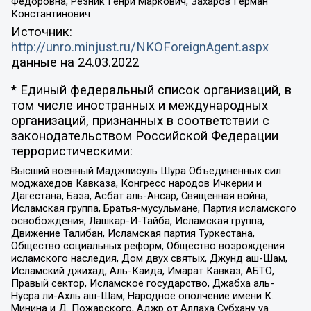
Федоровна, Резник Генри Маркович, Захаров Герман
Константинович
Источник:
http://unro.minjust.ru/NKOForeignAgent.aspx
данные на
24.03.2022
* Единый федеральный список организаций, в
том числе иностранных и международных
организаций, признанных в соответствии с
законодательством Российской Федерации
террористическими:
Высший военный Маджлисуль Шура Объединенных сил
моджахедов Кавказа, Конгресс народов Ичкерии и
Дагестана, База, Асбат аль-Ансар, Священная война,
Исламская группа, Братья-мусульмане, Партия исламского
освобождения, Лашкар-И-Тайба, Исламская группа,
Движение Талибан, Исламская партия Туркестана,
Общество социальных реформ, Общество возрождения
исламского наследия, Дом двух святых, Джунд аш-Шам,
Исламский джихад, Аль-Каида, Имарат Кавказ, АБТО,
Правый сектор, Исламское государство, Джабха аль-
Нусра ли-Ахль аш-Шам, Народное ополчение имени К.
Минина и Д. Пожарского, Аджр от Аллаха Субхану уа