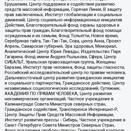
Ерушалаим, Центр поддержки и содействия развитию
средств массовой информации, Горячая Линия, В защиту
прав заключенных, Институт глобализации и социальных
движений, Центр социально-информационных инициатив
Действие, Благотворительный фонд охраны здоровья и
защиты прав граждан, Благотворительный фонд помощи
осужденным и их семьям, Фонд Тольятти, Новое время,
Серебряная тайга, Так-Так-Так, Сова, центр Анна, Проект
Апрель, Самарская губерния, Эра здоровья, Мемориал,
Аналитический Центр Юрия Левады, Издательство Парк
Гагарина, Фонд имени Андрея Рылькова, Сфера, Центр
СИБАЛЬТ, Уральская правозащитная группа, Женщины
Евразии, Институт прав человека, Фонд защиты гласности,
Российский исследовательский центр по правам человека,
Дальневосточный центр развития гражданских инициатив
и социального партнерства, Гражданское действие, Центр
независимых социологических исследований, Сутяжник,
АКАДЕМИЯ ПО ПРАВАМ ЧЕЛОВЕКА, Центр развития
некоммерческих организаций, Частное учреждение в
Калининграде Совета Министров северных стран,
Гражданское содействие, Трансперенси Интернешнл-Р,
Центр Защиты Прав Средств Массовой Информации,
Институт развития прессы - Сибирь, Частное учреждение в
Санкт-Петербурге Совета Министров Северных Стран,
Фонд поддержки свободы прессы, Гражданский контроль,