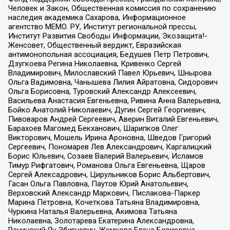
Человек и Закон, Общественная комиссия по сохранению
наследия академика Сахарова, Информационное
агентство МЕМО. РУ, Институт региональной прессы,
Институт Развития Свободы Информации, Экозащита!-
Женсовет, Общественный вердикт, Евразийская
антимонопольная ассоциация, Бедушев Петр Петрович,
Дзугкоева Регина Николаевна, Кривенко Сергей
Владимирович, Милославский Павел Юрьевич, Шнырова
Ольга Вадимовна, Чанышева Лилия Айратовна, Сидорович
Ольга Борисовна, Туровский Александр Алексеевич,
Васильева Анастасия Евгеньевна, Ривина Анна Валерьевна,
Бойко Анатолий Николаевич, Дугин Сергей Георгиевич,
Пивоваров Андрей Сергеевич, Аверин Виталий Евгеньевич,
Барахоев Магомед Бекханович, Шарипков Олег
Викторович, Мошель Ирина Ароновна, Шведов Григорий
Сергеевич, Пономарев Лев Александрович, Каргалицкий
Борис Юльевич, Созаев Валерий Валерьевич, Исламов
Тимур Рифгатович, Романова Ольга Евгеньевна, Щаров
Сергей Алексадрович, Цирульников Борис Альбертович,
Гасан Ольга Павловна, Паутов Юрий Анатольевич,
Верховский Александр Маркович, Пислакова-Паркер
Марина Петровна, Кочеткова Татьяна Владимировна,
Чуркина Наталья Валерьевна, Акимова Татьяна
Николаевна, Золотарева Екатерина Александровна,