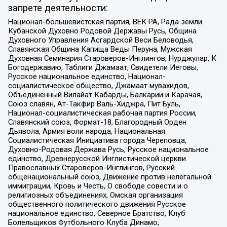
запрете деятельности:
Национал-большевистская партия, ВЕК РА, Рада земли
Кубанской Духовно Родовой Державы Русь, Община
Духовного Управления Асгардской Веси Беловодья,
Славянская Община Капища Веды Перуна, Мужская
Духовная Семинария Староверов-Инглингов, Нурджулар, К
Богодержавию, Таблиги Джамаат, Свидетели Иеговы,
Русское национальное единство, Национал-
социалистическое общество, Джамаат мувахидов,
Объединенный Вилайат Кабарды, Балкарии и Карачая,
Союз славян, Ат-Такфир Валь-Хиджра, Пит Буль,
Национал-социалистическая рабочая партия России,
Славянский союз, Формат-18, Благородный Орден
Дьявола, Армия воли народа, Национальная
Социалистическая Инициатива города Череповца,
Духовно-Родовая Держава Русь, Русское национальное
единство, Древнерусской Инглистической церкви
Православных Староверов-Инглингов, Русский
общенациональный союз, Движение против нелегальной
иммиграции, Кровь и Честь, О свободе совести и о
религиозных объединениях, Омская организация
общественного политического движения Русское
национальное единство, Северное Братство, Клуб
Болельщиков Футбольного Клуба Динамо,