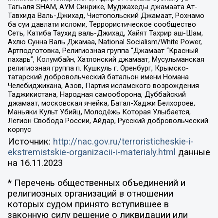
Тагьаля SHAM, АУМ Синрике, Муджахеды джамаата Ат-
Тавхида Валь-Джихад, Чистопольский Джамаат, Рохнамо
ба суи давлати исломи, Террористическое сообщество
Сеть, Катиба Таухид валь-Джихад, Хайят Тахрир аш-Шам,
Ахлю Сунна Валь Джамаа, National Socialism/White Power,
Артподготовка, Религиозная группа “Джамаат “Красный
пахарь”, Колумбайн, Хатлонский джамаат, Мусульманская
религиозная группа п. Кушкуль г. Оренбург, Крымско-
татарский добровольческий батальон имени Номана
Челебиджихана, Азов, Партия исламского возрождения
Таджикистана, Народная самооборона, Дуббайский
джамаат, московская ячейка, Батал-Хаджи Белхороев,
Маньяки Культ Убийц, Молодёжь Которая Улыбается,
Легион Свобода России, Айдар, Русский добровольческий
корпус
Источник:
http://nac.gov.ru/terroristicheskie-i-
ekstremistskie-organizacii-i-materialy.html
данные
на
16.11.2023
* Перечень общественных объединений и
религиозных организаций в отношении
которых судом принято вступившее в
законную силу решение о ликвидации или