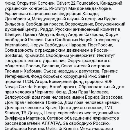
Фонд Открытой Эстонии, Calvert 22 Foundation, Канадский
украинский конгресс, Институт Макдональда-Лорье,
Украинская национальная федерация Канады,
Декабристы, Международный научный центр им Вудро
Вильсона, Свободная пресса, Возрождение, Всеукраинский
духовный центр , Риддл, Русский антивоенный комитет в
Швеции, Проект Медуза, Фонд Андрея Сахарова, Форум
свободной России, Лига Свободных Наций, Transparеncy
International, Форум Свободных Народов ПостРоссии,
Солидарность с гражданским движением в России –
Solidarus, КрымSOS, Свободный университет, Институт
государственного управления, Форум гражданского
общества Россия, Беллона, Союз жителей островов
Тисима и Хабомаи, Съезд народных депутатов, Гринпис
Интернешнл, Фонд борьбы с коррупцией Инк, Завет
церквей TCCN, Агора, Всемирный фонд природы, BDR
Novaja Gazeta-Europe, Алтай проект, Образовательный дом
прав человека Чернигов, Фонд Дом Прав Человека,
Белорусский дом прав человека имени Бориса Звозскова,
Дом прав человека Тбилиси, Дом прав человека Ереван,
Дом прав человека Крым, Центр дикого лосося, TVR
Studios, ТВ Дождь, Центр европейских исследований им
Вилфрида Мартенса, Сетевое объединение журналистов
расследователей, АЛЛАТРА, За свободную Россию,
Свободная Бурятия, Uralic, UnKremlin, Международная