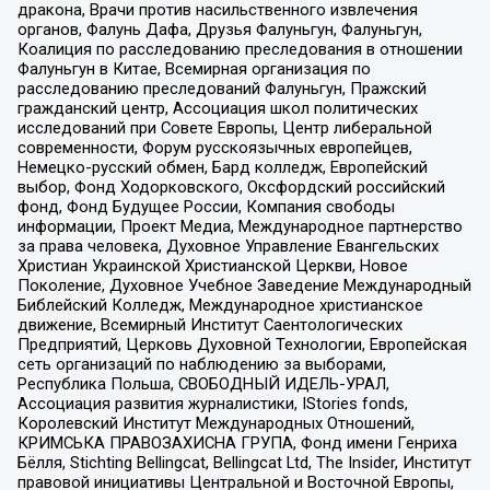
дракона, Врачи против насильственного извлечения
органов, Фалунь Дафа, Друзья Фалуньгун, Фалуньгун,
Коалиция по расследованию преследования в отношении
Фалуньгун в Китае, Всемирная организация по
расследованию преследований Фалуньгун, Пражский
гражданский центр, Ассоциация школ политических
исследований при Совете Европы, Центр либеральной
современности, Форум русскоязычных европейцев,
Немецко-русский обмен, Бард колледж, Европейский
выбор, Фонд Ходорковского, Оксфордский российский
фонд, Фонд Будущее России, Компания свободы
информации, Проект Медиа, Международное партнерство
за права человека, Духовное Управление Евангельских
Христиан Украинской Христианской Церкви, Новое
Поколение, Духовное Учебное Заведение Международный
Библейский Колледж, Международное христианское
движение, Всемирный Институт Саентологических
Предприятий, Церковь Духовной Технологии, Европейская
сеть организаций по наблюдению за выборами,
Республика Польша, СВОБОДНЫЙ ИДЕЛЬ-УРАЛ,
Ассоциация развития журналистики, IStories fonds,
Королевский Институт Международных Отношений,
КРИМСЬКА ПРАВОЗАХИСНА ГРУПА, Фонд имени Генриха
Бёлля, Stichting Bellingcat, Bellingcat Ltd, The Insider, Институт
правовой инициативы Центральной и Восточной Европы,