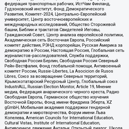
федерация транспортных рабочих, ИстЧам Финланд,
Гудзоновский институт, Фонд Демократического
Развития, Комитет-2024, Центрально-Европейский
университет, Центр восточноевропейских и
международных исследований, Общество Сторожевой
башни, Библии и трактатов Свидетелей Иеговы,
Гражданский Совет, Центр анализа европейской политики,
Академическая сеть Восточная Европа, Российский
комитет действия, РЭНД корпорейшн, Русская Америка за
демократию в России, Настоящая Россия, Глобальная сеть
журналистов-расследователей, Служба поддержки,
Свободная Россия Берлин, Свободная Россия Северный
Рейн-Вестфалия, Фонд глобальной помощи, Антивоенный
комитет России, Russie-Libertes, La Asocicion de Rusos
Libres, Союз за возвращение Северных территорий,
Крымскотатарский Ресурсный Центр, Глобальный союз
IndustriALL, Russian Election Monitor, Article 19, Мнение
медиа, Федерация анархического черного креста, Радио
Свободная Европа, Германское общество изучения
Восточной Европы, Фонд имени Фридриха Эберта, XZ
gGmbH, Мобильная академия поддержки гендерной
демократии и миротворчества, Форум имени Льва
Копелева, American Councils for International Education,
Cultural Vistas, Institute of International Education,
Антивоенное движение Антальи, Открытый диалог, Школа