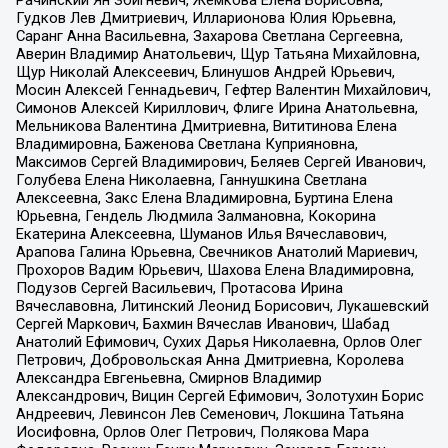
Рачинский Ян Збигневич, Жемкова Елена Борисовна,
Гудков Лев Дмитриевич, Илларионова Юлия Юрьевна,
Саранг Анна Васильевна, Захарова Светлана Сергеевна,
Аверин Владимир Анатольевич, Щур Татьяна Михайловна,
Щур Николай Алексеевич, Блинушов Андрей Юрьевич,
Мосин Алексей Геннадьевич, Гефтер Валентин Михайлович,
Симонов Алексей Кириллович, Флиге Ирина Анатольевна,
Мельникова Валентина Дмитриевна, Вититинова Елена
Владимировна, Баженова Светлана Куприяновна,
Максимов Сергей Владимирович, Беляев Сергей Иванович,
Голубева Елена Николаевна, Ганнушкина Светлана
Алексеевна, Закс Елена Владимировна, Буртина Елена
Юрьевна, Гендель Людмила Залмановна, Кокорина
Екатерина Алексеевна, Шуманов Илья Вячеславович,
Арапова Галина Юрьевна, Свечников Анатолий Мариевич,
Прохоров Вадим Юрьевич, Шахова Елена Владимировна,
Подузов Сергей Васильевич, Протасова Ирина
Вячеславовна, Литинский Леонид Борисович, Лукашевский
Сергей Маркович, Бахмин Вячеслав Иванович, Шабад
Анатолий Ефимович, Сухих Дарья Николаевна, Орлов Олег
Петрович, Добровольская Анна Дмитриевна, Королева
Александра Евгеньевна, Смирнов Владимир
Александрович, Вицин Сергей Ефимович, Золотухин Борис
Андреевич, Левинсон Лев Семенович, Локшина Татьяна
Иосифовна, Орлов Олег Петрович, Полякова Мара