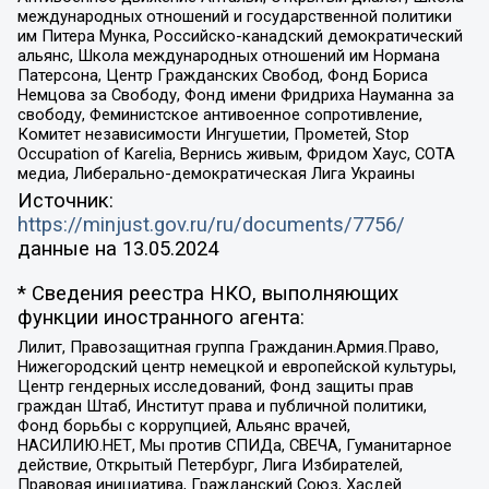
международных отношений и государственной политики
им Питера Мунка, Российско-канадский демократический
альянс, Школа международных отношений им Нормана
Патерсона, Центр Гражданских Свобод, Фонд Бориса
Немцова за Свободу, Фонд имени Фридриха Науманна за
свободу, Феминистское антивоенное сопротивление,
Комитет независимости Ингушетии, Прометей, Stop
Occupation of Karelia, Вернись живым, Фридом Хаус, СОТА
медиа, Либерально-демократическая Лига Украины
Источник:
https://minjust.gov.ru/ru/documents/7756/
данные на
13.05.2024
* Сведения реестра НКО, выполняющих
функции иностранного агента:
Лилит, Правозащитная группа Гражданин.Армия.Право,
Нижегородский центр немецкой и европейской культуры,
Центр гендерных исследований, Фонд защиты прав
граждан Штаб, Институт права и публичной политики,
Фонд борьбы с коррупцией, Альянс врачей,
НАСИЛИЮ.НЕТ, Мы против СПИДа, СВЕЧА, Гуманитарное
действие, Открытый Петербург, Лига Избирателей,
Правовая инициатива, Гражданский Союз, Хасдей