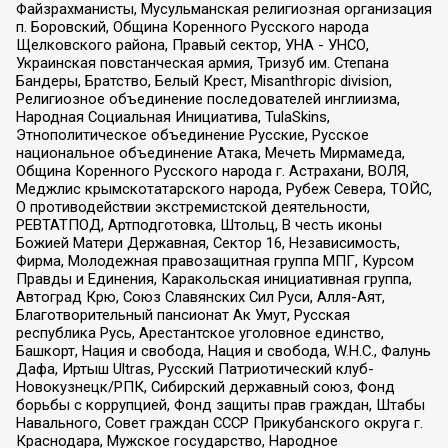
Файзрахманисты, Мусульманская религиозная организация
п. Боровский, Община Коренного Русского народа
Щелковского района, Правый сектор, УНА - УНСО,
Украинская повстанческая армия, Тризуб им. Степана
Бандеры, Братство, Белый Крест, Misanthropic division,
Религиозное объединение последователей инглиизма,
Народная Социальная Инициатива, TulaSkins,
Этнополитическое объединение Русские, Русское
национальное объединение Атака, Мечеть Мирмамеда,
Община Коренного Русского народа г. Астрахани, ВОЛЯ,
Меджлис крымскотатарского народа, Рубеж Севера, ТОЙС,
О противодействии экстремистской деятельности,
РЕВТАТПОД, Артподготовка, Штольц, В честь иконы
Божией Матери Державная, Сектор 16, Независимость,
Фирма, Молодежная правозащитная группа МПГ, Курсом
Правды и Единения, Каракольская инициативная группа,
Автоград Крю, Союз Славянских Сил Руси, Алля-Аят,
Благотворительный пансионат Ак Умут, Русская
республика Русь, Арестантское уголовное единство,
Башкорт, Нация и свобода, Нация и свобода, W.H.С., Фалунь
Дафа, Иртыш Ultras, Русский Патриотический клуб-
Новокузнецк/РПК, Сибирский державный союз, Фонд
борьбы с коррупцией, Фонд защиты прав граждан, Штабы
Навального, Совет граждан СССР Прикубанского округа г.
Краснодара, Мужское государство, Народное