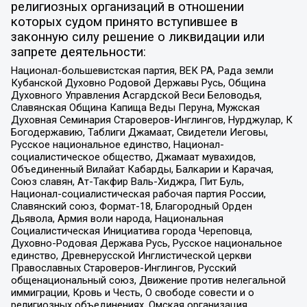
религиозных организаций в отношении
которых судом принято вступившее в
законную силу решение о ликвидации или
запрете деятельности:
Национал-большевистская партия, ВЕК РА, Рада земли
Кубанской Духовно Родовой Державы Русь, Община
Духовного Управления Асгардской Веси Беловодья,
Славянская Община Капища Веды Перуна, Мужская
Духовная Семинария Староверов-Инглингов, Нурджулар, К
Богодержавию, Таблиги Джамаат, Свидетели Иеговы,
Русское национальное единство, Национал-
социалистическое общество, Джамаат мувахидов,
Объединенный Вилайат Кабарды, Балкарии и Карачая,
Союз славян, Ат-Такфир Валь-Хиджра, Пит Буль,
Национал-социалистическая рабочая партия России,
Славянский союз, Формат-18, Благородный Орден
Дьявола, Армия воли народа, Национальная
Социалистическая Инициатива города Череповца,
Духовно-Родовая Держава Русь, Русское национальное
единство, Древнерусской Инглистической церкви
Православных Староверов-Инглингов, Русский
общенациональный союз, Движение против нелегальной
иммиграции, Кровь и Честь, О свободе совести и о
религиозных объединениях, Омская организация