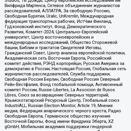
Studios, ТВ Дождь, Центр европейских исследований им
Вилфрида Мартенса, Сетевое объединение журналистов
расследователей, АЛЛАТРА, За свободную Россию,
Свободная Бурятия, Uralic, UnKremlin, Международная
федерация транспортных рабочих, ИстЧам Финланд,
Гудзоновский институт, Фонд Демократического
Развития, Комитет-2024, Центрально-Европейский
университет, Центр восточноевропейских и
международных исследований, Общество Сторожевой
башни, Библии и трактатов Свидетелей Иеговы,
Гражданский Совет, Центр анализа европейской политики,
Академическая сеть Восточная Европа, Российский
комитет действия, РЭНД корпорейшн, Русская Америка за
демократию в России, Настоящая Россия, Глобальная сеть
журналистов-расследователей, Служба поддержки,
Свободная Россия Берлин, Свободная Россия Северный
Рейн-Вестфалия, Фонд глобальной помощи, Антивоенный
комитет России, Russie-Libertes, La Asocicion de Rusos
Libres, Союз за возвращение Северных территорий,
Крымскотатарский Ресурсный Центр, Глобальный союз
IndustriALL, Russian Election Monitor, Article 19, Мнение
медиа, Федерация анархического черного креста, Радио
Свободная Европа, Германское общество изучения
Восточной Европы, Фонд имени Фридриха Эберта, XZ
gGmbH, Мобильная академия поддержки гендерной