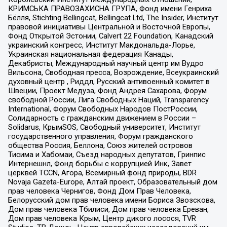
КРИМСЬКА ПРАВОЗАХИСНА ГРУПА, Фонд имени Генриха
Бёлля, Stichting Bellingcat, Bellingcat Ltd, The Insider, Институт
правовой инициативы Центральной и Восточной Европы,
Фонд Открытой Эстонии, Calvert 22 Foundation, Канадский
украинский конгресс, Институт Макдональда-Лорье,
Украинская национальная федерация Канады,
Декабристы, Международный научный центр им Вудро
Вильсона, Свободная пресса, Возрождение, Всеукраинский
духовный центр , Риддл, Русский антивоенный комитет в
Швеции, Проект Медуза, Фонд Андрея Сахарова, Форум
свободной России, Лига Свободных Наций, Transparеncy
International, Форум Свободных Народов ПостРоссии,
Солидарность с гражданским движением в России –
Solidarus, КрымSOS, Свободный университет, Институт
государственного управления, Форум гражданского
общества Россия, Беллона, Союз жителей островов
Тисима и Хабомаи, Съезд народных депутатов, Гринпис
Интернешнл, Фонд борьбы с коррупцией Инк, Завет
церквей TCCN, Агора, Всемирный фонд природы, BDR
Novaja Gazeta-Europe, Алтай проект, Образовательный дом
прав человека Чернигов, Фонд Дом Прав Человека,
Белорусский дом прав человека имени Бориса Звозскова,
Дом прав человека Тбилиси, Дом прав человека Ереван,
Дом прав человека Крым, Центр дикого лосося, TVR