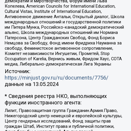
демократии и миротворчества, Форум имени Льва
Копелева, American Councils for International Education,
Cultural Vistas, Institute of International Education,
Антивоенное движение Антальи, Открытый диалог, Школа
международных отношений и государственной политики
им Питера Мунка, Российско-канадский демократический
альянс, Школа международных отношений им Нормана
Патерсона, Центр Гражданских Свобод, Фонд Бориса
Немцова за Свободу, Фонд имени Фридриха Науманна за
свободу, Феминистское антивоенное сопротивление,
Комитет независимости Ингушетии, Прометей, Stop
Occupation of Karelia, Вернись живым, Фридом Хаус, СОТА
медиа, Либерально-демократическая Лига Украины
Источник:
https://minjust.gov.ru/ru/documents/7756/
данные на
13.05.2024
* Сведения реестра НКО, выполняющих
функции иностранного агента:
Лилит, Правозащитная группа Гражданин.Армия.Право,
Нижегородский центр немецкой и европейской культуры,
Центр гендерных исследований, Фонд защиты прав
граждан Штаб, Институт права и публичной политики,