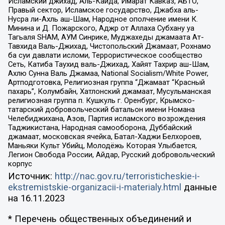
Исламский джихад, Аль-Каида, Имарат Кавказ, АБТО,
Правый сектор, Исламское государство, Джабха аль-
Нусра ли-Ахль аш-Шам, Народное ополчение имени К.
Минина и Д. Пожарского, Аджр от Аллаха Субхану уа
Тагьаля SHAM, АУМ Синрике, Муджахеды джамаата Ат-
Тавхида Валь-Джихад, Чистопольский Джамаат, Рохнамо
ба суи давлати исломи, Террористическое сообщество
Сеть, Катиба Таухид валь-Джихад, Хайят Тахрир аш-Шам,
Ахлю Сунна Валь Джамаа, National Socialism/White Power,
Артподготовка, Религиозная группа “Джамаат “Красный
пахарь”, Колумбайн, Хатлонский джамаат, Мусульманская
религиозная группа п. Кушкуль г. Оренбург, Крымско-
татарский добровольческий батальон имени Номана
Челебиджихана, Азов, Партия исламского возрождения
Таджикистана, Народная самооборона, Дуббайский
джамаат, московская ячейка, Батал-Хаджи Белхороев,
Маньяки Культ Убийц, Молодёжь Которая Улыбается,
Легион Свобода России, Айдар, Русский добровольческий
корпус
Источник:
http://nac.gov.ru/terroristicheskie-i-
ekstremistskie-organizacii-i-materialy.html
данные
на
16.11.2023
* Перечень общественных объединений и