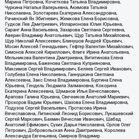
Марина Петровна, Кочеткова Татьяна Владимировна,
Чуркина Наталья Валерьевна, Акимова Татьяна
Николаевна, Золотарева Екатерина Александровна,
Рачинский Ян Збигневич, Жемкова Елена Борисовна,
Гудков Лев Дмитриевич, Илларионова Юлия Юрьевна,
Саранг Анна Васильевна, Захарова Светлана Сергеевна,
Аверин Владимир Анатольевич, Щур Татьяна Михайловна,
Щур Николай Алексеевич, Блинушов Андрей Юрьевич,
Мосин Алексей Геннадьевич, Гефтер Валентин Михайлович,
Симонов Алексей Кириллович, Флиге Ирина Анатольевна,
Мельникова Валентина Дмитриевна, Вититинова Елена
Владимировна, Баженова Светлана Куприяновна,
Максимов Сергей Владимирович, Беляев Сергей Иванович,
Голубева Елена Николаевна, Ганнушкина Светлана
Алексеевна, Закс Елена Владимировна, Буртина Елена
Юрьевна, Гендель Людмила Залмановна, Кокорина
Екатерина Алексеевна, Шуманов Илья Вячеславович,
Арапова Галина Юрьевна, Свечников Анатолий Мариевич,
Прохоров Вадим Юрьевич, Шахова Елена Владимировна,
Подузов Сергей Васильевич, Протасова Ирина
Вячеславовна, Литинский Леонид Борисович, Лукашевский
Сергей Маркович, Бахмин Вячеслав Иванович, Шабад
Анатолий Ефимович, Сухих Дарья Николаевна, Орлов Олег
Петрович, Добровольская Анна Дмитриевна, Королева
Александра Евгеньевна, Смирнов Владимир