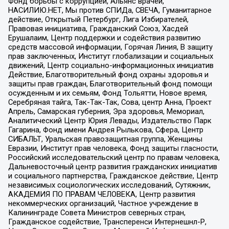
Фонд борьбы с коррупцией, Альянс врачей,
НАСИЛИЮ.НЕТ, Мы против СПИДа, СВЕЧА, Гуманитарное
действие, Открытый Петербург, Лига Избирателей,
Правовая инициатива, Гражданский Союз, Хасдей
Ерушалаим, Центр поддержки и содействия развитию
средств массовой информации, Горячая Линия, В защиту
прав заключенных, Институт глобализации и социальных
движений, Центр социально-информационных инициатив
Действие, Благотворительный фонд охраны здоровья и
защиты прав граждан, Благотворительный фонд помощи
осужденным и их семьям, Фонд Тольятти, Новое время,
Серебряная тайга, Так-Так-Так, Сова, центр Анна, Проект
Апрель, Самарская губерния, Эра здоровья, Мемориал,
Аналитический Центр Юрия Левады, Издательство Парк
Гагарина, Фонд имени Андрея Рылькова, Сфера, Центр
СИБАЛЬТ, Уральская правозащитная группа, Женщины
Евразии, Институт прав человека, Фонд защиты гласности,
Российский исследовательский центр по правам человека,
Дальневосточный центр развития гражданских инициатив
и социального партнерства, Гражданское действие, Центр
независимых социологических исследований, Сутяжник,
АКАДЕМИЯ ПО ПРАВАМ ЧЕЛОВЕКА, Центр развития
некоммерческих организаций, Частное учреждение в
Калининграде Совета Министров северных стран,
Гражданское содействие, Трансперенси Интернешнл-Р,