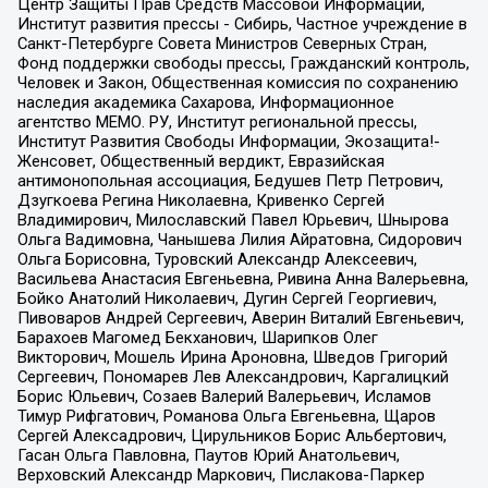
Центр Защиты Прав Средств Массовой Информации,
Институт развития прессы - Сибирь, Частное учреждение в
Санкт-Петербурге Совета Министров Северных Стран,
Фонд поддержки свободы прессы, Гражданский контроль,
Человек и Закон, Общественная комиссия по сохранению
наследия академика Сахарова, Информационное
агентство МЕМО. РУ, Институт региональной прессы,
Институт Развития Свободы Информации, Экозащита!-
Женсовет, Общественный вердикт, Евразийская
антимонопольная ассоциация, Бедушев Петр Петрович,
Дзугкоева Регина Николаевна, Кривенко Сергей
Владимирович, Милославский Павел Юрьевич, Шнырова
Ольга Вадимовна, Чанышева Лилия Айратовна, Сидорович
Ольга Борисовна, Туровский Александр Алексеевич,
Васильева Анастасия Евгеньевна, Ривина Анна Валерьевна,
Бойко Анатолий Николаевич, Дугин Сергей Георгиевич,
Пивоваров Андрей Сергеевич, Аверин Виталий Евгеньевич,
Барахоев Магомед Бекханович, Шарипков Олег
Викторович, Мошель Ирина Ароновна, Шведов Григорий
Сергеевич, Пономарев Лев Александрович, Каргалицкий
Борис Юльевич, Созаев Валерий Валерьевич, Исламов
Тимур Рифгатович, Романова Ольга Евгеньевна, Щаров
Сергей Алексадрович, Цирульников Борис Альбертович,
Гасан Ольга Павловна, Паутов Юрий Анатольевич,
Верховский Александр Маркович, Пислакова-Паркер