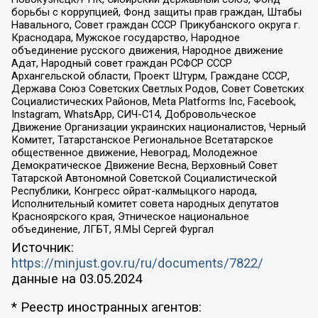
борьбы с коррупцией, Фонд защиты прав граждан, Штабы
Навального, Совет граждан СССР Прикубанского округа г.
Краснодара, Мужское государство, Народное
объединение русского движения, Народное движение
Адат, Народный совет граждан РСФСР СССР
Архангельской области, Проект Штурм, Граждане СССР,
Держава Союз Советских Светлых Родов, Совет Советских
Социалистических Районов, Meta Platforms Inc, Facebook,
Instagram, WhatsApp, СИЧ-С14, Добровольческое
Движение Организации украинских националистов, Черный
Комитет, Татарстанское Региональное Всетатарское
общественное движение, Невоград, Молодежное
Демократическое Движение Весна, Верховный Совет
Татарской Автономной Советской Социалистической
Республики, Конгресс ойрат-калмыцкого народа,
Исполнительный комитет совета народных депутатов
Красноярского края, Этническое национальное
объединение, ЛГБТ, Я.МЫ Сергей Фургал
Источник:
https://minjust.gov.ru/ru/documents/7822/
данные на
03.05.2024
* Реестр иностранных агентов: