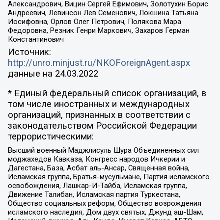
Александрович, Вицин Сергей Ефимович, Золотухин Борис
Андреевич, Левинсон Лев Семенович, Локшина Татьяна
Иосифовна, Орлов Олег Петрович, Полякова Мара
Федоровна, Резник Генри Маркович, Захаров Герман
Константинович
Источник:
http://unro.minjust.ru/NKOForeignAgent.aspx
данные на
24.03.2022
* Единый федеральный список организаций, в
том числе иностранных и международных
организаций, признанных в соответствии с
законодательством Российской Федерации
террористическими:
Высший военный Маджлисуль Шура Объединенных сил
моджахедов Кавказа, Конгресс народов Ичкерии и
Дагестана, База, Асбат аль-Ансар, Священная война,
Исламская группа, Братья-мусульмане, Партия исламского
освобождения, Лашкар-И-Тайба, Исламская группа,
Движение Талибан, Исламская партия Туркестана,
Общество социальных реформ, Общество возрождения
исламского наследия, Дом двух святых, Джунд аш-Шам,