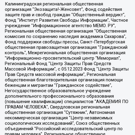
Калининградская региональная общественная организация "Экозащита!-Женсовет", Фонд содействия защите прав и свобод граждан "Общественный вердикт", Фонд "Институт Развития Свободы Информации", Частное учреждение "Информационное агентство МЕМО. РУ", Региональная общественная организация "Общественная комиссия по сохранению наследия академика Сахарова", Фонд поддержки свободы прессы, Санкт-Петербургская общественная правозащитная организация "Гражданский контроль", Межрегиональная общественная организация "Информационно-просветительский центр "Мемориал", Региональный Фонд "Центр Защиты Прав Средств Массовой Информации", с 05.12.2023 Фонд "Центр Защиты Прав Средств массовой информации", Региональная общественная благотворительная организация помощи беженцам и мигрантам "Гражданское содействие", Негосударственное образовательное учреждение дополнительного профессионального образования (повышение квалификации) специалистов "АКАДЕМИЯ ПО ПРАВАМ ЧЕЛОВЕКА", Свердловская региональная общественная организация "Сутяжник", Автономная некоммерческая организация "Центр независимых социологических исследований", Союз общественных объединений "Российский исследовательский центр по правам человека", Региональное общественное учреждение научно-информационный центр "МЕМОРИАЛ", Некоммерческая организация "Фонд защиты гласности", Автономная некоммерческая организация "Институт прав человека", Городская общественная организация "Екатеринбургское общество "МЕМОРИАЛ", Городская общественная организация "Рязанское историко-просветительское и правозащитное общество "Мемориал" (Рязанский Мемориал), Челябинский региональный орган общественной самодеятельности – женское общественное объединение "Женщины Евразии", Челябинский региональный орган общественной самодеятельности "Уральская правозащитная группа", Фонд содействия защите здоровья и социальной справедливости имени Андрея Рылькова, Автономная Некоммерческая Организация "Аналитический Центр Юрия Левады", Автономная некоммерческая организация социальной поддержки населения "Проект Апрель", Региональная общественная организация помощи женщинам и детям, находящимся в кризисной ситуации "Информационно-методический центр "Анна", Фонд содействия развитию массовых коммуникаций и правовому просвещению "Так-так-Так", Фонд содействия устойчивому развитию "Серебряная тайга", Свердловский региональный общественный фонд социальных проектов "Новое время", "Idel.Реалии", Кавказ.Реалии, Крым.Реалии, Телеканал Настоящее Время, Татаро-башкирская служба Радио Свобода (Azatliq Radiosi), Радио Свободная Европа/Радио Свобода (PCE/PC), "Сибирь.Реалии", "Фактограф", Благотворительный фонд помощи осужденным и их семьям, Автономная некоммерческая организация "Институт глобализации и социальных движений", Фонд "В защиту прав заключенных", Частное учреждение "Центр поддержки и содействия развитию средств массовой информации", Пензенский региональный общественный благотворительный фонд "Гражданский союз", "Север.Реалии", Некоммерческая организация Фонд "Правовая инициатива", Общество с ограниченной ответственностью "Радио Свободная Европа/Радио Свобода", Чешское информационное агентство "MEDIUM-ORIENT", Красноярская региональная общественная организация "Мы против СПИДа", Камалягин Денис Николаевич, Маркелов Сергей Евгеньевич, Пономарев Лев Александрович, Савицкая Людмила Алексеевна, Автономная некоммерческая организация "Центр по работе с проблемой насилия "НАСИЛИЮ.НЕТ", Межрегиональный профессиональный союз работников здравоохранения "Альянс врачей", Юридическое лицо, зарегистрированное в Латвийской Республике, SIA "Medusa Project" (регистрационный номер 40103797863, дата регистрации 10.06.2014), Некоммерческая организация "Фонд по борьбе с коррупцией", Автономная некоммерческая организация "Институт права и публичной политики", Баданин Роман Сергеевич, Гликин Максим Александрович, Железнова Мария Михайловна, Лукьянова Юлия Сергеевна, Маетная Елизавета Витальевна, Маняхин Петр Борисович, Чуракова Ольга Владимировна, Ярош Юлия Петровна, Юридическое лицо "The Insider SIA", зарегистрированное в Риге, Латвийская Республика (дата регистрации 26.06.2015), являющееся администратором доменного имени интернет-издания "The Insider SIA", https://theins.ru, Постернак Алексей Евгеньевич, Рубин Михаил Аркадьевич, Анин Роман Александрович, Юридическое лицо Istories fonds, зарегистрированное в Латвийской Республике (регистрационный номер 50008295751, дата регистрации 24.02.2020), Великовский Дмитрий Александрович, Долинина Ирина Николаевна, Мароховская Алеся Алексеевна, Шлейнов Роман Юрьевич, Шмагун Олеся Валентиновна, Общество с ограниченной ответственностью "Альтаир 2021", Общество с ограниченной ответственностью "Вега 2021", Общество с ограниченной ответственностью "Главный редактор 2021", Общество с ограниченной ответственностью "Ромашки монолит", Важенков Артем Валерьевич, Ивановская областная общественная организация "Центр гендерных исследований", Гурман Юрий Альбертович, Медиапроект "ОВД-Инфо", Егоров Владимир Владимирович, Жилинский Владимир Александрович, Общество с ограниченной ответственностью "ЗП", Иванова София Юрьевна, Карезина Инна Павловна, Кильтау Екатерина Викторовна, Петров Алексей Викторович, Пискунов Сергей Евгеньевич, Смирнов Сергей Сергеевич, Тихонов Михаил Сергеевич, Общество с ограниченной ответственностью "ЖУРНАЛИСТ-ИНОСТРАННЫЙ АГЕНТ", Арапова Галина Юрьевна, Вольтская Татьяна Анатольевна, Американская компания "Mason G.E.S. Anonymous Foundation" (США), являющаяся владельцем интернет-издания https://mnews.world/, Компания "Stichting Bellingcat", зарегистрированная в Нидерландах (дата регистрации 11.07.2018), Захаров Андрей Вячеславович, Клепиковская Екатерина Дмитриевна, Общество с ограниченной ответственностью "МЕМО", Перл Роман Александрович, Симонов Евгений Алексеевич, Соловьева Елена Анатольевна, Сотников Даниил Владимирович, Сурначева Елизавета Дмитриевна, Автономная некоммерческая организация по защите прав человека и информированию населения "Якутия – Наше Мнение", Общество с ограниченной ответственностью "Москоу диджитал медиа", с 26.01.2023 Общество с ограниченной ответственностью "Чайка Белые сады", Ветошкина Валерия Валерьевна, Заговора Максим Александрович, Межрегиональное общественное движение "Российская ЛГБТ - сеть", Оленичев Максим Владимирович, Павлов Иван Юрьевич, Скворцова Елена Сергеевна, Общество с ограниченной ответственностью "Как бы инагент", Кочетков Игорь Викторович, Общество с ограниченной ответственностью "Честные выборы", Еланчик Олег Александрович, Общество с ограниченной ответственностью "Нобелевский призыв", Гималова Регина Эмилевна, Григорьев Андрей Валерьевич, Григорьева Алина Александровна, Ассоциация по содействию защите прав призывников, альтернативнослужащих и военнослужащих "Правозащитная группа "Гражданин.Армия.Право", Хисамова Регина Фаритовна, Автономная некоммерческая организация по реализации социально-правовых программ "Лилит", Дальневосточное общественное движение "Маяк", Санкт-Петербургская ЛГБТ-инициативная группа "Выход", Инициативная группа ЛГБТ+ "Реверс", Алексеев Андрей Викторович, Бекбулатова Таисия Львовна, Беляев Иван Михайлович, Владыкина Елена Сергеевна, Гельман Марат Александрович, Никульшина Вероника Юрьевна, Толоконникова Надежда Андреевна, Шендерович Виктор Анатольевич, Общество с ограниченной ответственностью "Данное сообщение", Общество с ограниченной ответственностью Издательский дом "Новая глава", Айнбиндер Александра Александровна, Московский комьюнити-центр для ЛГБТ+инициатив, Благотворительный фонд развития филантропии, Deutsche Welle (Германия, Kurt-Schumacher-Strasse 3, 53113 Bonn), Борзунова Мария Михайловна, Воробьев Виктор Викторович, Голубева Анна Львовна, Константинова Алла Михайловна, Малкова Ирина Владимировна, Мурадов Мурад Абдулгалимович, Осетинская Елизавета Николаевна, Понасенков Евгений Николаевич, Ганапольский Матвей Юрьевич, Киселев Евгений Алексеевич, Борухович Ирина Григорьевна, Дремин Иван Тимофеевич, Дубровский Дмитрий Викторович, Красноярская региональная общественная организация поддержки и развития альтернативных образовательных технологий и межкультурных коммуникаций "ИНТЕРРА", Маяковская Екатерина Алексеевна, Фейгин Марк Захарович, Филимонов Андрей Викторович, Дзугкоева Регина Николаевна, Доброхотов Роман Александрович, Дудь Юрий Александрович, Елкин Сергей Владимирович, Кругликов Кирилл Игоревич, Сабунаева Мария Леонидовна, Семенов Алексей Владимирович, Шаинян Карен Багратович, Шульман Екатерина Михайловна, Асафьев Артур Валерьевич, Вахштайн Виктор Семенович, Венедиктов Алексей Алексеевич, Лушникова Екатерина Евгеньевна, Волков Леонид Михайлович, Невзоров Александр Глебович, Пархоменко Сергей Борисович, Сироткин Ярослав Николаевич, Кара-Мурза Владимир Владимирович, Баранова Наталья Владимировна, Гозман Леонид Яковлевич, Кагарлицкий Борис Юльевич, Климарев Михаил Валерьевич, Милов Владимир Станиславович, Автономная некоммерческая организация Краснодарский центр современного искусства "Типография", Моргенштерн Алишер Тагирович, Соболь Любовь Эдуардовна, Общество с ограниченной ответственностью "ЛИЗА НОРМ", Каспаров Гарри Кимович, Ходорковский Михаил Борисович, Общество с ограниченной ответственностью "Апрельские тезисы", Данилович Ирина Брониславовна, Кашин Олег Владимирович, Петров Николай Владимирович, Пивоваров Алексей Владимирович, Соколов Михаил Владимирович, Цветкова Юлия Владимировна, Чичваркин Евгений Александрович, Комитет против пыток/Команда против пыток, Общество с ограниченной ответственностью "Первый научный", Общество с ограниченной ответственностью "Вертолет и ко", Белоцерковская Вероника Борисовна, Кац Максим Евгеньевич, Лазарева Татьяна Юрьевна, Шаведдинов Руслан Табризович, Яшин Илья Валерьевич, Общество с ограниченной ответственностью "Иноагент ААВ", Алешковский Дмитрий Петрович, Альбац Евгения Марковна, Быков Дмитрий Львович, Галямина Юлия Евгеньевна, Лойко Сергей Леонидович, Мартынов Кирилл Константинович, Медведев Сергей Александрович, Крашенинников Федор Геннадиевич, Гордеева Катерина Вл