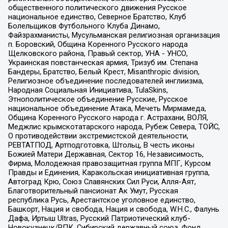
общественного политического движения Русское
национальное единство, Северное Братство, Клуб
Болельщиков Футбольного Клуба Динамо,
Файзрахманисты, Мусульманская религиозная организация
п. Боровский, Община Коренного Русского народа
Щелковского района, Правый сектор, УНА - УНСО,
Украинская повстанческая армия, Тризуб им. Степана
Бандеры, Братство, Белый Крест, Misanthropic division,
Религиозное объединение последователей инглиизма,
Народная Социальная Инициатива, TulaSkins,
Этнополитическое объединение Русские, Русское
национальное объединение Атака, Мечеть Мирмамеда,
Община Коренного Русского народа г. Астрахани, ВОЛЯ,
Меджлис крымскотатарского народа, Рубеж Севера, ТОЙС,
О противодействии экстремистской деятельности,
РЕВТАТПОД, Артподготовка, Штольц, В честь иконы
Божией Матери Державная, Сектор 16, Независимость,
Фирма, Молодежная правозащитная группа МПГ, Курсом
Правды и Единения, Каракольская инициативная группа,
Автоград Крю, Союз Славянских Сил Руси, Алля-Аят,
Благотворительный пансионат Ак Умут, Русская
республика Русь, Арестантское уголовное единство,
Башкорт, Нация и свобода, Нация и свобода, W.H.С., Фалунь
Дафа, Иртыш Ultras, Русский Патриотический клуб-
Новокузнецк/РПК, Сибирский державный союз, Фонд