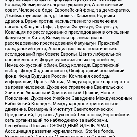
Россия, Всемирный конгресс украинцев, Атлантический
совет, Человек в беде, Европейский фонд за демократию,
Джеймстаунский фонд, Прожект Хармони, Родники
дракона, Врачи против насильственного извлечения
органов, Фалунь Дафа, Друзья Фалуньгун, Фалуньгун,
Коалиция по расследованию преследования в отношении
Фалуньгун в Китае, Всемирная организация по
расследованию преследований Фалуньгун, Пражский
гражданский центр, Ассоциация школ политических
исследований при Совете Европы, Центр либеральной
современности, Форум русскоязычных европейцев,
Немецко-русский обмен, Бард колледж, Европейский
выбор, Фонд Ходорковского, Оксфордский российский
фонд, Фонд Будущее России, Компания свободы
информации, Проект Медиа, Международное партнерство
за права человека, Духовное Управление Евангельских
Христиан Украинской Христианской Церкви, Новое
Поколение, Духовное Учебное Заведение Международный
Библейский Колледж, Международное христианское
движение, Всемирный Институт Саентологических
Предприятий, Церковь Духовной Технологии, Европейская
сеть организаций по наблюдению за выборами,
Республика Польша, СВОБОДНЫЙ ИДЕЛЬ-УРАЛ,
Ассоциация развития журналистики, IStories fonds,
Королевский Институт Международных Отношений,