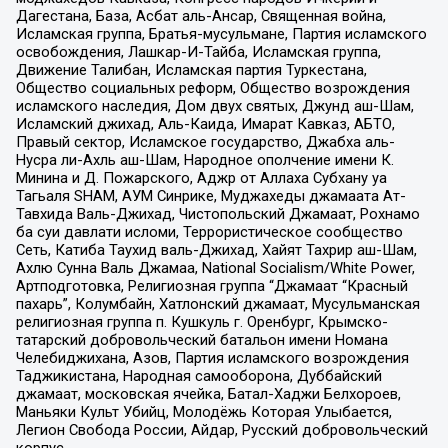
Дагестана, База, Асбат аль-Ансар, Священная война,
Исламская группа, Братья-мусульмане, Партия исламского
освобождения, Лашкар-И-Тайба, Исламская группа,
Движение Талибан, Исламская партия Туркестана,
Общество социальных реформ, Общество возрождения
исламского наследия, Дом двух святых, Джунд аш-Шам,
Исламский джихад, Аль-Каида, Имарат Кавказ, АБТО,
Правый сектор, Исламское государство, Джабха аль-
Нусра ли-Ахль аш-Шам, Народное ополчение имени К.
Минина и Д. Пожарского, Аджр от Аллаха Субхану уа
Тагьаля SHAM, АУМ Синрике, Муджахеды джамаата Ат-
Тавхида Валь-Джихад, Чистопольский Джамаат, Рохнамо
ба суи давлати исломи, Террористическое сообщество
Сеть, Катиба Таухид валь-Джихад, Хайят Тахрир аш-Шам,
Ахлю Сунна Валь Джамаа, National Socialism/White Power,
Артподготовка, Религиозная группа “Джамаат “Красный
пахарь”, Колумбайн, Хатлонский джамаат, Мусульманская
религиозная группа п. Кушкуль г. Оренбург, Крымско-
татарский добровольческий батальон имени Номана
Челебиджихана, Азов, Партия исламского возрождения
Таджикистана, Народная самооборона, Дуббайский
джамаат, московская ячейка, Батал-Хаджи Белхороев,
Маньяки Культ Убийц, Молодёжь Которая Улыбается,
Легион Свобода России, Айдар, Русский добровольческий
корпус