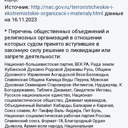
Источник:
http://nac.gov.ru/terroristicheskie-i-
ekstremistskie-organizacii-i-materialy.html
данные
на
16.11.2023
* Перечень общественных объединений и
религиозных организаций в отношении
которых судом принято вступившее в
законную силу решение о ликвидации или
запрете деятельности:
Национал-большевистская партия, ВЕК РА, Рада земли
Кубанской Духовно Родовой Державы Русь, Община
Духовного Управления Асгардской Веси Беловодья,
Славянская Община Капища Веды Перуна, Мужская
Духовная Семинария Староверов-Инглингов, Нурджулар, К
Богодержавию, Таблиги Джамаат, Свидетели Иеговы,
Русское национальное единство, Национал-
социалистическое общество, Джамаат мувахидов,
Объединенный Вилайат Кабарды, Балкарии и Карачая,
Союз славян, Ат-Такфир Валь-Хиджра, Пит Буль,
Национал-социалистическая рабочая партия России,
Славянский союз, Формат-18, Благородный Орден
Дьявола, Армия воли народа, Национальная