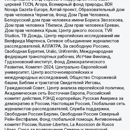
церквей TCCN, Агора, Всемирный фонд природы, BDR
Novaja Gazeta-Europe, Алтай проект, Образовательный дом
прав человека Чернигов, Фонд Дом Прав Человека,
Белорусский дом прав человека имени Бориса Звозскова,
Дом прав человека Тбилиси, Дом прав человека Ереван,
Дом прав человека Крым, Центр дикого лосося, TVR
Studios, ТВ Дождь, Центр европейских исследований им
Вилфрида Мартенса, Сетевое объединение журналистов
расследователей, АЛЛАТРА, За свободную Россию,
Свободная Бурятия, Uralic, UnKremlin, Международная
федерация транспортных рабочих, ИстЧам Финланд,
Гудзоновский институт, Фонд Демократического
Развития, Комитет-2024, Центрально-Европейский
университет, Центр восточноевропейских и
международных исследований, Общество Сторожевой
башни, Библии и трактатов Свидетелей Иеговы,
Гражданский Совет, Центр анализа европейской политики,
Академическая сеть Восточная Европа, Российский
комитет действия, РЭНД корпорейшн, Русская Америка за
демократию в России, Настоящая Россия, Глобальная сеть
журналистов-расследователей, Служба поддержки,
Свободная Россия Берлин, Свободная Россия Северный
Рейн-Вестфалия, Фонд глобальной помощи, Антивоенный
комитет России, Russie-Libertes, La Asocicion de Rusos
Libres, Союз за возвращение Северных территорий,