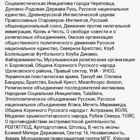
Социалистическая Инициатива города Череповца,
Духовно-Родовая Держава Русь, Русское национальное
единство, Древнерусской Инглистической церкви
Православных Староверов-Инглингов, Русский
общенациональный союз, Движение против нелегальной
иммиграции, Кровь и Честь, О свободе совести и о
религиозных объединениях, Омская организация
общественного политического движения Русское
национальное единство, Северное Братство, Клуб
Болельщиков Футбольного Клуба Динамо,
Файзрахманисты, Мусульманская религиозная организация
п. Боровский, Община Коренного Русского народа
Щелковского района, Правый сектор, УНА - УНСО,
Украинская повстанческая армия, Тризуб им. Степана
Бандеры, Братство, Белый Крест, Misanthropic division,
Религиозное объединение последователей инглиизма,
Народная Социальная Инициатива, TulaSkins,
Этнополитическое объединение Русские, Русское
национальное объединение Атака, Мечеть Мирмамеда,
Община Коренного Русского народа г. Астрахани, ВОЛЯ,
Меджлис крымскотатарского народа, Рубеж Севера, ТОЙС,
О противодействии экстремистской деятельности,
РЕВТАТПОД, Артподготовка, Штольц, В честь иконы
Божией Матери Державная, Сектор 16, Независимость,
Фирма, Молодежная правозащитная группа МПГ, Курсом