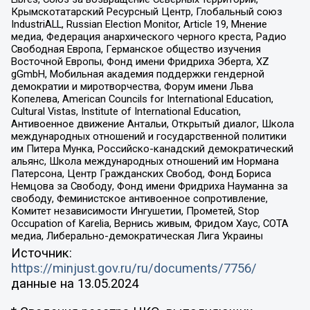
Крымскотатарский Ресурсный Центр, Глобальный союз
IndustriALL, Russian Election Monitor, Article 19, Мнение
медиа, Федерация анархического черного креста, Радио
Свободная Европа, Германское общество изучения
Восточной Европы, Фонд имени Фридриха Эберта, XZ
gGmbH, Мобильная академия поддержки гендерной
демократии и миротворчества, Форум имени Льва
Копелева, American Councils for International Education,
Cultural Vistas, Institute of International Education,
Антивоенное движение Антальи, Открытый диалог, Школа
международных отношений и государственной политики
им Питера Мунка, Российско-канадский демократический
альянс, Школа международных отношений им Нормана
Патерсона, Центр Гражданских Свобод, Фонд Бориса
Немцова за Свободу, Фонд имени Фридриха Науманна за
свободу, Феминистское антивоенное сопротивление,
Комитет независимости Ингушетии, Прометей, Stop
Occupation of Karelia, Вернись живым, Фридом Хаус, СОТА
медиа, Либерально-демократическая Лига Украины
Источник:
https://minjust.gov.ru/ru/documents/7756/
данные на
13.05.2024