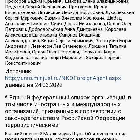
Прохоров Вадим Юрьевич, Шахова Елена Владимировна,
Подузов Сергей Васильевич, Протасова Ирина
Вячеславовна, Литинский Леонид Борисович, Лукашевский
Сергей Маркович, Бахмин Вячеслав Иванович, Шабад
Анатолий Ефимович, Сухих Дарья Николаевна, Орлов Олег
Петрович, Добровольская Анна Дмитриевна, Королева
Александра Евгеньевна, Смирнов Владимир
Александрович, Вицин Сергей Ефимович, Золотухин Борис
Андреевич, Левинсон Лев Семенович, Локшина Татьяна
Иосифовна, Орлов Олег Петрович, Полякова Мара
Федоровна, Резник Генри Маркович, Захаров Герман
Константинович
Источник:
http://unro.minjust.ru/NKOForeignAgent.aspx
данные на
24.03.2022
* Единый федеральный список организаций, в
том числе иностранных и международных
организаций, признанных в соответствии с
законодательством Российской Федерации
террористическими:
Высший военный Маджлисуль Шура Объединенных сил
моджахедов Кавказа, Конгресс народов Ичкерии и