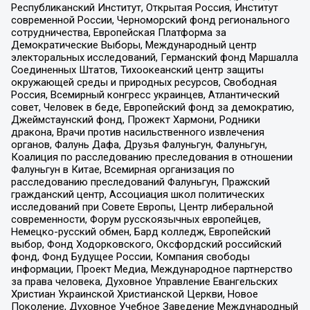
Республиканский Институт, Открытая Россия, Институт
современной России, Черноморский фонд регионального
сотрудничества, Европейская Платформа за
Демократические Выборы, Международный центр
электоральных исследований, Германский фонд Маршалла
Соединенных Штатов, Тихоокеанский центр защиты
окружающей среды и природных ресурсов, Свободная
Россия, Всемирный конгресс украинцев, Атлантический
совет, Человек в беде, Европейский фонд за демократию,
Джеймстаунский фонд, Прожект Хармони, Родники
дракона, Врачи против насильственного извлечения
органов, Фалунь Дафа, Друзья Фалуньгун, Фалуньгун,
Коалиция по расследованию преследования в отношении
Фалуньгун в Китае, Всемирная организация по
расследованию преследований Фалуньгун, Пражский
гражданский центр, Ассоциация школ политических
исследований при Совете Европы, Центр либеральной
современности, Форум русскоязычных европейцев,
Немецко-русский обмен, Бард колледж, Европейский
выбор, Фонд Ходорковского, Оксфордский российский
фонд, Фонд Будущее России, Компания свободы
информации, Проект Медиа, Международное партнерство
за права человека, Духовное Управление Евангельских
Христиан Украинской Христианской Церкви, Новое
Поколение, Духовное Учебное Заведение Международный