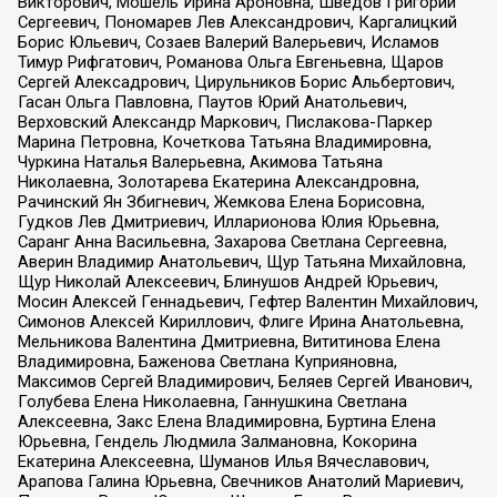
Викторович, Мошель Ирина Ароновна, Шведов Григорий
Сергеевич, Пономарев Лев Александрович, Каргалицкий
Борис Юльевич, Созаев Валерий Валерьевич, Исламов
Тимур Рифгатович, Романова Ольга Евгеньевна, Щаров
Сергей Алексадрович, Цирульников Борис Альбертович,
Гасан Ольга Павловна, Паутов Юрий Анатольевич,
Верховский Александр Маркович, Пислакова-Паркер
Марина Петровна, Кочеткова Татьяна Владимировна,
Чуркина Наталья Валерьевна, Акимова Татьяна
Николаевна, Золотарева Екатерина Александровна,
Рачинский Ян Збигневич, Жемкова Елена Борисовна,
Гудков Лев Дмитриевич, Илларионова Юлия Юрьевна,
Саранг Анна Васильевна, Захарова Светлана Сергеевна,
Аверин Владимир Анатольевич, Щур Татьяна Михайловна,
Щур Николай Алексеевич, Блинушов Андрей Юрьевич,
Мосин Алексей Геннадьевич, Гефтер Валентин Михайлович,
Симонов Алексей Кириллович, Флиге Ирина Анатольевна,
Мельникова Валентина Дмитриевна, Вититинова Елена
Владимировна, Баженова Светлана Куприяновна,
Максимов Сергей Владимирович, Беляев Сергей Иванович,
Голубева Елена Николаевна, Ганнушкина Светлана
Алексеевна, Закс Елена Владимировна, Буртина Елена
Юрьевна, Гендель Людмила Залмановна, Кокорина
Екатерина Алексеевна, Шуманов Илья Вячеславович,
Арапова Галина Юрьевна, Свечников Анатолий Мариевич,