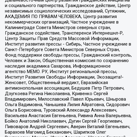
Дальневосточный центр развития гражданских инициатив
и социального партнерства, Гражданское действие, Центр
независимых социологических исследований, Сутяжник,
АКАДЕМИЯ ПО ПРАВАМ ЧЕЛОВЕКА, Центр развития
некоммерческих организаций, Частное учреждение в
Калининграде Совета Министров северных стран,
Гражданское содействие, Трансперенси Интернешнл-Р,
Центр Защиты Прав Средств Массовой Информации,
Институт развития прессы - Сибирь, Частное учреждение в
Санкт-Петербурге Совета Министров Северных Стран,
Фонд поддержки свободы прессы, Гражданский контроль,
Человек и Закон, Общественная комиссия по сохранению
наследия академика Сахарова, Информационное
агентство МЕМО. РУ, Институт региональной прессы,
Институт Развития Свободы Информации, Экозащита!-
Женсовет, Общественный вердикт, Евразийская
антимонопольная ассоциация, Бедушев Петр Петрович,
Дзугкоева Регина Николаевна, Кривенко Сергей
Владимирович, Милославский Павел Юрьевич, Шнырова
Ольга Вадимовна, Чанышева Лилия Айратовна, Сидорович
Ольга Борисовна, Туровский Александр Алексеевич,
Васильева Анастасия Евгеньевна, Ривина Анна Валерьевна,
Бойко Анатолий Николаевич, Дугин Сергей Георгиевич,
Пивоваров Андрей Сергеевич, Аверин Виталий Евгеньевич,
Барахоев Магомед Бекханович, Шарипков Олег