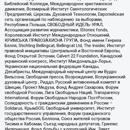
Библейский Колледж, Международное христианское
движение, Всемирный Институт Саентологических
Предприятий, Церковь Духовной Технологии, Европейская
сеть организаций по наблюдению за выборами,
Республика Польша, СВОБОДНЫЙ ИДЕЛЬ-УРАЛ,
Ассоциация развития журналистики, IStories fonds,
Королевский Институт Международных Отношений,
КРИМСЬКА ПРАВОЗАХИСНА ГРУПА, Фонд имени Генриха
Бёлля, Stichting Bellingcat, Bellingcat Ltd, The Insider, Институт
правовой инициативы Центральной и Восточной Европы,
Фонд Открытой Эстонии, Calvert 22 Foundation, Канадский
украинский конгресс, Институт Макдональда-Лорье,
Украинская национальная федерация Канады,
Декабристы, Международный научный центр им Вудро
Вильсона, Свободная пресса, Возрождение, Всеукраинский
духовный центр , Риддл, Русский антивоенный комитет в
Швеции, Проект Медуза, Фонд Андрея Сахарова, Форум
свободной России, Лига Свободных Наций, Transparеncy
International, Форум Свободных Народов ПостРоссии,
Солидарность с гражданским движением в России –
Solidarus, КрымSOS, Свободный университет, Институт
государственного управления, Форум гражданского
общества Россия, Беллона, Союз жителей островов
Тисима и Хабомаи, Съезд народных депутатов, Гринпис
Интернешнл, Фонд борьбы с коррупцией Инк, Завет