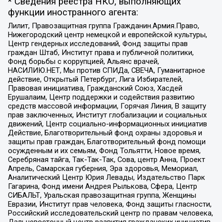
* Сведения реестра НКО, выполняющих
функции иностранного агента:
Лилит, Правозащитная группа Гражданин.Армия.Право,
Нижегородский центр немецкой и европейской культуры,
Центр гендерных исследований, Фонд защиты прав
граждан Штаб, Институт права и публичной политики,
Фонд борьбы с коррупцией, Альянс врачей,
НАСИЛИЮ.НЕТ, Мы против СПИДа, СВЕЧА, Гуманитарное
действие, Открытый Петербург, Лига Избирателей,
Правовая инициатива, Гражданский Союз, Хасдей
Ерушалаим, Центр поддержки и содействия развитию
средств массовой информации, Горячая Линия, В защиту
прав заключенных, Институт глобализации и социальных
движений, Центр социально-информационных инициатив
Действие, Благотворительный фонд охраны здоровья и
защиты прав граждан, Благотворительный фонд помощи
осужденным и их семьям, Фонд Тольятти, Новое время,
Серебряная тайга, Так-Так-Так, Сова, центр Анна, Проект
Апрель, Самарская губерния, Эра здоровья, Мемориал,
Аналитический Центр Юрия Левады, Издательство Парк
Гагарина, Фонд имени Андрея Рылькова, Сфера, Центр
СИБАЛЬТ, Уральская правозащитная группа, Женщины
Евразии, Институт прав человека, Фонд защиты гласности,
Российский исследовательский центр по правам человека,