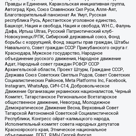
Правды и Единения, Каракольская инициативная группа,
Автоград Крю, Союз Славянских Сил Руси, Алля-Аят,
Благотворительный пансионат Ак Умут, Русская
республика Русь, Арестантское уголовное единство,
Башкорт, Нация и свобода, Нация и свобода, W.H.С., Фалунь
Дафа, Иртыш Ultras, Русский Патриотический клуб-
Новокузнецк/РПК, Сибирский державный союз, Фонд
борьбы с коррупцией, Фонд защиты прав граждан, Штабы
Навального, Совет граждан СССР Прикубанского округа г.
Краснодара, Мужское государство, Народное
объединение русского движения, Народное движение
Адат, Народный совет граждан РСФСР СССР
Архангельской области, Проект Штурм, Граждане СССР,
Держава Союз Советских Светлых Родов, Совет Советских
Социалистических Районов, Meta Platforms Inc, Facebook,
Instagram, WhatsApp, СИЧ-С14, Добровольческое
Движение Организации украинских националистов, Черный
Комитет, Татарстанское Региональное Всетатарское
общественное движение, Невоград, Молодежное
Демократическое Движение Весна, Верховный Совет
Татарской Автономной Советской Социалистической
Республики, Конгресс ойрат-калмыцкого народа,
Исполнительный комитет совета народных депутатов
Красноярского края, Этническое национальное
объединение, ЛГБТ, Я.МЫ Сергей Фургал