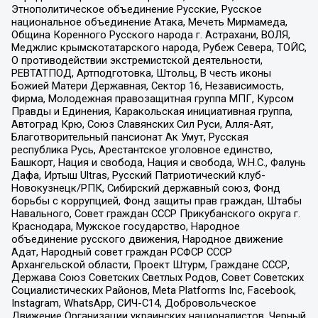
Этнополитическое объединение Русские, Русское
национальное объединение Атака, Мечеть Мирмамеда,
Община Коренного Русского народа г. Астрахани, ВОЛЯ,
Меджлис крымскотатарского народа, Рубеж Севера, ТОЙС,
О противодействии экстремистской деятельности,
РЕВТАТПОД, Артподготовка, Штольц, В честь иконы
Божией Матери Державная, Сектор 16, Независимость,
Фирма, Молодежная правозащитная группа МПГ, Курсом
Правды и Единения, Каракольская инициативная группа,
Автоград Крю, Союз Славянских Сил Руси, Алля-Аят,
Благотворительный пансионат Ак Умут, Русская
республика Русь, Арестантское уголовное единство,
Башкорт, Нация и свобода, Нация и свобода, W.H.С., Фалунь
Дафа, Иртыш Ultras, Русский Патриотический клуб-
Новокузнецк/РПК, Сибирский державный союз, Фонд
борьбы с коррупцией, Фонд защиты прав граждан, Штабы
Навального, Совет граждан СССР Прикубанского округа г.
Краснодара, Мужское государство, Народное
объединение русского движения, Народное движение
Адат, Народный совет граждан РСФСР СССР
Архангельской области, Проект Штурм, Граждане СССР,
Держава Союз Советских Светлых Родов, Совет Советских
Социалистических Районов, Meta Platforms Inc, Facebook,
Instagram, WhatsApp, СИЧ-С14, Добровольческое
Движение Организации украинских националистов, Черный