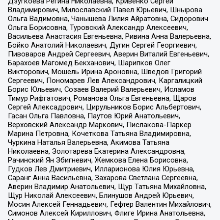
Дзугкоева Регина Николаевна, Кривенко Сергей
Владимирович, Милославский Павел Юрьевич, Шнырова
Ольга Вадимовна, Чанышева Лилия Айратовна, Сидорович
Ольга Борисовна, Туровский Александр Алексеевич,
Васильева Анастасия Евгеньевна, Ривина Анна Валерьевна,
Бойко Анатолий Николаевич, Дугин Сергей Георгиевич,
Пивоваров Андрей Сергеевич, Аверин Виталий Евгеньевич,
Барахоев Магомед Бекханович, Шарипков Олег
Викторович, Мошель Ирина Ароновна, Шведов Григорий
Сергеевич, Пономарев Лев Александрович, Каргалицкий
Борис Юльевич, Созаев Валерий Валерьевич, Исламов
Тимур Рифгатович, Романова Ольга Евгеньевна, Щаров
Сергей Алексадрович, Цирульников Борис Альбертович,
Гасан Ольга Павловна, Паутов Юрий Анатольевич,
Верховский Александр Маркович, Пислакова-Паркер
Марина Петровна, Кочеткова Татьяна Владимировна,
Чуркина Наталья Валерьевна, Акимова Татьяна
Николаевна, Золотарева Екатерина Александровна,
Рачинский Ян Збигневич, Жемкова Елена Борисовна,
Гудков Лев Дмитриевич, Илларионова Юлия Юрьевна,
Саранг Анна Васильевна, Захарова Светлана Сергеевна,
Аверин Владимир Анатольевич, Щур Татьяна Михайловна,
Щур Николай Алексеевич, Блинушов Андрей Юрьевич,
Мосин Алексей Геннадьевич, Гефтер Валентин Михайлович,
Симонов Алексей Кириллович, Флиге Ирина Анатольевна,