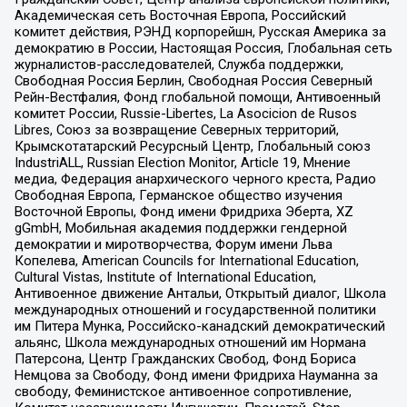
Академическая сеть Восточная Европа, Российский
комитет действия, РЭНД корпорейшн, Русская Америка за
демократию в России, Настоящая Россия, Глобальная сеть
журналистов-расследователей, Служба поддержки,
Свободная Россия Берлин, Свободная Россия Северный
Рейн-Вестфалия, Фонд глобальной помощи, Антивоенный
комитет России, Russie-Libertes, La Asocicion de Rusos
Libres, Союз за возвращение Северных территорий,
Крымскотатарский Ресурсный Центр, Глобальный союз
IndustriALL, Russian Election Monitor, Article 19, Мнение
медиа, Федерация анархического черного креста, Радио
Свободная Европа, Германское общество изучения
Восточной Европы, Фонд имени Фридриха Эберта, XZ
gGmbH, Мобильная академия поддержки гендерной
демократии и миротворчества, Форум имени Льва
Копелева, American Councils for International Education,
Cultural Vistas, Institute of International Education,
Антивоенное движение Антальи, Открытый диалог, Школа
международных отношений и государственной политики
им Питера Мунка, Российско-канадский демократический
альянс, Школа международных отношений им Нормана
Патерсона, Центр Гражданских Свобод, Фонд Бориса
Немцова за Свободу, Фонд имени Фридриха Науманна за
свободу, Феминистское антивоенное сопротивление,