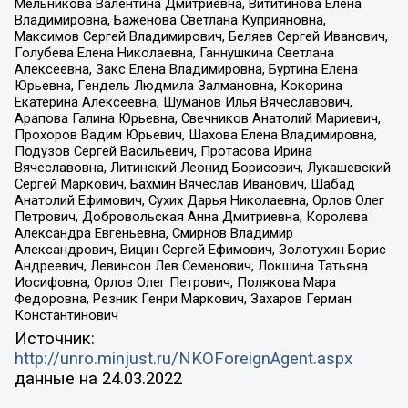
Мельникова Валентина Дмитриевна, Вититинова Елена
Владимировна, Баженова Светлана Куприяновна,
Максимов Сергей Владимирович, Беляев Сергей Иванович,
Голубева Елена Николаевна, Ганнушкина Светлана
Алексеевна, Закс Елена Владимировна, Буртина Елена
Юрьевна, Гендель Людмила Залмановна, Кокорина
Екатерина Алексеевна, Шуманов Илья Вячеславович,
Арапова Галина Юрьевна, Свечников Анатолий Мариевич,
Прохоров Вадим Юрьевич, Шахова Елена Владимировна,
Подузов Сергей Васильевич, Протасова Ирина
Вячеславовна, Литинский Леонид Борисович, Лукашевский
Сергей Маркович, Бахмин Вячеслав Иванович, Шабад
Анатолий Ефимович, Сухих Дарья Николаевна, Орлов Олег
Петрович, Добровольская Анна Дмитриевна, Королева
Александра Евгеньевна, Смирнов Владимир
Александрович, Вицин Сергей Ефимович, Золотухин Борис
Андреевич, Левинсон Лев Семенович, Локшина Татьяна
Иосифовна, Орлов Олег Петрович, Полякова Мара
Федоровна, Резник Генри Маркович, Захаров Герман
Константинович
Источник:
http://unro.minjust.ru/NKOForeignAgent.aspx
данные на
24.03.2022