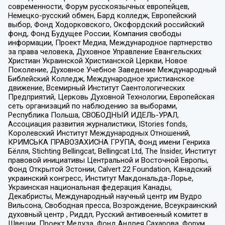
современности, Форум русскоязычных европейцев,
Немецко-русский обмен, Бард колледж, Европейский
выбор, Фонд Ходорковского, Оксфордский российский
фонд, Фонд Будущее России, Компания свободы
информации, Проект Медиа, Международное партнерство
за права человека, Духовное Управление Евангельских
Христиан Украинской Христианской Церкви, Новое
Поколение, Духовное Учебное Заведение Международный
Библейский Колледж, Международное христианское
движение, Всемирный Институт Саентологических
Предприятий, Церковь Духовной Технологии, Европейская
сеть организаций по наблюдению за выборами,
Республика Польша, СВОБОДНЫЙ ИДЕЛЬ-УРАЛ,
Ассоциация развития журналистики, IStories fonds,
Королевский Институт Международных Отношений,
КРИМСЬКА ПРАВОЗАХИСНА ГРУПА, Фонд имени Генриха
Бёлля, Stichting Bellingcat, Bellingcat Ltd, The Insider, Институт
правовой инициативы Центральной и Восточной Европы,
Фонд Открытой Эстонии, Calvert 22 Foundation, Канадский
украинский конгресс, Институт Макдональда-Лорье,
Украинская национальная федерация Канады,
Декабристы, Международный научный центр им Вудро
Вильсона, Свободная пресса, Возрождение, Всеукраинский
духовный центр , Риддл, Русский антивоенный комитет в
Швеции, Проект Медуза, Фонд Андрея Сахарова, Форум