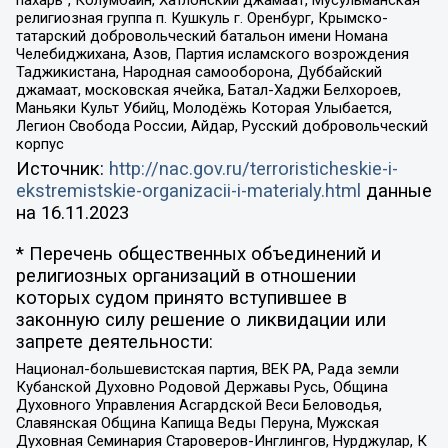
религиозная группа п. Кушкуль г. Оренбург, Крымско-
татарский добровольческий батальон имени Номана
Челебиджихана, Азов, Партия исламского возрождения
Таджикистана, Народная самооборона, Дуббайский
джамаат, московская ячейка, Батал-Хаджи Белхороев,
Маньяки Культ Убийц, Молодёжь Которая Улыбается,
Легион Свобода России, Айдар, Русский добровольческий
корпус
Источник:
http://nac.gov.ru/terroristicheskie-i-
ekstremistskie-organizacii-i-materialy.html
данные
на
16.11.2023
* Перечень общественных объединений и
религиозных организаций в отношении
которых судом принято вступившее в
законную силу решение о ликвидации или
запрете деятельности:
Национал-большевистская партия, ВЕК РА, Рада земли
Кубанской Духовно Родовой Державы Русь, Община
Духовного Управления Асгардской Веси Беловодья,
Славянская Община Капища Веды Перуна, Мужская
Духовная Семинария Староверов-Инглингов, Нурджулар, К