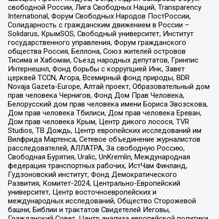
свободной России, Лига Свободных Наций, Transparеncy
International, Форум Свободных Народов ПостРоссии,
Солидарность с гражданским движением в России –
Solidarus, КрымSOS, Свободный университет, Институт
государственного управления, Форум гражданского
общества Россия, Беллона, Союз жителей островов
Тисима и Хабомаи, Съезд народных депутатов, Гринпис
Интернешнл, Фонд борьбы с коррупцией Инк, Завет
церквей TCCN, Агора, Всемирный фонд природы, BDR
Novaja Gazeta-Europe, Алтай проект, Образовательный дом
прав человека Чернигов, Фонд Дом Прав Человека,
Белорусский дом прав человека имени Бориса Звозскова,
Дом прав человека Тбилиси, Дом прав человека Ереван,
Дом прав человека Крым, Центр дикого лосося, TVR
Studios, ТВ Дождь, Центр европейских исследований им
Вилфрида Мартенса, Сетевое объединение журналистов
расследователей, АЛЛАТРА, За свободную Россию,
Свободная Бурятия, Uralic, UnKremlin, Международная
федерация транспортных рабочих, ИстЧам Финланд,
Гудзоновский институт, Фонд Демократического
Развития, Комитет-2024, Центрально-Европейский
университет, Центр восточноевропейских и
международных исследований, Общество Сторожевой
башни, Библии и трактатов Свидетелей Иеговы,
Гражданский Совет, Центр анализа европейской политики,