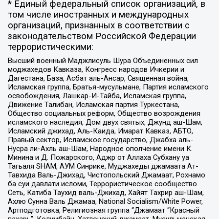
* Единый федеральный список организаций, в
том числе иностранных и международных
организаций, признанных в соответствии с
законодательством Российской Федерации
террористическими:
Высший военный Маджлисуль Шура Объединенных сил
моджахедов Кавказа, Конгресс народов Ичкерии и
Дагестана, База, Асбат аль-Ансар, Священная война,
Исламская группа, Братья-мусульмане, Партия исламского
освобождения, Лашкар-И-Тайба, Исламская группа,
Движение Талибан, Исламская партия Туркестана,
Общество социальных реформ, Общество возрождения
исламского наследия, Дом двух святых, Джунд аш-Шам,
Исламский джихад, Аль-Каида, Имарат Кавказ, АБТО,
Правый сектор, Исламское государство, Джабха аль-
Нусра ли-Ахль аш-Шам, Народное ополчение имени К.
Минина и Д. Пожарского, Аджр от Аллаха Субхану уа
Тагьаля SHAM, АУМ Синрике, Муджахеды джамаата Ат-
Тавхида Валь-Джихад, Чистопольский Джамаат, Рохнамо
ба суи давлати исломи, Террористическое сообщество
Сеть, Катиба Таухид валь-Джихад, Хайят Тахрир аш-Шам,
Ахлю Сунна Валь Джамаа, National Socialism/White Power,
Артподготовка, Религиозная группа “Джамаат “Красный
пахарь”, Колумбайн, Хатлонский джамаат, Мусульманская