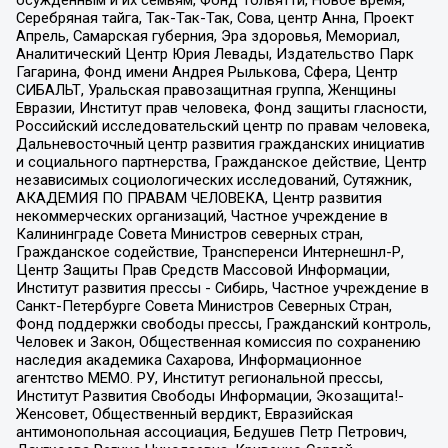
осужденным и их семьям, Фонд Тольятти, Новое время,
Серебряная тайга, Так-Так-Так, Сова, центр Анна, Проект
Апрель, Самарская губерния, Эра здоровья, Мемориал,
Аналитический Центр Юрия Левады, Издательство Парк
Гагарина, Фонд имени Андрея Рылькова, Сфера, Центр
СИБАЛЬТ, Уральская правозащитная группа, Женщины
Евразии, Институт прав человека, Фонд защиты гласности,
Российский исследовательский центр по правам человека,
Дальневосточный центр развития гражданских инициатив
и социального партнерства, Гражданское действие, Центр
независимых социологических исследований, Сутяжник,
АКАДЕМИЯ ПО ПРАВАМ ЧЕЛОВЕКА, Центр развития
некоммерческих организаций, Частное учреждение в
Калининграде Совета Министров северных стран,
Гражданское содействие, Трансперенси Интернешнл-Р,
Центр Защиты Прав Средств Массовой Информации,
Институт развития прессы - Сибирь, Частное учреждение в
Санкт-Петербурге Совета Министров Северных Стран,
Фонд поддержки свободы прессы, Гражданский контроль,
Человек и Закон, Общественная комиссия по сохранению
наследия академика Сахарова, Информационное
агентство МЕМО. РУ, Институт региональной прессы,
Институт Развития Свободы Информации, Экозащита!-
Женсовет, Общественный вердикт, Евразийская
антимонопольная ассоциация, Бедушев Петр Петрович,