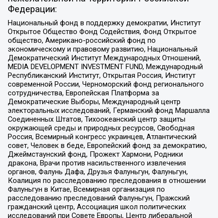
Федерации:
Национальный фонд в поддержку демократии, Институт
Открытое Общество Фонд Содействия, Фонд Открытое
общество, Американо-российский фонд по
экономическому и правовому развитию, Национальный
Демократический Институт Международных Отношений,
MEDIA DEVELOPMENT INVESTMENT FUND, Международный
Республиканский Институт, Открытая Россия, Институт
современной России, Черноморский фонд регионального
сотрудничества, Европейская Платформа за
Демократические Выборы, Международный центр
электоральных исследований, Германский фонд Маршалла
Соединенных Штатов, Тихоокеанский центр защиты
окружающей среды и природных ресурсов, Свободная
Россия, Всемирный конгресс украинцев, Атлантический
совет, Человек в беде, Европейский фонд за демократию,
Джеймстаунский фонд, Прожект Хармони, Родники
дракона, Врачи против насильственного извлечения
органов, Фалунь Дафа, Друзья Фалуньгун, Фалуньгун,
Коалиция по расследованию преследования в отношении
Фалуньгун в Китае, Всемирная организация по
расследованию преследований Фалуньгун, Пражский
гражданский центр, Ассоциация школ политических
исследований при Совете Европы, Центр либеральной