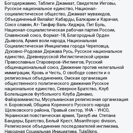
Богодержавию, Таблиги Джамаат, Свидетели Иеговы,
Русское национальное единство, Национал-
социалистическое общество, Джамаат мувахидов,
Объединенный Вилайат Кабарды, Балкарии и Карачая,
Союз славян, Ат-Такфир Валь-Хиджра, Пит Буль,
Национал-социалистическая рабочая партия России,
Славянский союз, Формат-18, Благородный Орден
Дьявола, Армия воли народа, Национальная
Социалистическая Инициатива города Череповца,
Духовно-Родовая Держава Русь, Русское национальное
единство, Древнерусской Инглистической церкви
Православных Староверов-Инглингов, Русский
общенациональный союз, Движение против нелегальной
иммиграции, Кровь и Честь, О свободе совести и о
религиозных объединениях, Омская организация
общественного политического движения Русское
национальное единство, Северное Братство, Клуб
Болельщиков Футбольного Клуба Динамо,
Файзрахманисты, Мусульманская религиозная организация
п. Боровский, Община Коренного Русского народа
Щелковского района, Правый сектор, УНА - УНСО,
Украинская повстанческая армия, Тризуб им. Степана
Бандеры, Братство, Белый Крест, Misanthropic division,
Религиозное объединение последователей инглиизма,
Народная Социальная Инициатива, TulaSkins,