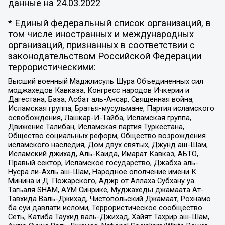
данные на
24.03.2022
* Единый федеральный список организаций, в
том числе иностранных и международных
организаций, признанных в соответствии с
законодательством Российской Федерации
террористическими:
Высший военный Маджлисуль Шура Объединенных сил
моджахедов Кавказа, Конгресс народов Ичкерии и
Дагестана, База, Асбат аль-Ансар, Священная война,
Исламская группа, Братья-мусульмане, Партия исламского
освобождения, Лашкар-И-Тайба, Исламская группа,
Движение Талибан, Исламская партия Туркестана,
Общество социальных реформ, Общество возрождения
исламского наследия, Дом двух святых, Джунд аш-Шам,
Исламский джихад, Аль-Каида, Имарат Кавказ, АБТО,
Правый сектор, Исламское государство, Джабха аль-
Нусра ли-Ахль аш-Шам, Народное ополчение имени К.
Минина и Д. Пожарского, Аджр от Аллаха Субхану уа
Тагьаля SHAM, АУМ Синрике, Муджахеды джамаата Ат-
Тавхида Валь-Джихад, Чистопольский Джамаат, Рохнамо
ба суи давлати исломи, Террористическое сообщество
Сеть, Катиба Таухид валь-Джихад, Хайят Тахрир аш-Шам,