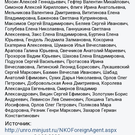
Мосин Алексей Геннадьевич, Гефтер Валентин Михайлович,
Симонов Алексей Кириллович, Флиге Ирина Анатольевна,
Мельникова Валентина Дмитриевна, Вититинова Елена
Владимировна, Баженова Светлана Куприяновна,
Максимов Сергей Владимирович, Беляев Сергей Иванович,
Голубева Елена Николаевна, Ганнушкина Светлана
Алексеевна, Закс Елена Владимировна, Буртина Елена
Юрьевна, Гендель Людмила Залмановна, Кокорина
Екатерина Алексеевна, Шуманов Илья Вячеславович,
Арапова Галина Юрьевна, Свечников Анатолий Мариевич,
Прохоров Вадим Юрьевич, Шахова Елена Владимировна,
Подузов Сергей Васильевич, Протасова Ирина
Вячеславовна, Литинский Леонид Борисович, Лукашевский
Сергей Маркович, Бахмин Вячеслав Иванович, Шабад
Анатолий Ефимович, Сухих Дарья Николаевна, Орлов Олег
Петрович, Добровольская Анна Дмитриевна, Королева
Александра Евгеньевна, Смирнов Владимир
Александрович, Вицин Сергей Ефимович, Золотухин Борис
Андреевич, Левинсон Лев Семенович, Локшина Татьяна
Иосифовна, Орлов Олег Петрович, Полякова Мара
Федоровна, Резник Генри Маркович, Захаров Герман
Константинович
Источник:
http://unro.minjust.ru/NKOForeignAgent.aspx