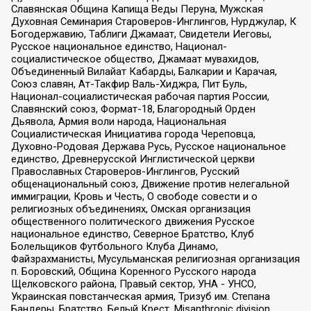
Славянская Община Капища Веды Перуна, Мужская
Духовная Семинария Староверов-Инглингов, Нурджулар, К
Богодержавию, Таблиги Джамаат, Свидетели Иеговы,
Русское национальное единство, Национал-
социалистическое общество, Джамаат мувахидов,
Объединенный Вилайат Кабарды, Балкарии и Карачая,
Союз славян, Ат-Такфир Валь-Хиджра, Пит Буль,
Национал-социалистическая рабочая партия России,
Славянский союз, Формат-18, Благородный Орден
Дьявола, Армия воли народа, Национальная
Социалистическая Инициатива города Череповца,
Духовно-Родовая Держава Русь, Русское национальное
единство, Древнерусской Инглистической церкви
Православных Староверов-Инглингов, Русский
общенациональный союз, Движение против нелегальной
иммиграции, Кровь и Честь, О свободе совести и о
религиозных объединениях, Омская организация
общественного политического движения Русское
национальное единство, Северное Братство, Клуб
Болельщиков Футбольного Клуба Динамо,
Файзрахманисты, Мусульманская религиозная организация
п. Боровский, Община Коренного Русского народа
Щелковского района, Правый сектор, УНА - УНСО,
Украинская повстанческая армия, Тризуб им. Степана
Бандеры, Братство, Белый Крест, Misanthropic division,