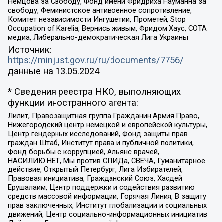
Немцова за Свободу, Фонд имени Фридриха Науманна за
свободу, Феминистское антивоенное сопротивление,
Комитет независимости Ингушетии, Прометей, Stop
Occupation of Karelia, Вернись живым, Фридом Хаус, СОТА
медиа, Либерально-демократическая Лига Украины
Источник:
https://minjust.gov.ru/ru/documents/7756/
данные на
13.05.2024
* Сведения реестра НКО, выполняющих
функции иностранного агента:
Лилит, Правозащитная группа Гражданин.Армия.Право,
Нижегородский центр немецкой и европейской культуры,
Центр гендерных исследований, Фонд защиты прав
граждан Штаб, Институт права и публичной политики,
Фонд борьбы с коррупцией, Альянс врачей,
НАСИЛИЮ.НЕТ, Мы против СПИДа, СВЕЧА, Гуманитарное
действие, Открытый Петербург, Лига Избирателей,
Правовая инициатива, Гражданский Союз, Хасдей
Ерушалаим, Центр поддержки и содействия развитию
средств массовой информации, Горячая Линия, В защиту
прав заключенных, Институт глобализации и социальных
движений, Центр социально-информационных инициатив