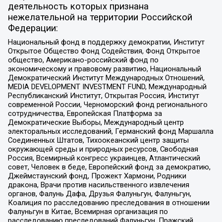
деятельность которых признана
нежелательной на территории Российской
Федерации:
Национальный фонд в поддержку демократии, Институт
Открытое Общество Фонд Содействия, Фонд Открытое
общество, Американо-российский фонд по
экономическому и правовому развитию, Национальный
Демократический Институт Международных Отношений,
MEDIA DEVELOPMENT INVESTMENT FUND, Международный
Республиканский Институт, Открытая Россия, Институт
современной России, Черноморский фонд регионального
сотрудничества, Европейская Платформа за
Демократические Выборы, Международный центр
электоральных исследований, Германский фонд Маршалла
Соединенных Штатов, Тихоокеанский центр защиты
окружающей среды и природных ресурсов, Свободная
Россия, Всемирный конгресс украинцев, Атлантический
совет, Человек в беде, Европейский фонд за демократию,
Джеймстаунский фонд, Прожект Хармони, Родники
дракона, Врачи против насильственного извлечения
органов, Фалунь Дафа, Друзья Фалуньгун, Фалуньгун,
Коалиция по расследованию преследования в отношении
Фалуньгун в Китае, Всемирная организация по
расследованию преследований Фалуньгун, Пражский