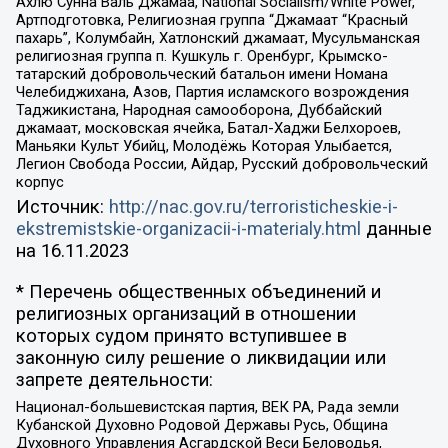
Ахлю Сунна Валь Джамаа, National Socialism/White Power,
Артподготовка, Религиозная группа “Джамаат “Красный
пахарь”, Колумбайн, Хатлонский джамаат, Мусульманская
религиозная группа п. Кушкуль г. Оренбург, Крымско-
татарский добровольческий батальон имени Номана
Челебиджихана, Азов, Партия исламского возрождения
Таджикистана, Народная самооборона, Дуббайский
джамаат, московская ячейка, Батал-Хаджи Белхороев,
Маньяки Культ Убийц, Молодёжь Которая Улыбается,
Легион Свобода России, Айдар, Русский добровольческий
корпус
Источник:
http://nac.gov.ru/terroristicheskie-i-
ekstremistskie-organizacii-i-materialy.html
данные
на
16.11.2023
* Перечень общественных объединений и
религиозных организаций в отношении
которых судом принято вступившее в
законную силу решение о ликвидации или
запрете деятельности:
Национал-большевистская партия, ВЕК РА, Рада земли
Кубанской Духовно Родовой Державы Русь, Община
Духовного Управления Асгардской Веси Беловодья,