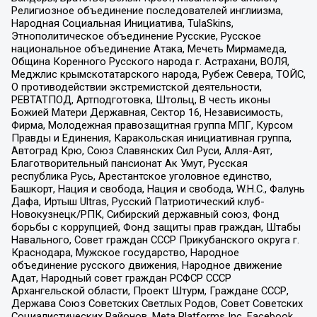
Религиозное объединение последователей инглиизма,
Народная Социальная Инициатива, TulaSkins,
Этнополитическое объединение Русские, Русское
национальное объединение Атака, Мечеть Мирмамеда,
Община Коренного Русского народа г. Астрахани, ВОЛЯ,
Меджлис крымскотатарского народа, Рубеж Севера, ТОЙС,
О противодействии экстремистской деятельности,
РЕВТАТПОД, Артподготовка, Штольц, В честь иконы
Божией Матери Державная, Сектор 16, Независимость,
Фирма, Молодежная правозащитная группа МПГ, Курсом
Правды и Единения, Каракольская инициативная группа,
Автоград Крю, Союз Славянских Сил Руси, Алля-Аят,
Благотворительный пансионат Ак Умут, Русская
республика Русь, Арестантское уголовное единство,
Башкорт, Нация и свобода, Нация и свобода, W.H.С., Фалунь
Дафа, Иртыш Ultras, Русский Патриотический клуб-
Новокузнецк/РПК, Сибирский державный союз, Фонд
борьбы с коррупцией, Фонд защиты прав граждан, Штабы
Навального, Совет граждан СССР Прикубанского округа г.
Краснодара, Мужское государство, Народное
объединение русского движения, Народное движение
Адат, Народный совет граждан РСФСР СССР
Архангельской области, Проект Штурм, Граждане СССР,
Держава Союз Советских Светлых Родов, Совет Советских
Социалистических Районов, Meta Platforms Inc, Facebook,