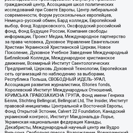
гражданский центр, Ассоциация школ политических
исследований при Совете Европы, Центр либеральной
современности, Форум русскоязычных европейцев,
Немецко-русский обмен, Бард колледж, Европейский
выбор, Фонд Ходорковского, Оксфордский российский
фонд, Фонд Будущее России, Компания свободы
информации, Проект Медиа, Международное партнерство
за права человека, Духовное Управление Евангельских
Христиан Украинской Христианской Церкви, Новое
Поколение, Духовное Учебное Заведение Международный
Библейский Колледж, Международное христианское
движение, Всемирный Институт Саентологических
Предприятий, Церковь Духовной Технологии, Европейская
сеть организаций по наблюдению за выборами,
Республика Польша, СВОБОДНЫЙ ИДЕЛЬ-УРАЛ,
Ассоциация развития журналистики, IStories fonds,
Королевский Институт Международных Отношений,
КРИМСЬКА ПРАВОЗАХИСНА ГРУПА, Фонд имени Генриха
Бёлля, Stichting Bellingcat, Bellingcat Ltd, The Insider, Институт
правовой инициативы Центральной и Восточной Европы,
Фонд Открытой Эстонии, Calvert 22 Foundation, Канадский
украинский конгресс, Институт Макдональда-Лорье,
Украинская национальная федерация Канады,
Декабристы, Международный научный центр им Вудро
Вильсона, Свободная пресса, Возрождение, Всеукраинский