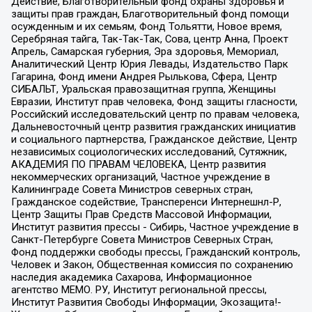
Действие, Благотворительный фонд охраны здоровья и
защиты прав граждан, Благотворительный фонд помощи
осужденным и их семьям, Фонд Тольятти, Новое время,
Серебряная тайга, Так-Так-Так, Сова, центр Анна, Проект
Апрель, Самарская губерния, Эра здоровья, Мемориал,
Аналитический Центр Юрия Левады, Издательство Парк
Гагарина, Фонд имени Андрея Рылькова, Сфера, Центр
СИБАЛЬТ, Уральская правозащитная группа, Женщины
Евразии, Институт прав человека, Фонд защиты гласности,
Российский исследовательский центр по правам человека,
Дальневосточный центр развития гражданских инициатив
и социального партнерства, Гражданское действие, Центр
независимых социологических исследований, Сутяжник,
АКАДЕМИЯ ПО ПРАВАМ ЧЕЛОВЕКА, Центр развития
некоммерческих организаций, Частное учреждение в
Калининграде Совета Министров северных стран,
Гражданское содействие, Трансперенси Интернешнл-Р,
Центр Защиты Прав Средств Массовой Информации,
Институт развития прессы - Сибирь, Частное учреждение в
Санкт-Петербурге Совета Министров Северных Стран,
Фонд поддержки свободы прессы, Гражданский контроль,
Человек и Закон, Общественная комиссия по сохранению
наследия академика Сахарова, Информационное
агентство МЕМО. РУ, Институт региональной прессы,
Институт Развития Свободы Информации, Экозащита!-