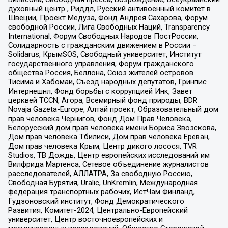
духовный центр , Риддл, Русский антивоенный комитет в
Швеции, Проект Медуза, Фонд Андрея Сахарова, Форум
свободной России, Лига Свободных Наций, Transparеncy
International, Форум Свободных Народов ПостРоссии,
Солидарность с гражданским движением в России –
Solidarus, КрымSOS, Свободный университет, Институт
государственного управления, Форум гражданского
общества Россия, Беллона, Союз жителей островов
Тисима и Хабомаи, Съезд народных депутатов, Гринпис
Интернешнл, Фонд борьбы с коррупцией Инк, Завет
церквей TCCN, Агора, Всемирный фонд природы, BDR
Novaja Gazeta-Europe, Алтай проект, Образовательный дом
прав человека Чернигов, Фонд Дом Прав Человека,
Белорусский дом прав человека имени Бориса Звозскова,
Дом прав человека Тбилиси, Дом прав человека Ереван,
Дом прав человека Крым, Центр дикого лосося, TVR
Studios, ТВ Дождь, Центр европейских исследований им
Вилфрида Мартенса, Сетевое объединение журналистов
расследователей, АЛЛАТРА, За свободную Россию,
Свободная Бурятия, Uralic, UnKremlin, Международная
федерация транспортных рабочих, ИстЧам Финланд,
Гудзоновский институт, Фонд Демократического
Развития, Комитет-2024, Центрально-Европейский
университет, Центр восточноевропейских и