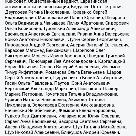
Женсовет, Общественный вердикт, Евразийская
антимонопольная ассоциация, Бедушев Петр Петрович,
Дзугкоева Регина Николаевна, Кривенко Сергей
Владимирович, Милославский Павел Юрьевич, Шнырова
Ольга Вадимовна, Чанышева Лилия Айратовна, Сидорович
Ольга Борисовна, Туровский Александр Алексеевич,
Васильева Анастасия Евгеньевна, Ривина Анна Валерьевна,
Бойко Анатолий Николаевич, Дугин Сергей Георгиевич,
Пивоваров Андрей Сергеевич, Аверин Виталий Евгеньевич,
Барахоев Магомед Бекханович, Шарипков Олег
Викторович, Мошель Ирина Ароновна, Шведов Григорий
Сергеевич, Пономарев Лев Александрович, Каргалицкий
Борис Юльевич, Созаев Валерий Валерьевич, Исламов
Тимур Рифгатович, Романова Ольга Евгеньевна, Щаров
Сергей Алексадрович, Цирульников Борис Альбертович,
Гасан Ольга Павловна, Паутов Юрий Анатольевич,
Верховский Александр Маркович, Пислакова-Паркер
Марина Петровна, Кочеткова Татьяна Владимировна,
Чуркина Наталья Валерьевна, Акимова Татьяна
Николаевна, Золотарева Екатерина Александровна,
Рачинский Ян Збигневич, Жемкова Елена Борисовна,
Гудков Лев Дмитриевич, Илларионова Юлия Юрьевна,
Саранг Анна Васильевна, Захарова Светлана Сергеевна,
Аверин Владимир Анатольевич, Щур Татьяна Михайловна,
Щур Николай Алексеевич, Блинушов Андрей Юрьевич,