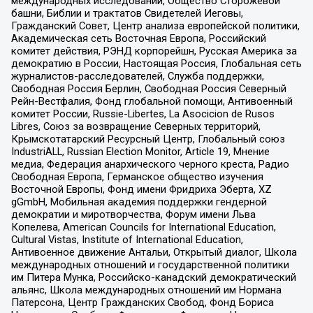
международных исследований, Общество Сторожевой
башни, Библии и трактатов Свидетелей Иеговы,
Гражданский Совет, Центр анализа европейской политики,
Академическая сеть Восточная Европа, Российский
комитет действия, РЭНД корпорейшн, Русская Америка за
демократию в России, Настоящая Россия, Глобальная сеть
журналистов-расследователей, Служба поддержки,
Свободная Россия Берлин, Свободная Россия Северный
Рейн-Вестфалия, Фонд глобальной помощи, Антивоенный
комитет России, Russie-Libertes, La Asocicion de Rusos
Libres, Союз за возвращение Северных территорий,
Крымскотатарский Ресурсный Центр, Глобальный союз
IndustriALL, Russian Election Monitor, Article 19, Мнение
медиа, Федерация анархического черного креста, Радио
Свободная Европа, Германское общество изучения
Восточной Европы, Фонд имени Фридриха Эберта, XZ
gGmbH, Мобильная академия поддержки гендерной
демократии и миротворчества, Форум имени Льва
Копелева, American Councils for International Education,
Cultural Vistas, Institute of International Education,
Антивоенное движение Антальи, Открытый диалог, Школа
международных отношений и государственной политики
им Питера Мунка, Российско-канадский демократический
альянс, Школа международных отношений им Нормана
Патерсона, Центр Гражданских Свобод, Фонд Бориса