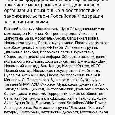
том числе иностранных и международных
организаций, признанных в соответствии с
законодательством Российской Федерации
террористическими:
Высший военный Маджлисуль Шура Объединенных сил
моджахедов Кавказа, Конгресс народов Ичкерии и
Дагестана, База, Асбат аль-Ансар, Священная война,
Исламская группа, Братья-мусульмане, Партия исламского
освобождения, Лашкар-И-Тайба, Исламская группа,
Движение Талибан, Исламская партия Туркестана,
Общество социальных реформ, Общество возрождения
исламского наследия, Дом двух святых, Джунд аш-Шам,
Исламский джихад, Аль-Каида, Имарат Кавказ, АБТО,
Правый сектор, Исламское государство, Джабха аль-
Нусра ли-Ахль аш-Шам, Народное ополчение имени К.
Минина и Д. Пожарского, Аджр от Аллаха Субхану уа
Тагьаля SHAM, АУМ Синрике, Муджахеды джамаата Ат-
Тавхида Валь-Джихад, Чистопольский Джамаат, Рохнамо
ба суи давлати исломи, Террористическое сообщество
Сеть, Катиба Таухид валь-Джихад, Хайят Тахрир аш-Шам,
Ахлю Сунна Валь Джамаа, National Socialism/White Power,
Артподготовка, Религиозная группа “Джамаат “Красный
пахарь”, Колумбайн, Хатлонский джамаат, Мусульманская