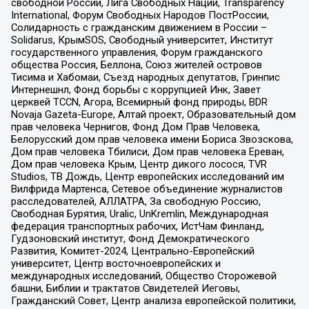
свободной России, Лига Свободных Наций, Transparеncy
International, Форум Свободных Народов ПостРоссии,
Солидарность с гражданским движением в России –
Solidarus, КрымSOS, Свободный университет, Институт
государственного управления, Форум гражданского
общества Россия, Беллона, Союз жителей островов
Тисима и Хабомаи, Съезд народных депутатов, Гринпис
Интернешнл, Фонд борьбы с коррупцией Инк, Завет
церквей TCCN, Агора, Всемирный фонд природы, BDR
Novaja Gazeta-Europe, Алтай проект, Образовательный дом
прав человека Чернигов, Фонд Дом Прав Человека,
Белорусский дом прав человека имени Бориса Звозскова,
Дом прав человека Тбилиси, Дом прав человека Ереван,
Дом прав человека Крым, Центр дикого лосося, TVR
Studios, ТВ Дождь, Центр европейских исследований им
Вилфрида Мартенса, Сетевое объединение журналистов
расследователей, АЛЛАТРА, За свободную Россию,
Свободная Бурятия, Uralic, UnKremlin, Международная
федерация транспортных рабочих, ИстЧам Финланд,
Гудзоновский институт, Фонд Демократического
Развития, Комитет-2024, Центрально-Европейский
университет, Центр восточноевропейских и
международных исследований, Общество Сторожевой
башни, Библии и трактатов Свидетелей Иеговы,
Гражданский Совет, Центр анализа европейской политики,