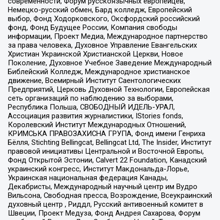
современности, Форум русскоязычных европейцев,
Немецко-русский обмен, Бард колледж, Европейский
выбор, Фонд Ходорковского, Оксфордский российский
фонд, Фонд Будущее России, Компания свободы
информации, Проект Медиа, Международное партнерство
за права человека, Духовное Управление Евангельских
Христиан Украинской Христианской Церкви, Новое
Поколение, Духовное Учебное Заведение Международный
Библейский Колледж, Международное христианское
движение, Всемирный Институт Саентологических
Предприятий, Церковь Духовной Технологии, Европейская
сеть организаций по наблюдению за выборами,
Республика Польша, СВОБОДНЫЙ ИДЕЛЬ-УРАЛ,
Ассоциация развития журналистики, IStories fonds,
Королевский Институт Международных Отношений,
КРИМСЬКА ПРАВОЗАХИСНА ГРУПА, Фонд имени Генриха
Бёлля, Stichting Bellingcat, Bellingcat Ltd, The Insider, Институт
правовой инициативы Центральной и Восточной Европы,
Фонд Открытой Эстонии, Calvert 22 Foundation, Канадский
украинский конгресс, Институт Макдональда-Лорье,
Украинская национальная федерация Канады,
Декабристы, Международный научный центр им Вудро
Вильсона, Свободная пресса, Возрождение, Всеукраинский
духовный центр , Риддл, Русский антивоенный комитет в
Швеции, Проект Медуза, Фонд Андрея Сахарова, Форум