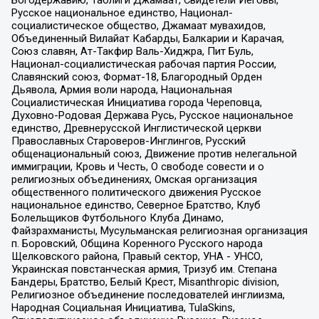
Богодержавию, Таблиги Джамаат, Свидетели Иеговы,
Русское национальное единство, Национал-
социалистическое общество, Джамаат мувахидов,
Объединенный Вилайат Кабарды, Балкарии и Карачая,
Союз славян, Ат-Такфир Валь-Хиджра, Пит Буль,
Национал-социалистическая рабочая партия России,
Славянский союз, Формат-18, Благородный Орден
Дьявола, Армия воли народа, Национальная
Социалистическая Инициатива города Череповца,
Духовно-Родовая Держава Русь, Русское национальное
единство, Древнерусской Инглистической церкви
Православных Староверов-Инглингов, Русский
общенациональный союз, Движение против нелегальной
иммиграции, Кровь и Честь, О свободе совести и о
религиозных объединениях, Омская организация
общественного политического движения Русское
национальное единство, Северное Братство, Клуб
Болельщиков Футбольного Клуба Динамо,
Файзрахманисты, Мусульманская религиозная организация
п. Боровский, Община Коренного Русского народа
Щелковского района, Правый сектор, УНА - УНСО,
Украинская повстанческая армия, Тризуб им. Степана
Бандеры, Братство, Белый Крест, Misanthropic division,
Религиозное объединение последователей инглиизма,
Народная Социальная Инициатива, TulaSkins,