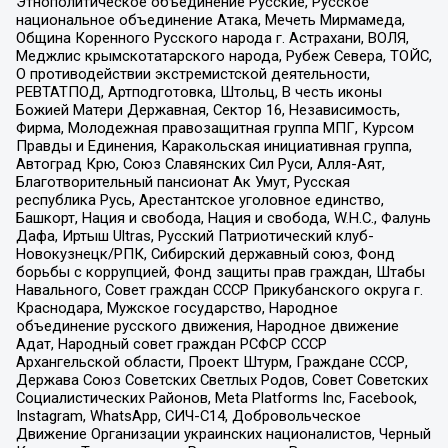
Этнополитическое объединение Русские, Русское
национальное объединение Атака, Мечеть Мирмамеда,
Община Коренного Русского народа г. Астрахани, ВОЛЯ,
Меджлис крымскотатарского народа, Рубеж Севера, ТОЙС,
О противодействии экстремистской деятельности,
РЕВТАТПОД, Артподготовка, Штольц, В честь иконы
Божией Матери Державная, Сектор 16, Независимость,
Фирма, Молодежная правозащитная группа МПГ, Курсом
Правды и Единения, Каракольская инициативная группа,
Автоград Крю, Союз Славянских Сил Руси, Алля-Аят,
Благотворительный пансионат Ак Умут, Русская
республика Русь, Арестантское уголовное единство,
Башкорт, Нация и свобода, Нация и свобода, W.H.С., Фалунь
Дафа, Иртыш Ultras, Русский Патриотический клуб-
Новокузнецк/РПК, Сибирский державный союз, Фонд
борьбы с коррупцией, Фонд защиты прав граждан, Штабы
Навального, Совет граждан СССР Прикубанского округа г.
Краснодара, Мужское государство, Народное
объединение русского движения, Народное движение
Адат, Народный совет граждан РСФСР СССР
Архангельской области, Проект Штурм, Граждане СССР,
Держава Союз Советских Светлых Родов, Совет Советских
Социалистических Районов, Meta Platforms Inc, Facebook,
Instagram, WhatsApp, СИЧ-С14, Добровольческое
Движение Организации украинских националистов, Черный