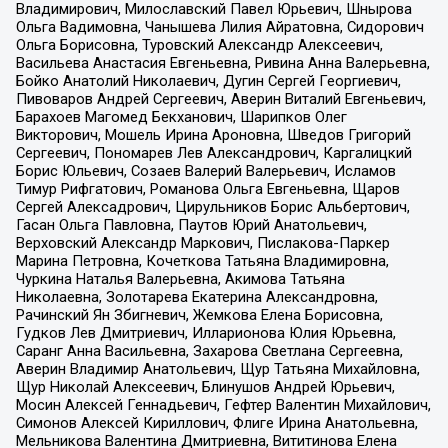
Владимирович, Милославский Павел Юрьевич, Шнырова
Ольга Вадимовна, Чанышева Лилия Айратовна, Сидорович
Ольга Борисовна, Туровский Александр Алексеевич,
Васильева Анастасия Евгеньевна, Ривина Анна Валерьевна,
Бойко Анатолий Николаевич, Дугин Сергей Георгиевич,
Пивоваров Андрей Сергеевич, Аверин Виталий Евгеньевич,
Барахоев Магомед Бекханович, Шарипков Олег
Викторович, Мошель Ирина Ароновна, Шведов Григорий
Сергеевич, Пономарев Лев Александрович, Каргалицкий
Борис Юльевич, Созаев Валерий Валерьевич, Исламов
Тимур Рифгатович, Романова Ольга Евгеньевна, Щаров
Сергей Алексадрович, Цирульников Борис Альбертович,
Гасан Ольга Павловна, Паутов Юрий Анатольевич,
Верховский Александр Маркович, Пислакова-Паркер
Марина Петровна, Кочеткова Татьяна Владимировна,
Чуркина Наталья Валерьевна, Акимова Татьяна
Николаевна, Золотарева Екатерина Александровна,
Рачинский Ян Збигневич, Жемкова Елена Борисовна,
Гудков Лев Дмитриевич, Илларионова Юлия Юрьевна,
Саранг Анна Васильевна, Захарова Светлана Сергеевна,
Аверин Владимир Анатольевич, Щур Татьяна Михайловна,
Щур Николай Алексеевич, Блинушов Андрей Юрьевич,
Мосин Алексей Геннадьевич, Гефтер Валентин Михайлович,
Симонов Алексей Кириллович, Флиге Ирина Анатольевна,
Мельникова Валентина Дмитриевна, Вититинова Елена