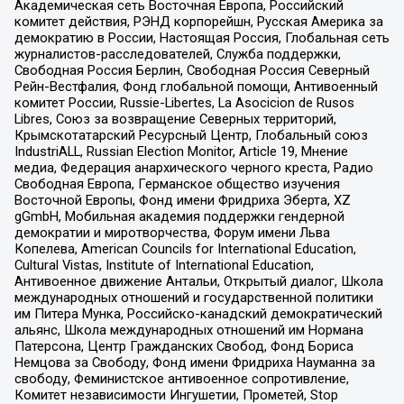
Академическая сеть Восточная Европа, Российский
комитет действия, РЭНД корпорейшн, Русская Америка за
демократию в России, Настоящая Россия, Глобальная сеть
журналистов-расследователей, Служба поддержки,
Свободная Россия Берлин, Свободная Россия Северный
Рейн-Вестфалия, Фонд глобальной помощи, Антивоенный
комитет России, Russie-Libertes, La Asocicion de Rusos
Libres, Союз за возвращение Северных территорий,
Крымскотатарский Ресурсный Центр, Глобальный союз
IndustriALL, Russian Election Monitor, Article 19, Мнение
медиа, Федерация анархического черного креста, Радио
Свободная Европа, Германское общество изучения
Восточной Европы, Фонд имени Фридриха Эберта, XZ
gGmbH, Мобильная академия поддержки гендерной
демократии и миротворчества, Форум имени Льва
Копелева, American Councils for International Education,
Cultural Vistas, Institute of International Education,
Антивоенное движение Антальи, Открытый диалог, Школа
международных отношений и государственной политики
им Питера Мунка, Российско-канадский демократический
альянс, Школа международных отношений им Нормана
Патерсона, Центр Гражданских Свобод, Фонд Бориса
Немцова за Свободу, Фонд имени Фридриха Науманна за
свободу, Феминистское антивоенное сопротивление,
Комитет независимости Ингушетии, Прометей, Stop