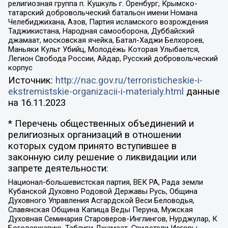
религиозная группа п. Кушкуль г. Оренбург, Крымско-
татарский добровольческий батальон имени Номана
Челебиджихана, Азов, Партия исламского возрождения
Таджикистана, Народная самооборона, Дуббайский
джамаат, московская ячейка, Батал-Хаджи Белхороев,
Маньяки Культ Убийц, Молодёжь Которая Улыбается,
Легион Свобода России, Айдар, Русский добровольческий
корпус
Источник:
http://nac.gov.ru/terroristicheskie-i-
ekstremistskie-organizacii-i-materialy.html
данные
на
16.11.2023
* Перечень общественных объединений и
религиозных организаций в отношении
которых судом принято вступившее в
законную силу решение о ликвидации или
запрете деятельности:
Национал-большевистская партия, ВЕК РА, Рада земли
Кубанской Духовно Родовой Державы Русь, Община
Духовного Управления Асгардской Веси Беловодья,
Славянская Община Капища Веды Перуна, Мужская
Духовная Семинария Староверов-Инглингов, Нурджулар, К