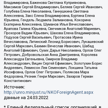
Владимировна, Баженова Светлана Куприяновна,
Максимов Сергей Владимирович, Беляев Сергей Иванович,
Голубева Елена Николаевна, Ганнушкина Светлана
Алексеевна, Закс Елена Владимировна, Буртина Елена
Юрьевна, Гендель Людмила Залмановна, Кокорина
Екатерина Алексеевна, Шуманов Илья Вячеславович,
Арапова Галина Юрьевна, Свечников Анатолий Мариевич,
Прохоров Вадим Юрьевич, Шахова Елена Владимировна,
Подузов Сергей Васильевич, Протасова Ирина
Вячеславовна, Литинский Леонид Борисович, Лукашевский
Сергей Маркович, Бахмин Вячеслав Иванович, Шабад
Анатолий Ефимович, Сухих Дарья Николаевна, Орлов Олег
Петрович, Добровольская Анна Дмитриевна, Королева
Александра Евгеньевна, Смирнов Владимир
Александрович, Вицин Сергей Ефимович, Золотухин Борис
Андреевич, Левинсон Лев Семенович, Локшина Татьяна
Иосифовна, Орлов Олег Петрович, Полякова Мара
Федоровна, Резник Генри Маркович, Захаров Герман
Константинович
Источник:
http://unro.minjust.ru/NKOForeignAgent.aspx
данные на
24.03.2022
* Единый федеральный список организаций, в