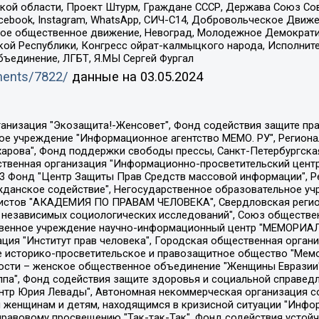
ой области, Проект Штурм, Граждане СССР, Держава Союз Сов
Facebook, Instagram, WhatsApp, СИЧ-С14, Добровольческое Движ
ское общественное движение, Невоград, Молодежное Демократ
ой Республики, Конгресс ойрат-калмыцкого народа, Исполнит
бъединение, ЛГБТ, Я.МЫ Сергей Фургал
uments/7822/
данные на
03.05.2024
Общество с ограниченной ответственностью "Радио Свободная Европа/Радио Свобода", Чешское информационное агентство "MEDIUM-ORIENT", Красноярская региональная общественная организация "Мы против СПИДа", Камалягин Денис Николаевич, Маркелов Сергей Евгеньевич, Пономарев Лев Александрович, Савицкая Людмила Алексеевна, Автономная некоммерческая организация "Центр по работе с проблемой насилия "НАСИЛИЮ.НЕТ", Межрегиональный профессиональный союз работников здравоохранения "Альянс врачей", Юридическое лицо, зарегистрированное в Латвийской Республике, SIA "Medusa Project" (регистрационный номер 40103797863, дата регистрации 10.06.2014), Некоммерческая организация "Фонд по борьбе с коррупцией", Автономная некоммерческая организация "Институт права и публичной политики", Баданин Роман Сергеевич, Гликин Максим Александрович, Железнова Мария Михайловна, Лукьянова Юлия Сергеевна, Маетная Елизавета Витальевна, Маняхин Петр Борисович, Чуракова Ольга Владимировна, Ярош Юлия Петровна, Юридическое лицо "The Insider SIA", зарегистрированное в Риге, Латвийская Республика (дата регистрации 26.06.2015), являющееся администратором доменного имени интернет-издания "The Insider SIA", https://theins.ru, Постернак Алексей Евгеньевич, Рубин Михаил Аркадьевич, Анин Роман Александрович, Юридическое лицо Istories fonds, зарегистрированное в Латвийской Республике (регистрационный номер 50008295751, дата регистрации 24.02.2020), Великовский Дмитрий Александрович, Долинина Ирина Николаевна, Мароховская Алеся Алексеевна, Шлейнов Роман Юрьевич, Шмагун Олеся Валентиновна, Общество с ограниченной ответственностью "Альтаир 2021", Общество с ограниченной ответственностью "Вега 2021", Общество с ограниченной ответственностью "Главный редактор 2021", Общество с ограниченной ответственностью "Ромашки монолит", Важенков Артем Валерьевич, Ивановская областная общественная организация "Центр гендерных исследований", Гурман Юрий Альбертович, Медиапроект "ОВД-Инфо", Егоров Владимир Владимирович, Жилинский Владимир Александрович, Общество с ограниченной ответственностью "ЗП", Иванова София Юрьевна, Карезина Инна Павловна, Кильтау Екатерина Викторовна, Петров Алексей Викторович, Пискунов Сергей Евгеньевич, Смирнов Сергей Сергеевич, Тихонов Михаил Сергеевич, Общество с ограниченной ответственностью "ЖУРНАЛИСТ-ИНОСТРАННЫЙ АГЕНТ", Арапова Галина Юрьевна, Вольтская Татьяна Анатольевна, Американская компания "Mason G.E.S. Anonymous Foundation" (США), являющаяся владельцем интернет-издания https://mnews.world/, Компания "Stichting Bellingcat", зарегистрированная в Нидерландах (дата регистрации 11.07.2018), Захаров Андрей Вячеславович, Клепиковская Екатерина Дмитриевна, Общество с ограниченной ответственностью "МЕМО", Перл Роман Александрович, Симонов Евгений Алексеевич, Соловьева Елена Анатольевна, Сотников Даниил Владимирович, Сурначева Елизавета Дмитриевна, Автономная некоммерческая организация по защите прав человека и информированию населения "Якутия – Наше Мнение", Общество с ограниченной ответственностью "Москоу диджитал медиа", с 26.01.2023 Общество с ограниченной ответственностью "Чайка Белые сады", Ветошкина Валерия Валерьевна, Заговора Максим Александрович, Межрегиональное общественное движение "Российская ЛГБТ - сеть", Оленичев Максим Владимирович, Павлов Иван Юрьевич, Скворцова Елена Сергеевна, Общество с ограниченной ответственностью "Как бы инагент", Кочетков Игорь Викторович, Общество с ограниченной ответственностью "Честные выборы", Еланчик Олег Александрович, Общество с ограниченной ответственностью "Нобелевский призыв", Гималова Регина Эмилевна, Григорьев Андрей Валерьевич, Григорьева Алина Александровна, Ассоциация по содействию защите прав призывников, альтернативнослужащих и военнослужащих "Правозащитная группа "Гражданин.Армия.Право", Хисамова Регина Фаритовна, Автономная некоммерческая организация по реализа