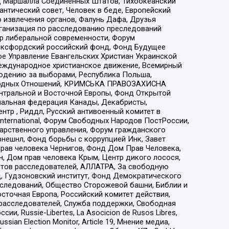
 Маршалла Соединенных Штатов, Тихоокеанский
нтический совет, Человек в беде, Европейский
 извлечения органов, Фалунь Дафа, Друзья
рганизация по расследованию преследований
тр либеральной современности, Форум
 Оксфордский российский фонд, Фонд Будущее
е Управление Евангельских Христиан Украинской
еждународное христианское движение, Всемирный
людению за выборами, Республика Польша,
народных Отношений, КРИМСЬКА ПРАВОЗАХИСНА
ы Центральной и Восточной Европы, Фонд Открытой
иональная федерация Канады, Декабристы,
тр , Риддл, Русский антивоенный комитет в
nternational, Форум Свободных Народов ПостРоссии,
дарственного управления, Форум гражданского
рнешнл, Фонд борьбы с коррупцией Инк, Завет
прав человека Чернигов, Фонд Дом Прав Человека,
н, Дом прав человека Крым, Центр дикого лосося,
стов расследователей, АЛЛАТРА, За свободную
д, Гудзоновский институт, Фонд Демократического
сследований, Общество Сторожевой башни, Библии и
сточная Европа, Российский комитет действия,
-расследователей, Служба поддержки, Свободная
 Russie-Libertes, La Asocicion de Rusos Libres,
an Election Monitor, Article 19, Мнение медиа,