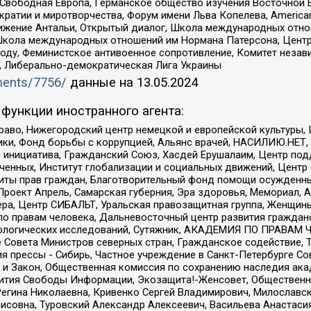
 Свободная Европа, Германское общество изучения Восточной 
и и миротворчества, Форум имени Льва Копелева, American Counci
ое движение Антальи, Открытый диалог, Школа международных отн
Школа международных отношений им Нормана Патерсона, Центр
ду, Феминистское антивоенное сопротивление, Комитет независ
а, Либерально-демократическая Лига Украины
uments/7756/
данные на
13.05.2024
функции иностранного агента:
раво, Нижегородский центр немецкой и европейской культуры,
тики, Фонд борьбы с коррупцией, Альянс врачей, НАСИЛИЮ.НЕТ,
я инициатива, Гражданский Союз, Хасдей Ерушалаим, Центр по
юченных, Институт глобализации и социальных движений, Цент
ты прав граждан, Благотворительный фонд помощи осужденным
а, Проект Апрель, Самарская губерния, Эра здоровья, Мемориал
ера, Центр СИБАЛЬТ, Уральская правозащитная группа, Женщины
по правам человека, Дальневосточный центр развития гражданс
ологических исследований, Сутяжник, АКАДЕМИЯ ПО ПРАВАМ Ч
е Совета Министров северных стран, Гражданское содействие,
я прессы - Сибирь, Частное учреждение в Санкт-Петербурге С
 и Закон, Общественная комиссия по сохранению наследия ак
звития Свободы Информации, Экозащита!-Женсовет, Общественн
Регина Николаевна, Кривенко Сергей Владимирович, Милославс
совна, Туровский Александр Алексеевич, Васильева Анастасия