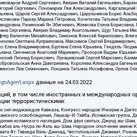
Пивоваров Андрей Сергеевич, Аверин Виталий Евгеньевич, Бара
горий Сергеевич, Пономарев Лев Александрович, Каргалицкий 
ньевна, Щаров Сергей Алексадрович, Цирульников Борис Альбер
ислакова-Паркер Марина Петровна, Кочеткова Татьяна Владими
сандровна, Рачинский Ян Збигневич, Жемкова Елена Борисовна,
лана Сергеевна, Аверин Владимир Анатольевич, Щур Татьяна М
фтер Валентин Михайлович, Симонов Алексей Кириллович, Флиг
женова Светлана Куприяновна, Максимов Сергей Владимирович, 
кс Елена Владимировна, Буртина Елена Юрьевна, Гендель Людм
евна, Свечников Анатолий Мариевич, Прохоров Вадим Юрьевич
инский Леонид Борисович, Лукашевский Сергей Маркович, Бахм
Добровольская Анна Дмитриевна, Королева Александра Евгенье
евинсон Лев Семенович, Локшина Татьяна Иосифовна, Орлов Ол
ignAgent.aspx
данные на
24.03.2022
ций, в том числе иностранных и международных ор
ции террористическими:
ил моджахедов Кавказа, Конгресс народов Ичкерии и Дагеста
ламского освобождения, Лашкар-И-Тайба, Исламская группа, Дв
ения исламского наследия, Дом двух святых, Джунд аш-Шам, 
жабха аль-Нусра ли-Ахль аш-Шам, Народное ополчение имени К.
ата Ат-Тавхида Валь-Джихад, Чистопольский Джамаат, Рохнам