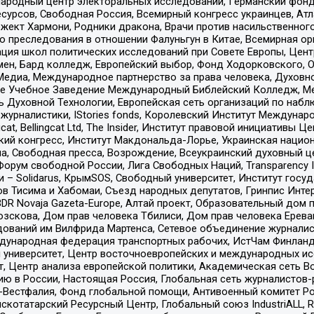
родный центр электоральных исследований, Германский фонд
рсов, Свободная Россия, Всемирный конгресс украинцев, Атла
ект Хармони, Родники дракона, Врачи против насильственного
ию преследования в отношении Фалуньгун в Китае, Всемирная о
ация школ политических исследований при Совете Европы, Цен
мен, Бард колледж, Европейский выбор, Фонд Ходорковского,
едиа, Международное партнерство за права человека, Духовно
ое Учебное Заведение Международный Библейский Колледж, М
ь Духовной Технологии, Европейская сеть организаций по наб
урналистики, IStories fonds, Королевский Институт Между
gcat, Bellingcat Ltd, The Insider, Институт правовой инициатив
инский конгресс, Институт Макдональда-Лорье, Украинская нац
, Свободная пресса, Возрождение, Всеукраинский духовный цен
орум свободной России, Лига Свободных Наций, Transparеncy I
– Solidarus, КрымSOS, Свободный университет, Институт госу
в Тисима и Хабомаи, Съезд народных депутатов, Гринпис Инте
DR Novaja Gazeta-Europe, Алтай проект, Образовательный дом 
зскова, Дом прав человека Тбилиси, Дом прав человека Ерева
едований им Вилфрида Мартенса, Сетевое объединение журнали
Международная федерация транспортных рабочих, ИстЧам Финлан
й университет, Центр восточноевропейских и международных и
, Центр анализа европейской политики, Академическая сеть Во
ю в России, Настоящая Россия, Глобальная сеть журналистов
естфалия, Фонд глобальной помощи, Антивоенный комитет России,
татарский Ресурсный Центр, Глобальный союз IndustriALL, Russi