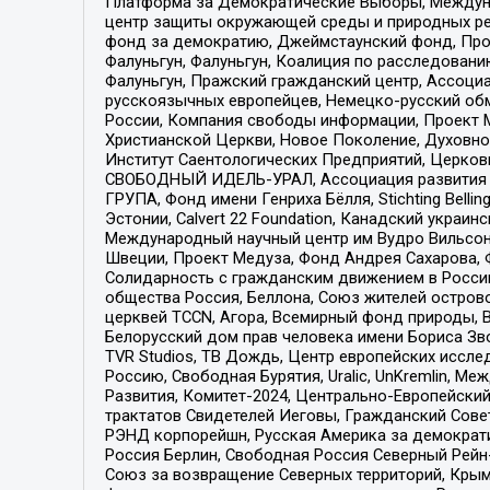
Платформа за Демократические Выборы, Междуна
центр защиты окружающей среды и природных ресу
фонд за демократию, Джеймстаунский фонд, Прож
Фалуньгун, Фалуньгун, Коалиция по расследован
Фалуньгун, Пражский гражданский центр, Ассоци
русскоязычных европейцев, Немецко-русский об
России, Компания свободы информации, Проект М
Христианской Церкви, Новое Поколение, Духовн
Институт Саентологических Предприятий, Церков
СВОБОДНЫЙ ИДЕЛЬ-УРАЛ, Ассоциация развития ж
ГРУПА, Фонд имени Генриха Бёлля, Stichting Bellin
Эстонии, Calvert 22 Foundation, Канадский укра
Международный научный центр им Вудро Вильсона
Швеции, Проект Медуза, Фонд Андрея Сахарова, Ф
Солидарность с гражданским движением в России 
общества Россия, Беллона, Союз жителей острово
церквей TCCN, Агора, Всемирный фонд природы, B
Белорусский дом прав человека имени Бориса Зво
TVR Studios, ТВ Дождь, Центр европейских иссл
Россию, Свободная Бурятия, Uralic, UnKremlin, 
Развития, Комитет-2024, Центрально-Европейски
трактатов Свидетелей Иеговы, Гражданский Совет
РЭНД корпорейшн, Русская Америка за демократи
Россия Берлин, Свободная Россия Северный Рейн-В
Союз за возвращение Северных территорий, Крымско