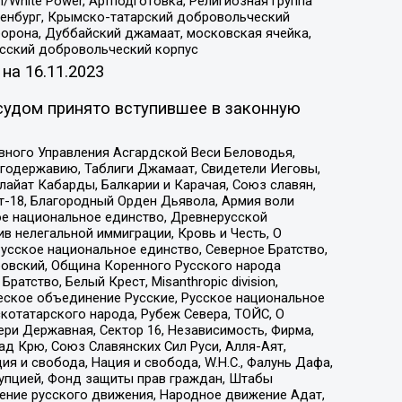
/White Power, Артподготовка, Религиозная группа
Оренбург, Крымско-татарский добровольческий
орона, Дуббайский джамаат, московская ячейка,
усский добровольческий корпус
 на
16.11.2023
судом принято вступившее в законную
вного Управления Асгардской Веси Беловодья,
годержавию, Таблиги Джамаат, Свидетели Иеговы,
айат Кабарды, Балкарии и Карачая, Союз славян,
т-18, Благородный Орден Дьявола, Армия воли
ое национальное единство, Древнерусской
 нелегальной иммиграции, Кровь и Честь, О
усское национальное единство, Северное Братство,
ровский, Община Коренного Русского народа
атство, Белый Крест, Misanthropic division,
еское объединение Русские, Русское национальное
котатарского народа, Рубеж Севера, ТОЙС, О
ри Державная, Сектор 16, Независимость, Фирма,
д Крю, Союз Славянских Сил Руси, Алля-Аят,
я и свобода, Нация и свобода, W.H.С., Фалунь Дафа,
рупцией, Фонд защиты прав граждан, Штабы
ение русского движения, Народное движение Адат,