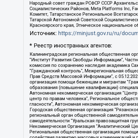
Народный совет граждан РСФСР СССР Архангельск
Социалистических Районов, Meta Platforms Inc, 
Комитет, Татарстанское Региональное Всетатар
Татарской Автономной Советской Социалистическ
Красноярского края, Этническое национальное о
Источник:
https://minjust.gov.ru/ru/doc
* Реестр иностранных агентов:
Калининградская региональная общественная организация "Экозащита!-Женсовет", Фонд содействия защите прав и свобод граждан "Общественный вердикт", Фонд "Институт Развития Свободы Информации", Частное учреждение "Информационное агентство МЕМО. РУ", Региональная общественная организация "Общественная комиссия по сохранению наследия академика Сахарова", Фонд поддержки свободы прессы, Санкт-Петербургская общественная правозащитная организация "Гражданский контроль", Межрегиональная общественная организация "Информационно-просветительский центр "Мемориал", Региональный Фонд "Центр Защиты Прав Средств Массовой Информации", с 05.12.2023 Фонд "Центр Защиты Прав Средств массовой информации", Региональная общественная благотворительная организация помощи беженцам и мигрантам "Гражданское содействие", Негосударственное образовательное учреждение дополнительного профессионального образования (повышение квалификации) специалистов "АКАДЕМИЯ ПО ПРАВАМ ЧЕЛОВЕКА", Свердловская региональная общественная организация "Сутяжник", Автономная некоммерческая организация "Центр независимых социологических исследований", Союз общественных объединений "Российский исследовательский центр по правам человека", Региональное общественное учреждение научно-информационный центр "МЕМОРИАЛ", Некоммерческая организация "Фонд защиты гласности", Автономная некоммерческая организация "Институт прав человека", Городская общественная организация "Екатеринбургское общество "МЕМОРИАЛ", Городская общественная организация "Рязанское историко-просветительское и правозащитное общество "Мемориал" (Рязанский Мемориал), Челябинский региональный орган общественной самодеятельности – женское общественное объединение "Женщины Евразии", Челябинский региональный орган общественной самодеятельности "Уральская правозащитная группа", Фонд содействия защите здоровья и социальной справедливости имени Андрея Рылькова, Автономная Некоммерческая Организация "Аналитический Центр Юрия Левады", Автономная некоммерческая организация социальной поддержки населения "Проект Апрель", Региональная общественная организация помощи женщинам и детям, находящимся в кризисной ситуации "Информационно-методический центр "Анна", Фонд содействия развитию массовых коммуникаций и правовому просвещению "Так-так-Так", Фонд содействия устойчивому развитию "Серебряная тайга", Свердловский региональный общественный фонд социальных проектов "Новое время", "Idel.Реалии", Кавказ.Реалии, Крым.Реалии, Телеканал Настоящее Время, Татаро-башкирская служба Радио Свобода (Azatliq Radiosi), Радио Свободная Европа/Радио Свобода (PCE/PC), "Сибирь.Реалии", "Фактограф", Благотворительный фонд помощи осужденным и их семьям, Автономная некоммерческая организация "Институт глобализации и социальных движений", Фонд "В защиту прав заключенных", Частное учреждение "Центр поддержки и содействия развитию средств массовой информации", Пензенский региональный общественный благотворительный фонд "Гражданский союз", "Север.Реалии", Некоммерческая организация Фонд "Правовая инициатива", 