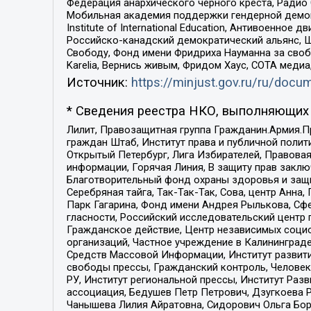
Федерация анархического черного креста, Радио
Мобильная академия поддержки гендерной демократи
Institute of International Education, Антивоенн
Российско-канадский демократический альянс, 
Свободу, Фонд имени Фридриха Науманна за свобо
Karelia, Вернись живым, Фридом Хаус, СОТА меди
Источник:
https://minjust.gov.ru/ru/doc
* Сведения реестра НКО, выполняющих 
Лилит, Правозащитная группа Гражданин.Армия.П
граждан Штаб, Институт права и публичной поли
Открытый Петербург, Лига Избирателей, Правова
информации, Горячая Линия, В защиту прав закл
Благотворительный фонд охраны здоровья и защи
Серебряная тайга, Так-Так-Так, Сова, центр Анн
Парк Гагарина, Фонд имени Андрея Рылькова, Сф
гласности, Российский исследовательский центр 
Гражданское действие, Центр независимых соци
организаций, Частное учреждение в Калининград
Средств Массовой Информации, Институт развити
свободы прессы, Гражданский контроль, Человек
РУ, Институт региональной прессы, Институт Ра
ассоциация, Бедушев Петр Петрович, Дзугкоева 
Чанышева Лилия Айратовна, Сидорович Ольга Бори