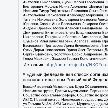
Анатолий Николаевич, Дугин Сергей Георгиевич, 
Викторович, Мошель Ирина Ароновна, Шведов Гри
Исламов Тимур Рифгатович, Романова Ольга Евге
Анатольевич, Верховский Александр Маркович, П
Татьяна Николаевна, Золотарева Екатерина Алек
Юрьевна, Саранг Анна Васильевна, Захарова Свет
Андрей Юрьевич, Мосин Алексей Геннадьевич, Ге
Дмитриевна, Вититинова Елена Владимировна, Ба
Николаевна, Ганнушкина Светлана Алексеевна, За
Шуманов Илья Вячеславович, Арапова Галина Юрь
Васильевич, Протасова Ирина Вячеславовна, Лит
Сухих Дарья Николаевна, Орлов Олег Петрович, 
Сергей Ефимович, Золотухин Борис Андреевич, Л
Генри Маркович, Захаров Герман Константинович
Источник:
http://unro.minjust.ru/NKOFore
* Единый федеральный список организа
законодательством Российской Федера
Высший военный Маджлисуль Шура Объединенных с
Исламская группа, Братья-мусульмане, Партия ис
Общество социальных реформ, Общество возрожд
АБТО, Правый сектор, Исламское государство, Д
уа Тагьаля SHAM, АУМ Синрике, Муджахеды джама