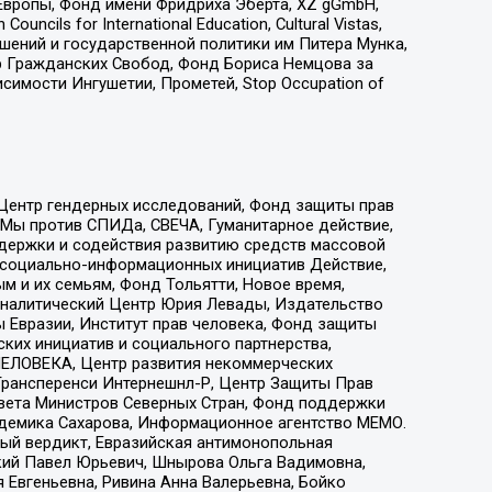
Европы, Фонд имени Фридриха Эберта, XZ gGmbH,
ls for International Education, Cultural Vistas,
ошений и государственной политики им Питера Мунка,
 Гражданских Свобод, Фонд Бориса Немцова за
имости Ингушетии, Прометей, Stop Occupation of
 Центр гендерных исследований, Фонд защиты прав
 Мы против СПИДа, СВЕЧА, Гуманитарное действие,
ддержки и содействия развитию средств массовой
р социально-информационных инициатив Действие,
 и их семьям, Фонд Тольятти, Новое время,
, Аналитический Центр Юрия Левады, Издательство
 Евразии, Институт прав человека, Фонд защиты
ких инициатив и социального партнерства,
ЕЛОВЕКА, Центр развития некоммерческих
 Трансперенси Интернешнл-Р, Центр Защиты Прав
овета Министров Северных Стран, Фонд поддержки
адемика Сахарова, Информационное агентство МЕМО.
ый вердикт, Евразийская антимонопольная
кий Павел Юрьевич, Шнырова Ольга Вадимовна,
 Евгеньевна, Ривина Анна Валерьевна, Бойко