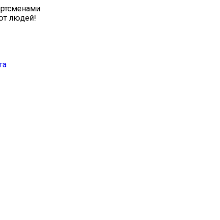
ортсменами
ют людей!
га