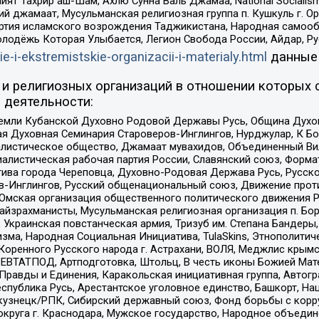
ят Тахрир аш-Шам, Ахлю Сунна Валь Джамаа, National Socialism
ий джамаат, Мусульманская религиозная группа п. Кушкуль г. 
ртия исламского возрождения Таджикистана, Народная самооб
олодёжь Которая Улыбается, Легион Свобода России, Айдар, Р
ie-i-ekstremistskie-organizacii-i-materialy.html
данные
и религиозных организаций в отношении которых 
 деятельности:
земли Кубанской Духовно Родовой Державы Русь, Община Духо
 Духовная Семинария Староверов-Инглингов, Нурджулар, К Бо
листическое общество, Джамаат мувахидов, Объединенный Вил
иалистическая рабочая партия России, Славянский союз, Форма
ива города Череповца, Духовно-Родовая Держава Русь, Русск
-Инглингов, Русский общенациональный союз, Движение против
 Омская организация общественного политического движения Р
йзрахманисты, Мусульманская религиозная организация п. Бо
краинская повстанческая армия, Тризуб им. Степана Бандеры, Бр
зма, Народная Социальная Инициатива, TulaSkins, Этнополитич
оренного Русского народа г. Астрахани, ВОЛЯ, Меджлис крымс
РЕВТАТПОД, Артподготовка, Штольц, В честь иконы Божией Мате
равды и Единения, Каракольская инициативная группа, Автогра
спублика Русь, Арестантское уголовное единство, Башкорт, Наци
окузнецк/РПК, Сибирский державный союз, Фонд борьбы с кор
округа г. Краснодара, Мужское государство, Народное объедин