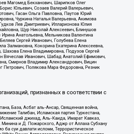
хоев Магомед Бекханович, Шарипков Олег
Борис Юльевич, Созаев Валерий Валерьевич,
тович, Гасан Ольга Павловна, Паутов Юрий
ровна, Чуркина Наталья Валерьевна, Акимова
 Гудков Лев Дмитриевич, Илларионова Юлия
ихайловна, Щур Николай Алексеевич, Блинушов
е Ирина Анатольевна, Мельникова Валентина
Беляев Сергей Иванович, Голубева Елена
ила Залмановна, Кокорина Екатерина Алексеевна,
, Шахова Елена Владимировна, Подузов Сергей
ин Вячеслав Иванович, Шабад Анатолий Ефимович,
вна, Смирнов Владимир Александрович, Вицин
ег Петрович, Полякова Мара Федоровна, Резник
ганизаций, признанных в соответствии с
на, База, Асбат аль-Ансар, Священная война,
ижение Талибан, Исламская партия Туркестана,
Исламский джихад, Аль-Каида, Имарат Кавказ,
 Минина и Д. Пожарского, Аджр от Аллаха Субхану
о ба суи давлати исломи, Террористическое