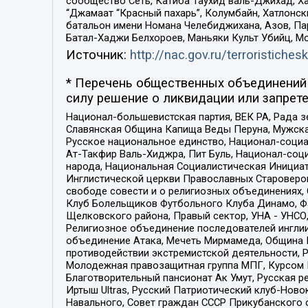
сообщество Сеть, Катиба Таухид валь-Джихад, Хай
“Джамаат “Красный пахарь”, Колумбайн, Хатлонск
батальон имени Номана Челебиджихана, Азов, Па
Батал-Хаджи Белхороев, Маньяки Культ Убийц, М
Источник:
http://nac.gov.ru/terroristichesk
* Перечень общественных объединений 
силу решение о ликвидации или запрете
Национал-большевистская партия, ВЕК РА, Рада 
Славянская Община Капища Веды Перуна, Мужская
Русское национальное единство, Национал-социа
Ат-Такфир Валь-Хиджра, Пит Буль, Национал-соц
народа, Национальная Социалистическая Инициат
Инглистической церкви Православных Староверов
свободе совести и о религиозных объединениях,
Клуб Болельщиков Футбольного Клуба Динамо, Фа
Щелковского района, Правый сектор, УНА - УНСО, У
Религиозное объединение последователей инглии
объединение Атака, Мечеть Мирмамеда, Община К
противодействии экстремистской деятельности, 
Молодежная правозащитная группа МПГ, Курсом П
Благотворительный пансионат Ак Умут, Русская ре
Иртыш Ultras, Русский Патриотический клуб-Нов
Навального, Совет граждан СССР Прикубанского 