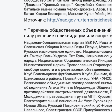
сообщество Сеть, Катиба Таухид валь-Джихад, Хай
“Джамаат “Красный пахарь”, Колумбайн, Хатлонск
батальон имени Номана Челебиджихана, Азов, Па
Батал-Хаджи Белхороев, Маньяки Культ Убийц, М
Источник:
http://nac.gov.ru/terroristichesk
* Перечень общественных объединений 
силу решение о ликвидации или запрете
Национал-большевистская партия, ВЕК РА, Рада 
Славянская Община Капища Веды Перуна, Мужская
Русское национальное единство, Национал-социа
Ат-Такфир Валь-Хиджра, Пит Буль, Национал-соц
народа, Национальная Социалистическая Инициат
Инглистической церкви Православных Староверов
свободе совести и о религиозных объединениях,
Клуб Болельщиков Футбольного Клуба Динамо, Фа
Щелковского района, Правый сектор, УНА - УНСО, У
Религиозное объединение последователей инглии
объединение Атака, Мечеть Мирмамеда, Община К
противодействии экстремистской деятельности, 
Молодежная правозащитная группа МПГ, Курсом П
Благотворительный пансионат Ак Умут, Русская ре
Иртыш Ultras, Русский Патриотический клуб-Нов
Навального, Совет граждан СССР Прикубанского 