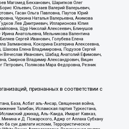
хоев Магомед Бекханович, Шарипков Олег
Борис Юльевич, Созаев Валерий Валерьевич,
тович, Гасан Ольга Павловна, Паутов Юрий
ровна, Чуркина Наталья Валерьевна, Акимова
 Гудков Лев Дмитриевич, Илларионова Юлия
ихайловна, Щур Николай Алексеевич, Блинушов
е Ирина Анатольевна, Мельникова Валентина
Беляев Сергей Иванович, Голубева Елена
ила Залмановна, Кокорина Екатерина Алексеевна,
, Шахова Елена Владимировна, Подузов Сергей
ин Вячеслав Иванович, Шабад Анатолий Ефимович,
вна, Смирнов Владимир Александрович, Вицин
ег Петрович, Полякова Мара Федоровна, Резник
ганизаций, признанных в соответствии с
на, База, Асбат аль-Ансар, Священная война,
ижение Талибан, Исламская партия Туркестана,
Исламский джихад, Аль-Каида, Имарат Кавказ,
 Минина и Д. Пожарского, Аджр от Аллаха Субхану
о ба суи давлати исломи, Террористическое