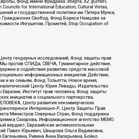
Европы, Фонд имени Фридриха Эберта, XZ gGmbH,
ls for International Education, Cultural Vistas,
ошений и государственной политики им Питера Мунка,
 Гражданских Свобод, Фонд Бориса Немцова за
имости Ингушетии, Прометей, Stop Occupation of
 Центр гендерных исследований, Фонд защиты прав
 Мы против СПИДа, СВЕЧА, Гуманитарное действие,
ддержки и содействия развитию средств массовой
р социально-информационных инициатив Действие,
 и их семьям, Фонд Тольятти, Новое время,
, Аналитический Центр Юрия Левады, Издательство
 Евразии, Институт прав человека, Фонд защиты
ких инициатив и социального партнерства,
ЕЛОВЕКА, Центр развития некоммерческих
 Трансперенси Интернешнл-Р, Центр Защиты Прав
овета Министров Северных Стран, Фонд поддержки
адемика Сахарова, Информационное агентство МЕМО.
ый вердикт, Евразийская антимонопольная
кий Павел Юрьевич, Шнырова Ольга Вадимовна,
 Евгеньевна, Ривина Анна Валерьевна, Бойко