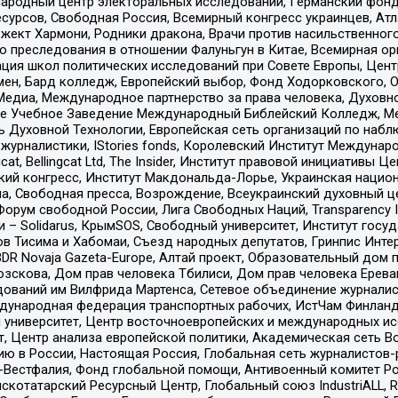
родный центр электоральных исследований, Германский фонд
рсов, Свободная Россия, Всемирный конгресс украинцев, Атла
ект Хармони, Родники дракона, Врачи против насильственного
ию преследования в отношении Фалуньгун в Китае, Всемирная о
ация школ политических исследований при Совете Европы, Цен
мен, Бард колледж, Европейский выбор, Фонд Ходорковского,
едиа, Международное партнерство за права человека, Духовно
ое Учебное Заведение Международный Библейский Колледж, М
ь Духовной Технологии, Европейская сеть организаций по наб
урналистики, IStories fonds, Королевский Институт Между
gcat, Bellingcat Ltd, The Insider, Институт правовой инициатив
инский конгресс, Институт Макдональда-Лорье, Украинская нац
, Свободная пресса, Возрождение, Всеукраинский духовный цен
орум свободной России, Лига Свободных Наций, Transparеncy I
– Solidarus, КрымSOS, Свободный университет, Институт госу
в Тисима и Хабомаи, Съезд народных депутатов, Гринпис Инте
DR Novaja Gazeta-Europe, Алтай проект, Образовательный дом 
зскова, Дом прав человека Тбилиси, Дом прав человека Ерева
едований им Вилфрида Мартенса, Сетевое объединение журнали
Международная федерация транспортных рабочих, ИстЧам Финлан
й университет, Центр восточноевропейских и международных и
, Центр анализа европейской политики, Академическая сеть Во
ю в России, Настоящая Россия, Глобальная сеть журналистов
естфалия, Фонд глобальной помощи, Антивоенный комитет России,
татарский Ресурсный Центр, Глобальный союз IndustriALL, Russi