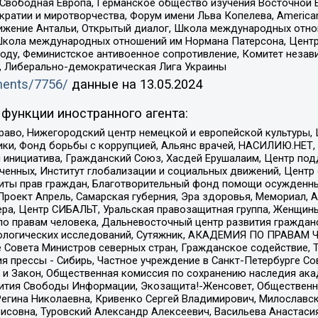
 Свободная Европа, Германское общество изучения Восточной 
и и миротворчества, Форум имени Льва Копелева, American Counci
ое движение Антальи, Открытый диалог, Школа международных отн
Школа международных отношений им Нормана Патерсона, Центр
ду, Феминистское антивоенное сопротивление, Комитет независ
а, Либерально-демократическая Лига Украины
uments/7756/
данные на
13.05.2024
функции иностранного агента:
раво, Нижегородский центр немецкой и европейской культуры,
тики, Фонд борьбы с коррупцией, Альянс врачей, НАСИЛИЮ.НЕТ,
я инициатива, Гражданский Союз, Хасдей Ерушалаим, Центр по
юченных, Институт глобализации и социальных движений, Цент
ты прав граждан, Благотворительный фонд помощи осужденным
а, Проект Апрель, Самарская губерния, Эра здоровья, Мемориал
ера, Центр СИБАЛЬТ, Уральская правозащитная группа, Женщины
по правам человека, Дальневосточный центр развития гражданс
ологических исследований, Сутяжник, АКАДЕМИЯ ПО ПРАВАМ Ч
е Совета Министров северных стран, Гражданское содействие,
я прессы - Сибирь, Частное учреждение в Санкт-Петербурге С
 и Закон, Общественная комиссия по сохранению наследия ак
звития Свободы Информации, Экозащита!-Женсовет, Общественн
Регина Николаевна, Кривенко Сергей Владимирович, Милославс
совна, Туровский Александр Алексеевич, Васильева Анастасия