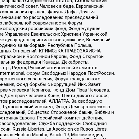
 Маршалла Соединенных Штатов, Тихоокеанский
нтический совет, Человек в беде, Европейский
 извлечения органов, Фалунь Дафа, Друзья
рганизация по расследованию преследований
тр либеральной современности, Форум
 Оксфордский российский фонд, Фонд Будущее
е Управление Евангельских Христиан Украинской
еждународное христианское движение, Всемирный
людению за выборами, Республика Польша,
народных Отношений, КРИМСЬКА ПРАВОЗАХИСНА
ы Центральной и Восточной Европы, Фонд Открытой
иональная федерация Канады, Декабристы,
тр , Риддл, Русский антивоенный комитет в
nternational, Форум Свободных Народов ПостРоссии,
дарственного управления, Форум гражданского
рнешнл, Фонд борьбы с коррупцией Инк, Завет
прав человека Чернигов, Фонд Дом Прав Человека,
н, Дом прав человека Крым, Центр дикого лосося,
стов расследователей, АЛЛАТРА, За свободную
д, Гудзоновский институт, Фонд Демократического
сследований, Общество Сторожевой башни, Библии и
сточная Европа, Российский комитет действия,
-расследователей, Служба поддержки, Свободная
 Russie-Libertes, La Asocicion de Rusos Libres,
an Election Monitor, Article 19, Мнение медиа,