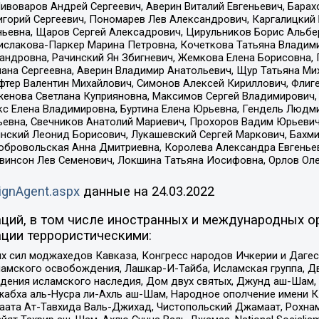
Пивоваров Андрей Сергеевич, Аверин Виталий Евгеньевич, Бара
горий Сергеевич, Пономарев Лев Александрович, Каргалицкий 
ньевна, Щаров Сергей Алексадрович, Цирульников Борис Альбер
ислакова-Паркер Марина Петровна, Кочеткова Татьяна Владими
сандровна, Рачинский Ян Збигневич, Жемкова Елена Борисовна,
лана Сергеевна, Аверин Владимир Анатольевич, Щур Татьяна М
фтер Валентин Михайлович, Симонов Алексей Кириллович, Флиг
женова Светлана Куприяновна, Максимов Сергей Владимирович, 
кс Елена Владимировна, Буртина Елена Юрьевна, Гендель Людм
евна, Свечников Анатолий Мариевич, Прохоров Вадим Юрьевич
инский Леонид Борисович, Лукашевский Сергей Маркович, Бахм
Добровольская Анна Дмитриевна, Королева Александра Евгенье
евинсон Лев Семенович, Локшина Татьяна Иосифовна, Орлов Ол
ignAgent.aspx
данные на
24.03.2022
ций, в том числе иностранных и международных ор
ции террористическими:
ил моджахедов Кавказа, Конгресс народов Ичкерии и Дагеста
ламского освобождения, Лашкар-И-Тайба, Исламская группа, Дв
ения исламского наследия, Дом двух святых, Джунд аш-Шам, 
жабха аль-Нусра ли-Ахль аш-Шам, Народное ополчение имени К.
ата Ат-Тавхида Валь-Джихад, Чистопольский Джамаат, Рохнам