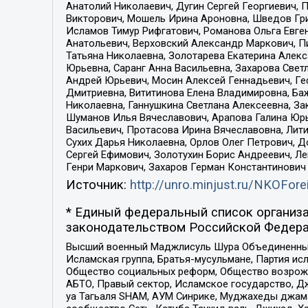
Анатолий Николаевич, Дугин Сергей Георгиевич, 
Викторович, Мошель Ирина Ароновна, Шведов Гри
Исламов Тимур Рифгатович, Романова Ольга Евге
Анатольевич, Верховский Александр Маркович, П
Татьяна Николаевна, Золотарева Екатерина Алек
Юрьевна, Саранг Анна Васильевна, Захарова Свет
Андрей Юрьевич, Мосин Алексей Геннадьевич, Ге
Дмитриевна, Вититинова Елена Владимировна, Ба
Николаевна, Ганнушкина Светлана Алексеевна, За
Шуманов Илья Вячеславович, Арапова Галина Юрь
Васильевич, Протасова Ирина Вячеславовна, Лит
Сухих Дарья Николаевна, Орлов Олег Петрович, 
Сергей Ефимович, Золотухин Борис Андреевич, Л
Генри Маркович, Захаров Герман Константинович
Источник:
http://unro.minjust.ru/NKOFore
* Единый федеральный список организа
законодательством Российской Федера
Высший военный Маджлисуль Шура Объединенных с
Исламская группа, Братья-мусульмане, Партия ис
Общество социальных реформ, Общество возрожд
АБТО, Правый сектор, Исламское государство, Д
уа Тагьаля SHAM, АУМ Синрике, Муджахеды джама