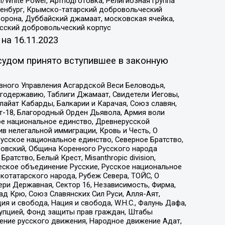
/White Power, Артподготовка, Религиозная группа
Оренбург, Крымско-татарский добровольческий
орона, Дуббайский джамаат, московская ячейка,
усский добровольческий корпус
 на
16.11.2023
судом принято вступившее в законную
вного Управления Асгардской Веси Беловодья,
годержавию, Таблиги Джамаат, Свидетели Иеговы,
айат Кабарды, Балкарии и Карачая, Союз славян,
т-18, Благородный Орден Дьявола, Армия воли
ое национальное единство, Древнерусской
 нелегальной иммиграции, Кровь и Честь, О
усское национальное единство, Северное Братство,
ровский, Община Коренного Русского народа
атство, Белый Крест, Misanthropic division,
еское объединение Русские, Русское национальное
котатарского народа, Рубеж Севера, ТОЙС, О
ри Державная, Сектор 16, Независимость, Фирма,
д Крю, Союз Славянских Сил Руси, Алля-Аят,
я и свобода, Нация и свобода, W.H.С., Фалунь Дафа,
рупцией, Фонд защиты прав граждан, Штабы
ение русского движения, Народное движение Адат,