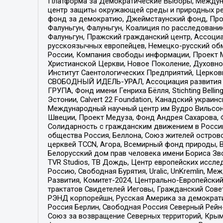
Платформа за Демократические Выборы, Междуна
центр защиты окружающей среды и природных ресу
фонд за демократию, Джеймстаунский фонд, Прож
Фалуньгун, Фалуньгун, Коалиция по расследован
Фалуньгун, Пражский гражданский центр, Ассоци
русскоязычных европейцев, Немецко-русский об
России, Компания свободы информации, Проект М
Христианской Церкви, Новое Поколение, Духовн
Институт Саентологических Предприятий, Церков
СВОБОДНЫЙ ИДЕЛЬ-УРАЛ, Ассоциация развития ж
ГРУПА, Фонд имени Генриха Бёлля, Stichting Bellin
Эстонии, Calvert 22 Foundation, Канадский укра
Международный научный центр им Вудро Вильсона
Швеции, Проект Медуза, Фонд Андрея Сахарова, Ф
Солидарность с гражданским движением в России 
общества Россия, Беллона, Союз жителей острово
церквей TCCN, Агора, Всемирный фонд природы, B
Белорусский дом прав человека имени Бориса Зво
TVR Studios, ТВ Дождь, Центр европейских иссл
Россию, Свободная Бурятия, Uralic, UnKremlin, 
Развития, Комитет-2024, Центрально-Европейски
трактатов Свидетелей Иеговы, Гражданский Совет
РЭНД корпорейшн, Русская Америка за демократи
Россия Берлин, Свободная Россия Северный Рейн-В
Союз за возвращение Северных территорий, Крымско