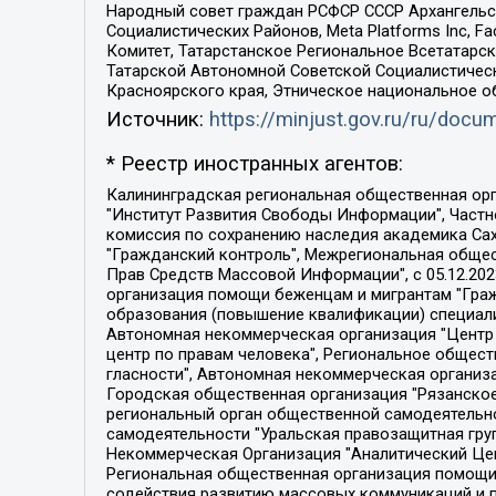
Народный совет граждан РСФСР СССР Архангельск
Социалистических Районов, Meta Platforms Inc, 
Комитет, Татарстанское Региональное Всетатар
Татарской Автономной Советской Социалистическ
Красноярского края, Этническое национальное о
Источник:
https://minjust.gov.ru/ru/doc
* Реестр иностранных агентов:
Калининградская региональная общественная организация "Экозащита!-Женсовет", Фонд содействия защите прав и свобод граждан "Общественный вердикт", Фонд "Институт Развития Свободы Информации", Частное учреждение "Информационное агентство МЕМО. РУ", Региональная общественная организация "Общественная комиссия по сохранению наследия академика Сахарова", Фонд поддержки свободы прессы, Санкт-Петербургская общественная правозащитная организация "Гражданский контроль", Межрегиональная общественная организация "Информационно-просветительский центр "Мемориал", Региональный Фонд "Центр Защиты Прав Средств Массовой Информации", с 05.12.2023 Фонд "Центр Защиты Прав Средств массовой информации", Региональная общественная благотворительная организация помощи беженцам и мигрантам "Гражданское содействие", Негосударственное образовательное учреждение дополнительного профессионального образования (повышение квалификации) специалистов "АКАДЕМИЯ ПО ПРАВАМ ЧЕЛОВЕКА", Свердловская региональная общественная организация "Сутяжник", Автономная некоммерческая организация "Центр независимых социологических исследований", Союз общественных объединений "Российский исследовательский центр по правам человека", Региональное общественное учреждение научно-информационный центр "МЕМОРИАЛ", Некоммерческая организация "Фонд защиты гласности", Автономная некоммерческая организация "Институт прав человека", Городская общественная организация "Екатеринбургское общество "МЕМОРИАЛ", Городская общественная организация "Рязанское историко-просветительское и правозащитное общество "Мемориал" (Рязанский Мемориал), Челябинский региональный орган общественной самодеятельности – женское общественное объединение "Женщины Евразии", Челябинский региональный орган общественной самодеятельности "Уральская правозащитная группа", Фонд содействия защите здоровья и социальной справедливости имени Андрея Рылькова, Автономная Некоммерческая Организация "Аналитический Центр Юрия Левады", Автономная некоммерческая организация социальной поддержки населения "Проект Апрель", Региональная общественная организация помощи женщинам и детям, находящимся в кризисной ситуации "Информационно-методический центр "Анна", Фонд содействия развитию массовых коммуникаций и правовому просвещению "Так-так-Так", Фонд содействия устойчивому развитию "Серебряная тайга", Свердловский региональный общественный фонд социальных проектов "Новое время", "Idel.Реалии", Кавказ.Реалии, Крым.Реалии, Телеканал Настоящее Время, Татаро-башкирская служба Радио Свобода (Azatliq Radiosi), Радио Свободная Европа/Радио Свобода (PCE/PC), "Сибирь.Реалии", "Фактограф", Благотворительный фонд помощи осужденным и их семьям, Автономная некоммерческая организация "Институт глобализации и социальных движений", Фонд "В защиту прав заключенных", Частное учреждение "Центр поддержки и содействия развитию средств массовой информации", Пензенский региональный общественный благотворительный фонд "Гражданский союз", "Север.Реалии", Некоммерческая организация Фонд "Правовая инициатива", 