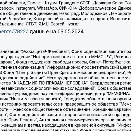
ой области, Проект Штурм, Граждане СССР, Держава Союз Сов
Facebook, Instagram, WhatsApp, СИЧ-С14, Добровольческое Движ
ское общественное движение, Невоград, Молодежное Демократ
ой Республики, Конгресс ойрат-калмыцкого народа, Исполнит
бъединение, ЛГБТ, Я.МЫ Сергей Фургал
uments/7822/
данные на
03.05.2024
Общество с ограниченной ответственностью "Радио Свободная Европа/Радио Свобода", Чешское информационное агентство "MEDIUM-ORIENT", Красноярская региональная общественная организация "Мы против СПИДа", Камалягин Денис Николаевич, Маркелов Сергей Евгеньевич, Пономарев Лев Александрович, Савицкая Людмила Алексеевна, Автономная некоммерческая организация "Центр по работе с проблемой насилия "НАСИЛИЮ.НЕТ", Межрегиональный профессиональный союз работников здравоохранения "Альянс врачей", Юридическое лицо, зарегистрированное в Латвийской Республике, SIA "Medusa Project" (регистрационный номер 40103797863, дата регистрации 10.06.2014), Некоммерческая организация "Фонд по борьбе с коррупцией", Автономная некоммерческая организация "Институт права и публичной политики", Баданин Роман Сергеевич, Гликин Максим Александрович, Железнова Мария Михайловна, Лукьянова Юлия Сергеевна, Маетная Елизавета Витальевна, Маняхин Петр Борисович, Чуракова Ольга Владимировна, Ярош Юлия Петровна, Юридическое лицо "The Insider SIA", зарегистрированное в Риге, Латвийская Республика (дата регистрации 26.06.2015), являющееся администратором доменного имени интернет-издания "The Insider SIA", https://theins.ru, Постернак Алексей Евгеньевич, Рубин Михаил Аркадьевич, Анин Роман Александрович, Юридическое лицо Istories fonds, зарегистрированное в Латвийской Республике (регистрационный номер 50008295751, дата регистрации 24.02.2020), Великовский Дмитрий Александрович, Долинина Ирина Николаевна, Мароховская Алеся Алексеевна, Шлейнов Роман Юрьевич, Шмагун Олеся Валентиновна, Общество с ограниченной ответственностью "Альтаир 2021", Общество с ограниченной ответственностью "Вега 2021", Общество с ограниченной ответственностью "Главный редактор 2021", Общество с ограниченной ответственностью "Ромашки монолит", Важенков Артем Валерьевич, Ивановская областная общественная организация "Центр гендерных исследований", Гурман Юрий Альбертович, Медиапроект "ОВД-Инфо", Егоров Владимир Владимирович, Жилинский Владимир Александрович, Общество с ограниченной ответственностью "ЗП", Иванова София Юрьевна, Карезина Инна Павловна, Кильтау Екатерина Викторовна, Петров Алексей Викторович, Пискунов Сергей Евгеньевич, Смирнов Сергей Сергеевич, Тихонов Михаил Сергеевич, Общество с ограниченной ответственностью "ЖУРНАЛИСТ-ИНОСТРАННЫЙ АГЕНТ", Арапова Галина Юрьевна, Вольтская Татьяна Анатольевна, Американская компания "Mason G.E.S. Anonymous Foundation" (США), являющаяся владельцем интернет-издания https://mnews.world/, Компания "Stichting Bellingcat", зарегистрированная в Нидерландах (дата регистрации 11.07.2018), Захаров Андрей Вячеславович, Клепиковская Екатерина Дмитриевна, Общество с ограниченной ответственностью "МЕМО", Перл Роман Александрович, Симонов Евгений Алексеевич, Соловьева Елена Анатольевна, Сотников Даниил Владимирович, Сурначева Елизавета Дмитриевна, Автономная некоммерческая организация по защите прав человека и информированию населения "Якутия – Наше Мнение", Общество с ограниченной ответственностью "Москоу диджитал медиа", с 26.01.2023 Общество с ограниченной ответственностью "Чайка Белые сады", Ветошкина Валерия Валерьевна, Заговора Максим Александрович, Межрегиональное общественное движение "Российская ЛГБТ - сеть", Оленичев Максим Владимирович, Павлов Иван Юрьевич, Скворцова Елена Сергеевна, Общество с ограниченной ответственностью "Как бы инагент", Кочетков Игорь Викторович, Общество с ограниченной ответственностью "Честные выборы", Еланчик Олег Александрович, Общество с ограниченной ответственностью "Нобелевский призыв", Гималова Регина Эмилевна, Григорьев Андрей Валерьевич, Григорьева Алина Александровна, Ассоциация по содействию защите прав призывников, альтернативнослужащих и военнослужащих "Правозащитная группа "Гражданин.Армия.Право", Хисамова Регина Фаритовна, Автономная некоммерческая организация по реализа