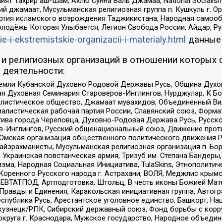
ят Тахрир аш-Шам, Ахлю Сунна Валь Джамаа, National Socialism
ий джамаат, Мусульманская религиозная группа п. Кушкуль г. 
ртия исламского возрождения Таджикистана, Народная самооб
олодёжь Которая Улыбается, Легион Свобода России, Айдар, Р
ie-i-ekstremistskie-organizacii-i-materialy.html
данные
и религиозных организаций в отношении которых 
 деятельности:
земли Кубанской Духовно Родовой Державы Русь, Община Духо
 Духовная Семинария Староверов-Инглингов, Нурджулар, К Бо
листическое общество, Джамаат мувахидов, Объединенный Вил
иалистическая рабочая партия России, Славянский союз, Форма
ива города Череповца, Духовно-Родовая Держава Русь, Русск
-Инглингов, Русский общенациональный союз, Движение против
 Омская организация общественного политического движения Р
йзрахманисты, Мусульманская религиозная организация п. Бо
краинская повстанческая армия, Тризуб им. Степана Бандеры, Бр
зма, Народная Социальная Инициатива, TulaSkins, Этнополитич
оренного Русского народа г. Астрахани, ВОЛЯ, Меджлис крымс
РЕВТАТПОД, Артподготовка, Штольц, В честь иконы Божией Мате
равды и Единения, Каракольская инициативная группа, Автогра
спублика Русь, Арестантское уголовное единство, Башкорт, Наци
окузнецк/РПК, Сибирский державный союз, Фонд борьбы с кор
округа г. Краснодара, Мужское государство, Народное объедин