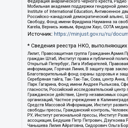
Федерация анархического черного креста, Радио
Мобильная академия поддержки гендерной демократи
Institute of International Education, Антивоенн
Российско-канадский демократический альянс, 
Свободу, Фонд имени Фридриха Науманна за свобо
Karelia, Вернись живым, Фридом Хаус, СОТА меди
Источник:
https://minjust.gov.ru/ru/doc
* Сведения реестра НКО, выполняющих 
Лилит, Правозащитная группа Гражданин.Армия.П
граждан Штаб, Институт права и публичной поли
Открытый Петербург, Лига Избирателей, Правова
информации, Горячая Линия, В защиту прав закл
Благотворительный фонд охраны здоровья и защи
Серебряная тайга, Так-Так-Так, Сова, центр Анн
Парк Гагарина, Фонд имени Андрея Рылькова, Сф
гласности, Российский исследовательский центр 
Гражданское действие, Центр независимых соци
организаций, Частное учреждение в Калининград
Средств Массовой Информации, Институт развити
свободы прессы, Гражданский контроль, Человек
РУ, Институт региональной прессы, Институт Ра
ассоциация, Бедушев Петр Петрович, Дзугкоева 
Чанышева Лилия Айратовна, Сидорович Ольга Бори