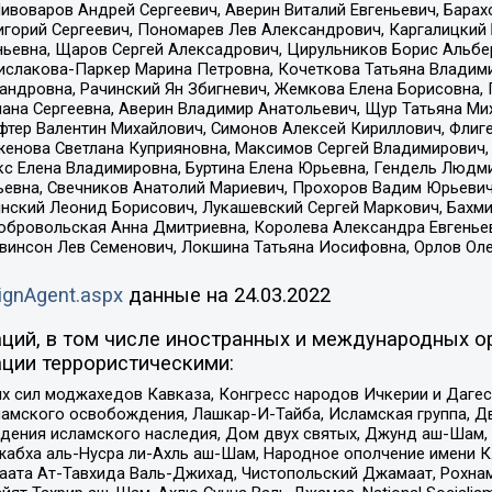
Пивоваров Андрей Сергеевич, Аверин Виталий Евгеньевич, Бара
горий Сергеевич, Пономарев Лев Александрович, Каргалицкий 
ньевна, Щаров Сергей Алексадрович, Цирульников Борис Альбер
ислакова-Паркер Марина Петровна, Кочеткова Татьяна Владими
сандровна, Рачинский Ян Збигневич, Жемкова Елена Борисовна,
лана Сергеевна, Аверин Владимир Анатольевич, Щур Татьяна М
фтер Валентин Михайлович, Симонов Алексей Кириллович, Флиг
женова Светлана Куприяновна, Максимов Сергей Владимирович, 
кс Елена Владимировна, Буртина Елена Юрьевна, Гендель Людм
евна, Свечников Анатолий Мариевич, Прохоров Вадим Юрьевич
инский Леонид Борисович, Лукашевский Сергей Маркович, Бахм
Добровольская Анна Дмитриевна, Королева Александра Евгенье
евинсон Лев Семенович, Локшина Татьяна Иосифовна, Орлов Ол
ignAgent.aspx
данные на
24.03.2022
ций, в том числе иностранных и международных ор
ции террористическими:
ил моджахедов Кавказа, Конгресс народов Ичкерии и Дагеста
ламского освобождения, Лашкар-И-Тайба, Исламская группа, Дв
ения исламского наследия, Дом двух святых, Джунд аш-Шам, 
жабха аль-Нусра ли-Ахль аш-Шам, Народное ополчение имени К.
ата Ат-Тавхида Валь-Джихад, Чистопольский Джамаат, Рохнам