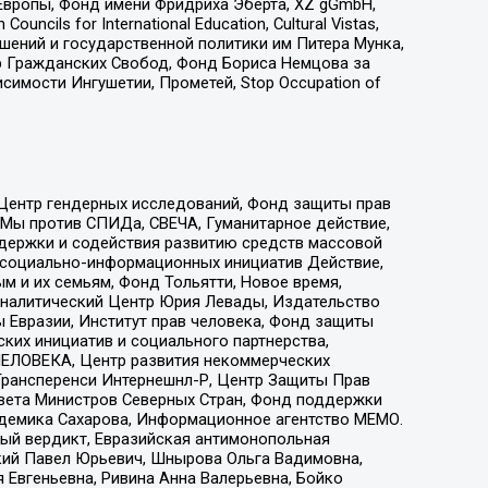
Европы, Фонд имени Фридриха Эберта, XZ gGmbH,
ls for International Education, Cultural Vistas,
ошений и государственной политики им Питера Мунка,
 Гражданских Свобод, Фонд Бориса Немцова за
имости Ингушетии, Прометей, Stop Occupation of
 Центр гендерных исследований, Фонд защиты прав
 Мы против СПИДа, СВЕЧА, Гуманитарное действие,
ддержки и содействия развитию средств массовой
р социально-информационных инициатив Действие,
 и их семьям, Фонд Тольятти, Новое время,
, Аналитический Центр Юрия Левады, Издательство
 Евразии, Институт прав человека, Фонд защиты
ких инициатив и социального партнерства,
ЕЛОВЕКА, Центр развития некоммерческих
 Трансперенси Интернешнл-Р, Центр Защиты Прав
овета Министров Северных Стран, Фонд поддержки
адемика Сахарова, Информационное агентство МЕМО.
ый вердикт, Евразийская антимонопольная
кий Павел Юрьевич, Шнырова Ольга Вадимовна,
 Евгеньевна, Ривина Анна Валерьевна, Бойко