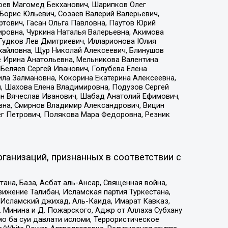
хоев Магомед Бекханович, Шарипков Олег
Борис Юльевич, Созаев Валерий Валерьевич,
тович, Гасан Ольга Павловна, Паутов Юрий
ровна, Чуркина Наталья Валерьевна, Акимова
 Гудков Лев Дмитриевич, Илларионова Юлия
ихайловна, Щур Николай Алексеевич, Блинушов
е Ирина Анатольевна, Мельникова Валентина
Беляев Сергей Иванович, Голубева Елена
ила Залмановна, Кокорина Екатерина Алексеевна,
, Шахова Елена Владимировна, Подузов Сергей
ин Вячеслав Иванович, Шабад Анатолий Ефимович,
вна, Смирнов Владимир Александрович, Вицин
ег Петрович, Полякова Мара Федоровна, Резник
ганизаций, признанных в соответствии с
на, База, Асбат аль-Ансар, Священная война,
ижение Талибан, Исламская партия Туркестана,
Исламский джихад, Аль-Каида, Имарат Кавказ,
 Минина и Д. Пожарского, Аджр от Аллаха Субхану
о ба суи давлати исломи, Террористическое