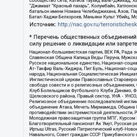
сообщество Сеть, Катиба Таухид валь-Джихад, Хай
“Джамаат “Красный пахарь”, Колумбайн, Хатлонск
батальон имени Номана Челебиджихана, Азов, Па
Батал-Хаджи Белхороев, Маньяки Культ Убийц, М
Источник:
http://nac.gov.ru/terroristichesk
* Перечень общественных объединений 
силу решение о ликвидации или запрете
Национал-большевистская партия, ВЕК РА, Рада 
Славянская Община Капища Веды Перуна, Мужская
Русское национальное единство, Национал-социа
Ат-Такфир Валь-Хиджра, Пит Буль, Национал-соц
народа, Национальная Социалистическая Инициат
Инглистической церкви Православных Староверов
свободе совести и о религиозных объединениях,
Клуб Болельщиков Футбольного Клуба Динамо, Фа
Щелковского района, Правый сектор, УНА - УНСО, У
Религиозное объединение последователей инглии
объединение Атака, Мечеть Мирмамеда, Община К
противодействии экстремистской деятельности, 
Молодежная правозащитная группа МПГ, Курсом П
Благотворительный пансионат Ак Умут, Русская ре
Иртыш Ultras, Русский Патриотический клуб-Нов
Навального, Совет граждан СССР Прикубанского 