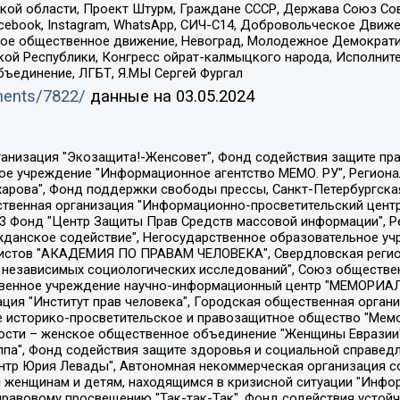
ой области, Проект Штурм, Граждане СССР, Держава Союз Сов
Facebook, Instagram, WhatsApp, СИЧ-С14, Добровольческое Движ
ское общественное движение, Невоград, Молодежное Демократ
ой Республики, Конгресс ойрат-калмыцкого народа, Исполнит
бъединение, ЛГБТ, Я.МЫ Сергей Фургал
uments/7822/
данные на
03.05.2024
Общество с ограниченной ответственностью "Радио Свободная Европа/Радио Свобода", Чешское информационное агентство "MEDIUM-ORIENT", Красноярская региональная общественная организация "Мы против СПИДа", Камалягин Денис Николаевич, Маркелов Сергей Евгеньевич, Пономарев Лев Александрович, Савицкая Людмила Алексеевна, Автономная некоммерческая организация "Центр по работе с проблемой насилия "НАСИЛИЮ.НЕТ", Межрегиональный профессиональный союз работников здравоохранения "Альянс врачей", Юридическое лицо, зарегистрированное в Латвийской Республике, SIA "Medusa Project" (регистрационный номер 40103797863, дата регистрации 10.06.2014), Некоммерческая организация "Фонд по борьбе с коррупцией", Автономная некоммерческая организация "Институт права и публичной политики", Баданин Роман Сергеевич, Гликин Максим Александрович, Железнова Мария Михайловна, Лукьянова Юлия Сергеевна, Маетная Елизавета Витальевна, Маняхин Петр Борисович, Чуракова Ольга Владимировна, Ярош Юлия Петровна, Юридическое лицо "The Insider SIA", зарегистрированное в Риге, Латвийская Республика (дата регистрации 26.06.2015), являющееся администратором доменного имени интернет-издания "The Insider SIA", https://theins.ru, Постернак Алексей Евгеньевич, Рубин Михаил Аркадьевич, Анин Роман Александрович, Юридическое лицо Istories fonds, зарегистрированное в Латвийской Республике (регистрационный номер 50008295751, дата регистрации 24.02.2020), Великовский Дмитрий Александрович, Долинина Ирина Николаевна, Мароховская Алеся Алексеевна, Шлейнов Роман Юрьевич, Шмагун Олеся Валентиновна, Общество с ограниченной ответственностью "Альтаир 2021", Общество с ограниченной ответственностью "Вега 2021", Общество с ограниченной ответственностью "Главный редактор 2021", Общество с ограниченной ответственностью "Ромашки монолит", Важенков Артем Валерьевич, Ивановская областная общественная организация "Центр гендерных исследований", Гурман Юрий Альбертович, Медиапроект "ОВД-Инфо", Егоров Владимир Владимирович, Жилинский Владимир Александрович, Общество с ограниченной ответственностью "ЗП", Иванова София Юрьевна, Карезина Инна Павловна, Кильтау Екатерина Викторовна, Петров Алексей Викторович, Пискунов Сергей Евгеньевич, Смирнов Сергей Сергеевич, Тихонов Михаил Сергеевич, Общество с ограниченной ответственностью "ЖУРНАЛИСТ-ИНОСТРАННЫЙ АГЕНТ", Арапова Галина Юрьевна, Вольтская Татьяна Анатольевна, Американская компания "Mason G.E.S. Anonymous Foundation" (США), являющаяся владельцем интернет-издания https://mnews.world/, Компания "Stichting Bellingcat", зарегистрированная в Нидерландах (дата регистрации 11.07.2018), Захаров Андрей Вячеславович, Клепиковская Екатерина Дмитриевна, Общество с ограниченной ответственностью "МЕМО", Перл Роман Александрович, Симонов Евгений Алексеевич, Соловьева Елена Анатольевна, Сотников Даниил Владимирович, Сурначева Елизавета Дмитриевна, Автономная некоммерческая организация по защите прав человека и информированию населения "Якутия – Наше Мнение", Общество с ограниченной ответственностью "Москоу диджитал медиа", с 26.01.2023 Общество с ограниченной ответственностью "Чайка Белые сады", Ветошкина Валерия Валерьевна, Заговора Максим Александрович, Межрегиональное общественное движение "Российская ЛГБТ - сеть", Оленичев Максим Владимирович, Павлов Иван Юрьевич, Скворцова Елена Сергеевна, Общество с ограниченной ответственностью "Как бы инагент", Кочетков Игорь Викторович, Общество с ограниченной ответственностью "Честные выборы", Еланчик Олег Александрович, Общество с ограниченной ответственностью "Нобелевский призыв", Гималова Регина Эмилевна, Григорьев Андрей Валерьевич, Григорьева Алина Александровна, Ассоциация по содействию защите прав призывников, альтернативнослужащих и военнослужащих "Правозащитная группа "Гражданин.Армия.Право", Хисамова Регина Фаритовна, Автономная некоммерческая организация по реализа