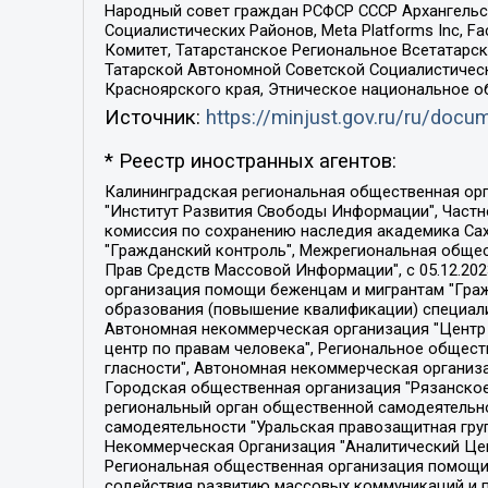
Народный совет граждан РСФСР СССР Архангельск
Социалистических Районов, Meta Platforms Inc, 
Комитет, Татарстанское Региональное Всетатар
Татарской Автономной Советской Социалистическ
Красноярского края, Этническое национальное о
Источник:
https://minjust.gov.ru/ru/doc
* Реестр иностранных агентов:
Калининградская региональная общественная организация "Экозащита!-Женсовет", Фонд содействия защите прав и свобод граждан "Общественный вердикт", Фонд "Институт Развития Свободы Информации", Частное учреждение "Информационное агентство МЕМО. РУ", Региональная общественная организация "Общественная комиссия по сохранению наследия академика Сахарова", Фонд поддержки свободы прессы, Санкт-Петербургская общественная правозащитная организация "Гражданский контроль", Межрегиональная общественная организация "Информационно-просветительский центр "Мемориал", Региональный Фонд "Центр Защиты Прав Средств Массовой Информации", с 05.12.2023 Фонд "Центр Защиты Прав Средств массовой информации", Региональная общественная благотворительная организация помощи беженцам и мигрантам "Гражданское содействие", Негосударственное образовательное учреждение дополнительного профессионального образования (повышение квалификации) специалистов "АКАДЕМИЯ ПО ПРАВАМ ЧЕЛОВЕКА", Свердловская региональная общественная организация "Сутяжник", Автономная некоммерческая организация "Центр независимых социологических исследований", Союз общественных объединений "Российский исследовательский центр по правам человека", Региональное общественное учреждение научно-информационный центр "МЕМОРИАЛ", Некоммерческая организация "Фонд защиты гласности", Автономная некоммерческая организация "Институт прав человека", Городская общественная организация "Екатеринбургское общество "МЕМОРИАЛ", Городская общественная организация "Рязанское историко-просветительское и правозащитное общество "Мемориал" (Рязанский Мемориал), Челябинский региональный орган общественной самодеятельности – женское общественное объединение "Женщины Евразии", Челябинский региональный орган общественной самодеятельности "Уральская правозащитная группа", Фонд содействия защите здоровья и социальной справедливости имени Андрея Рылькова, Автономная Некоммерческая Организация "Аналитический Центр Юрия Левады", Автономная некоммерческая организация социальной поддержки населения "Проект Апрель", Региональная общественная организация помощи женщинам и детям, находящимся в кризисной ситуации "Информационно-методический центр "Анна", Фонд содействия развитию массовых коммуникаций и правовому просвещению "Так-так-Так", Фонд содействия устойчивому развитию "Серебряная тайга", Свердловский региональный общественный фонд социальных проектов "Новое время", "Idel.Реалии", Кавказ.Реалии, Крым.Реалии, Телеканал Настоящее Время, Татаро-башкирская служба Радио Свобода (Azatliq Radiosi), Радио Свободная Европа/Радио Свобода (PCE/PC), "Сибирь.Реалии", "Фактограф", Благотворительный фонд помощи осужденным и их семьям, Автономная некоммерческая организация "Институт глобализации и социальных движений", Фонд "В защиту прав заключенных", Частное учреждение "Центр поддержки и содействия развитию средств массовой информации", Пензенский региональный общественный благотворительный фонд "Гражданский союз", "Север.Реалии", Некоммерческая организация Фонд "Правовая инициатива", 