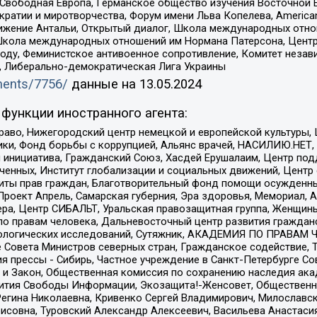
 Свободная Европа, Германское общество изучения Восточной 
и и миротворчества, Форум имени Льва Копелева, American Counci
ое движение Антальи, Открытый диалог, Школа международных отн
Школа международных отношений им Нормана Патерсона, Центр
ду, Феминистское антивоенное сопротивление, Комитет независ
а, Либерально-демократическая Лига Украины
uments/7756/
данные на
13.05.2024
функции иностранного агента:
раво, Нижегородский центр немецкой и европейской культуры,
тики, Фонд борьбы с коррупцией, Альянс врачей, НАСИЛИЮ.НЕТ,
я инициатива, Гражданский Союз, Хасдей Ерушалаим, Центр по
юченных, Институт глобализации и социальных движений, Цент
ты прав граждан, Благотворительный фонд помощи осужденным
а, Проект Апрель, Самарская губерния, Эра здоровья, Мемориал
ера, Центр СИБАЛЬТ, Уральская правозащитная группа, Женщины
по правам человека, Дальневосточный центр развития гражданс
ологических исследований, Сутяжник, АКАДЕМИЯ ПО ПРАВАМ Ч
е Совета Министров северных стран, Гражданское содействие,
я прессы - Сибирь, Частное учреждение в Санкт-Петербурге С
 и Закон, Общественная комиссия по сохранению наследия ак
звития Свободы Информации, Экозащита!-Женсовет, Общественн
Регина Николаевна, Кривенко Сергей Владимирович, Милославс
совна, Туровский Александр Алексеевич, Васильева Анастасия