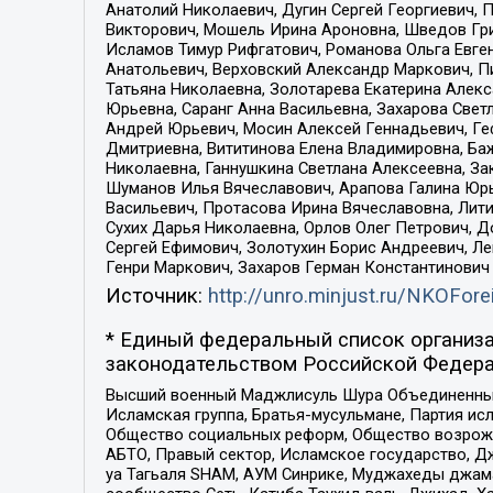
Анатолий Николаевич, Дугин Сергей Георгиевич, 
Викторович, Мошель Ирина Ароновна, Шведов Гри
Исламов Тимур Рифгатович, Романова Ольга Евге
Анатольевич, Верховский Александр Маркович, П
Татьяна Николаевна, Золотарева Екатерина Алек
Юрьевна, Саранг Анна Васильевна, Захарова Свет
Андрей Юрьевич, Мосин Алексей Геннадьевич, Ге
Дмитриевна, Вититинова Елена Владимировна, Ба
Николаевна, Ганнушкина Светлана Алексеевна, За
Шуманов Илья Вячеславович, Арапова Галина Юрь
Васильевич, Протасова Ирина Вячеславовна, Лит
Сухих Дарья Николаевна, Орлов Олег Петрович, 
Сергей Ефимович, Золотухин Борис Андреевич, Л
Генри Маркович, Захаров Герман Константинович
Источник:
http://unro.minjust.ru/NKOFore
* Единый федеральный список организа
законодательством Российской Федера
Высший военный Маджлисуль Шура Объединенных с
Исламская группа, Братья-мусульмане, Партия ис
Общество социальных реформ, Общество возрожд
АБТО, Правый сектор, Исламское государство, Д
уа Тагьаля SHAM, АУМ Синрике, Муджахеды джама