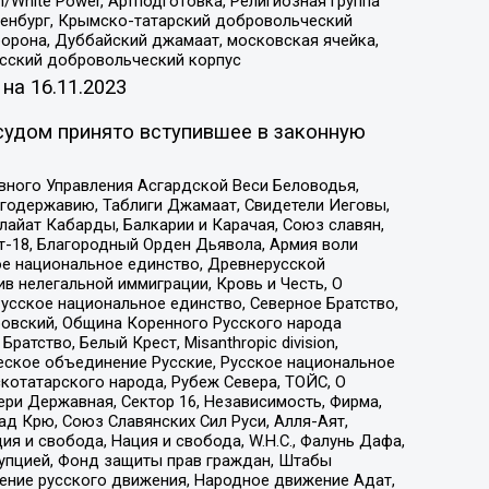
/White Power, Артподготовка, Религиозная группа
Оренбург, Крымско-татарский добровольческий
орона, Дуббайский джамаат, московская ячейка,
усский добровольческий корпус
 на
16.11.2023
судом принято вступившее в законную
вного Управления Асгардской Веси Беловодья,
годержавию, Таблиги Джамаат, Свидетели Иеговы,
айат Кабарды, Балкарии и Карачая, Союз славян,
т-18, Благородный Орден Дьявола, Армия воли
ое национальное единство, Древнерусской
 нелегальной иммиграции, Кровь и Честь, О
усское национальное единство, Северное Братство,
ровский, Община Коренного Русского народа
атство, Белый Крест, Misanthropic division,
еское объединение Русские, Русское национальное
котатарского народа, Рубеж Севера, ТОЙС, О
ри Державная, Сектор 16, Независимость, Фирма,
д Крю, Союз Славянских Сил Руси, Алля-Аят,
я и свобода, Нация и свобода, W.H.С., Фалунь Дафа,
рупцией, Фонд защиты прав граждан, Штабы
ение русского движения, Народное движение Адат,