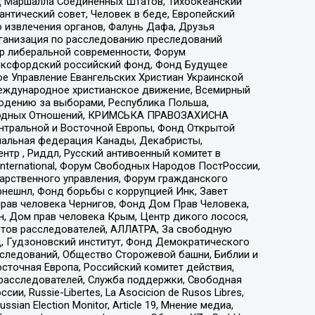
 Маршалла Соединенных Штатов, Тихоокеанский
нтический совет, Человек в беде, Европейский
 извлечения органов, Фалунь Дафа, Друзья
рганизация по расследованию преследований
тр либеральной современности, Форум
 Оксфордский российский фонд, Фонд Будущее
е Управление Евангельских Христиан Украинской
еждународное христианское движение, Всемирный
людению за выборами, Республика Польша,
народных Отношений, КРИМСЬКА ПРАВОЗАХИСНА
ы Центральной и Восточной Европы, Фонд Открытой
иональная федерация Канады, Декабристы,
тр , Риддл, Русский антивоенный комитет в
nternational, Форум Свободных Народов ПостРоссии,
дарственного управления, Форум гражданского
рнешнл, Фонд борьбы с коррупцией Инк, Завет
прав человека Чернигов, Фонд Дом Прав Человека,
н, Дом прав человека Крым, Центр дикого лосося,
стов расследователей, АЛЛАТРА, За свободную
д, Гудзоновский институт, Фонд Демократического
сследований, Общество Сторожевой башни, Библии и
сточная Европа, Российский комитет действия,
-расследователей, Служба поддержки, Свободная
 Russie-Libertes, La Asocicion de Rusos Libres,
an Election Monitor, Article 19, Мнение медиа,