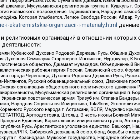
ят Тахрир аш-Шам, Ахлю Сунна Валь Джамаа, National Socialism
ий джамаат, Мусульманская религиозная группа п. Кушкуль г. 
ртия исламского возрождения Таджикистана, Народная самооб
олодёжь Которая Улыбается, Легион Свобода России, Айдар, Р
ie-i-ekstremistskie-organizacii-i-materialy.html
данные
и религиозных организаций в отношении которых 
 деятельности:
земли Кубанской Духовно Родовой Державы Русь, Община Духо
 Духовная Семинария Староверов-Инглингов, Нурджулар, К Бо
листическое общество, Джамаат мувахидов, Объединенный Вил
иалистическая рабочая партия России, Славянский союз, Форма
ива города Череповца, Духовно-Родовая Держава Русь, Русск
-Инглингов, Русский общенациональный союз, Движение против
 Омская организация общественного политического движения Р
йзрахманисты, Мусульманская религиозная организация п. Бо
краинская повстанческая армия, Тризуб им. Степана Бандеры, Бр
зма, Народная Социальная Инициатива, TulaSkins, Этнополитич
оренного Русского народа г. Астрахани, ВОЛЯ, Меджлис крымс
РЕВТАТПОД, Артподготовка, Штольц, В честь иконы Божией Мате
равды и Единения, Каракольская инициативная группа, Автогра
спублика Русь, Арестантское уголовное единство, Башкорт, Наци
окузнецк/РПК, Сибирский державный союз, Фонд борьбы с кор
округа г. Краснодара, Мужское государство, Народное объедин