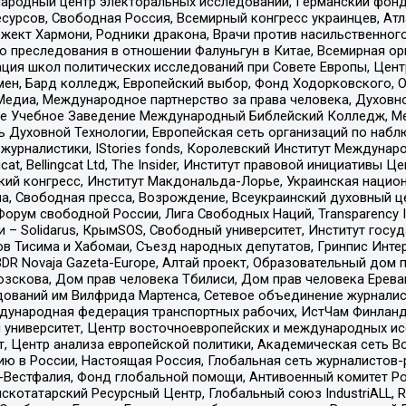
родный центр электоральных исследований, Германский фонд
рсов, Свободная Россия, Всемирный конгресс украинцев, Атла
ект Хармони, Родники дракона, Врачи против насильственного
ию преследования в отношении Фалуньгун в Китае, Всемирная о
ация школ политических исследований при Совете Европы, Цен
мен, Бард колледж, Европейский выбор, Фонд Ходорковского,
едиа, Международное партнерство за права человека, Духовно
ое Учебное Заведение Международный Библейский Колледж, М
ь Духовной Технологии, Европейская сеть организаций по наб
урналистики, IStories fonds, Королевский Институт Между
gcat, Bellingcat Ltd, The Insider, Институт правовой инициатив
инский конгресс, Институт Макдональда-Лорье, Украинская нац
, Свободная пресса, Возрождение, Всеукраинский духовный цен
орум свободной России, Лига Свободных Наций, Transparеncy I
– Solidarus, КрымSOS, Свободный университет, Институт госу
в Тисима и Хабомаи, Съезд народных депутатов, Гринпис Инте
DR Novaja Gazeta-Europe, Алтай проект, Образовательный дом 
зскова, Дом прав человека Тбилиси, Дом прав человека Ерева
едований им Вилфрида Мартенса, Сетевое объединение журнали
Международная федерация транспортных рабочих, ИстЧам Финлан
й университет, Центр восточноевропейских и международных и
, Центр анализа европейской политики, Академическая сеть Во
ю в России, Настоящая Россия, Глобальная сеть журналистов
естфалия, Фонд глобальной помощи, Антивоенный комитет России,
татарский Ресурсный Центр, Глобальный союз IndustriALL, Russi