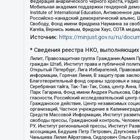
Федерация анархического черного креста, Радио
Мобильная академия поддержки гендерной демократи
Institute of International Education, Антивоенн
Российско-канадский демократический альянс, 
Свободу, Фонд имени Фридриха Науманна за свобо
Karelia, Вернись живым, Фридом Хаус, СОТА меди
Источник:
https://minjust.gov.ru/ru/doc
* Сведения реестра НКО, выполняющих 
Лилит, Правозащитная группа Гражданин.Армия.П
граждан Штаб, Институт права и публичной поли
Открытый Петербург, Лига Избирателей, Правова
информации, Горячая Линия, В защиту прав закл
Благотворительный фонд охраны здоровья и защи
Серебряная тайга, Так-Так-Так, Сова, центр Анн
Парк Гагарина, Фонд имени Андрея Рылькова, Сф
гласности, Российский исследовательский центр 
Гражданское действие, Центр независимых соци
организаций, Частное учреждение в Калининград
Средств Массовой Информации, Институт развити
свободы прессы, Гражданский контроль, Человек
РУ, Институт региональной прессы, Институт Ра
ассоциация, Бедушев Петр Петрович, Дзугкоева 
Чанышева Лилия Айратовна, Сидорович Ольга Бори