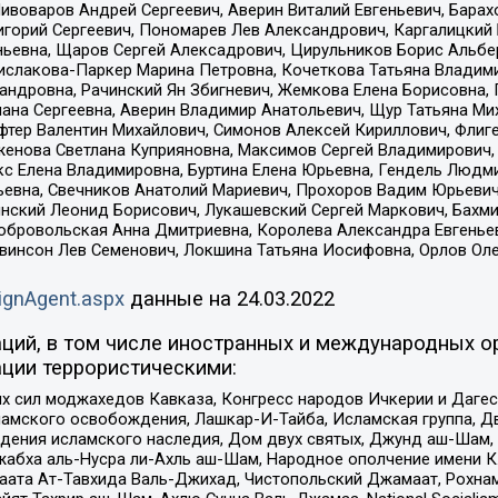
Пивоваров Андрей Сергеевич, Аверин Виталий Евгеньевич, Бара
горий Сергеевич, Пономарев Лев Александрович, Каргалицкий 
ньевна, Щаров Сергей Алексадрович, Цирульников Борис Альбер
ислакова-Паркер Марина Петровна, Кочеткова Татьяна Владими
сандровна, Рачинский Ян Збигневич, Жемкова Елена Борисовна,
лана Сергеевна, Аверин Владимир Анатольевич, Щур Татьяна М
фтер Валентин Михайлович, Симонов Алексей Кириллович, Флиг
женова Светлана Куприяновна, Максимов Сергей Владимирович, 
кс Елена Владимировна, Буртина Елена Юрьевна, Гендель Людм
евна, Свечников Анатолий Мариевич, Прохоров Вадим Юрьевич
инский Леонид Борисович, Лукашевский Сергей Маркович, Бахм
Добровольская Анна Дмитриевна, Королева Александра Евгенье
евинсон Лев Семенович, Локшина Татьяна Иосифовна, Орлов Ол
ignAgent.aspx
данные на
24.03.2022
ций, в том числе иностранных и международных ор
ции террористическими:
ил моджахедов Кавказа, Конгресс народов Ичкерии и Дагеста
ламского освобождения, Лашкар-И-Тайба, Исламская группа, Дв
ения исламского наследия, Дом двух святых, Джунд аш-Шам, 
жабха аль-Нусра ли-Ахль аш-Шам, Народное ополчение имени К.
ата Ат-Тавхида Валь-Джихад, Чистопольский Джамаат, Рохнам