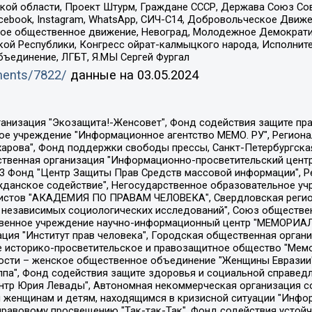
ой области, Проект Штурм, Граждане СССР, Держава Союз Сов
Facebook, Instagram, WhatsApp, СИЧ-С14, Добровольческое Движ
ское общественное движение, Невоград, Молодежное Демократ
ой Республики, Конгресс ойрат-калмыцкого народа, Исполнит
бъединение, ЛГБТ, Я.МЫ Сергей Фургал
uments/7822/
данные на
03.05.2024
Общество с ограниченной ответственностью "Радио Свободная Европа/Радио Свобода", Чешское информационное агентство "MEDIUM-ORIENT", Красноярская региональная общественная организация "Мы против СПИДа", Камалягин Денис Николаевич, Маркелов Сергей Евгеньевич, Пономарев Лев Александрович, Савицкая Людмила Алексеевна, Автономная некоммерческая организация "Центр по работе с проблемой насилия "НАСИЛИЮ.НЕТ", Межрегиональный профессиональный союз работников здравоохранения "Альянс врачей", Юридическое лицо, зарегистрированное в Латвийской Республике, SIA "Medusa Project" (регистрационный номер 40103797863, дата регистрации 10.06.2014), Некоммерческая организация "Фонд по борьбе с коррупцией", Автономная некоммерческая организация "Институт права и публичной политики", Баданин Роман Сергеевич, Гликин Максим Александрович, Железнова Мария Михайловна, Лукьянова Юлия Сергеевна, Маетная Елизавета Витальевна, Маняхин Петр Борисович, Чуракова Ольга Владимировна, Ярош Юлия Петровна, Юридическое лицо "The Insider SIA", зарегистрированное в Риге, Латвийская Республика (дата регистрации 26.06.2015), являющееся администратором доменного имени интернет-издания "The Insider SIA", https://theins.ru, Постернак Алексей Евгеньевич, Рубин Михаил Аркадьевич, Анин Роман Александрович, Юридическое лицо Istories fonds, зарегистрированное в Латвийской Республике (регистрационный номер 50008295751, дата регистрации 24.02.2020), Великовский Дмитрий Александрович, Долинина Ирина Николаевна, Мароховская Алеся Алексеевна, Шлейнов Роман Юрьевич, Шмагун Олеся Валентиновна, Общество с ограниченной ответственностью "Альтаир 2021", Общество с ограниченной ответственностью "Вега 2021", Общество с ограниченной ответственностью "Главный редактор 2021", Общество с ограниченной ответственностью "Ромашки монолит", Важенков Артем Валерьевич, Ивановская областная общественная организация "Центр гендерных исследований", Гурман Юрий Альбертович, Медиапроект "ОВД-Инфо", Егоров Владимир Владимирович, Жилинский Владимир Александрович, Общество с ограниченной ответственностью "ЗП", Иванова София Юрьевна, Карезина Инна Павловна, Кильтау Екатерина Викторовна, Петров Алексей Викторович, Пискунов Сергей Евгеньевич, Смирнов Сергей Сергеевич, Тихонов Михаил Сергеевич, Общество с ограниченной ответственностью "ЖУРНАЛИСТ-ИНОСТРАННЫЙ АГЕНТ", Арапова Галина Юрьевна, Вольтская Татьяна Анатольевна, Американская компания "Mason G.E.S. Anonymous Foundation" (США), являющаяся владельцем интернет-издания https://mnews.world/, Компания "Stichting Bellingcat", зарегистрированная в Нидерландах (дата регистрации 11.07.2018), Захаров Андрей Вячеславович, Клепиковская Екатерина Дмитриевна, Общество с ограниченной ответственностью "МЕМО", Перл Роман Александрович, Симонов Евгений Алексеевич, Соловьева Елена Анатольевна, Сотников Даниил Владимирович, Сурначева Елизавета Дмитриевна, Автономная некоммерческая организация по защите прав человека и информированию населения "Якутия – Наше Мнение", Общество с ограниченной ответственностью "Москоу диджитал медиа", с 26.01.2023 Общество с ограниченной ответственностью "Чайка Белые сады", Ветошкина Валерия Валерьевна, Заговора Максим Александрович, Межрегиональное общественное движение "Российская ЛГБТ - сеть", Оленичев Максим Владимирович, Павлов Иван Юрьевич, Скворцова Елена Сергеевна, Общество с ограниченной ответственностью "Как бы инагент", Кочетков Игорь Викторович, Общество с ограниченной ответственностью "Честные выборы", Еланчик Олег Александрович, Общество с ограниченной ответственностью "Нобелевский призыв", Гималова Регина Эмилевна, Григорьев Андрей Валерьевич, Григорьева Алина Александровна, Ассоциация по содействию защите прав призывников, альтернативнослужащих и военнослужащих "Правозащитная группа "Гражданин.Армия.Право", Хисамова Регина Фаритовна, Автономная некоммерческая организация по реализа