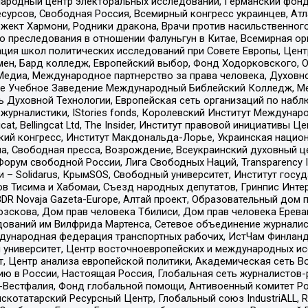
родный центр электоральных исследований, Германский фонд
рсов, Свободная Россия, Всемирный конгресс украинцев, Атла
ект Хармони, Родники дракона, Врачи против насильственного
ию преследования в отношении Фалуньгун в Китае, Всемирная о
ация школ политических исследований при Совете Европы, Цен
мен, Бард колледж, Европейский выбор, Фонд Ходорковского,
едиа, Международное партнерство за права человека, Духовно
ое Учебное Заведение Международный Библейский Колледж, М
ь Духовной Технологии, Европейская сеть организаций по наб
урналистики, IStories fonds, Королевский Институт Между
gcat, Bellingcat Ltd, The Insider, Институт правовой инициатив
инский конгресс, Институт Макдональда-Лорье, Украинская нац
, Свободная пресса, Возрождение, Всеукраинский духовный цен
орум свободной России, Лига Свободных Наций, Transparеncy I
– Solidarus, КрымSOS, Свободный университет, Институт госу
в Тисима и Хабомаи, Съезд народных депутатов, Гринпис Инте
DR Novaja Gazeta-Europe, Алтай проект, Образовательный дом 
зскова, Дом прав человека Тбилиси, Дом прав человека Ерева
едований им Вилфрида Мартенса, Сетевое объединение журнали
Международная федерация транспортных рабочих, ИстЧам Финлан
й университет, Центр восточноевропейских и международных и
, Центр анализа европейской политики, Академическая сеть Во
ю в России, Настоящая Россия, Глобальная сеть журналистов
естфалия, Фонд глобальной помощи, Антивоенный комитет России,
татарский Ресурсный Центр, Глобальный союз IndustriALL, Russi