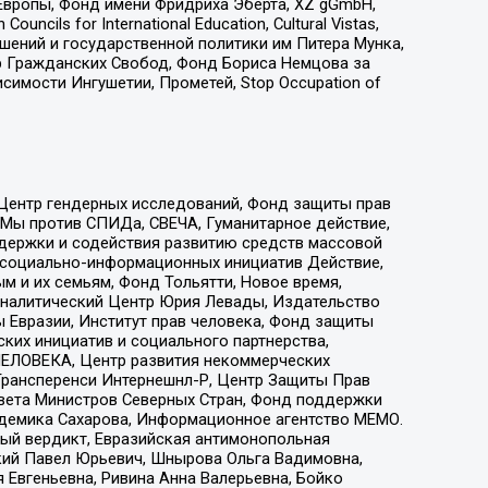
Европы, Фонд имени Фридриха Эберта, XZ gGmbH,
ls for International Education, Cultural Vistas,
ошений и государственной политики им Питера Мунка,
 Гражданских Свобод, Фонд Бориса Немцова за
имости Ингушетии, Прометей, Stop Occupation of
 Центр гендерных исследований, Фонд защиты прав
 Мы против СПИДа, СВЕЧА, Гуманитарное действие,
ддержки и содействия развитию средств массовой
р социально-информационных инициатив Действие,
 и их семьям, Фонд Тольятти, Новое время,
, Аналитический Центр Юрия Левады, Издательство
 Евразии, Институт прав человека, Фонд защиты
ких инициатив и социального партнерства,
ЕЛОВЕКА, Центр развития некоммерческих
 Трансперенси Интернешнл-Р, Центр Защиты Прав
овета Министров Северных Стран, Фонд поддержки
адемика Сахарова, Информационное агентство МЕМО.
ый вердикт, Евразийская антимонопольная
кий Павел Юрьевич, Шнырова Ольга Вадимовна,
 Евгеньевна, Ривина Анна Валерьевна, Бойко