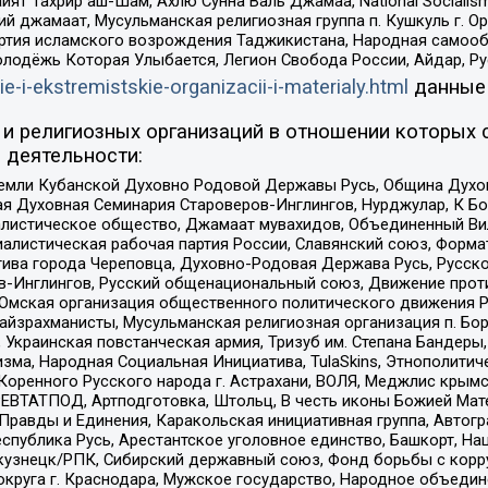
ят Тахрир аш-Шам, Ахлю Сунна Валь Джамаа, National Socialism
ий джамаат, Мусульманская религиозная группа п. Кушкуль г. 
ртия исламского возрождения Таджикистана, Народная самооб
олодёжь Которая Улыбается, Легион Свобода России, Айдар, Р
ie-i-ekstremistskie-organizacii-i-materialy.html
данные
и религиозных организаций в отношении которых 
 деятельности:
земли Кубанской Духовно Родовой Державы Русь, Община Духо
 Духовная Семинария Староверов-Инглингов, Нурджулар, К Бо
листическое общество, Джамаат мувахидов, Объединенный Вил
иалистическая рабочая партия России, Славянский союз, Форма
ива города Череповца, Духовно-Родовая Держава Русь, Русск
-Инглингов, Русский общенациональный союз, Движение против
 Омская организация общественного политического движения Р
йзрахманисты, Мусульманская религиозная организация п. Бо
краинская повстанческая армия, Тризуб им. Степана Бандеры, Бр
зма, Народная Социальная Инициатива, TulaSkins, Этнополитич
оренного Русского народа г. Астрахани, ВОЛЯ, Меджлис крымс
РЕВТАТПОД, Артподготовка, Штольц, В честь иконы Божией Мате
равды и Единения, Каракольская инициативная группа, Автогра
спублика Русь, Арестантское уголовное единство, Башкорт, Наци
окузнецк/РПК, Сибирский державный союз, Фонд борьбы с кор
округа г. Краснодара, Мужское государство, Народное объедин