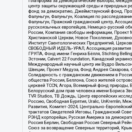
Платформа за Демократические Выборы, Междуна
центр защиты окружающей среды и природных ресу
фонд за демократию, Джеймстаунский фонд, Прож
Фалуньгун, Фалуньгун, Коалиция по расследован
Фалуньгун, Пражский гражданский центр, Ассоци
русскоязычных европейцев, Немецко-русский об
России, Компания свободы информации, Проект М
Христианской Церкви, Новое Поколение, Духовн
Институт Саентологических Предприятий, Церков
СВОБОДНЫЙ ИДЕЛЬ-УРАЛ, Ассоциация развития ж
ГРУПА, Фонд имени Генриха Бёлля, Stichting Bellin
Эстонии, Calvert 22 Foundation, Канадский укра
Международный научный центр им Вудро Вильсона
Швеции, Проект Медуза, Фонд Андрея Сахарова, Ф
Солидарность с гражданским движением в России 
общества Россия, Беллона, Союз жителей острово
церквей TCCN, Агора, Всемирный фонд природы, B
Белорусский дом прав человека имени Бориса Зво
TVR Studios, ТВ Дождь, Центр европейских иссл
Россию, Свободная Бурятия, Uralic, UnKremlin, 
Развития, Комитет-2024, Центрально-Европейски
трактатов Свидетелей Иеговы, Гражданский Совет
РЭНД корпорейшн, Русская Америка за демократи
Россия Берлин, Свободная Россия Северный Рейн-В
Союз за возвращение Северных территорий, Крымско