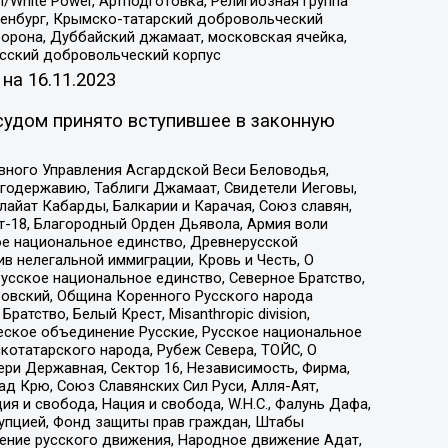
/White Power, Артподготовка, Религиозная группа
Оренбург, Крымско-татарский добровольческий
орона, Дуббайский джамаат, московская ячейка,
усский добровольческий корпус
 на
16.11.2023
судом принято вступившее в законную
вного Управления Асгардской Веси Беловодья,
годержавию, Таблиги Джамаат, Свидетели Иеговы,
айат Кабарды, Балкарии и Карачая, Союз славян,
т-18, Благородный Орден Дьявола, Армия воли
ое национальное единство, Древнерусской
 нелегальной иммиграции, Кровь и Честь, О
усское национальное единство, Северное Братство,
ровский, Община Коренного Русского народа
атство, Белый Крест, Misanthropic division,
еское объединение Русские, Русское национальное
котатарского народа, Рубеж Севера, ТОЙС, О
ри Державная, Сектор 16, Независимость, Фирма,
д Крю, Союз Славянских Сил Руси, Алля-Аят,
я и свобода, Нация и свобода, W.H.С., Фалунь Дафа,
рупцией, Фонд защиты прав граждан, Штабы
ение русского движения, Народное движение Адат,