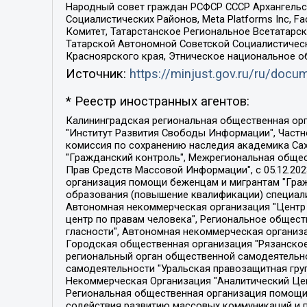
Народный совет граждан РСФСР СССР Архангельск
Социалистических Районов, Meta Platforms Inc, 
Комитет, Татарстанское Региональное Всетатар
Татарской Автономной Советской Социалистическ
Красноярского края, Этническое национальное о
Источник:
https://minjust.gov.ru/ru/doc
* Реестр иностранных агентов:
Калининградская региональная общественная организация "Экозащита!-Женсовет", Фонд содействия защите прав и свобод граждан "Общественный вердикт", Фонд "Институт Развития Свободы Информации", Частное учреждение "Информационное агентство МЕМО. РУ", Региональная общественная организация "Общественная комиссия по сохранению наследия академика Сахарова", Фонд поддержки свободы прессы, Санкт-Петербургская общественная правозащитная организация "Гражданский контроль", Межрегиональная общественная организация "Информационно-просветительский центр "Мемориал", Региональный Фонд "Центр Защиты Прав Средств Массовой Информации", с 05.12.2023 Фонд "Центр Защиты Прав Средств массовой информации", Региональная общественная благотворительная организация помощи беженцам и мигрантам "Гражданское содействие", Негосударственное образовательное учреждение дополнительного профессионального образования (повышение квалификации) специалистов "АКАДЕМИЯ ПО ПРАВАМ ЧЕЛОВЕКА", Свердловская региональная общественная организация "Сутяжник", Автономная некоммерческая организация "Центр независимых социологических исследований", Союз общественных объединений "Российский исследовательский центр по правам человека", Региональное общественное учреждение научно-информационный центр "МЕМОРИАЛ", Некоммерческая организация "Фонд защиты гласности", Автономная некоммерческая организация "Институт прав человека", Городская общественная организация "Екатеринбургское общество "МЕМОРИАЛ", Городская общественная организация "Рязанское историко-просветительское и правозащитное общество "Мемориал" (Рязанский Мемориал), Челябинский региональный орган общественной самодеятельности – женское общественное объединение "Женщины Евразии", Челябинский региональный орган общественной самодеятельности "Уральская правозащитная группа", Фонд содействия защите здоровья и социальной справедливости имени Андрея Рылькова, Автономная Некоммерческая Организация "Аналитический Центр Юрия Левады", Автономная некоммерческая организация социальной поддержки населения "Проект Апрель", Региональная общественная организация помощи женщинам и детям, находящимся в кризисной ситуации "Информационно-методический центр "Анна", Фонд содействия развитию массовых коммуникаций и правовому просвещению "Так-так-Так", Фонд содействия устойчивому развитию "Серебряная тайга", Свердловский региональный общественный фонд социальных проектов "Новое время", "Idel.Реалии", Кавказ.Реалии, Крым.Реалии, Телеканал Настоящее Время, Татаро-башкирская служба Радио Свобода (Azatliq Radiosi), Радио Свободная Европа/Радио Свобода (PCE/PC), "Сибирь.Реалии", "Фактограф", Благотворительный фонд помощи осужденным и их семьям, Автономная некоммерческая организация "Институт глобализации и социальных движений", Фонд "В защиту прав заключенных", Частное учреждение "Центр поддержки и содействия развитию средств массовой информации", Пензенский региональный общественный благотворительный фонд "Гражданский союз", "Север.Реалии", Некоммерческая организация Фонд "Правовая инициатива", 