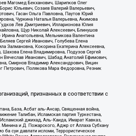
хоев Магомед Бекханович, Шарипков Олег
Борис Юльевич, Созаев Валерий Валерьевич,
тович, Гасан Ольга Павловна, Паутов Юрий
ровна, Чуркина Наталья Валерьевна, Акимова
 Гудков Лев Дмитриевич, Илларионова Юлия
ихайловна, Щур Николай Алексеевич, Блинушов
е Ирина Анатольевна, Мельникова Валентина
Беляев Сергей Иванович, Голубева Елена
ила Залмановна, Кокорина Екатерина Алексеевна,
, Шахова Елена Владимировна, Подузов Сергей
ин Вячеслав Иванович, Шабад Анатолий Ефимович,
вна, Смирнов Владимир Александрович, Вицин
ег Петрович, Полякова Мара Федоровна, Резник
ганизаций, признанных в соответствии с
на, База, Асбат аль-Ансар, Священная война,
ижение Талибан, Исламская партия Туркестана,
Исламский джихад, Аль-Каида, Имарат Кавказ,
 Минина и Д. Пожарского, Аджр от Аллаха Субхану
о ба суи давлати исломи, Террористическое