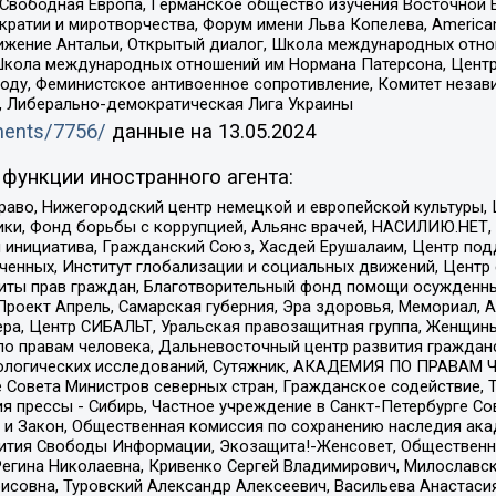
 Свободная Европа, Германское общество изучения Восточной 
и и миротворчества, Форум имени Льва Копелева, American Counci
ое движение Антальи, Открытый диалог, Школа международных отн
Школа международных отношений им Нормана Патерсона, Центр
ду, Феминистское антивоенное сопротивление, Комитет независ
а, Либерально-демократическая Лига Украины
uments/7756/
данные на
13.05.2024
функции иностранного агента:
раво, Нижегородский центр немецкой и европейской культуры,
тики, Фонд борьбы с коррупцией, Альянс врачей, НАСИЛИЮ.НЕТ,
я инициатива, Гражданский Союз, Хасдей Ерушалаим, Центр по
юченных, Институт глобализации и социальных движений, Цент
ты прав граждан, Благотворительный фонд помощи осужденным
а, Проект Апрель, Самарская губерния, Эра здоровья, Мемориал
ера, Центр СИБАЛЬТ, Уральская правозащитная группа, Женщины
по правам человека, Дальневосточный центр развития гражданс
ологических исследований, Сутяжник, АКАДЕМИЯ ПО ПРАВАМ Ч
е Совета Министров северных стран, Гражданское содействие,
я прессы - Сибирь, Частное учреждение в Санкт-Петербурге С
 и Закон, Общественная комиссия по сохранению наследия ак
звития Свободы Информации, Экозащита!-Женсовет, Общественн
Регина Николаевна, Кривенко Сергей Владимирович, Милославс
совна, Туровский Александр Алексеевич, Васильева Анастасия