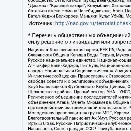
сообщество Сеть, Катиба Таухид валь-Джихад, Хай
“Джамаат “Красный пахарь”, Колумбайн, Хатлонск
батальон имени Номана Челебиджихана, Азов, Па
Батал-Хаджи Белхороев, Маньяки Культ Убийц, М
Источник:
http://nac.gov.ru/terroristichesk
* Перечень общественных объединений 
силу решение о ликвидации или запрете
Национал-большевистская партия, ВЕК РА, Рада 
Славянская Община Капища Веды Перуна, Мужская
Русское национальное единство, Национал-социа
Ат-Такфир Валь-Хиджра, Пит Буль, Национал-соц
народа, Национальная Социалистическая Инициат
Инглистической церкви Православных Староверов
свободе совести и о религиозных объединениях,
Клуб Болельщиков Футбольного Клуба Динамо, Фа
Щелковского района, Правый сектор, УНА - УНСО, У
Религиозное объединение последователей инглии
объединение Атака, Мечеть Мирмамеда, Община К
противодействии экстремистской деятельности, 
Молодежная правозащитная группа МПГ, Курсом П
Благотворительный пансионат Ак Умут, Русская ре
Иртыш Ultras, Русский Патриотический клуб-Нов
Навального, Совет граждан СССР Прикубанского 