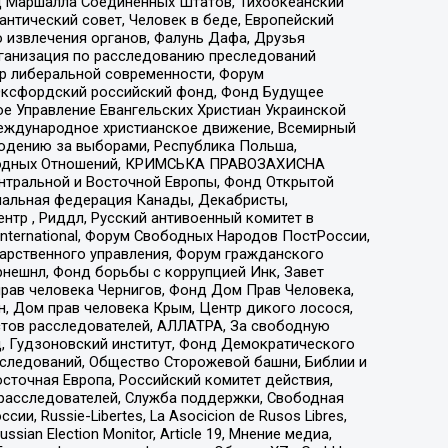
 Маршалла Соединенных Штатов, Тихоокеанский
нтический совет, Человек в беде, Европейский
 извлечения органов, Фалунь Дафа, Друзья
рганизация по расследованию преследований
тр либеральной современности, Форум
 Оксфордский российский фонд, Фонд Будущее
е Управление Евангельских Христиан Украинской
еждународное христианское движение, Всемирный
людению за выборами, Республика Польша,
народных Отношений, КРИМСЬКА ПРАВОЗАХИСНА
ы Центральной и Восточной Европы, Фонд Открытой
иональная федерация Канады, Декабристы,
тр , Риддл, Русский антивоенный комитет в
nternational, Форум Свободных Народов ПостРоссии,
дарственного управления, Форум гражданского
рнешнл, Фонд борьбы с коррупцией Инк, Завет
прав человека Чернигов, Фонд Дом Прав Человека,
н, Дом прав человека Крым, Центр дикого лосося,
стов расследователей, АЛЛАТРА, За свободную
д, Гудзоновский институт, Фонд Демократического
сследований, Общество Сторожевой башни, Библии и
сточная Европа, Российский комитет действия,
-расследователей, Служба поддержки, Свободная
 Russie-Libertes, La Asocicion de Rusos Libres,
an Election Monitor, Article 19, Мнение медиа,