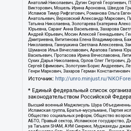
Анатолий Николаевич, Дугин Сергей Георгиевич, 
Викторович, Мошель Ирина Ароновна, Шведов Гри
Исламов Тимур Рифгатович, Романова Ольга Евге
Анатольевич, Верховский Александр Маркович, П
Татьяна Николаевна, Золотарева Екатерина Алек
Юрьевна, Саранг Анна Васильевна, Захарова Свет
Андрей Юрьевич, Мосин Алексей Геннадьевич, Ге
Дмитриевна, Вититинова Елена Владимировна, Ба
Николаевна, Ганнушкина Светлана Алексеевна, За
Шуманов Илья Вячеславович, Арапова Галина Юрь
Васильевич, Протасова Ирина Вячеславовна, Лит
Сухих Дарья Николаевна, Орлов Олег Петрович, 
Сергей Ефимович, Золотухин Борис Андреевич, Л
Генри Маркович, Захаров Герман Константинович
Источник:
http://unro.minjust.ru/NKOFore
* Единый федеральный список организа
законодательством Российской Федера
Высший военный Маджлисуль Шура Объединенных с
Исламская группа, Братья-мусульмане, Партия ис
Общество социальных реформ, Общество возрожд
АБТО, Правый сектор, Исламское государство, Д
уа Тагьаля SHAM, АУМ Синрике, Муджахеды джама