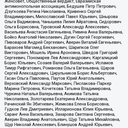
Женсовет, Общественный вердикт, Евразийская
антимонопольная ассоциация, Бедушев Петр Петрович,
Дзугкоева Регина Николаевна, Кривенко Сергей
Владимирович, Милославский Павел Юрьевич, Шнырова
Ольга Вадимовна, Чанышева Лилия Айратовна, Сидорович
Ольга Борисовна, Туровский Александр Алексеевич,
Васильева Анастасия Евгеньевна, Ривина Анна Валерьевна,
Бойко Анатолий Николаевич, Дугин Сергей Георгиевич,
Пивоваров Андрей Сергеевич, Аверин Виталий Евгеньевич,
Барахоев Магомед Бекханович, Шарипков Олег
Викторович, Мошель Ирина Ароновна, Шведов Григорий
Сергеевич, Пономарев Лев Александрович, Каргалицкий
Борис Юльевич, Созаев Валерий Валерьевич, Исламов
Тимур Рифгатович, Романова Ольга Евгеньевна, Щаров
Сергей Алексадрович, Цирульников Борис Альбертович,
Гасан Ольга Павловна, Паутов Юрий Анатольевич,
Верховский Александр Маркович, Пислакова-Паркер
Марина Петровна, Кочеткова Татьяна Владимировна,
Чуркина Наталья Валерьевна, Акимова Татьяна
Николаевна, Золотарева Екатерина Александровна,
Рачинский Ян Збигневич, Жемкова Елена Борисовна,
Гудков Лев Дмитриевич, Илларионова Юлия Юрьевна,
Саранг Анна Васильевна, Захарова Светлана Сергеевна,
Аверин Владимир Анатольевич, Щур Татьяна Михайловна,
Щур Николай Алексеевич, Блинушов Андрей Юрьевич,