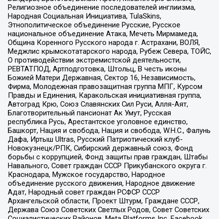
Религиозное объединение последователей инглиизма,
Народная Социальная Инициатива, TulaSkins,
Этнополитическое объединение Русские, Русское
национальное объединение Атака, Мечеть Мирмамеда,
Община Коренного Русского народа г. Астрахани, ВОЛЯ,
Меджлис крымскотатарского народа, Рубеж Севера, ТОЙС,
О противодействии экстремистской деятельности,
РЕВТАТПОД, Артподготовка, Штольц, В честь иконы
Божией Матери Державная, Сектор 16, Независимость,
Фирма, Молодежная правозащитная группа МПГ, Курсом
Правды и Единения, Каракольская инициативная группа,
Автоград Крю, Союз Славянских Сил Руси, Алля-Аят,
Благотворительный пансионат Ак Умут, Русская
республика Русь, Арестантское уголовное единство,
Башкорт, Нация и свобода, Нация и свобода, W.H.С., Фалунь
Дафа, Иртыш Ultras, Русский Патриотический клуб-
Новокузнецк/РПК, Сибирский державный союз, Фонд
борьбы с коррупцией, Фонд защиты прав граждан, Штабы
Навального, Совет граждан СССР Прикубанского округа г.
Краснодара, Мужское государство, Народное
объединение русского движения, Народное движение
Адат, Народный совет граждан РСФСР СССР
Архангельской области, Проект Штурм, Граждане СССР,
Держава Союз Советских Светлых Родов, Совет Советских
Социалистических Районов, Meta Platforms Inc, Facebook,