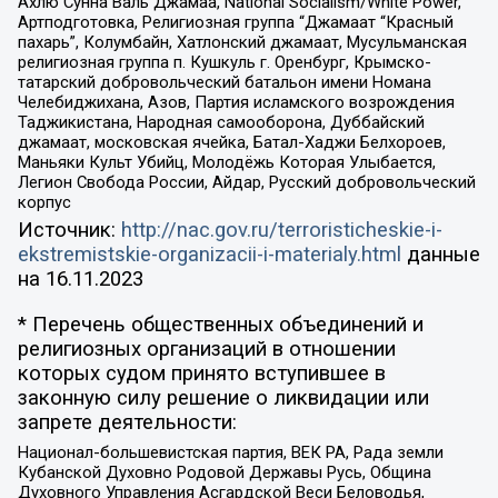
Ахлю Сунна Валь Джамаа, National Socialism/White Power,
Артподготовка, Религиозная группа “Джамаат “Красный
пахарь”, Колумбайн, Хатлонский джамаат, Мусульманская
религиозная группа п. Кушкуль г. Оренбург, Крымско-
татарский добровольческий батальон имени Номана
Челебиджихана, Азов, Партия исламского возрождения
Таджикистана, Народная самооборона, Дуббайский
джамаат, московская ячейка, Батал-Хаджи Белхороев,
Маньяки Культ Убийц, Молодёжь Которая Улыбается,
Легион Свобода России, Айдар, Русский добровольческий
корпус
Источник:
http://nac.gov.ru/terroristicheskie-i-
ekstremistskie-organizacii-i-materialy.html
данные
на
16.11.2023
* Перечень общественных объединений и
религиозных организаций в отношении
которых судом принято вступившее в
законную силу решение о ликвидации или
запрете деятельности:
Национал-большевистская партия, ВЕК РА, Рада земли
Кубанской Духовно Родовой Державы Русь, Община
Духовного Управления Асгардской Веси Беловодья,