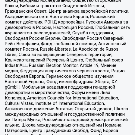
международных исследований, Общество Сторожевой
башни, Библии и трактатов Свидетелей Иеговы,
Гражданский Совет, Центр анализа европейской политики,
Академическая сеть Восточная Европа, Российский
комитет действия, РЭНД корпорейшн, Русская Америка за
демократию в России, Настоящая Россия, Глобальная сеть
журналистов-расследователей, Служба поддержки,
Свободная Россия Берлин, Свободная Россия Северный
Рейн-Вестфалия, Фонд глобальной помощи, Антивоенный
комитет России, Russie-Libertes, La Asocicion de Rusos
Libres, Союз за возвращение Северных территорий,
Крымскотатарский Ресурсный Центр, Глобальный союз
IndustriALL, Russian Election Monitor, Article 19, Мнение
медиа, Федерация анархического черного креста, Радио
Свободная Европа, Германское общество изучения
Восточной Европы, Фонд имени Фридриха Эберта, XZ
gGmbH, Мобильная академия поддержки гендерной
демократии и миротворчества, Форум имени Льва
Копелева, American Councils for International Education,
Cultural Vistas, Institute of International Education,
Антивоенное движение Антальи, Открытый диалог, Школа
международных отношений и государственной политики
им Питера Мунка, Российско-канадский демократический
альянс, Школа международных отношений им Нормана
Патерсона, Центр Гражданских Свобод, Фонд Бориса