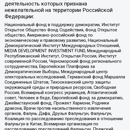
деятельность которых признана
нежелательной на территории Российской
Федерации:
Национальный фонд в поддержку демократии, Институт
Открытое Общество Фонд Содействия, Фонд Открытое
общество, Американо-российский фонд по
экономическому и правовому развитию, Национальный
Демократический Институт Международных Отношений,
MEDIA DEVELOPMENT INVESTMENT FUND, Международный
Республиканский Институт, Открытая Россия, Институт
современной России, Черноморский фонд регионального
сотрудничества, Европейская Платформа за
Демократические Выборы, Международный центр
электоральных исследований, Германский фонд Маршалла
Соединенных Штатов, Тихоокеанский центр защиты
окружающей среды и природных ресурсов, Свободная
Россия, Всемирный конгресс украинцев, Атлантический
совет, Человек в беде, Европейский фонд за демократию,
Джеймстаунский фонд, Прожект Хармони, Родники
дракона, Врачи против насильственного извлечения
органов, Фалунь Дафа, Друзья Фалуньгун, Фалуньгун,
Коалиция по расследованию преследования в отношении
Фалуньгун в Китае, Всемирная организация по
расследованию преследований Фалуньгун, Пражский