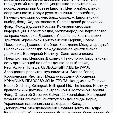
гражданский центр, Ассоциация школ политических
исследований при Совете Европы, Центр либеральной
современности, Форум русскоязычных европейцев,
Немецко-русский обмен, Бард колледж, Европейский
выбор, Фонд Ходорковского, Оксфордский российский
фонд, Фонд Будущее России, Компания свободы
информации, Проект Медиа, Международное партнерство
за права человека, Духовное Управление Евангельских
Христиан Украинской Христианской Церкви, Новое
Поколение, Духовное Учебное Заведение Международный
Библейский Колледж, Международное христианское
движение, Всемирный Институт Саентологических
Предприятий, Церковь Духовной Технологии, Европейская
сеть организаций по наблюдению за выборами,
Республика Польша, СВОБОДНЫЙ ИДЕЛЬ-УРАЛ,
Ассоциация развития журналистики, IStories fonds,
Королевский Институт Международных Отношений,
КРИМСЬКА ПРАВОЗАХИСНА ГРУПА, Фонд имени Генриха
Бёлля, Stichting Bellingcat, Bellingcat Ltd, The Insider, Институт
правовой инициативы Центральной и Восточной Европы,
Фонд Открытой Эстонии, Calvert 22 Foundation, Канадский
украинский конгресс, Институт Макдональда-Лорье,
Украинская национальная федерация Канады,
Декабристы, Международный научный центр им Вудро
Вильсона, Свободная пресса, Возрождение, Всеукраинский