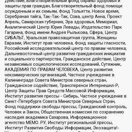
Действие, Благотворительный фонд охраны здоровья и
защиты прав граждан, Благотворительный фонд помощи
осужденным и их семьям, Фонд Тольятти, Новое время,
Серебряная тайга, Так-Так-Так, Сова, центр Анна, Проект
Апрель, Самарская губерния, Эра здоровья, Мемориал,
Аналитический Центр Юрия Левады, Издательство Парк
Гагарина, Фонд имени Андрея Рылькова, Сфера, Центр
СИБАЛЬТ, Уральская правозащитная группа, Женщины
Евразии, Институт прав человека, Фонд защиты гласности,
Российский исследовательский центр по правам человека,
Дальневосточный центр развития гражданских инициатив
и социального партнерства, Гражданское действие, Центр
независимых социологических исследований, Сутяжник,
АКАДЕМИЯ ПО ПРАВАМ ЧЕЛОВЕКА, Центр развития
некоммерческих организаций, Частное учреждение в
Калининграде Совета Министров северных стран,
Гражданское содействие, Трансперенси Интернешнл-Р,
Центр Защиты Прав Средств Массовой Информации,
Институт развития прессы - Сибирь, Частное учреждение в
Санкт-Петербурге Совета Министров Северных Стран,
Фонд поддержки свободы прессы, Гражданский контроль,
Человек и Закон, Общественная комиссия по сохранению
наследия академика Сахарова, Информационное
агентство МЕМО. РУ, Институт региональной прессы,
Институт Развития Свободы Информации, Экозащита!-