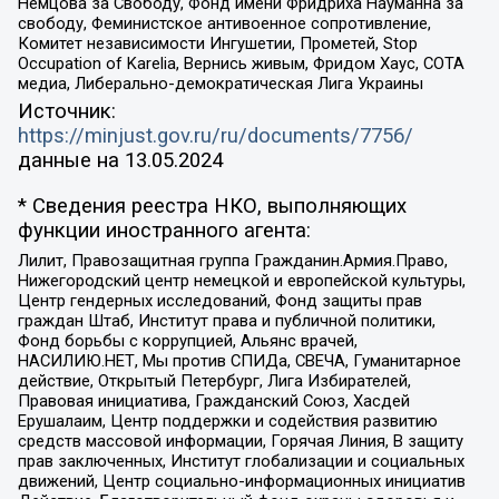
Немцова за Свободу, Фонд имени Фридриха Науманна за
свободу, Феминистское антивоенное сопротивление,
Комитет независимости Ингушетии, Прометей, Stop
Occupation of Karelia, Вернись живым, Фридом Хаус, СОТА
медиа, Либерально-демократическая Лига Украины
Источник:
https://minjust.gov.ru/ru/documents/7756/
данные на
13.05.2024
* Сведения реестра НКО, выполняющих
функции иностранного агента:
Лилит, Правозащитная группа Гражданин.Армия.Право,
Нижегородский центр немецкой и европейской культуры,
Центр гендерных исследований, Фонд защиты прав
граждан Штаб, Институт права и публичной политики,
Фонд борьбы с коррупцией, Альянс врачей,
НАСИЛИЮ.НЕТ, Мы против СПИДа, СВЕЧА, Гуманитарное
действие, Открытый Петербург, Лига Избирателей,
Правовая инициатива, Гражданский Союз, Хасдей
Ерушалаим, Центр поддержки и содействия развитию
средств массовой информации, Горячая Линия, В защиту
прав заключенных, Институт глобализации и социальных
движений, Центр социально-информационных инициатив