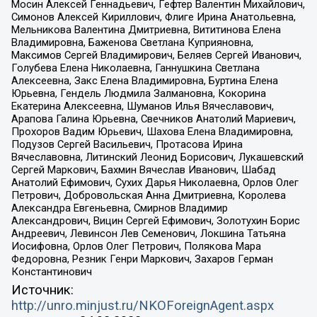
Мосин Алексей Геннадьевич, Гефтер Валентин Михайлович,
Симонов Алексей Кириллович, Флиге Ирина Анатольевна,
Мельникова Валентина Дмитриевна, Вититинова Елена
Владимировна, Баженова Светлана Куприяновна,
Максимов Сергей Владимирович, Беляев Сергей Иванович,
Голубева Елена Николаевна, Ганнушкина Светлана
Алексеевна, Закс Елена Владимировна, Буртина Елена
Юрьевна, Гендель Людмила Залмановна, Кокорина
Екатерина Алексеевна, Шуманов Илья Вячеславович,
Арапова Галина Юрьевна, Свечников Анатолий Мариевич,
Прохоров Вадим Юрьевич, Шахова Елена Владимировна,
Подузов Сергей Васильевич, Протасова Ирина
Вячеславовна, Литинский Леонид Борисович, Лукашевский
Сергей Маркович, Бахмин Вячеслав Иванович, Шабад
Анатолий Ефимович, Сухих Дарья Николаевна, Орлов Олег
Петрович, Добровольская Анна Дмитриевна, Королева
Александра Евгеньевна, Смирнов Владимир
Александрович, Вицин Сергей Ефимович, Золотухин Борис
Андреевич, Левинсон Лев Семенович, Локшина Татьяна
Иосифовна, Орлов Олег Петрович, Полякова Мара
Федоровна, Резник Генри Маркович, Захаров Герман
Константинович
Источник:
http://unro.minjust.ru/NKOForeignAgent.aspx