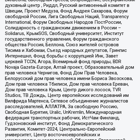
духовный центр , Риддл, Русский антивоенный комитет в
Швеции, Проект Медуза, Фонд Андрея Сахарова, Форум
свободной России, Лига Свободных Наций, Transparеncy
International, Форум Свободных Народов ПостРоссии,
Солидарность с гражданским движением в России –
Solidarus, КрымSOS, Свободный университет, Институт
государственного управления, Форум гражданского
общества Россия, Беллона, Союз жителей островов
Тисима и Хабомаи, Съезд народных депутатов, Гринпис
Интернешнл, Фонд борьбы с коррупцией Инк, Завет
церквей TCCN, Агора, Всемирный фонд природы, BDR
Novaja Gazeta-Europe, Алтай проект, Образовательный дом
прав человека Чернигов, Фонд Дом Прав Человека,
Белорусский дом прав человека имени Бориса Звозскова,
Дом прав человека Тбилиси, Дом прав человека Ереван,
Дом прав человека Крым, Центр дикого лосося, TVR
Studios, ТВ Дождь, Центр европейских исследований им
Вилфрида Мартенса, Сетевое объединение журналистов
расследователей, АЛЛАТРА, За свободную Россию,
Свободная Бурятия, Uralic, UnKremlin, Международная
федерация транспортных рабочих, ИстЧам Финланд,
Гудзоновский институт, Фонд Демократического
Развития, Комитет-2024, Центрально-Европейский
университет, Центр восточноевропейских и