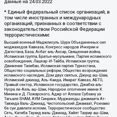
данные на
24.03.2022
* Единый федеральный список организаций, в
том числе иностранных и международных
организаций, признанных в соответствии с
законодательством Российской Федерации
террористическими:
Высший военный Маджлисуль Шура Объединенных сил
моджахедов Кавказа, Конгресс народов Ичкерии и
Дагестана, База, Асбат аль-Ансар, Священная война,
Исламская группа, Братья-мусульмане, Партия исламского
освобождения, Лашкар-И-Тайба, Исламская группа,
Движение Талибан, Исламская партия Туркестана,
Общество социальных реформ, Общество возрождения
исламского наследия, Дом двух святых, Джунд аш-Шам,
Исламский джихад, Аль-Каида, Имарат Кавказ, АБТО,
Правый сектор, Исламское государство, Джабха аль-
Нусра ли-Ахль аш-Шам, Народное ополчение имени К.
Минина и Д. Пожарского, Аджр от Аллаха Субхану уа
Тагьаля SHAM, АУМ Синрике, Муджахеды джамаата Ат-
Тавхида Валь-Джихад, Чистопольский Джамаат, Рохнамо
ба суи давлати исломи, Террористическое сообщество
Сеть, Катиба Таухид валь-Джихад, Хайят Тахрир аш-Шам,