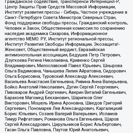
Гражданское содействие, Трансперенси Интернешнл-Р,
Центр Защиты Прав Средств Массовой Информации,
Институт развития прессы - Сибирь, Частное учреждение в
Санкт-Петербурге Совета Министров Северных Стран,
Фонд поддержки свободы прессы, Гражданский контроль,
Человек и Закон, Общественная комиссия по сохранению
наследия академика Сахарова, Информационное
агентство МЕМО. РУ, Институт региональной прессы,
Институт Развития Свободы Информации, Экозащита!-
Женсовет, Общественный вердикт, Евразийская
антимонопольная ассоциация, Бедушев Петр Петрович,
Дзугкоева Регина Николаевна, Кривенко Сергей
Владимирович, Милославский Павел Юрьевич, Шнырова
Ольга Вадимовна, Чанышева Лилия Айратовна, Сидорович
Ольга Борисовна, Туровский Александр Алексеевич,
Васильева Анастасия Евгеньевна, Ривина Анна Валерьевна,
Бойко Анатолий Николаевич, Дугин Сергей Георгиевич,
Пивоваров Андрей Сергеевич, Аверин Виталий Евгеньевич,
Барахоев Магомед Бекханович, Шарипков Олег
Викторович, Мошель Ирина Ароновна, Шведов Григорий
Сергеевич, Пономарев Лев Александрович, Каргалицкий
Борис Юльевич, Созаев Валерий Валерьевич, Исламов
Тимур Рифгатович, Романова Ольга Евгеньевна, Щаров
Сергей Алексадрович, Цирульников Борис Альбертович,
Гасан Ольга Павловна, Паутов Юрий Анатольевич,