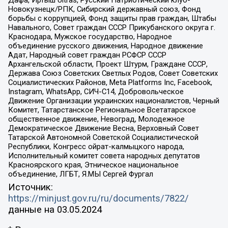
Дафа, Иртыш Ultras, Русский Патриотический клуб-
Новокузнецк/РПК, Сибирский державный союз, Фонд
борьбы с коррупцией, Фонд защиты прав граждан, Штабы
Навального, Совет граждан СССР Прикубанского округа г.
Краснодара, Мужское государство, Народное
объединение русского движения, Народное движение
Адат, Народный совет граждан РСФСР СССР
Архангельской области, Проект Штурм, Граждане СССР,
Держава Союз Советских Светлых Родов, Совет Советских
Социалистических Районов, Meta Platforms Inc, Facebook,
Instagram, WhatsApp, СИЧ-С14, Добровольческое
Движение Организации украинских националистов, Черный
Комитет, Татарстанское Региональное Всетатарское
общественное движение, Невоград, Молодежное
Демократическое Движение Весна, Верховный Совет
Татарской Автономной Советской Социалистической
Республики, Конгресс ойрат-калмыцкого народа,
Исполнительный комитет совета народных депутатов
Красноярского края, Этническое национальное
объединение, ЛГБТ, Я.МЫ Сергей Фургал
Источник:
https://minjust.gov.ru/ru/documents/7822/
данные на
03.05.2024