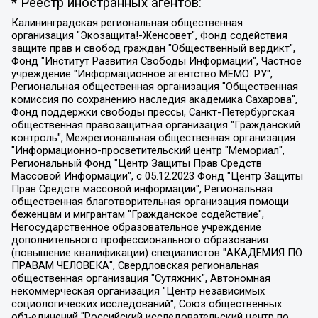
* Реестр иностранных агентов:
Калининградская региональная общественная организация "Экозащита!-Женсовет", Фонд содействия защите прав и свобод граждан "Общественный вердикт", Фонд "Институт Развития Свободы Информации", Частное учреждение "Информационное агентство МЕМО. РУ", Региональная общественная организация "Общественная комиссия по сохранению наследия академика Сахарова", Фонд поддержки свободы прессы, Санкт-Петербургская общественная правозащитная организация "Гражданский контроль", Межрегиональная общественная организация "Информационно-просветительский центр "Мемориал", Региональный Фонд "Центр Защиты Прав Средств Массовой Информации", с 05.12.2023 Фонд "Центр Защиты Прав Средств массовой информации", Региональная общественная благотворительная организация помощи беженцам и мигрантам "Гражданское содействие", Негосударственное образовательное учреждение дополнительного профессионального образования (повышение квалификации) специалистов "АКАДЕМИЯ ПО ПРАВАМ ЧЕЛОВЕКА", Свердловская региональная общественная организация "Сутяжник", Автономная некоммерческая организация "Центр независимых социологических исследований", Союз общественных объединений "Российский исследовательский центр по правам человека", Региональное общественное учреждение научно-информационный центр "МЕМОРИАЛ", Некоммерческая организация "Фонд защиты гласности", Автономная некоммерческая организация "Институт прав человека", Городская общественная организация "Екатеринбургское общество "МЕМОРИАЛ", Городская общественная организация "Рязанское историко-просветительское и правозащитное общество "Мемориал" (Рязанский Мемориал), Челябинский региональный орган общественной самодеятельности – женское общественное объединение "Женщины Евразии", Челябинский региональный орган общественной самодеятельности "Уральская правозащитная группа", Фонд содействия защите здоровья и социальной справедливости имени Андрея Рылькова, Автономная Некоммерческая Организация "Аналитический Центр Юрия Левады", Автономная некоммерческая организация социальной поддержки населения "Проект Апрель", Региональная общественная организация помощи женщинам и детям, находящимся в кризисной ситуации "Информационно-методический центр "Анна", Фонд содействия развитию массовых коммуникаций и правовому просвещению "Так-так-Так", Фонд содействия устойчивому развитию "Серебряная тайга", Свердловский региональный общественный фонд социальных проектов "Новое время", "Idel.Реалии", Кавказ.Реалии, Крым.Реалии, Телеканал Настоящее Время, Татаро-башкирская служба Радио Свобода (Azatliq Radiosi), Радио Свободная Европа/Радио Свобода (PCE/PC), "Сибирь.Реалии", "Фактограф", Благотворительный фонд помощи осужденным и их семьям, Автономная некоммерческая организация "Институт глобализации и социальных движений", Фонд "В защиту прав заключенных", Частное учреждение "Центр поддержки и содействия развитию средств массовой информации", Пензенский региональный общественный благотворительный фонд "Гражданский союз", "Север.Реалии", Некоммерческая организация Фонд "Правовая инициатива", Общество с ограниченной ответственностью "Радио Свободная Европа/Радио Свобода", Чешское информационное агентство "MEDIUM-ORIENT", Красноярская региональная общественная организация "Мы против СПИДа", Камалягин Денис Николаевич, Маркелов Сергей Евгеньевич, Пономарев Лев Александрович, Савицкая Людмила Алексеевна, Автономная некоммерческая организация "Центр по работе с проблемой насилия "НАСИЛИЮ.НЕТ", Межрегиональный профессиональный союз работников здравоохранения "Альянс врачей", Юридическое лицо, зарегистрированное в Латвийской Республике, SIA "Medusa Project" (регистрационный номер 40103797863, дата регистрации 10.06.2014), Некоммерческая организация "Фонд по борьбе с коррупцией", Автономная некоммерческая организация "Институт права и публичной политики", Баданин Роман Сергеевич, Гликин Максим Александрович, Железнова Мария Михайловна, Лукьянова Юлия Сергеевна, Маетная Елизавета Витальевна, Маняхин Петр Борисович, Чуракова Ольга Владимировна, Ярош Юлия Петровна, Юридическое лицо "The Insider SIA", зарегистрированное в Риге, Латвийская Республика (дата регистрации 26.06.2015), являющееся администратором доменного имени интернет-издания "The Insider SIA", https://theins.ru, Постернак Алексей Евгеньевич, Рубин Михаил Аркадьевич, Анин Роман Александрович, Юридическое лицо Istories fonds, зарегистрированное в Латвийской Республике (регистрационный номер 50008295751, дата регистрации 24.02.2020), Великовский Дмитрий Александрович, Долинина Ирина Николаевна, Мароховская Алеся Алексеевна, Шлейнов Роман Юрьевич, Шмагун Олеся Валентиновна, Общество с ограниченной ответственностью "Альтаир 2021", Общество с ограниченной ответственностью "Вега 2021", Общество с ограниченной ответственностью "Главный редактор 2021", Общество с ограниченной ответственностью "Ромашки монолит", Важенков Артем Валерьевич, Ивановская областная общественная организация "Центр гендерных исследований", Гурман Юрий Альбертович, Медиапроект "ОВД-Инфо", Егоров Владимир Владимирович, Жилинский Владимир Александрович, Общество с ограниченной ответственностью "ЗП", Иванова София Юрьевна, Карезина Инна Павловна, Кильтау Екатерина Викторовна, Петров Алексей Викторович, Пискунов Сергей Евгеньевич, Смирнов Сергей Сергеевич, Тихонов Михаил Сергеевич, Общество с ограниченной ответственностью "ЖУРНАЛИСТ-ИНОСТРАННЫЙ АГЕНТ", Арапова Галина Юрьевна, Вольтская Татьяна Анатольевна, Американская компания "Mason G.E.S. Anonymous Foundation" (США), являющаяся владельцем интернет-издания https://mnews.world/, Компания "Stichting Bellingcat", зарегистрированная в Нидерландах (дата регистрации 11.07.2018), Захаров Андрей Вячеславович, Клепиковская Екатерина Дмитриевна, Общество с ограниченной ответственностью "МЕМО", Перл Роман Александрович, Симонов Евгений Алексеевич, Соловьева Елена Анатольевна, Сотников Даниил Владимирович, Сурначева Елизавета Дмитриевна, Автономная некоммерческая организация по защите прав человека и информированию населения "Якутия – Наше Мнение", Общество с ограниченной ответственностью "Москоу диджитал медиа", с 26.01.2023 Общество с ограниченной ответственностью "Чайка Белые сады", Ветошкина Валерия Валерьевна, Заговора Максим Александрович, Межрегиональное общественное движение "Российская ЛГБТ - сеть", Оленичев Максим Владимирович, Павлов Иван Юрьевич, Скворцова Елена Сергеевна, Общество с ограниченной ответственностью "Как бы инагент", Кочетков Игорь Викторович, Общество с ограниченной ответственностью "Честные выборы", Еланчик Олег Александрович, Общество с ограниченной ответственностью "Нобелевский призыв", Гималова Регина Эмилевна, Григорьев Андрей Валерьевич, Григорьева Алина Александровна, Ассоциация по содействию защите прав призывников, альтернативнослужащих и военнослужащих "Правозащитная группа "Гражданин.Армия.Право", Хисамова Регина Фаритовна, Автономная некоммерческая организация по реализации социально-правовых программ "Лилит", Дальневосточное общественное движение "Маяк", Санкт-Петербургская ЛГБТ-инициативная группа "Выход", Инициативная группа ЛГБТ+ "Реверс", Алексеев Андрей Викторович, Бекбулатова Таисия Львовна, Беляев Иван Михайлович, Владыкина Елена Сергеевна, Гельман Марат Александрович, Никульшина Вероника Юрьевна, Толоконникова Надежда Андреевна, Шендерович Виктор Анатольевич, Общество с ограниченной ответственностью "Данное сообщение", Общество с ограниченной ответственностью Издательский дом "Новая глава", Айнбиндер Александра Александровна, Московский комьюнити-центр для ЛГБТ+инициатив, Благотворительный фонд развития филантропии, Deutsche Welle (Германия, Kurt-Schumacher-Strasse 3, 53113 Bonn), Борзунова Мария Михайловна, Воробьев Виктор Викторович, Голубева Анна Львовна, Константинова Алла Михайловна, Малкова Ирина Владимировна, Мурадов Мурад Абдулгалимович, Осетинская Елизавета Николаевна, Понасенков Евгений Николаевич, Ганапольский Матвей Юрьевич, Киселев Евгений Алексеевич, Борухович Ирина Григорьевна, Дремин Иван Тимофеевич, Дубровский Дмитрий Викторович, Красноярская региональная общественная организация поддержки и развития альтернативных образовательных технологий и межкультурных коммуникаций "ИНТЕРРА", Маяковская Екатерина Алексеевна, Фейгин Марк Захарович, Филимонов Андрей Викторович, Дзугкоева Регина Николаевна, Доброхотов Роман Александрович, Дудь Юрий Александрович, Елкин Сергей Владимирович, Кругликов Кирилл Игоревич, Сабунаева Мария Леонидовна, Семенов Алексей Владимирович, Шаинян Карен Багратович, Шульман Екатерина Михайловна, Асафьев Артур Валерьевич, Вахштайн Виктор Семенович, Венедиктов Алексей Алексеевич, Лушникова Екатерина Евгеньевна, Волков Леонид Михайлович, Невзоров Александр Глебович, Пархоменко Сергей Борисович, Сироткин Ярослав Николаевич, Кара-Мурза Владимир Владимирович, Баранова Наталья Владимировна, Гозман Леонид Яковлевич, Кагарлицкий Борис Юльевич, Климарев Михаил Валерьевич, Милов Владимир Станиславович, Автономная некоммерческая организация Краснодарский центр современного искусства "Типография", Моргенштерн Алишер Тагирович, Соболь Любовь Эдуардовна, Общество с ограниченной ответственностью "ЛИЗА НОРМ", Каспаров Гарри Кимович, Ходорковский Михаил Борисович, Общество с ограниченной ответственностью "Апрельские тезисы", Данилович Ирина Брониславовна, Кашин Олег Владимирович, Петров Николай Владимирович, Пивоваров Алексей Владимирович, Соколов Михаил Владимирович, Цветкова Юлия Владимировна, Чичваркин Евгений Александрович, Комитет против пыток/Команда против пыток, Общество с ограниченной ответственностью "Первый научный", Общество с ограниченной ответственностью "Вертолет и ко", Белоцерковская Вероника Борисовна, Кац Максим Евгеньевич, Лазарева Татьяна Юрьевна, Шаведдинов Руслан Табризович, Яшин Илья Валерьевич, Общество с ограниченной ответственностью "Иноагент ААВ", Алешковский Дмитрий Петрович, Альбац Евгения Марковна, Быков Дмитрий Львович, Галямина Юлия Евгеньевна, Лойко Сергей Леонидович, Мартынов Кирилл Константинович, Медведев Сергей Александрович, Крашенинников Федор Геннадиевич, Гордеева Катерина Вл