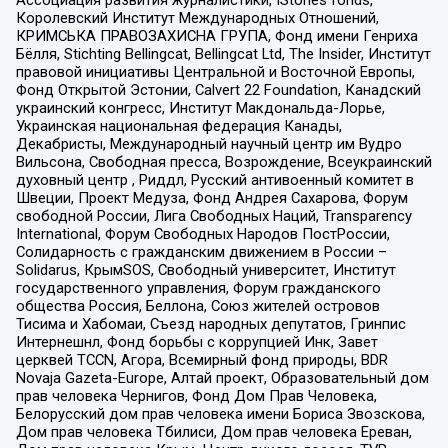
Королевский Институт Международных Отношений,
КРИМСЬКА ПРАВОЗАХИСНА ГРУПА, Фонд имени Генриха
Бёлля, Stichting Bellingcat, Bellingcat Ltd, The Insider, Институт
правовой инициативы Центральной и Восточной Европы,
Фонд Открытой Эстонии, Calvert 22 Foundation, Канадский
украинский конгресс, Институт Макдональда-Лорье,
Украинская национальная федерация Канады,
Декабристы, Международный научный центр им Вудро
Вильсона, Свободная пресса, Возрождение, Всеукраинский
духовный центр , Риддл, Русский антивоенный комитет в
Швеции, Проект Медуза, Фонд Андрея Сахарова, Форум
свободной России, Лига Свободных Наций, Transparеncy
International, Форум Свободных Народов ПостРоссии,
Солидарность с гражданским движением в России –
Solidarus, КрымSOS, Свободный университет, Институт
государственного управления, Форум гражданского
общества Россия, Беллона, Союз жителей островов
Тисима и Хабомаи, Съезд народных депутатов, Гринпис
Интернешнл, Фонд борьбы с коррупцией Инк, Завет
церквей TCCN, Агора, Всемирный фонд природы, BDR
Novaja Gazeta-Europe, Алтай проект, Образовательный дом
прав человека Чернигов, Фонд Дом Прав Человека,
Белорусский дом прав человека имени Бориса Звозскова,
Дом прав человека Тбилиси, Дом прав человека Ереван,