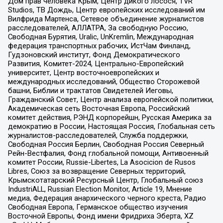
Дом прав человека Крым, Центр дикого лосося, TVR
Studios, ТВ Дождь, Центр европейских исследований им
Вилфрида Мартенса, Сетевое объединение журналистов
расследователей, АЛЛАТРА, За свободную Россию,
Свободная Бурятия, Uralic, UnKremlin, Международная
федерация транспортных рабочих, ИстЧам Финланд,
Гудзоновский институт, Фонд Демократического
Развития, Комитет-2024, Центрально-Европейский
университет, Центр восточноевропейских и
международных исследований, Общество Сторожевой
башни, Библии и трактатов Свидетелей Иеговы,
Гражданский Совет, Центр анализа европейской политики,
Академическая сеть Восточная Европа, Российский
комитет действия, РЭНД корпорейшн, Русская Америка за
демократию в России, Настоящая Россия, Глобальная сеть
журналистов-расследователей, Служба поддержки,
Свободная Россия Берлин, Свободная Россия Северный
Рейн-Вестфалия, Фонд глобальной помощи, Антивоенный
комитет России, Russie-Libertes, La Asocicion de Rusos
Libres, Союз за возвращение Северных территорий,
Крымскотатарский Ресурсный Центр, Глобальный союз
IndustriALL, Russian Election Monitor, Article 19, Мнение
медиа, Федерация анархического черного креста, Радио
Свободная Европа, Германское общество изучения
Восточной Европы, Фонд имени Фридриха Эберта, XZ