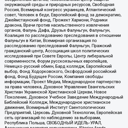
окружающей среды и природных ресурсов, Свободная
Россия, Всемирный конгресс украинцев, Атлантический
совет, Человек в беде, Европейский фонд за демократию,
Джеймстаунский фонд, Прожект Хармони, Родники
дракона, Врачи против насильственного извлечения
органов, Фалунь Дафа, Друзья Фалуньгун, Фалуньгун,
Коалиция по расследованию преследования в отношении
Фалуньгун в Китае, Всемирная организация по
расследованию преследований Фалуньгун, Пражский
гражданский центр, Ассоциация школ политических
исследований при Совете Европы, Центр либеральной
современности, Форум русскоязычных европейцев,
Немецко-русский обмен, Бард колледж, Европейский
выбор, Фонд Ходорковского, Оксфордский российский
фонд, Фонд Будущее России, Компания свободы
информации, Проект Медиа, Международное партнерство
за права человека, Духовное Управление Евангельских
Христиан Украинской Христианской Церкви, Новое
Поколение, Духовное Учебное Заведение Международный
Библейский Колледж, Международное христианское
движение, Всемирный Институт Саентологических
Предприятий, Церковь Духовной Технологии, Европейская
сеть организаций по наблюдению за выборами,
Республика Польша, СВОБОДНЫЙ ИДЕЛЬ-УРАЛ,
Ассоциация развития журналистики, IStories fonds,