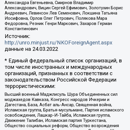
Александра Евгеньевна, Смирнов Владимир
Александрович, Вицин Сергей Ефимович, Золотухин Борис
Андреевич, Левинсон Лев Семенович, Локшина Татьяна
Иосифовна, Орлов Олег Петрович, Полякова Мара
Федоровна, Резник Генри Маркович, Захаров Герман
Константинович
Источник:
http://unro.minjust.ru/NKOForeignAgent.aspx
данные на
24.03.2022
* Единый федеральный список организаций, в
том числе иностранных и международных
организаций, признанных в соответствии с
законодательством Российской Федерации
террористическими:
Высший военный Маджлисуль Шура Объединенных сил
моджахедов Кавказа, Конгресс народов Ичкерии и
Дагестана, База, Асбат аль-Ансар, Священная война,
Исламская группа, Братья-мусульмане, Партия исламского
освобождения, Лашкар-И-Тайба, Исламская группа,
Движение Талибан, Исламская партия Туркестана,
Общество социальных реформ, Общество возрождения