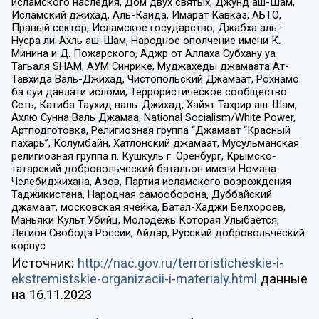
исламского наследия, Дом двух святых, Джунд аш-Шам,
Исламский джихад, Аль-Каида, Имарат Кавказ, АБТО,
Правый сектор, Исламское государство, Джабха аль-
Нусра ли-Ахль аш-Шам, Народное ополчение имени К.
Минина и Д. Пожарского, Аджр от Аллаха Субхану уа
Тагьаля SHAM, АУМ Синрике, Муджахеды джамаата Ат-
Тавхида Валь-Джихад, Чистопольский Джамаат, Рохнамо
ба суи давлати исломи, Террористическое сообщество
Сеть, Катиба Таухид валь-Джихад, Хайят Тахрир аш-Шам,
Ахлю Сунна Валь Джамаа, National Socialism/White Power,
Артподготовка, Религиозная группа “Джамаат “Красный
пахарь”, Колумбайн, Хатлонский джамаат, Мусульманская
религиозная группа п. Кушкуль г. Оренбург, Крымско-
татарский добровольческий батальон имени Номана
Челебиджихана, Азов, Партия исламского возрождения
Таджикистана, Народная самооборона, Дуббайский
джамаат, московская ячейка, Батал-Хаджи Белхороев,
Маньяки Культ Убийц, Молодёжь Которая Улыбается,
Легион Свобода России, Айдар, Русский добровольческий
корпус
Источник:
http://nac.gov.ru/terroristicheskie-i-
ekstremistskie-organizacii-i-materialy.html
данные
на
16.11.2023