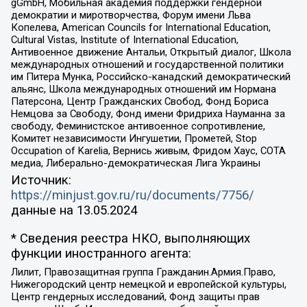
gGmbH, Мобильная академия поддержки гендерной
демократии и миротворчества, Форум имени Льва
Копелева, American Councils for International Education,
Cultural Vistas, Institute of International Education,
Антивоенное движение Антальи, Открытый диалог, Школа
международных отношений и государственной политики
им Питера Мунка, Российско-канадский демократический
альянс, Школа международных отношений им Нормана
Патерсона, Центр Гражданских Свобод, Фонд Бориса
Немцова за Свободу, Фонд имени Фридриха Науманна за
свободу, Феминистское антивоенное сопротивление,
Комитет независимости Ингушетии, Прометей, Stop
Occupation of Karelia, Вернись живым, Фридом Хаус, СОТА
медиа, Либерально-демократическая Лига Украины
Источник:
https://minjust.gov.ru/ru/documents/7756/
данные на
13.05.2024
* Сведения реестра НКО, выполняющих
функции иностранного агента:
Лилит, Правозащитная группа Гражданин.Армия.Право,
Нижегородский центр немецкой и европейской культуры,
Центр гендерных исследований, Фонд защиты прав