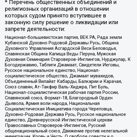
* Перечень общественных объединений и
религиозных организаций в отношении
которых судом принято вступившее в
законную силу решение о ликвидации или
запрете деятельности:
Национал-большевистская партия, ВЕК РА, Рада земли
Кубанской Духовно Родовой Державы Русь, Община
Духовного Управления Асгардской Веси Беловодья,
Славянская Община Капища Веды Перуна, Мужская
Духовная Семинария Староверов-Инглингов, Нурджулар, К
Богодержавию, Таблиги Джамаат, Свидетели Иеговы,
Русское национальное единство, Национал-
социалистическое общество, Джамаат мувахидов,
Объединенный Вилайат Кабарды, Балкарии и Карачая,
Союз славян, Ат-Такфир Валь-Хиджра, Пит Буль,
Национал-социалистическая рабочая партия России,
Славянский союз, Формат-18, Благородный Орден
Дьявола, Армия воли народа, Национальная
Социалистическая Инициатива города Череповца,
Духовно-Родовая Держава Русь, Русское национальное
единство, Древнерусской Инглистической церкви
Православных Староверов-Инглингов, Русский
общенациональный союз, Движение против нелегальной
иммиграции, Кровь и Честь, О свободе совести и о