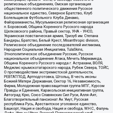
религиозных объединениях, Омская организация
общественного политического движения Русское
национальное единство, Северное Братство, Клуб
Болельщиков Футбольного Клуба Динамо,
Файзрахманисты, Мусульманская религиозная организация
п. Боровский, Община Коренного Русского народа
Щелковского района, Правый сектор, УНА - УНСО,
Украинская повстанческая армия, Тризуб им. Степана
Бандеры, Братство, Белый Крест, Misanthropic division,
Религиозное объединение последователей инглиизма,
Народная Социальная Инициатива, TulaSkins,
Этнополитическое объединение Русские, Русское
национальное объединение Атака, Мечеть Мирмамеда,
Община Коренного Русского народа г. Астрахани, ВОЛЯ,
Меджлис крымскотатарского народа, Рубеж Севера, ТОЙС,
О противодействии экстремистской деятельности,
РЕВТАТПОД, Артподготовка, Штольц, В честь иконы
Божией Матери Державная, Сектор 16, Независимость,
Фирма, Молодежная правозащитная группа МПГ, Курсом
Правды и Единения, Каракольская инициативная группа,
Автоград Крю, Союз Славянских Сил Руси, Алля-Аят,
Благотворительный пансионат Ак Умут, Русская
республика Русь, Арестантское уголовное единство,
Башкорт, Нация и свобода, Нация и свобода, W.H.С., Фалунь