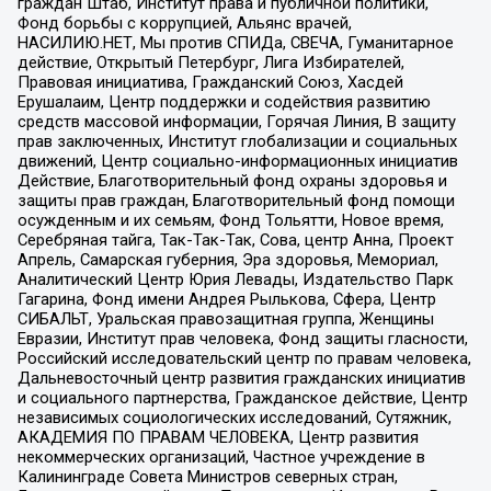
граждан Штаб, Институт права и публичной политики,
Фонд борьбы с коррупцией, Альянс врачей,
НАСИЛИЮ.НЕТ, Мы против СПИДа, СВЕЧА, Гуманитарное
действие, Открытый Петербург, Лига Избирателей,
Правовая инициатива, Гражданский Союз, Хасдей
Ерушалаим, Центр поддержки и содействия развитию
средств массовой информации, Горячая Линия, В защиту
прав заключенных, Институт глобализации и социальных
движений, Центр социально-информационных инициатив
Действие, Благотворительный фонд охраны здоровья и
защиты прав граждан, Благотворительный фонд помощи
осужденным и их семьям, Фонд Тольятти, Новое время,
Серебряная тайга, Так-Так-Так, Сова, центр Анна, Проект
Апрель, Самарская губерния, Эра здоровья, Мемориал,
Аналитический Центр Юрия Левады, Издательство Парк
Гагарина, Фонд имени Андрея Рылькова, Сфера, Центр
СИБАЛЬТ, Уральская правозащитная группа, Женщины
Евразии, Институт прав человека, Фонд защиты гласности,
Российский исследовательский центр по правам человека,
Дальневосточный центр развития гражданских инициатив
и социального партнерства, Гражданское действие, Центр
независимых социологических исследований, Сутяжник,
АКАДЕМИЯ ПО ПРАВАМ ЧЕЛОВЕКА, Центр развития
некоммерческих организаций, Частное учреждение в
Калининграде Совета Министров северных стран,