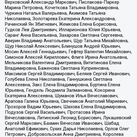
Верховский Александр Маркович, Пислакова-Паркер
Марина Петровна, Кочеткова Татьяна Владимировна,
Чуркина Наталья Валерьевна, Акимова Татьяна
Николаевна, Золотарева Екатерина Александровна,
Рачинский Ян Збигневич, Жемкова Елена Борисовна,
Гудков Лев Дмитриевич, Илларионова Юлия Юрьевна,
Саранг Анна Васильевна, Захарова Светлана Сергеевна,
Аверин Владимир Анатольевич, Щур Татьяна Михайловна,
Щур Николай Алексеевич, Блинушов Андрей Юрьевич,
Мосин Алексей Геннадьевич, Гефтер Валентин Михайлович,
Симонов Алексей Кириллович, Флиге Ирина Анатольевна,
Мельникова Валентина Дмитриевна, Вититинова Елена
Владимировна, Баженова Светлана Куприяновна,
Максимов Сергей Владимирович, Беляев Сергей Иванович,
Голубева Елена Николаевна, Ганнушкина Светлана
Алексеевна, Закс Елена Владимировна, Буртина Елена
Юрьевна, Гендель Людмила Залмановна, Кокорина
Екатерина Алексеевна, Шуманов Илья Вячеславович,
Арапова Галина Юрьевна, Свечников Анатолий Мариевич,
Прохоров Вадим Юрьевич, Шахова Елена Владимировна,
Подузов Сергей Васильевич, Протасова Ирина
Вячеславовна, Литинский Леонид Борисович, Лукашевский
Сергей Маркович, Бахмин Вячеслав Иванович, Шабад
Анатолий Ефимович, Сухих Дарья Николаевна, Орлов Олег
Петрович, Добровольская Анна Дмитриевна, Королева