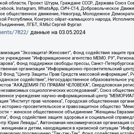
ой области, Проект Штурм, Граждане СССР, Держава Союз Сов
Facebook, Instagram, WhatsApp, СИЧ-С14, Добровольческое Движ
ское общественное движение, Невоград, Молодежное Демократ
ой Республики, Конгресс ойрат-калмыцкого народа, Исполнит
бъединение, ЛГБТ, Я.МЫ Сергей Фургал
uments/7822/
данные на
03.05.2024
Общество с ограниченной ответственностью "Радио Свободная Европа/Радио Свобода", Чешское информационное агентство "MEDIUM-ORIENT", Красноярская региональная общественная организация "Мы против СПИДа", Камалягин Денис Николаевич, Маркелов Сергей Евгеньевич, Пономарев Лев Александрович, Савицкая Людмила Алексеевна, Автономная некоммерческая организация "Центр по работе с проблемой насилия "НАСИЛИЮ.НЕТ", Межрегиональный профессиональный союз работников здравоохранения "Альянс врачей", Юридическое лицо, зарегистрированное в Латвийской Республике, SIA "Medusa Project" (регистрационный номер 40103797863, дата регистрации 10.06.2014), Некоммерческая организация "Фонд по борьбе с коррупцией", Автономная некоммерческая организация "Институт права и публичной политики", Баданин Роман Сергеевич, Гликин Максим Александрович, Железнова Мария Михайловна, Лукьянова Юлия Сергеевна, Маетная Елизавета Витальевна, Маняхин Петр Борисович, Чуракова Ольга Владимировна, Ярош Юлия Петровна, Юридическое лицо "The Insider SIA", зарегистрированное в Риге, Латвийская Республика (дата регистрации 26.06.2015), являющееся администратором доменного имени интернет-издания "The Insider SIA", https://theins.ru, Постернак Алексей Евгеньевич, Рубин Михаил Аркадьевич, Анин Роман Александрович, Юридическое лицо Istories fonds, зарегистрированное в Латвийской Республике (регистрационный номер 50008295751, дата регистрации 24.02.2020), Великовский Дмитрий Александрович, Долинина Ирина Николаевна, Мароховская Алеся Алексеевна, Шлейнов Роман Юрьевич, Шмагун Олеся Валентиновна, Общество с ограниченной ответственностью "Альтаир 2021", Общество с ограниченной ответственностью "Вега 2021", Общество с ограниченной ответственностью "Главный редактор 2021", Общество с ограниченной ответственностью "Ромашки монолит", Важенков Артем Валерьевич, Ивановская областная общественная организация "Центр гендерных исследований", Гурман Юрий Альбертович, Медиапроект "ОВД-Инфо", Егоров Владимир Владимирович, Жилинский Владимир Александрович, Общество с ограниченной ответственностью "ЗП", Иванова София Юрьевна, Карезина Инна Павловна, Кильтау Екатерина Викторовна, Петров Алексей Викторович, Пискунов Сергей Евгеньевич, Смирнов Сергей Сергеевич, Тихонов Михаил Сергеевич, Общество с ограниченной ответственностью "ЖУРНАЛИСТ-ИНОСТРАННЫЙ АГЕНТ", Арапова Галина Юрьевна, Вольтская Татьяна Анатольевна, Американская компания "Mason G.E.S. Anonymous Foundation" (США), являющаяся владельцем интернет-издания https://mnews.world/, Компания "Stichting Bellingcat", зарегистрированная в Нидерландах (дата регистрации 11.07.2018), Захаров Андрей Вячеславович, Клепиковская Екатерина Дмитриевна, Общество с ограниченной ответственностью "МЕМО", Перл Роман Александрович, Симонов Евгений Алексеевич, Соловьева Елена Анатольевна, Сотников Даниил Владимирович, Сурначева Елизавета Дмитриевна, Автономная некоммерческая организация по защите прав человека и информированию населения "Якутия – Наше Мнение", Общество с ограниченной ответственностью "Москоу диджитал медиа", с 26.01.2023 Общество с ограниченной ответственностью "Чайка Белые сады", Ветошкина Валерия Валерьевна, Заговора Максим Александрович, Межрегиональное общественное движение "Российская ЛГБТ - сеть", Оленичев Максим Владимирович, Павлов Иван Юрьевич, Скворцова Елена Сергеевна, Общество с ограниченной ответственностью "Как бы инагент", Кочетков Игорь Викторович, Общество с ограниченной ответственностью "Честные выборы", Еланчик Олег Александрович, Общество с ограниченной ответственностью "Нобелевский призыв", Гималова Регина Эмилевна, Григорьев Андрей Валерьевич, Григорьева Алина Александровна, Ассоциация по содействию защите прав призывников, альтернативнослужащих и военнослужащих "Правозащитная группа "Гражданин.Армия.Право", Хисамова Регина Фаритовна, Автономная некоммерческая организация по реализа