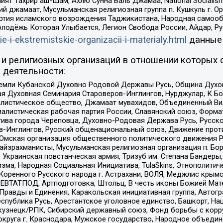
ят Тахрир аш-Шам, Ахлю Сунна Валь Джамаа, National Socialism
ий джамаат, Мусульманская религиозная группа п. Кушкуль г. 
ртия исламского возрождения Таджикистана, Народная самооб
олодёжь Которая Улыбается, Легион Свобода России, Айдар, Р
ie-i-ekstremistskie-organizacii-i-materialy.html
данные
и религиозных организаций в отношении которых 
 деятельности:
земли Кубанской Духовно Родовой Державы Русь, Община Духо
 Духовная Семинария Староверов-Инглингов, Нурджулар, К Бо
листическое общество, Джамаат мувахидов, Объединенный Вил
иалистическая рабочая партия России, Славянский союз, Форма
ива города Череповца, Духовно-Родовая Держава Русь, Русск
-Инглингов, Русский общенациональный союз, Движение против
 Омская организация общественного политического движения Р
йзрахманисты, Мусульманская религиозная организация п. Бо
краинская повстанческая армия, Тризуб им. Степана Бандеры, Бр
зма, Народная Социальная Инициатива, TulaSkins, Этнополитич
оренного Русского народа г. Астрахани, ВОЛЯ, Меджлис крымс
РЕВТАТПОД, Артподготовка, Штольц, В честь иконы Божией Мате
равды и Единения, Каракольская инициативная группа, Автогра
спублика Русь, Арестантское уголовное единство, Башкорт, Наци
окузнецк/РПК, Сибирский державный союз, Фонд борьбы с кор
округа г. Краснодара, Мужское государство, Народное объедин