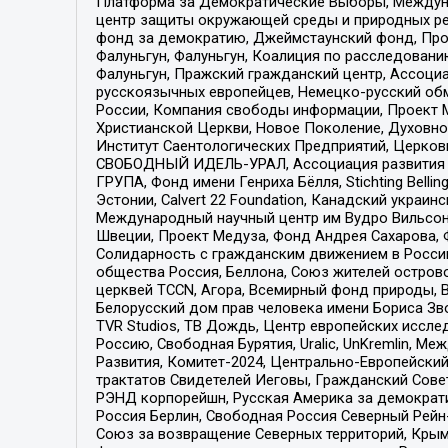
Платформа за Демократические Выборы, Междуна
центр защиты окружающей среды и природных ресу
фонд за демократию, Джеймстаунский фонд, Прож
Фалуньгун, Фалуньгун, Коалиция по расследован
Фалуньгун, Пражский гражданский центр, Ассоци
русскоязычных европейцев, Немецко-русский об
России, Компания свободы информации, Проект М
Христианской Церкви, Новое Поколение, Духовн
Институт Саентологических Предприятий, Церков
СВОБОДНЫЙ ИДЕЛЬ-УРАЛ, Ассоциация развития ж
ГРУПА, Фонд имени Генриха Бёлля, Stichting Bellin
Эстонии, Calvert 22 Foundation, Канадский укра
Международный научный центр им Вудро Вильсона
Швеции, Проект Медуза, Фонд Андрея Сахарова, Ф
Солидарность с гражданским движением в России 
общества Россия, Беллона, Союз жителей острово
церквей TCCN, Агора, Всемирный фонд природы, B
Белорусский дом прав человека имени Бориса Зво
TVR Studios, ТВ Дождь, Центр европейских иссл
Россию, Свободная Бурятия, Uralic, UnKremlin, 
Развития, Комитет-2024, Центрально-Европейски
трактатов Свидетелей Иеговы, Гражданский Совет
РЭНД корпорейшн, Русская Америка за демократи
Россия Берлин, Свободная Россия Северный Рейн-В
Союз за возвращение Северных территорий, Крымско