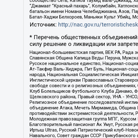
сообщество Сеть, Катиба Таухид валь-Джихад, Хай
“Джамаат “Красный пахарь”, Колумбайн, Хатлонск
батальон имени Номана Челебиджихана, Азов, Па
Батал-Хаджи Белхороев, Маньяки Культ Убийц, М
Источник:
http://nac.gov.ru/terroristichesk
* Перечень общественных объединений 
силу решение о ликвидации или запрете
Национал-большевистская партия, ВЕК РА, Рада 
Славянская Община Капища Веды Перуна, Мужская
Русское национальное единство, Национал-социа
Ат-Такфир Валь-Хиджра, Пит Буль, Национал-соц
народа, Национальная Социалистическая Инициат
Инглистической церкви Православных Староверов
свободе совести и о религиозных объединениях,
Клуб Болельщиков Футбольного Клуба Динамо, Фа
Щелковского района, Правый сектор, УНА - УНСО, У
Религиозное объединение последователей инглии
объединение Атака, Мечеть Мирмамеда, Община К
противодействии экстремистской деятельности, 
Молодежная правозащитная группа МПГ, Курсом П
Благотворительный пансионат Ак Умут, Русская ре
Иртыш Ultras, Русский Патриотический клуб-Нов
Навального, Совет граждан СССР Прикубанского 