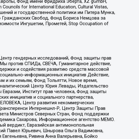
Европы, Фонд имени Фридриха Эберта, XZ gGmbH,
ls for International Education, Cultural Vistas,
ошений и государственной политики им Питера Мунка,
 Гражданских Свобод, Фонд Бориса Немцова за
имости Ингушетии, Прометей, Stop Occupation of
 Центр гендерных исследований, Фонд защиты прав
 Мы против СПИДа, СВЕЧА, Гуманитарное действие,
ддержки и содействия развитию средств массовой
р социально-информационных инициатив Действие,
 и их семьям, Фонд Тольятти, Новое время,
, Аналитический Центр Юрия Левады, Издательство
 Евразии, Институт прав человека, Фонд защиты
ких инициатив и социального партнерства,
ЕЛОВЕКА, Центр развития некоммерческих
 Трансперенси Интернешнл-Р, Центр Защиты Прав
овета Министров Северных Стран, Фонд поддержки
адемика Сахарова, Информационное агентство МЕМО.
ый вердикт, Евразийская антимонопольная
кий Павел Юрьевич, Шнырова Ольга Вадимовна,
 Евгеньевна, Ривина Анна Валерьевна, Бойко