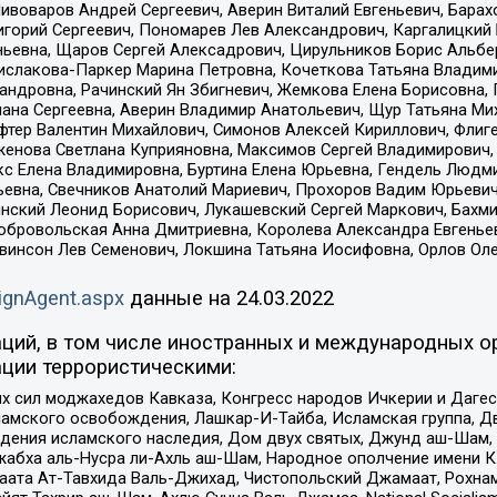
Пивоваров Андрей Сергеевич, Аверин Виталий Евгеньевич, Бара
горий Сергеевич, Пономарев Лев Александрович, Каргалицкий 
ньевна, Щаров Сергей Алексадрович, Цирульников Борис Альбер
ислакова-Паркер Марина Петровна, Кочеткова Татьяна Владими
сандровна, Рачинский Ян Збигневич, Жемкова Елена Борисовна,
лана Сергеевна, Аверин Владимир Анатольевич, Щур Татьяна М
фтер Валентин Михайлович, Симонов Алексей Кириллович, Флиг
женова Светлана Куприяновна, Максимов Сергей Владимирович, 
кс Елена Владимировна, Буртина Елена Юрьевна, Гендель Людм
евна, Свечников Анатолий Мариевич, Прохоров Вадим Юрьевич
инский Леонид Борисович, Лукашевский Сергей Маркович, Бахм
Добровольская Анна Дмитриевна, Королева Александра Евгенье
евинсон Лев Семенович, Локшина Татьяна Иосифовна, Орлов Ол
ignAgent.aspx
данные на
24.03.2022
ций, в том числе иностранных и международных ор
ции террористическими:
ил моджахедов Кавказа, Конгресс народов Ичкерии и Дагеста
ламского освобождения, Лашкар-И-Тайба, Исламская группа, Дв
ения исламского наследия, Дом двух святых, Джунд аш-Шам, 
жабха аль-Нусра ли-Ахль аш-Шам, Народное ополчение имени К.
ата Ат-Тавхида Валь-Джихад, Чистопольский Джамаат, Рохнам