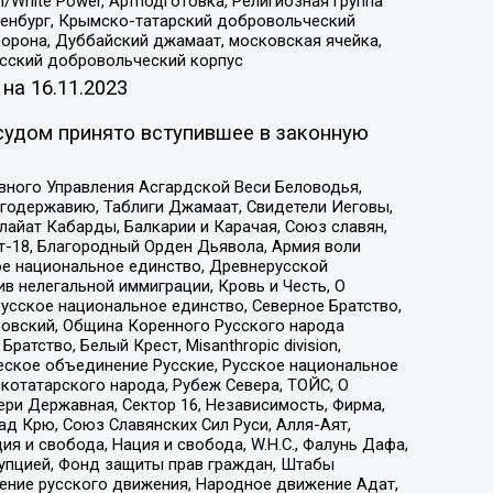
/White Power, Артподготовка, Религиозная группа
Оренбург, Крымско-татарский добровольческий
орона, Дуббайский джамаат, московская ячейка,
усский добровольческий корпус
 на
16.11.2023
судом принято вступившее в законную
вного Управления Асгардской Веси Беловодья,
годержавию, Таблиги Джамаат, Свидетели Иеговы,
айат Кабарды, Балкарии и Карачая, Союз славян,
т-18, Благородный Орден Дьявола, Армия воли
ое национальное единство, Древнерусской
 нелегальной иммиграции, Кровь и Честь, О
усское национальное единство, Северное Братство,
ровский, Община Коренного Русского народа
атство, Белый Крест, Misanthropic division,
еское объединение Русские, Русское национальное
котатарского народа, Рубеж Севера, ТОЙС, О
ри Державная, Сектор 16, Независимость, Фирма,
д Крю, Союз Славянских Сил Руси, Алля-Аят,
я и свобода, Нация и свобода, W.H.С., Фалунь Дафа,
рупцией, Фонд защиты прав граждан, Штабы
ение русского движения, Народное движение Адат,