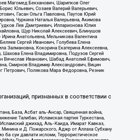
хоев Магомед Бекханович, Шарипков Олег
Борис Юльевич, Созаев Валерий Валерьевич,
тович, Гасан Ольга Павловна, Паутов Юрий
ровна, Чуркина Наталья Валерьевна, Акимова
 Гудков Лев Дмитриевич, Илларионова Юлия
ихайловна, Щур Николай Алексеевич, Блинушов
е Ирина Анатольевна, Мельникова Валентина
Беляев Сергей Иванович, Голубева Елена
ила Залмановна, Кокорина Екатерина Алексеевна,
, Шахова Елена Владимировна, Подузов Сергей
ин Вячеслав Иванович, Шабад Анатолий Ефимович,
вна, Смирнов Владимир Александрович, Вицин
ег Петрович, Полякова Мара Федоровна, Резник
ганизаций, признанных в соответствии с
на, База, Асбат аль-Ансар, Священная война,
ижение Талибан, Исламская партия Туркестана,
Исламский джихад, Аль-Каида, Имарат Кавказ,
 Минина и Д. Пожарского, Аджр от Аллаха Субхану
о ба суи давлати исломи, Террористическое