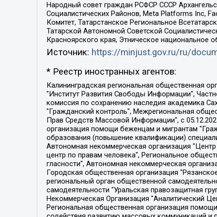
Народный совет граждан РСФСР СССР Архангельск
Социалистических Районов, Meta Platforms Inc, 
Комитет, Татарстанское Региональное Всетатар
Татарской Автономной Советской Социалистическ
Красноярского края, Этническое национальное о
Источник:
https://minjust.gov.ru/ru/doc
* Реестр иностранных агентов:
Калининградская региональная общественная организация "Экозащита!-Женсовет", Фонд содействия защите прав и свобод граждан "Общественный вердикт", Фонд "Институт Развития Свободы Информации", Частное учреждение "Информационное агентство МЕМО. РУ", Региональная общественная организация "Общественная комиссия по сохранению наследия академика Сахарова", Фонд поддержки свободы прессы, Санкт-Петербургская общественная правозащитная организация "Гражданский контроль", Межрегиональная общественная организация "Информационно-просветительский центр "Мемориал", Региональный Фонд "Центр Защиты Прав Средств Массовой Информации", с 05.12.2023 Фонд "Центр Защиты Прав Средств массовой информации", Региональная общественная благотворительная организация помощи беженцам и мигрантам "Гражданское содействие", Негосударственное образовательное учреждение дополнительного профессионального образования (повышение квалификации) специалистов "АКАДЕМИЯ ПО ПРАВАМ ЧЕЛОВЕКА", Свердловская региональная общественная организация "Сутяжник", Автономная некоммерческая организация "Центр независимых социологических исследований", Союз общественных объединений "Российский исследовательский центр по правам человека", Региональное общественное учреждение научно-информационный центр "МЕМОРИАЛ", Некоммерческая организация "Фонд защиты гласности", Автономная некоммерческая организация "Институт прав человека", Городская общественная организация "Екатеринбургское общество "МЕМОРИАЛ", Городская общественная организация "Рязанское историко-просветительское и правозащитное общество "Мемориал" (Рязанский Мемориал), Челябинский региональный орган общественной самодеятельности – женское общественное объединение "Женщины Евразии", Челябинский региональный орган общественной самодеятельности "Уральская правозащитная группа", Фонд содействия защите здоровья и социальной справедливости имени Андрея Рылькова, Автономная Некоммерческая Организация "Аналитический Центр Юрия Левады", Автономная некоммерческая организация социальной поддержки населения "Проект Апрель", Региональная общественная организация помощи женщинам и детям, находящимся в кризисной ситуации "Информационно-методический центр "Анна", Фонд содействия развитию массовых коммуникаций и правовому просвещению "Так-так-Так", Фонд содействия устойчивому развитию "Серебряная тайга", Свердловский региональный общественный фонд социальных проектов "Новое время", "Idel.Реалии", Кавказ.Реалии, Крым.Реалии, Телеканал Настоящее Время, Татаро-башкирская служба Радио Свобода (Azatliq Radiosi), Радио Свободная Европа/Радио Свобода (PCE/PC), "Сибирь.Реалии", "Фактограф", Благотворительный фонд помощи осужденным и их семьям, Автономная некоммерческая организация "Институт глобализации и социальных движений", Фонд "В защиту прав заключенных", Частное учреждение "Центр поддержки и содействия развитию средств массовой информации", Пензенский региональный общественный благотворительный фонд "Гражданский союз", "Север.Реалии", Некоммерческая организация Фонд "Правовая инициатива", 