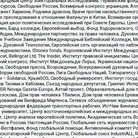
родный центр электоральных исследований, Германский фонд
рсов, Свободная Россия, Всемирный конгресс украинцев, Атла
ект Хармони, Родники дракона, Врачи против насильственного
ию преследования в отношении Фалуньгун в Китае, Всемирная о
ация школ политических исследований при Совете Европы, Цен
мен, Бард колледж, Европейский выбор, Фонд Ходорковского,
едиа, Международное партнерство за права человека, Духовно
ое Учебное Заведение Международный Библейский Колледж, М
ь Духовной Технологии, Европейская сеть организаций по наб
урналистики, IStories fonds, Королевский Институт Между
gcat, Bellingcat Ltd, The Insider, Институт правовой инициатив
инский конгресс, Институт Макдональда-Лорье, Украинская нац
, Свободная пресса, Возрождение, Всеукраинский духовный цен
орум свободной России, Лига Свободных Наций, Transparеncy I
– Solidarus, КрымSOS, Свободный университет, Институт госу
в Тисима и Хабомаи, Съезд народных депутатов, Гринпис Инте
DR Novaja Gazeta-Europe, Алтай проект, Образовательный дом 
зскова, Дом прав человека Тбилиси, Дом прав человека Ерева
едований им Вилфрида Мартенса, Сетевое объединение журнали
Международная федерация транспортных рабочих, ИстЧам Финлан
й университет, Центр восточноевропейских и международных и
, Центр анализа европейской политики, Академическая сеть Во
ю в России, Настоящая Россия, Глобальная сеть журналистов
естфалия, Фонд глобальной помощи, Антивоенный комитет России,
татарский Ресурсный Центр, Глобальный союз IndustriALL, Russi