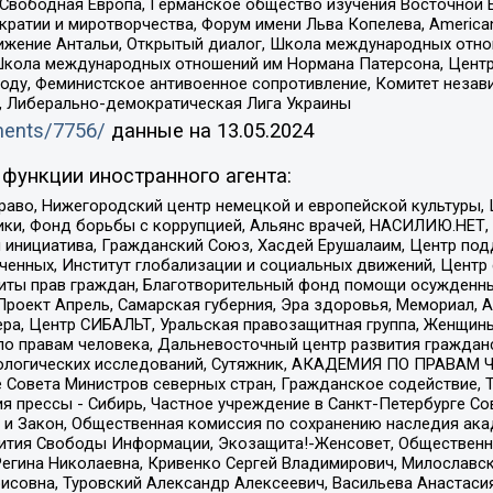
 Свободная Европа, Германское общество изучения Восточной 
и и миротворчества, Форум имени Льва Копелева, American Counci
ое движение Антальи, Открытый диалог, Школа международных отн
Школа международных отношений им Нормана Патерсона, Центр
ду, Феминистское антивоенное сопротивление, Комитет независ
а, Либерально-демократическая Лига Украины
uments/7756/
данные на
13.05.2024
функции иностранного агента:
раво, Нижегородский центр немецкой и европейской культуры,
тики, Фонд борьбы с коррупцией, Альянс врачей, НАСИЛИЮ.НЕТ,
я инициатива, Гражданский Союз, Хасдей Ерушалаим, Центр по
юченных, Институт глобализации и социальных движений, Цент
ты прав граждан, Благотворительный фонд помощи осужденным
а, Проект Апрель, Самарская губерния, Эра здоровья, Мемориал
ера, Центр СИБАЛЬТ, Уральская правозащитная группа, Женщины
по правам человека, Дальневосточный центр развития гражданс
ологических исследований, Сутяжник, АКАДЕМИЯ ПО ПРАВАМ Ч
е Совета Министров северных стран, Гражданское содействие,
я прессы - Сибирь, Частное учреждение в Санкт-Петербурге С
 и Закон, Общественная комиссия по сохранению наследия ак
звития Свободы Информации, Экозащита!-Женсовет, Общественн
Регина Николаевна, Кривенко Сергей Владимирович, Милославс
совна, Туровский Александр Алексеевич, Васильева Анастасия