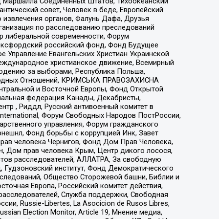
 Маршалла Соединенных Штатов, Тихоокеанский
нтический совет, Человек в беде, Европейский
 извлечения органов, Фалунь Дафа, Друзья
рганизация по расследованию преследований
тр либеральной современности, Форум
 Оксфордский российский фонд, Фонд Будущее
е Управление Евангельских Христиан Украинской
еждународное христианское движение, Всемирный
людению за выборами, Республика Польша,
народных Отношений, КРИМСЬКА ПРАВОЗАХИСНА
ы Центральной и Восточной Европы, Фонд Открытой
иональная федерация Канады, Декабристы,
тр , Риддл, Русский антивоенный комитет в
nternational, Форум Свободных Народов ПостРоссии,
дарственного управления, Форум гражданского
рнешнл, Фонд борьбы с коррупцией Инк, Завет
прав человека Чернигов, Фонд Дом Прав Человека,
н, Дом прав человека Крым, Центр дикого лосося,
стов расследователей, АЛЛАТРА, За свободную
д, Гудзоновский институт, Фонд Демократического
сследований, Общество Сторожевой башни, Библии и
сточная Европа, Российский комитет действия,
-расследователей, Служба поддержки, Свободная
 Russie-Libertes, La Asocicion de Rusos Libres,
an Election Monitor, Article 19, Мнение медиа,