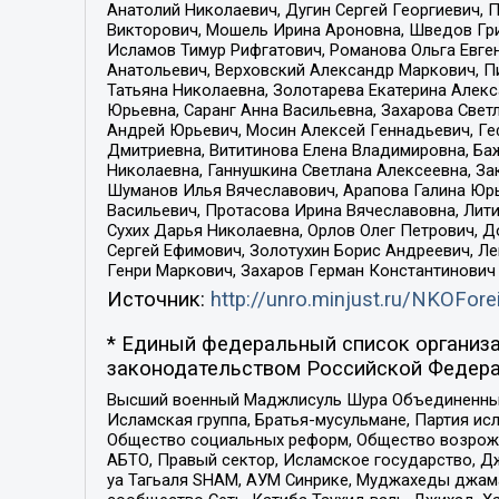
Анатолий Николаевич, Дугин Сергей Георгиевич, 
Викторович, Мошель Ирина Ароновна, Шведов Гри
Исламов Тимур Рифгатович, Романова Ольга Евге
Анатольевич, Верховский Александр Маркович, П
Татьяна Николаевна, Золотарева Екатерина Алек
Юрьевна, Саранг Анна Васильевна, Захарова Свет
Андрей Юрьевич, Мосин Алексей Геннадьевич, Ге
Дмитриевна, Вититинова Елена Владимировна, Ба
Николаевна, Ганнушкина Светлана Алексеевна, За
Шуманов Илья Вячеславович, Арапова Галина Юрь
Васильевич, Протасова Ирина Вячеславовна, Лит
Сухих Дарья Николаевна, Орлов Олег Петрович, 
Сергей Ефимович, Золотухин Борис Андреевич, Л
Генри Маркович, Захаров Герман Константинович
Источник:
http://unro.minjust.ru/NKOFore
* Единый федеральный список организа
законодательством Российской Федера
Высший военный Маджлисуль Шура Объединенных с
Исламская группа, Братья-мусульмане, Партия ис
Общество социальных реформ, Общество возрожд
АБТО, Правый сектор, Исламское государство, Д
уа Тагьаля SHAM, АУМ Синрике, Муджахеды джама