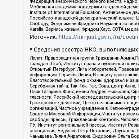
Федерация анархического черного креста, Радио
Мобильная академия поддержки гендерной демократи
Institute of International Education, Антивоенн
Российско-канадский демократический альянс, 
Свободу, Фонд имени Фридриха Науманна за свобо
Karelia, Вернись живым, Фридом Хаус, СОТА меди
Источник:
https://minjust.gov.ru/ru/doc
* Сведения реестра НКО, выполняющих 
Лилит, Правозащитная группа Гражданин.Армия.П
граждан Штаб, Институт права и публичной поли
Открытый Петербург, Лига Избирателей, Правова
информации, Горячая Линия, В защиту прав закл
Благотворительный фонд охраны здоровья и защи
Серебряная тайга, Так-Так-Так, Сова, центр Анн
Парк Гагарина, Фонд имени Андрея Рылькова, Сф
гласности, Российский исследовательский центр 
Гражданское действие, Центр независимых соци
организаций, Частное учреждение в Калининград
Средств Массовой Информации, Институт развити
свободы прессы, Гражданский контроль, Человек
РУ, Институт региональной прессы, Институт Ра
ассоциация, Бедушев Петр Петрович, Дзугкоева 
Чанышева Лилия Айратовна, Сидорович Ольга Бори