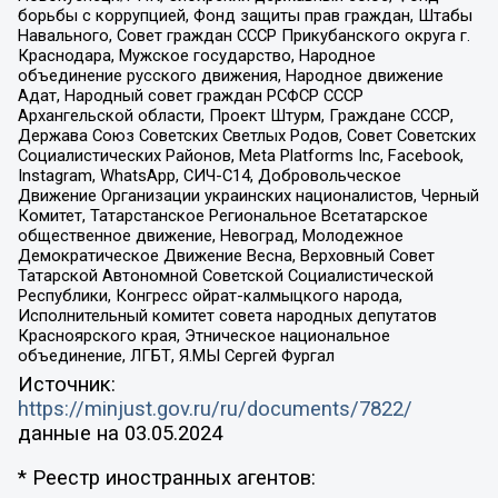
борьбы с коррупцией, Фонд защиты прав граждан, Штабы
Навального, Совет граждан СССР Прикубанского округа г.
Краснодара, Мужское государство, Народное
объединение русского движения, Народное движение
Адат, Народный совет граждан РСФСР СССР
Архангельской области, Проект Штурм, Граждане СССР,
Держава Союз Советских Светлых Родов, Совет Советских
Социалистических Районов, Meta Platforms Inc, Facebook,
Instagram, WhatsApp, СИЧ-С14, Добровольческое
Движение Организации украинских националистов, Черный
Комитет, Татарстанское Региональное Всетатарское
общественное движение, Невоград, Молодежное
Демократическое Движение Весна, Верховный Совет
Татарской Автономной Советской Социалистической
Республики, Конгресс ойрат-калмыцкого народа,
Исполнительный комитет совета народных депутатов
Красноярского края, Этническое национальное
объединение, ЛГБТ, Я.МЫ Сергей Фургал
Источник:
https://minjust.gov.ru/ru/documents/7822/
данные на
03.05.2024
* Реестр иностранных агентов: