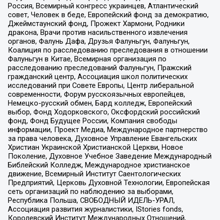
Россия, Всемирный конгресс украинцев, Атлантический
совет, Человек в беде, Европейский фонд за демократию,
Джеймстаунский фонд, Прожект Хармони, Родники
дракона, Врачи против насильственного извлечения
органов, Фалунь Дафа, Друзья Фалуньгун, Фалуньгун,
Коалиция по расследованию преследования в отношении
Фалуньгун в Китае, Всемирная организация по
расследованию преследований Фалуньгун, Пражский
гражданский центр, Ассоциация школ политических
исследований при Совете Европы, Центр либеральной
современности, Форум русскоязычных европейцев,
Немецко-русский обмен, Бард колледж, Европейский
выбор, Фонд Ходорковского, Оксфордский российский
фонд, Фонд Будущее России, Компания свободы
информации, Проект Медиа, Международное партнерство
за права человека, Духовное Управление Евангельских
Христиан Украинской Христианской Церкви, Новое
Поколение, Духовное Учебное Заведение Международный
Библейский Колледж, Международное христианское
движение, Всемирный Институт Саентологических
Предприятий, Церковь Духовной Технологии, Европейская
сеть организаций по наблюдению за выборами,
Республика Польша, СВОБОДНЫЙ ИДЕЛЬ-УРАЛ,
Ассоциация развития журналистики, IStories fonds,
Королевский Институт Международных Отношений,