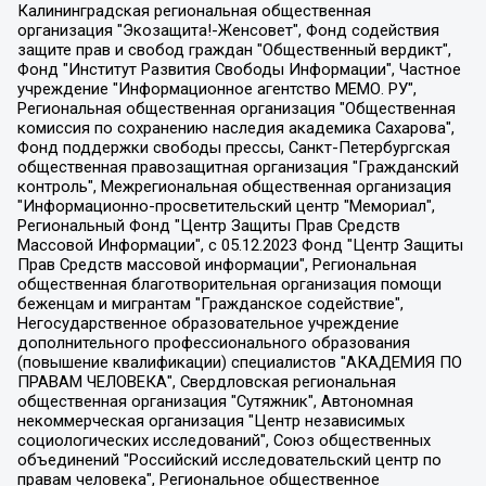
Калининградская региональная общественная организация "Экозащита!-Женсовет", Фонд содействия защите прав и свобод граждан "Общественный вердикт", Фонд "Институт Развития Свободы Информации", Частное учреждение "Информационное агентство МЕМО. РУ", Региональная общественная организация "Общественная комиссия по сохранению наследия академика Сахарова", Фонд поддержки свободы прессы, Санкт-Петербургская общественная правозащитная организация "Гражданский контроль", Межрегиональная общественная организация "Информационно-просветительский центр "Мемориал", Региональный Фонд "Центр Защиты Прав Средств Массовой Информации", с 05.12.2023 Фонд "Центр Защиты Прав Средств массовой информации", Региональная общественная благотворительная организация помощи беженцам и мигрантам "Гражданское содействие", Негосударственное образовательное учреждение дополнительного профессионального образования (повышение квалификации) специалистов "АКАДЕМИЯ ПО ПРАВАМ ЧЕЛОВЕКА", Свердловская региональная общественная организация "Сутяжник", Автономная некоммерческая организация "Центр независимых социологических исследований", Союз общественных объединений "Российский исследовательский центр по правам человека", Региональное общественное учреждение научно-информационный центр "МЕМОРИАЛ", Некоммерческая организация "Фонд защиты гласности", Автономная некоммерческая организация "Институт прав человека", Городская общественная организация "Екатеринбургское общество "МЕМОРИАЛ", Городская общественная организация "Рязанское историко-просветительское и правозащитное общество "Мемориал" (Рязанский Мемориал), Челябинский региональный орган общественной самодеятельности – женское общественное объединение "Женщины Евразии", Челябинский региональный орган общественной самодеятельности "Уральская правозащитная группа", Фонд содействия защите здоровья и социальной справедливости имени Андрея Рылькова, Автономная Некоммерческая Организация "Аналитический Центр Юрия Левады", Автономная некоммерческая организация социальной поддержки населения "Проект Апрель", Региональная общественная организация помощи женщинам и детям, находящимся в кризисной ситуации "Информационно-методический центр "Анна", Фонд содействия развитию массовых коммуникаций и правовому просвещению "Так-так-Так", Фонд содействия устойчивому развитию "Серебряная тайга", Свердловский региональный общественный фонд социальных проектов "Новое время", "Idel.Реалии", Кавказ.Реалии, Крым.Реалии, Телеканал Настоящее Время, Татаро-башкирская служба Радио Свобода (Azatliq Radiosi), Радио Свободная Европа/Радио Свобода (PCE/PC), "Сибирь.Реалии", "Фактограф", Благотворительный фонд помощи осужденным и их семьям, Автономная некоммерческая организация "Институт глобализации и социальных движений", Фонд "В защиту прав заключенных", Частное учреждение "Центр поддержки и содействия развитию средств массовой информации", Пензенский региональный общественный благотворительный фонд "Гражданский союз", "Север.Реалии", Некоммерческая организация Фонд "Правовая инициатива", Общество с ограниченной ответственностью "Радио Свободная Европа/Радио Свобода", Чешское информационное агентство "MEDIUM-ORIENT", Красноярская региональная общественная организация "Мы против СПИДа", Камалягин Денис Николаевич, Маркелов Сергей Евгеньевич, Пономарев Лев Александрович, Савицкая Людмила Алексеевна, Автономная некоммерческая организация "Центр по работе с проблемой насилия "НАСИЛИЮ.НЕТ", Межрегиональный профессиональный союз работников здравоохранения "Альянс врачей", Юридическое лицо, зарегистрированное в Латвийской Республике, SIA "Medusa Project" (регистрационный номер 40103797863, дата регистрации 10.06.2014), Некоммерческая организация "Фонд по борьбе с коррупцией", Автономная некоммерческая организация "Институт права и публичной политики", Баданин Роман Сергеевич, Гликин Максим Александрович, Железнова Мария Михайловна, Лукьянова Юлия Сергеевна, Маетная Елизавета Витальевна, Маняхин Петр Борисович, Чуракова Ольга Владимировна, Ярош Юлия Петровна, Юридическое лицо "The Insider SIA", зарегистрированное в Риге, Латвийская Республика (дата регистрации 26.06.2015), являющееся администратором доменного имени интернет-издания "The Insider SIA", https://theins.ru, Постернак Алексей Евгеньевич, Рубин Михаил Аркадьевич, Анин Роман Александрович, Юридическое лицо Istories fonds, зарегистрированное в Латвийской Республике (регистрационный номер 50008295751, дата регистрации 24.02.2020), Великовский Дмитрий Александрович, Долинина Ирина Николаевна, Мароховская Алеся Алексеевна, Шлейнов Роман Юрьевич, Шмагун Олеся Валентиновна, Общество с ограниченной ответственностью "Альтаир 2021", Общество с ограниченной ответственностью "Вега 2021", Общество с ограниченной ответственностью "Главный редактор 2021", Общество с ограниченной ответственностью "Ромашки монолит", Важенков Артем Валерьевич, Ивановская областная общественная организация "Центр гендерных исследований", Гурман Юрий Альбертович, Медиапроект "ОВД-Инфо", Егоров Владимир Владимирович, Жилинский Владимир Александрович, Общество с ограниченной ответственностью "ЗП", Иванова София Юрьевна, Карезина Инна Павловна, Кильтау Екатерина Викторовна, Петров Алексей Викторович, Пискунов Сергей Евгеньевич, Смирнов Сергей Сергеевич, Тихонов Михаил Сергеевич, Общество с ограниченной ответственностью "ЖУРНАЛИСТ-ИНОСТРАННЫЙ АГЕНТ", Арапова Галина Юрьевна, Вольтская Татьяна Анатольевна, Американская компания "Mason G.E.S. Anonymous Foundation" (США), являющаяся владельцем интернет-издания https://mnews.world/, Компания "Stichting Bellingcat", зарегистрированная в Нидерландах (дата регистрации 11.07.2018), Захаров Андрей Вячеславович, Клепиковская Екатерина Дмитриевна, Общество с ограниченной ответственностью "МЕМО", Перл Роман Александрович, Симонов Евгений Алексеевич, Соловьева Елена Анатольевна, Сотников Даниил Владимирович, Сурначева Елизавета Дмитриевна, Автономная некоммерческая организация по защите прав человека и информированию населения "Якутия – Наше Мнение", Общество с ограниченной ответственностью "Москоу диджитал медиа", с 26.01.2023 Общество с ограниченной ответственностью "Чайка Белые сады", Ветошкина Валерия Валерьевна, Заговора Максим Александрович, Межрегиональное общественное движение "Российская ЛГБТ - сеть", Оленичев Максим Владимирович, Павлов Иван Юрьевич, Скворцова Елена Сергеевна, Общество с ограниченной ответственностью "Как бы инагент", Кочетков Игорь Викторович, Общество с ограниченной ответственностью "Честные выборы", Еланчик Олег Александрович, Общество с ограниченной ответственностью "Нобелевский призыв", Гималова Регина Эмилевна, Григорьев Андрей Валерьевич, Григорьева Алина Александровна, Ассоциация по содействию защите прав призывников, альтернативнослужащих и военнослужащих "Правозащитная группа "Гражданин.Армия.Право", Хисамова Регина Фаритовна, Автономная некоммерческая организация по реализации социально-правовых программ "Лилит", Дальневосточное общественное движение "Маяк", Санкт-Петербургская ЛГБТ-инициативная группа "Выход", Инициативная группа ЛГБТ+ "Реверс", Алексеев Андрей Викторович, Бекбулатова Таисия Львовна, Беляев Иван Михайлович, Владыкина Елена Сергеевна, Гельман Марат Александрович, Никульшина Вероника Юрьевна, Толоконникова Надежда Андреевна, Шендерович Виктор Анатольевич, Общество с ограниченной ответственностью "Данное сообщение", Общество с ограниченной ответственностью Издательский дом "Новая глава", Айнбиндер Александра Александровна, Московский комьюнити-центр для ЛГБТ+инициатив, Благотворительный фонд развития филантропии, Deutsche Welle (Германия, Kurt-Schumacher-Strasse 3, 53113 Bonn), Борзунова Мария Михайловна, Воробьев Виктор Викторович, Голубева Анна Львовна, Константинова Алла Михайловна, Малкова Ирина Владимировна, Мурадов Мурад Абдулгалимович, Осетинская Елизавета Николаевна, Понасенков Евгений Николаевич, Ганапольский Матвей Юрьевич, Киселев Евгений Алексеевич, Борухович Ирина Григорьевна, Дремин Иван Тимофеевич, Дубровский Дмитрий Викторович, Красноярская региональная общественная организация поддержки и развития альтернативных образовательных технологий и межкультурных коммуникаций "ИНТЕРРА", Маяковская Екатерина Алексеевна, Фейгин Марк Захарович, Филимонов Андрей Викторович, Дзугкоева Регина Николаевна, Доброхотов Роман Александрович, Дудь Юрий Александрович, Елкин Сергей Владимирович, Кругликов Кирилл Игоревич, Сабунаева Мария Леонидовна, Семенов Алексей Владимирович, Шаинян Карен Багратович, Шульман Екатерина Михайловна, Асафьев Артур Валерьевич, Вахштайн Виктор Семенович, Венедиктов Алексей Алексеевич, Лушникова Екатерина Евгеньевна, Волков Леонид Михайлович, Невзоров Александр Глебович, Пархоменко Сергей Борисович, Сироткин Ярослав Николаевич, Кара-Мурза Владимир Владимирович, Баранова Наталья Владимировна, Гозман Леонид Яковлевич, Кагарлицкий Борис Юльевич, Климарев Михаил Валерьевич, Милов Владимир Станиславович, Автономная некоммерческая организация Краснодарский центр современного искусства "Типография", Моргенштерн Алишер Тагирович, Соболь Любовь Эдуардовна, Общество с ограниченной ответственностью "ЛИЗА НОРМ", Каспаров Гарри Кимович, Ходорковский Михаил Борисович, Общество с ограниченной ответственностью "Апрельские тезисы", Данилович Ирина Брониславовна, Кашин Олег Владимирович, Петров Николай Владимирович, Пивоваров Алексей Владимирович, Соколов Михаил Владимирович, Цветкова Юлия Владимировна, Чичваркин Евгений Александрович, Комитет против пыток/Команда против пыток, Общество с ограниченной ответственностью "Первый научный", Общество с ограниченной ответственностью "Вертолет и ко", Белоцерковская Вероника Борисовна, Кац Максим Евгеньевич, Лазарева Татьяна Юрьевна, Шаведдинов Руслан Табризович, Яшин Илья Валерьевич, Общество с ограниченной ответственностью "Иноагент ААВ", Алешковский Дмитрий Петрович, Альбац Евгения Марковна, Быков Дмитрий Львович, Галямина Юлия Евгеньевна, Лойко Сергей Леонидович, Мартынов Кирилл Константинович, Медведев Сергей Александрович, Крашенинников Федор Геннадиевич, Гордеева Катерина Вл