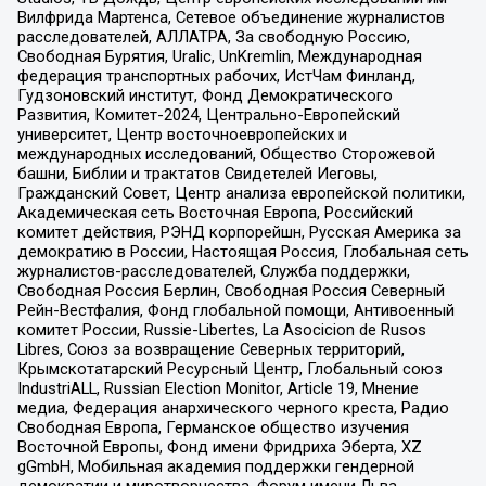
Вилфрида Мартенса, Сетевое объединение журналистов
расследователей, АЛЛАТРА, За свободную Россию,
Свободная Бурятия, Uralic, UnKremlin, Международная
федерация транспортных рабочих, ИстЧам Финланд,
Гудзоновский институт, Фонд Демократического
Развития, Комитет-2024, Центрально-Европейский
университет, Центр восточноевропейских и
международных исследований, Общество Сторожевой
башни, Библии и трактатов Свидетелей Иеговы,
Гражданский Совет, Центр анализа европейской политики,
Академическая сеть Восточная Европа, Российский
комитет действия, РЭНД корпорейшн, Русская Америка за
демократию в России, Настоящая Россия, Глобальная сеть
журналистов-расследователей, Служба поддержки,
Свободная Россия Берлин, Свободная Россия Северный
Рейн-Вестфалия, Фонд глобальной помощи, Антивоенный
комитет России, Russie-Libertes, La Asocicion de Rusos
Libres, Союз за возвращение Северных территорий,
Крымскотатарский Ресурсный Центр, Глобальный союз
IndustriALL, Russian Election Monitor, Article 19, Мнение
медиа, Федерация анархического черного креста, Радио
Свободная Европа, Германское общество изучения
Восточной Европы, Фонд имени Фридриха Эберта, XZ
gGmbH, Мобильная академия поддержки гендерной
демократии и миротворчества, Форум имени Льва