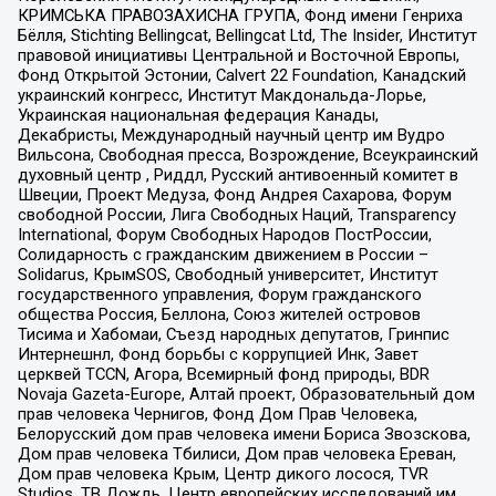
КРИМСЬКА ПРАВОЗАХИСНА ГРУПА, Фонд имени Генриха
Бёлля, Stichting Bellingcat, Bellingcat Ltd, The Insider, Институт
правовой инициативы Центральной и Восточной Европы,
Фонд Открытой Эстонии, Calvert 22 Foundation, Канадский
украинский конгресс, Институт Макдональда-Лорье,
Украинская национальная федерация Канады,
Декабристы, Международный научный центр им Вудро
Вильсона, Свободная пресса, Возрождение, Всеукраинский
духовный центр , Риддл, Русский антивоенный комитет в
Швеции, Проект Медуза, Фонд Андрея Сахарова, Форум
свободной России, Лига Свободных Наций, Transparеncy
International, Форум Свободных Народов ПостРоссии,
Солидарность с гражданским движением в России –
Solidarus, КрымSOS, Свободный университет, Институт
государственного управления, Форум гражданского
общества Россия, Беллона, Союз жителей островов
Тисима и Хабомаи, Съезд народных депутатов, Гринпис
Интернешнл, Фонд борьбы с коррупцией Инк, Завет
церквей TCCN, Агора, Всемирный фонд природы, BDR
Novaja Gazeta-Europe, Алтай проект, Образовательный дом
прав человека Чернигов, Фонд Дом Прав Человека,
Белорусский дом прав человека имени Бориса Звозскова,
Дом прав человека Тбилиси, Дом прав человека Ереван,
Дом прав человека Крым, Центр дикого лосося, TVR
Studios, ТВ Дождь, Центр европейских исследований им