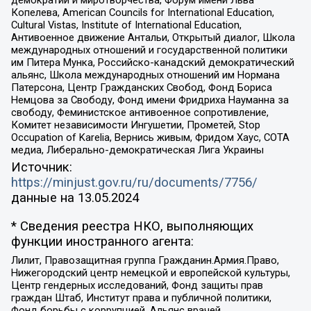
Копелева, American Councils for International Education,
Cultural Vistas, Institute of International Education,
Антивоенное движение Антальи, Открытый диалог, Школа
международных отношений и государственной политики
им Питера Мунка, Российско-канадский демократический
альянс, Школа международных отношений им Нормана
Патерсона, Центр Гражданских Свобод, Фонд Бориса
Немцова за Свободу, Фонд имени Фридриха Науманна за
свободу, Феминистское антивоенное сопротивление,
Комитет независимости Ингушетии, Прометей, Stop
Occupation of Karelia, Вернись живым, Фридом Хаус, СОТА
медиа, Либерально-демократическая Лига Украины
Источник:
https://minjust.gov.ru/ru/documents/7756/
данные на
13.05.2024
* Сведения реестра НКО, выполняющих
функции иностранного агента:
Лилит, Правозащитная группа Гражданин.Армия.Право,
Нижегородский центр немецкой и европейской культуры,
Центр гендерных исследований, Фонд защиты прав
граждан Штаб, Институт права и публичной политики,
Фонд борьбы с коррупцией, Альянс врачей,