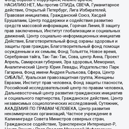
НАСИЛИЮ.НЕТ, Мы против СПИДа, СВЕЧА, Гуманитарное
действие, Открытый Петербург, Лига Избирателей,
Правовая инициатива, Гражданский Союз, Хасдей
Ерушалаим, Центр поддержки и содействия развитию
средств массовой информации, Горячая Линия, В защиту
прав заключенных, Институт глобализации и социальных
движений, Центр социально-информационных инициатив
Действие, Благотворительный фонд охраны здоровья и
защиты прав граждан, Благотворительный фонд помощи
осужденным и их семьям, Фонд Тольятти, Новое время,
Серебряная тайга, Так-Так-Так, Сова, центр Анна, Проект
Апрель, Самарская губерния, Эра здоровья, Мемориал,
Аналитический Центр Юрия Левады, Издательство Парк
Гагарина, Фонд имени Андрея Рылькова, Сфера, Центр
СИБАЛЬТ, Уральская правозащитная группа, Женщины
Евразии, Институт прав человека, Фонд защиты гласности,
Российский исследовательский центр по правам человека,
Дальневосточный центр развития гражданских инициатив
и социального партнерства, Гражданское действие, Центр
независимых социологических исследований, Сутяжник,
АКАДЕМИЯ ПО ПРАВАМ ЧЕЛОВЕКА, Центр развития
некоммерческих организаций, Частное учреждение в
Калининграде Совета Министров северных стран,
Гражданское содействие, Трансперенси Интернешнл-Р,