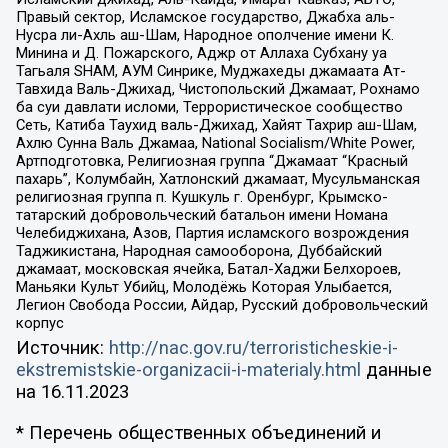
Правый сектор, Исламское государство, Джабха аль-
Нусра ли-Ахль аш-Шам, Народное ополчение имени К.
Минина и Д. Пожарского, Аджр от Аллаха Субхану уа
Тагьаля SHAM, АУМ Синрике, Муджахеды джамаата Ат-
Тавхида Валь-Джихад, Чистопольский Джамаат, Рохнамо
ба суи давлати исломи, Террористическое сообщество
Сеть, Катиба Таухид валь-Джихад, Хайят Тахрир аш-Шам,
Ахлю Сунна Валь Джамаа, National Socialism/White Power,
Артподготовка, Религиозная группа “Джамаат “Красный
пахарь”, Колумбайн, Хатлонский джамаат, Мусульманская
религиозная группа п. Кушкуль г. Оренбург, Крымско-
татарский добровольческий батальон имени Номана
Челебиджихана, Азов, Партия исламского возрождения
Таджикистана, Народная самооборона, Дуббайский
джамаат, московская ячейка, Батал-Хаджи Белхороев,
Маньяки Культ Убийц, Молодёжь Которая Улыбается,
Легион Свобода России, Айдар, Русский добровольческий
корпус
Источник:
http://nac.gov.ru/terroristicheskie-i-
ekstremistskie-organizacii-i-materialy.html
данные
на
16.11.2023
* Перечень общественных объединений и