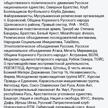
общественного политического движения Русское
национальное единство, Северное Братство, Клуб
Болельщиков Футбольного Клуба Динамо,
Файзрахманисты, Мусульманская религиозная организация
п. Боровский, Община Коренного Русского народа
Щелковского района, Правый сектор, УНА - УНСО,
Украинская повстанческая армия, Тризуб им. Степана
Бандеры, Братство, Белый Крест, Misanthropic division,
Религиозное объединение последователей инглиизма,
Народная Социальная Инициатива, TulaSkins,
Этнополитическое объединение Русские, Русское
национальное объединение Атака, Мечеть Мирмамеда,
Община Коренного Русского народа г. Астрахани, ВОЛЯ,
Меджлис крымскотатарского народа, Рубеж Севера, ТОЙС,
О противодействии экстремистской деятельности,
РЕВТАТПОД, Артподготовка, Штольц, В честь иконы
Божией Матери Державная, Сектор 16, Независимость,
Фирма, Молодежная правозащитная группа МПГ, Курсом
Правды и Единения, Каракольская инициативная группа,
Автоград Крю, Союз Славянских Сил Руси, Алля-Аят,
Благотворительный пансионат Ак Умут, Русская
республика Русь, Арестантское уголовное единство,
Башкорт, Нация и свобода, Нация и свобода, W.H.С., Фалунь
Дафа, Иртыш Ultras, Русский Патриотический клуб-
Новокузнецк/РПК, Сибирский державный союз, Фонд