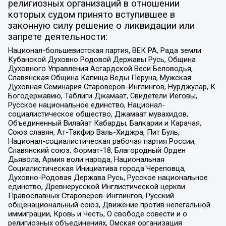
религиозных организаций в отношении
которых судом принято вступившее в
законную силу решение о ликвидации или
запрете деятельности:
Национал-большевистская партия, ВЕК РА, Рада земли
Кубанской Духовно Родовой Державы Русь, Община
Духовного Управления Асгардской Веси Беловодья,
Славянская Община Капища Веды Перуна, Мужская
Духовная Семинария Староверов-Инглингов, Нурджулар, К
Богодержавию, Таблиги Джамаат, Свидетели Иеговы,
Русское национальное единство, Национал-
социалистическое общество, Джамаат мувахидов,
Объединенный Вилайат Кабарды, Балкарии и Карачая,
Союз славян, Ат-Такфир Валь-Хиджра, Пит Буль,
Национал-социалистическая рабочая партия России,
Славянский союз, Формат-18, Благородный Орден
Дьявола, Армия воли народа, Национальная
Социалистическая Инициатива города Череповца,
Духовно-Родовая Держава Русь, Русское национальное
единство, Древнерусской Инглистической церкви
Православных Староверов-Инглингов, Русский
общенациональный союз, Движение против нелегальной
иммиграции, Кровь и Честь, О свободе совести и о
религиозных объединениях, Омская организация