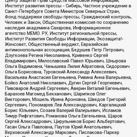
Центр Защиты Прав Средств Массовой Информации,
Институт развития прессы - Сибирь, Частное учреждение в
Санкт-Петербурге Совета Министров Северных Стран,
Фонд поддержки свободы прессы, Гражданский контроль,
Человек и Закон, Общественная комиссия по сохранению
наследия академика Сахарова, Информационное
агентство МЕМО. РУ, Институт региональной прессы,
Институт Развития Свободы Информации, Экозащита!-
Женсовет, Общественный вердикт, Евразийская
антимонопольная ассоциация, Бедушев Петр Петрович,
Дзугкоева Регина Николаевна, Кривенко Сергей
Владимирович, Милославский Павел Юрьевич, Шнырова
Ольга Вадимовна, Чанышева Лилия Айратовна, Сидорович
Ольга Борисовна, Туровский Александр Алексеевич,
Васильева Анастасия Евгеньевна, Ривина Анна Валерьевна,
Бойко Анатолий Николаевич, Дугин Сергей Георгиевич,
Пивоваров Андрей Сергеевич, Аверин Виталий Евгеньевич,
Барахоев Магомед Бекханович, Шарипков Олег
Викторович, Мошель Ирина Ароновна, Шведов Григорий
Сергеевич, Пономарев Лев Александрович, Каргалицкий
Борис Юльевич, Созаев Валерий Валерьевич, Исламов
Тимур Рифгатович, Романова Ольга Евгеньевна, Щаров
Сергей Алексадрович, Цирульников Борис Альбертович,
Гасан Ольга Павловна, Паутов Юрий Анатольевич,
Верховский Александр Маркович, Пислакова-Паркер