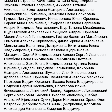
Марина Петровна, Кочеткова Татьяна Владимировна,
Чуркина Наталья Валерьевна, Акимова Татьяна
Николаевна, Золотарева Екатерина Александровна,
Рачинский Ян Збигневич, Жемкова Елена Борисовна,
Гудков Лев Дмитриевич, Илларионова Юлия Юрьевна,
Саранг Анна Васильевна, Захарова Светлана Сергеевна,
Аверин Владимир Анатольевич, Щур Татьяна Михайловна,
Щур Николай Алексеевич, Блинушов Андрей Юрьевич,
Мосин Алексей Геннадьевич, Гефтер Валентин Михайлович,
Симонов Алексей Кириллович, Флиге Ирина Анатольевна,
Мельникова Валентина Дмитриевна, Вититинова Елена
Владимировна, Баженова Светлана Куприяновна,
Максимов Сергей Владимирович, Беляев Сергей Иванович,
Голубева Елена Николаевна, Ганнушкина Светлана
Алексеевна, Закс Елена Владимировна, Буртина Елена
Юрьевна, Гендель Людмила Залмановна, Кокорина
Екатерина Алексеевна, Шуманов Илья Вячеславович,
Арапова Галина Юрьевна, Свечников Анатолий Мариевич,
Прохоров Вадим Юрьевич, Шахова Елена Владимировна,
Подузов Сергей Васильевич, Протасова Ирина
Вячеславовна, Литинский Леонид Борисович, Лукашевский
Сергей Маркович, Бахмин Вячеслав Иванович, Шабад
Анатолий Ефимович, Сухих Дарья Николаевна, Орлов Олег
Петрович, Добровольская Анна Дмитриевна, Королева
Александра Евгеньевна, Смирнов Владимир