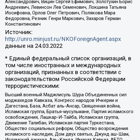
Александрович, Вицин Сергей Ефимович, Золотухин Борис
Андреевич, Левинсон Лев Семенович, Локшина Татьяна
Иосифовна, Орлов Олег Петрович, Полякова Мара
Федоровна, Резник Генри Маркович, Захаров Герман
Константинович
Источник:
http://unro.minjust.ru/NKOForeignAgent.aspx
данные на
24.03.2022
* Единый федеральный список организаций, в
том числе иностранных и международных
организаций, признанных в соответствии с
законодательством Российской Федерации
террористическими:
Высший военный Маджлисуль Шура Объединенных сил
моджахедов Кавказа, Конгресс народов Ичкерии и
Дагестана, База, Асбат аль-Ансар, Священная война,
Исламская группа, Братья-мусульмане, Партия исламского
освобождения, Лашкар-И-Тайба, Исламская группа,
Движение Талибан, Исламская партия Туркестана,
Общество социальных реформ, Общество возрождения
исламского наследия, Дом двух святых, Джунд аш-Шам,
Исламский джихад, Аль-Каида, Имарат Кавказ, АБТО,