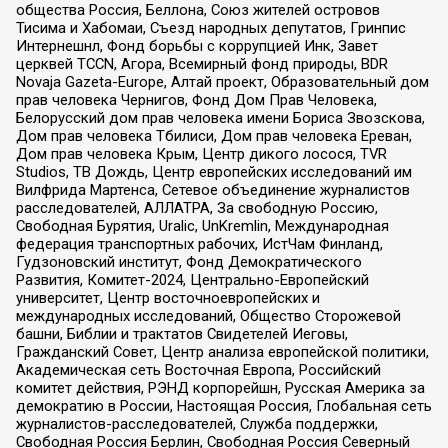
общества Россия, Беллона, Союз жителей островов
Тисима и Хабомаи, Съезд народных депутатов, Гринпис
Интернешнл, Фонд борьбы с коррупцией Инк, Завет
церквей TCCN, Агора, Всемирный фонд природы, BDR
Novaja Gazeta-Europe, Алтай проект, Образовательный дом
прав человека Чернигов, Фонд Дом Прав Человека,
Белорусский дом прав человека имени Бориса Звозскова,
Дом прав человека Тбилиси, Дом прав человека Ереван,
Дом прав человека Крым, Центр дикого лосося, TVR
Studios, ТВ Дождь, Центр европейских исследований им
Вилфрида Мартенса, Сетевое объединение журналистов
расследователей, АЛЛАТРА, За свободную Россию,
Свободная Бурятия, Uralic, UnKremlin, Международная
федерация транспортных рабочих, ИстЧам Финланд,
Гудзоновский институт, Фонд Демократического
Развития, Комитет-2024, Центрально-Европейский
университет, Центр восточноевропейских и
международных исследований, Общество Сторожевой
башни, Библии и трактатов Свидетелей Иеговы,
Гражданский Совет, Центр анализа европейской политики,
Академическая сеть Восточная Европа, Российский
комитет действия, РЭНД корпорейшн, Русская Америка за
демократию в России, Настоящая Россия, Глобальная сеть
журналистов-расследователей, Служба поддержки,
Свободная Россия Берлин, Свободная Россия Северный