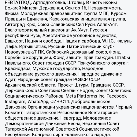
РЕВТАТПОД, Артподготовка, Штольц, В честь иконы
Божией Матери Державная, Сектор 16, Независимость,
Фирма, Молодежная правозащитная группа МПГ, Курсом
Правды и Единения, Каракольская инициативная группа,
Автоград Крю, Союз Славянских Сил Руси, Алля-Аят,
Благотворительный пансионат Ак Умут, Русская
республика Русь, Арестантское уголовное единство,
Башкорт, Нация и свобода, Нация и свобода, W.H.С., Фалунь
Дафа, Иртыш Ultras, Русский Патриотический клуб-
Новокузнецк/РПК, Сибирский державный союз, Фонд
борьбы с коррупцией, Фонд защиты прав граждан, Штабы
Навального, Совет граждан СССР Прикубанского округа г.
Краснодара, Мужское государство, Народное
объединение русского движения, Народное движение
Адат, Народный совет граждан РСФСР СССР
Архангельской области, Проект Штурм, Граждане СССР,
Держава Союз Советских Светлых Родов, Совет Советских
Социалистических Районов, Meta Platforms Inc, Facebook,
Instagram, WhatsApp, СИЧ-С14, Добровольческое
Движение Организации украинских националистов, Черный
Комитет, Татарстанское Региональное Всетатарское
общественное движение, Невоград, Молодежное
Демократическое Движение Весна, Верховный Совет
Татарской Автономной Советской Социалистической
Республики, Конгресс ойрат-калмыцкого народа,