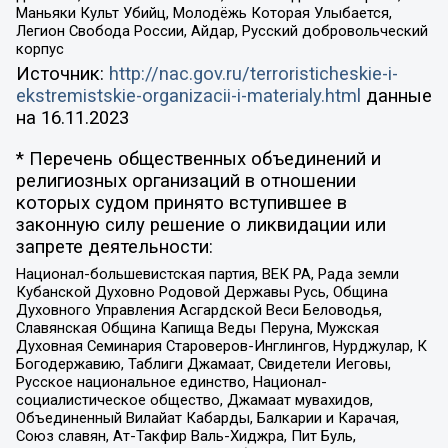
Маньяки Культ Убийц, Молодёжь Которая Улыбается,
Легион Свобода России, Айдар, Русский добровольческий
корпус
Источник:
http://nac.gov.ru/terroristicheskie-i-
ekstremistskie-organizacii-i-materialy.html
данные
на
16.11.2023
* Перечень общественных объединений и
религиозных организаций в отношении
которых судом принято вступившее в
законную силу решение о ликвидации или
запрете деятельности:
Национал-большевистская партия, ВЕК РА, Рада земли
Кубанской Духовно Родовой Державы Русь, Община
Духовного Управления Асгардской Веси Беловодья,
Славянская Община Капища Веды Перуна, Мужская
Духовная Семинария Староверов-Инглингов, Нурджулар, К
Богодержавию, Таблиги Джамаат, Свидетели Иеговы,
Русское национальное единство, Национал-
социалистическое общество, Джамаат мувахидов,
Объединенный Вилайат Кабарды, Балкарии и Карачая,
Союз славян, Ат-Такфир Валь-Хиджра, Пит Буль,