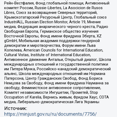
Рейн-Вестфалия, Фонд глобальной помощи, Антивоенный
комитет России, Russie-Libertes, La Asocicion de Rusos
Libres, Союз за возвращение Северных территорий,
Крымскотатарский Ресурсный Центр, Глобальный союз
IndustriALL, Russian Election Monitor, Article 19, Мнение
медиа, Федерация анархического черного креста, Радио
Свободная Европа, Германское общество изучения
Восточной Европы, Фонд имени Фридриха Эберта, XZ
gGmbH, Мобильная академия поддержки гендерной
демократии и миротворчества, Форум имени Льва
Копелева, American Councils for International Education,
Cultural Vistas, Institute of International Education,
Антивоенное движение Антальи, Открытый диалог, Школа
международных отношений и государственной политики
им Питера Мунка, Российско-канадский демократический
альянс, Школа международных отношений им Нормана
Патерсона, Центр Гражданских Свобод, Фонд Бориса
Немцова за Свободу, Фонд имени Фридриха Науманна за
свободу, Феминистское антивоенное сопротивление,
Комитет независимости Ингушетии, Прометей, Stop
Occupation of Karelia, Вернись живым, Фридом Хаус, СОТА
медиа, Либерально-демократическая Лига Украины
Источник:
https://minjust.gov.ru/ru/documents/7756/