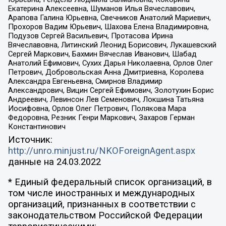
Екатерина Алексеевна, Шуманов Илья Вячеславович,
Арапова Галина Юрьевна, Свечников Анатолий Мариевич,
Прохоров Вадим Юрьевич, Шахова Елена Владимировна,
Подузов Сергей Васильевич, Протасова Ирина
Вячеславовна, Литинский Леонид Борисович, Лукашевский
Сергей Маркович, Бахмин Вячеслав Иванович, Шабад
Анатолий Ефимович, Сухих Дарья Николаевна, Орлов Олег
Петрович, Добровольская Анна Дмитриевна, Королева
Александра Евгеньевна, Смирнов Владимир
Александрович, Вицин Сергей Ефимович, Золотухин Борис
Андреевич, Левинсон Лев Семенович, Локшина Татьяна
Иосифовна, Орлов Олег Петрович, Полякова Мара
Федоровна, Резник Генри Маркович, Захаров Герман
Константинович
Источник:
http://unro.minjust.ru/NKOForeignAgent.aspx
данные на
24.03.2022
* Единый федеральный список организаций, в
том числе иностранных и международных
организаций, признанных в соответствии с
законодательством Российской Федерации