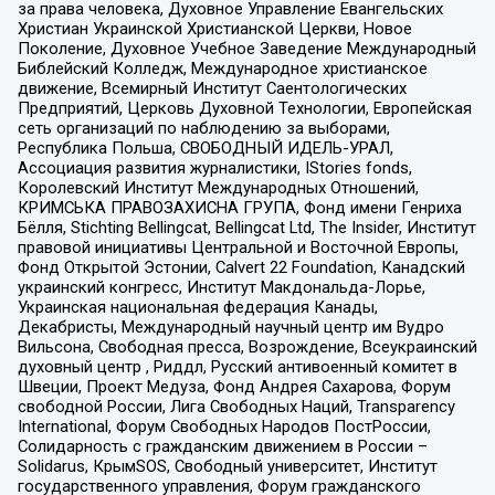
за права человека, Духовное Управление Евангельских
Христиан Украинской Христианской Церкви, Новое
Поколение, Духовное Учебное Заведение Международный
Библейский Колледж, Международное христианское
движение, Всемирный Институт Саентологических
Предприятий, Церковь Духовной Технологии, Европейская
сеть организаций по наблюдению за выборами,
Республика Польша, СВОБОДНЫЙ ИДЕЛЬ-УРАЛ,
Ассоциация развития журналистики, IStories fonds,
Королевский Институт Международных Отношений,
КРИМСЬКА ПРАВОЗАХИСНА ГРУПА, Фонд имени Генриха
Бёлля, Stichting Bellingcat, Bellingcat Ltd, The Insider, Институт
правовой инициативы Центральной и Восточной Европы,
Фонд Открытой Эстонии, Calvert 22 Foundation, Канадский
украинский конгресс, Институт Макдональда-Лорье,
Украинская национальная федерация Канады,
Декабристы, Международный научный центр им Вудро
Вильсона, Свободная пресса, Возрождение, Всеукраинский
духовный центр , Риддл, Русский антивоенный комитет в
Швеции, Проект Медуза, Фонд Андрея Сахарова, Форум
свободной России, Лига Свободных Наций, Transparеncy
International, Форум Свободных Народов ПостРоссии,
Солидарность с гражданским движением в России –
Solidarus, КрымSOS, Свободный университет, Институт
государственного управления, Форум гражданского