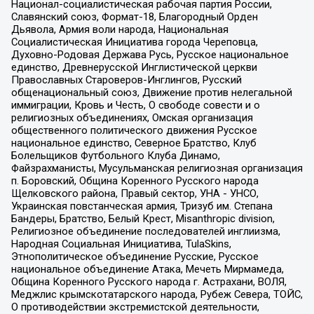
Национал-социалистическая рабочая партия России,
Славянский союз, Формат-18, Благородный Орден
Дьявола, Армия воли народа, Национальная
Социалистическая Инициатива города Череповца,
Духовно-Родовая Держава Русь, Русское национальное
единство, Древнерусской Инглистической церкви
Православных Староверов-Инглингов, Русский
общенациональный союз, Движение против нелегальной
иммиграции, Кровь и Честь, О свободе совести и о
религиозных объединениях, Омская организация
общественного политического движения Русское
национальное единство, Северное Братство, Клуб
Болельщиков Футбольного Клуба Динамо,
Файзрахманисты, Мусульманская религиозная организация
п. Боровский, Община Коренного Русского народа
Щелковского района, Правый сектор, УНА - УНСО,
Украинская повстанческая армия, Тризуб им. Степана
Бандеры, Братство, Белый Крест, Misanthropic division,
Религиозное объединение последователей инглиизма,
Народная Социальная Инициатива, TulaSkins,
Этнополитическое объединение Русские, Русское
национальное объединение Атака, Мечеть Мирмамеда,
Община Коренного Русского народа г. Астрахани, ВОЛЯ,
Меджлис крымскотатарского народа, Рубеж Севера, ТОЙС,
О противодействии экстремистской деятельности,