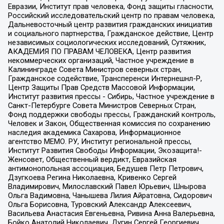
Евразии, Институт прав человека, Фонд защиты гласности,
Российский исследовательский центр по правам человека,
Дальневосточный центр развития гражданских инициатив
и социального партнерства, Гражданское действие, Центр
независимых социологических исследований, Сутяжник,
АКАДЕМИЯ ПО ПРАВАМ ЧЕЛОВЕКА, Центр развития
некоммерческих организаций, Частное учреждение в
Калининграде Совета Министров северных стран,
Гражданское содействие, Трансперенси Интернешнл-Р,
Центр Защиты Прав Средств Массовой Информации,
Институт развития прессы - Сибирь, Частное учреждение в
Санкт-Петербурге Совета Министров Северных Стран,
Фонд поддержки свободы прессы, Гражданский контроль,
Человек и Закон, Общественная комиссия по сохранению
наследия академика Сахарова, Информационное
агентство МЕМО. РУ, Институт региональной прессы,
Институт Развития Свободы Информации, Экозащита!-
Женсовет, Общественный вердикт, Евразийская
антимонопольная ассоциация, Бедушев Петр Петрович,
Дзугкоева Регина Николаевна, Кривенко Сергей
Владимирович, Милославский Павел Юрьевич, Шнырова
Ольга Вадимовна, Чанышева Лилия Айратовна, Сидорович
Ольга Борисовна, Туровский Александр Алексеевич,
Васильева Анастасия Евгеньевна, Ривина Анна Валерьевна,
Бойко Анатолий Николаевич, Дугин Сергей Георгиевич,