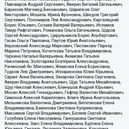
Пивоваров Андрей Сергеевич, Аверин Виталий Евгеньевич,
Барахоев Магомед Бекханович, Шарипков Олег
Викторович, Мошель Ирина Ароновна, Шведов Григорий
Сергеевич, Пономарев Лев Александрович, Каргалицкий
Борис Юльевич, Созаев Валерий Валерьевич, Исламов
Тимур Рифгатович, Романова Ольга Евгеньевна, Щаров
Сергей Алексадрович, Цирульников Борис Альбертович,
Гасан Ольга Павловна, Паутов Юрий Анатольевич,
Верховский Александр Маркович, Пислакова-Паркер
Марина Петровна, Кочеткова Татьяна Владимировна,
Чуркина Наталья Валерьевна, Акимова Татьяна
Николаевна, Золотарева Екатерина Александровна,
Рачинский Ян Збигневич, Жемкова Елена Борисовна,
Гудков Лев Дмитриевич, Илларионова Юлия Юрьевна,
Саранг Анна Васильевна, Захарова Светлана Сергеевна,
Аверин Владимир Анатольевич, Щур Татьяна Михайловна,
Щур Николай Алексеевич, Блинушов Андрей Юрьевич,
Мосин Алексей Геннадьевич, Гефтер Валентин Михайлович,
Симонов Алексей Кириллович, Флиге Ирина Анатольевна,
Мельникова Валентина Дмитриевна, Вититинова Елена
Владимировна, Баженова Светлана Куприяновна,
Максимов Сергей Владимирович, Беляев Сергей Иванович,
Голубева Елена Николаевна, Ганнушкина Светлана
Алексеевна, Закс Елена Владимировна, Буртина Елена
Юрьевна, Гендель Людмила Залмановна, Кокорина