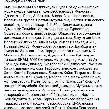
террористическими:
Высший военный Маджлисуль Шура Объединенных сил
моджахедов Кавказа, Конгресс народов Ичкерии и
Дагестана, База, Асбат аль-Ансар, Священная война,
Исламская группа, Братья-мусульмане, Партия исламского
освобождения, Лашкар-И-Тайба, Исламская группа,
Движение Талибан, Исламская партия Туркестана,
Общество социальных реформ, Общество возрождения
исламского наследия, Дом двух святых, Джунд аш-Шам,
Исламский джихад, Аль-Каида, Имарат Кавказ, АБТО,
Правый сектор, Исламское государство, Джабха аль-
Нусра ли-Ахль аш-Шам, Народное ополчение имени К.
Минина и Д. Пожарского, Аджр от Аллаха Субхану уа
Тагьаля SHAM, АУМ Синрике, Муджахеды джамаата Ат-
Тавхида Валь-Джихад, Чистопольский Джамаат, Рохнамо
ба суи давлати исломи, Террористическое сообщество
Сеть, Катиба Таухид валь-Джихад, Хайят Тахрир аш-Шам,
Ахлю Сунна Валь Джамаа, National Socialism/White Power,
Артподготовка, Религиозная группа “Джамаат “Красный
пахарь”, Колумбайн, Хатлонский джамаат, Мусульманская
религиозная группа п. Кушкуль г. Оренбург, Крымско-
татарский добровольческий батальон имени Номана
Челебиджихана, Азов, Партия исламского возрождения
Таджикистана, Народная самооборона, Дуббайский
джамаат, московская ячейка, Батал-Хаджи Белхороев,