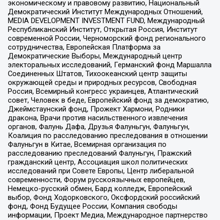
экономическому и правовому развитию, Национальный
Демократический Институт Международных Отношений,
MEDIA DEVELOPMENT INVESTMENT FUND, Международный
Республиканский Институт, Открытая Россия, Институт
современной России, Черноморский фонд регионального
сотрудничества, Европейская Платформа за
Демократические Выборы, Международный центр
электоральных исследований, Германский фонд Маршалла
Соединенных Штатов, Тихоокеанский центр защиты
окружающей среды и природных ресурсов, Свободная
Россия, Всемирный конгресс украинцев, Атлантический
совет, Человек в беде, Европейский фонд за демократию,
Джеймстаунский фонд, Прожект Хармони, Родники
дракона, Врачи против насильственного извлечения
органов, Фалунь Дафа, Друзья Фалуньгун, Фалуньгун,
Коалиция по расследованию преследования в отношении
Фалуньгун в Китае, Всемирная организация по
расследованию преследований Фалуньгун, Пражский
гражданский центр, Ассоциация школ политических
исследований при Совете Европы, Центр либеральной
современности, Форум русскоязычных европейцев,
Немецко-русский обмен, Бард колледж, Европейский
выбор, Фонд Ходорковского, Оксфордский российский
фонд, Фонд Будущее России, Компания свободы
информации, Проект Медиа, Международное партнерство