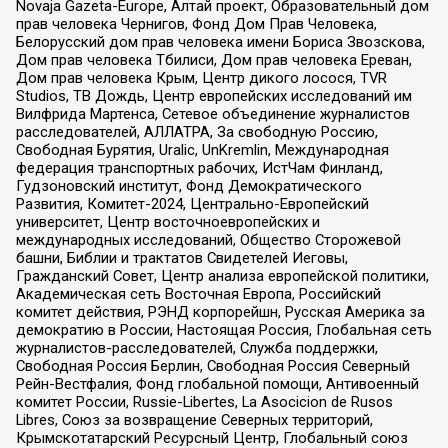
Novaja Gazeta-Europe, Алтай проект, Образовательный дом
прав человека Чернигов, Фонд Дом Прав Человека,
Белорусский дом прав человека имени Бориса Звозскова,
Дом прав человека Тбилиси, Дом прав человека Ереван,
Дом прав человека Крым, Центр дикого лосося, TVR
Studios, ТВ Дождь, Центр европейских исследований им
Вилфрида Мартенса, Сетевое объединение журналистов
расследователей, АЛЛАТРА, За свободную Россию,
Свободная Бурятия, Uralic, UnKremlin, Международная
федерация транспортных рабочих, ИстЧам Финланд,
Гудзоновский институт, Фонд Демократического
Развития, Комитет-2024, Центрально-Европейский
университет, Центр восточноевропейских и
международных исследований, Общество Сторожевой
башни, Библии и трактатов Свидетелей Иеговы,
Гражданский Совет, Центр анализа европейской политики,
Академическая сеть Восточная Европа, Российский
комитет действия, РЭНД корпорейшн, Русская Америка за
демократию в России, Настоящая Россия, Глобальная сеть
журналистов-расследователей, Служба поддержки,
Свободная Россия Берлин, Свободная Россия Северный
Рейн-Вестфалия, Фонд глобальной помощи, Антивоенный
комитет России, Russie-Libertes, La Asocicion de Rusos
Libres, Союз за возвращение Северных территорий,
Крымскотатарский Ресурсный Центр, Глобальный союз