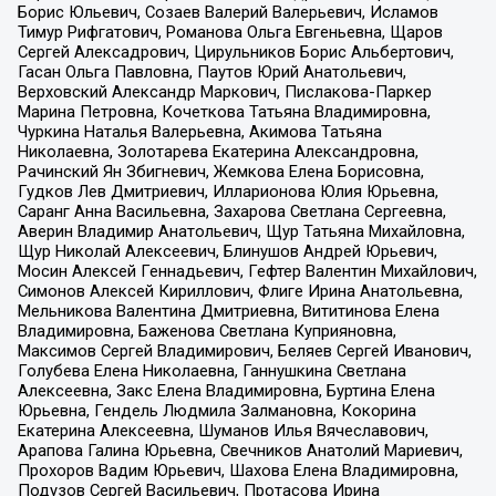
Борис Юльевич, Созаев Валерий Валерьевич, Исламов
Тимур Рифгатович, Романова Ольга Евгеньевна, Щаров
Сергей Алексадрович, Цирульников Борис Альбертович,
Гасан Ольга Павловна, Паутов Юрий Анатольевич,
Верховский Александр Маркович, Пислакова-Паркер
Марина Петровна, Кочеткова Татьяна Владимировна,
Чуркина Наталья Валерьевна, Акимова Татьяна
Николаевна, Золотарева Екатерина Александровна,
Рачинский Ян Збигневич, Жемкова Елена Борисовна,
Гудков Лев Дмитриевич, Илларионова Юлия Юрьевна,
Саранг Анна Васильевна, Захарова Светлана Сергеевна,
Аверин Владимир Анатольевич, Щур Татьяна Михайловна,
Щур Николай Алексеевич, Блинушов Андрей Юрьевич,
Мосин Алексей Геннадьевич, Гефтер Валентин Михайлович,
Симонов Алексей Кириллович, Флиге Ирина Анатольевна,
Мельникова Валентина Дмитриевна, Вититинова Елена
Владимировна, Баженова Светлана Куприяновна,
Максимов Сергей Владимирович, Беляев Сергей Иванович,
Голубева Елена Николаевна, Ганнушкина Светлана
Алексеевна, Закс Елена Владимировна, Буртина Елена
Юрьевна, Гендель Людмила Залмановна, Кокорина
Екатерина Алексеевна, Шуманов Илья Вячеславович,
Арапова Галина Юрьевна, Свечников Анатолий Мариевич,
Прохоров Вадим Юрьевич, Шахова Елена Владимировна,
Подузов Сергей Васильевич, Протасова Ирина