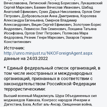
Вячеславовна, Литинский Леонид Борисович, Лукашевский
Сергей Маркович, Бахмин Вячеслав Иванович, Шабад
Анатолий Ефимович, Сухих Дарья Николаевна, Орлов Олег
Петрович, Добровольская Анна Дмитриевна, Королева
Александра Евгеньевна, Смирнов Владимир
Александрович, Вицин Сергей Ефимович, Золотухин Борис
Андреевич, Левинсон Лев Семенович, Локшина Татьяна
Иосифовна, Орлов Олег Петрович, Полякова Мара
Федоровна, Резник Генри Маркович, Захаров Герман
Константинович
Источник:
http://unro.minjust.ru/NKOForeignAgent.aspx
данные на
24.03.2022
* Единый федеральный список организаций, в
том числе иностранных и международных
организаций, признанных в соответствии с
законодательством Российской Федерации
террористическими:
Высший военный Маджлисуль Шура Объединенных сил
моджахедов Кавказа, Конгресс народов Ичкерии и
Дагестана, База, Асбат аль-Ансар, Священная война,