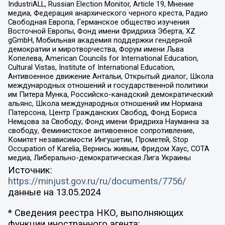
IndustriALL, Russian Election Monitor, Article 19, Мнение
медиа, Федерация анархического черного креста, Радио
Свободная Европа, Германское общество изучения
Восточной Европы, Фонд имени Фридриха Эберта, XZ
gGmbH, Мобильная академия поддержки гендерной
демократии и миротворчества, Форум имени Льва
Копелева, American Councils for International Education,
Cultural Vistas, Institute of International Education,
Антивоенное движение Антальи, Открытый диалог, Школа
международных отношений и государственной политики
им Питера Мунка, Российско-канадский демократический
альянс, Школа международных отношений им Нормана
Патерсона, Центр Гражданских Свобод, Фонд Бориса
Немцова за Свободу, Фонд имени Фридриха Науманна за
свободу, Феминистское антивоенное сопротивление,
Комитет независимости Ингушетии, Прометей, Stop
Occupation of Karelia, Вернись живым, Фридом Хаус, СОТА
медиа, Либерально-демократическая Лига Украины
Источник:
https://minjust.gov.ru/ru/documents/7756/
данные на
13.05.2024
* Сведения реестра НКО, выполняющих
функции иностранного агента: