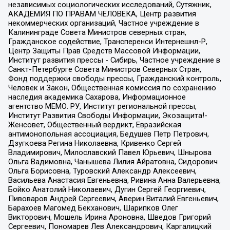
независимых социологических исследований, Сутяжник,
АКАДЕМИЯ ПО ПРАВАМ ЧЕЛОВЕКА, Центр развития
некоммерческих организаций, Частное учреждение в
Калининграде Совета Министров северных стран,
Гражданское содействие, Трансперенси Интернешнл-Р,
Центр Защиты Прав Средств Массовой Информации,
Институт развития прессы - Сибирь, Частное учреждение в
Санкт-Петербурге Совета Министров Северных Стран,
Фонд поддержки свободы прессы, Гражданский контроль,
Человек и Закон, Общественная комиссия по сохранению
наследия академика Сахарова, Информационное
агентство МЕМО. РУ, Институт региональной прессы,
Институт Развития Свободы Информации, Экозащита!-
Женсовет, Общественный вердикт, Евразийская
антимонопольная ассоциация, Бедушев Петр Петрович,
Дзугкоева Регина Николаевна, Кривенко Сергей
Владимирович, Милославский Павел Юрьевич, Шнырова
Ольга Вадимовна, Чанышева Лилия Айратовна, Сидорович
Ольга Борисовна, Туровский Александр Алексеевич,
Васильева Анастасия Евгеньевна, Ривина Анна Валерьевна,
Бойко Анатолий Николаевич, Дугин Сергей Георгиевич,
Пивоваров Андрей Сергеевич, Аверин Виталий Евгеньевич,
Барахоев Магомед Бекханович, Шарипков Олег
Викторович, Мошель Ирина Ароновна, Шведов Григорий
Сергеевич, Пономарев Лев Александрович, Каргалицкий