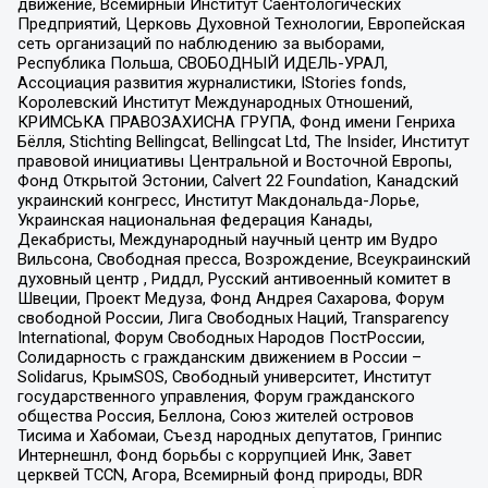
движение, Всемирный Институт Саентологических
Предприятий, Церковь Духовной Технологии, Европейская
сеть организаций по наблюдению за выборами,
Республика Польша, СВОБОДНЫЙ ИДЕЛЬ-УРАЛ,
Ассоциация развития журналистики, IStories fonds,
Королевский Институт Международных Отношений,
КРИМСЬКА ПРАВОЗАХИСНА ГРУПА, Фонд имени Генриха
Бёлля, Stichting Bellingcat, Bellingcat Ltd, The Insider, Институт
правовой инициативы Центральной и Восточной Европы,
Фонд Открытой Эстонии, Calvert 22 Foundation, Канадский
украинский конгресс, Институт Макдональда-Лорье,
Украинская национальная федерация Канады,
Декабристы, Международный научный центр им Вудро
Вильсона, Свободная пресса, Возрождение, Всеукраинский
духовный центр , Риддл, Русский антивоенный комитет в
Швеции, Проект Медуза, Фонд Андрея Сахарова, Форум
свободной России, Лига Свободных Наций, Transparеncy
International, Форум Свободных Народов ПостРоссии,
Солидарность с гражданским движением в России –
Solidarus, КрымSOS, Свободный университет, Институт
государственного управления, Форум гражданского
общества Россия, Беллона, Союз жителей островов
Тисима и Хабомаи, Съезд народных депутатов, Гринпис
Интернешнл, Фонд борьбы с коррупцией Инк, Завет
церквей TCCN, Агора, Всемирный фонд природы, BDR