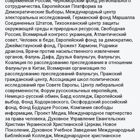
современной России, Черноморский фонд регионального
сотрудничества, Европейская Платформа за
Демократические Выборы, Международный центр
электоральных исследований, Германский фонд Маршалла
Соединенных Штатов, Тихоокеанский центр защиты
окружающей среды и природных ресурсов, Свободная
Россия, Всемирный конгресс украинцев, Атлантический
совет, Человек в беде, Европейский фонд за демократию,
Джеймстаунский фонд, Прожект Хармони, Родники
дракона, Врачи против насильственного извлечения
органов, Фалунь Дафа, Друзья Фалуньгун, Фалуньгун,
Коалиция по расследованию преследования в отношении
Фалуньгун в Китае, Всемирная организация по
расследованию преследований Фалуньгун, Пражский
гражданский центр, Ассоциация школ политических
исследований при Совете Европы, Центр либеральной
современности, Форум русскоязычных европейцев,
Немецко-русский обмен, Бард колледж, Европейский
выбор, Фонд Ходорковского, Оксфордский российский
фонд, Фонд Будущее России, Компания свободы
информации, Проект Медиа, Международное партнерство
за права человека, Духовное Управление Евангельских
Христиан Украинской Христианской Церкви, Новое
Поколение, Духовное Учебное Заведение Международный
Библейский Колледж, Международное христианское