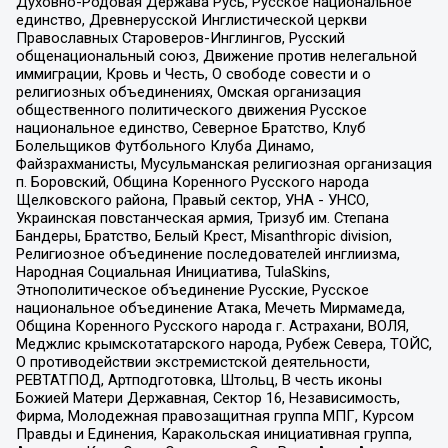
Духовно-Родовая Держава Русь, Русское национальное
единство, Древнерусской Инглистической церкви
Православных Староверов-Инглингов, Русский
общенациональный союз, Движение против нелегальной
иммиграции, Кровь и Честь, О свободе совести и о
религиозных объединениях, Омская организация
общественного политического движения Русское
национальное единство, Северное Братство, Клуб
Болельщиков Футбольного Клуба Динамо,
Файзрахманисты, Мусульманская религиозная организация
п. Боровский, Община Коренного Русского народа
Щелковского района, Правый сектор, УНА - УНСО,
Украинская повстанческая армия, Тризуб им. Степана
Бандеры, Братство, Белый Крест, Misanthropic division,
Религиозное объединение последователей инглиизма,
Народная Социальная Инициатива, TulaSkins,
Этнополитическое объединение Русские, Русское
национальное объединение Атака, Мечеть Мирмамеда,
Община Коренного Русского народа г. Астрахани, ВОЛЯ,
Меджлис крымскотатарского народа, Рубеж Севера, ТОЙС,
О противодействии экстремистской деятельности,
РЕВТАТПОД, Артподготовка, Штольц, В честь иконы
Божией Матери Державная, Сектор 16, Независимость,
Фирма, Молодежная правозащитная группа МПГ, Курсом
Правды и Единения, Каракольская инициативная группа,