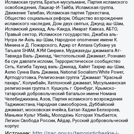
Исламская группа, Братья-мусульмане, Партия исламского
освобождения, Лашкар-И-Тайба, Исламская группа,
Движение Талибан, Исламская партия Туркестана,
Общество социальных реформ, Общество возрождения
исламского наследия, Дом двух святых, Джунд аш-Шам,
Исламский джихад, Аль-Каида, Имарат Кавказ, АБТО,
Правый сектор, Исламское государство, Джабха аль-
Нусра ли-Ахль аш-Шам, Народное ополчение имени К.
Минина и Д. Пожарского, Аджр от Аллаха Субхану уа
Тагьаля SHAM, АУМ Синрике, Муджахеды джамаата Ат-
Тавхида Валь-Джихад, Чистопольский Джамаат, Рохнамо
ба суи давлати исломи, Террористическое сообщество
Сеть, Катиба Таухид валь-Джихад, Хайят Тахрир аш-Шам,
Ахлю Сунна Валь Джамаа, National Socialism/White Power,
Артподготовка, Религиозная группа “Джамаат “Красный
пахарь”, Колумбайн, Хатлонский джамаат, Мусульманская
религиозная группа п. Кушкуль г. Оренбург, Крымско-
татарский добровольческий батальон имени Номана
Челебиджихана, Азов, Партия исламского возрождения
Таджикистана, Народная самооборона, Дуббайский
джамаат, московская ячейка, Батал-Хаджи Белхороев,
Маньяки Культ Убийц, Молодёжь Которая Улыбается,
Легион Свобода России, Айдар, Русский добровольческий
корпус
Источник:
http://nac.gov.ru/terroristicheskie-i-