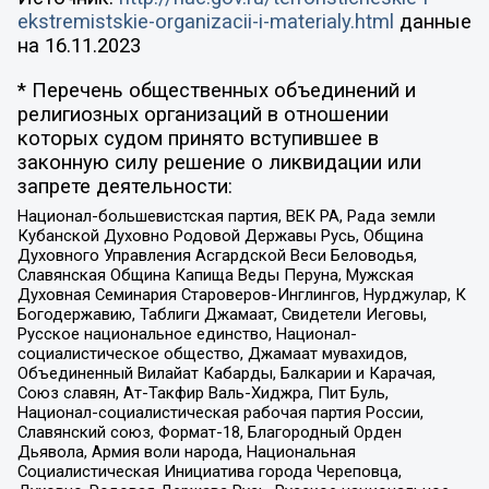
ekstremistskie-organizacii-i-materialy.html
данные
на
16.11.2023
* Перечень общественных объединений и
религиозных организаций в отношении
которых судом принято вступившее в
законную силу решение о ликвидации или
запрете деятельности:
Национал-большевистская партия, ВЕК РА, Рада земли
Кубанской Духовно Родовой Державы Русь, Община
Духовного Управления Асгардской Веси Беловодья,
Славянская Община Капища Веды Перуна, Мужская
Духовная Семинария Староверов-Инглингов, Нурджулар, К
Богодержавию, Таблиги Джамаат, Свидетели Иеговы,
Русское национальное единство, Национал-
социалистическое общество, Джамаат мувахидов,
Объединенный Вилайат Кабарды, Балкарии и Карачая,
Союз славян, Ат-Такфир Валь-Хиджра, Пит Буль,
Национал-социалистическая рабочая партия России,
Славянский союз, Формат-18, Благородный Орден
Дьявола, Армия воли народа, Национальная
Социалистическая Инициатива города Череповца,