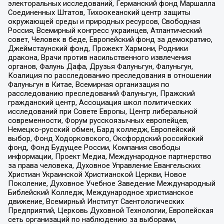
электоральных исследований, Германский фонд Маршалла
Соединенных Штатов, Тихоокеанский центр защиты
окружающей среды и природных ресурсов, Свободная
Россия, Всемирный конгресс украинцев, Атлантический
совет, Человек в беде, Европейский фонд за демократию,
Джеймстаунский фонд, Прожект Хармони, Родники
дракона, Врачи против насильственного извлечения
органов, Фалунь Дафа, Друзья Фалуньгун, Фалуньгун,
Коалиция по расследованию преследования в отношении
Фалуньгун в Китае, Всемирная организация по
расследованию преследований Фалуньгун, Пражский
гражданский центр, Ассоциация школ политических
исследований при Совете Европы, Центр либеральной
современности, Форум русскоязычных европейцев,
Немецко-русский обмен, Бард колледж, Европейский
выбор, Фонд Ходорковского, Оксфордский российский
фонд, Фонд Будущее России, Компания свободы
информации, Проект Медиа, Международное партнерство
за права человека, Духовное Управление Евангельских
Христиан Украинской Христианской Церкви, Новое
Поколение, Духовное Учебное Заведение Международный
Библейский Колледж, Международное христианское
движение, Всемирный Институт Саентологических
Предприятий, Церковь Духовной Технологии, Европейская
сеть организаций по наблюдению за выборами,