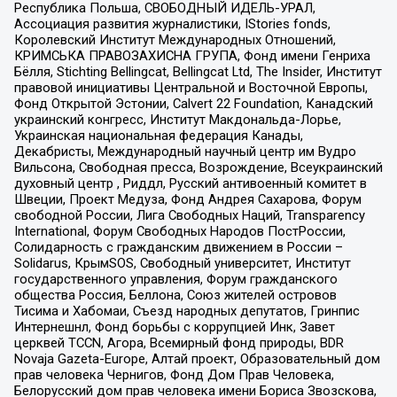
Республика Польша, СВОБОДНЫЙ ИДЕЛЬ-УРАЛ,
Ассоциация развития журналистики, IStories fonds,
Королевский Институт Международных Отношений,
КРИМСЬКА ПРАВОЗАХИСНА ГРУПА, Фонд имени Генриха
Бёлля, Stichting Bellingcat, Bellingcat Ltd, The Insider, Институт
правовой инициативы Центральной и Восточной Европы,
Фонд Открытой Эстонии, Calvert 22 Foundation, Канадский
украинский конгресс, Институт Макдональда-Лорье,
Украинская национальная федерация Канады,
Декабристы, Международный научный центр им Вудро
Вильсона, Свободная пресса, Возрождение, Всеукраинский
духовный центр , Риддл, Русский антивоенный комитет в
Швеции, Проект Медуза, Фонд Андрея Сахарова, Форум
свободной России, Лига Свободных Наций, Transparеncy
International, Форум Свободных Народов ПостРоссии,
Солидарность с гражданским движением в России –
Solidarus, КрымSOS, Свободный университет, Институт
государственного управления, Форум гражданского
общества Россия, Беллона, Союз жителей островов
Тисима и Хабомаи, Съезд народных депутатов, Гринпис
Интернешнл, Фонд борьбы с коррупцией Инк, Завет
церквей TCCN, Агора, Всемирный фонд природы, BDR
Novaja Gazeta-Europe, Алтай проект, Образовательный дом
прав человека Чернигов, Фонд Дом Прав Человека,
Белорусский дом прав человека имени Бориса Звозскова,