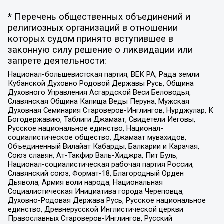
* Перечень общественных объединений и
религиозных организаций в отношении
которых судом принято вступившее в
законную силу решение о ликвидации или
запрете деятельности:
Национал-большевистская партия, ВЕК РА, Рада земли
Кубанской Духовно Родовой Державы Русь, Община
Духовного Управления Асгардской Веси Беловодья,
Славянская Община Капища Веды Перуна, Мужская
Духовная Семинария Староверов-Инглингов, Нурджулар, К
Богодержавию, Таблиги Джамаат, Свидетели Иеговы,
Русское национальное единство, Национал-
социалистическое общество, Джамаат мувахидов,
Объединенный Вилайат Кабарды, Балкарии и Карачая,
Союз славян, Ат-Такфир Валь-Хиджра, Пит Буль,
Национал-социалистическая рабочая партия России,
Славянский союз, Формат-18, Благородный Орден
Дьявола, Армия воли народа, Национальная
Социалистическая Инициатива города Череповца,
Духовно-Родовая Держава Русь, Русское национальное
единство, Древнерусской Инглистической церкви
Православных Староверов-Инглингов, Русский