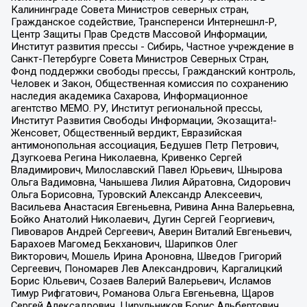
Калининграде Совета Министров северных стран,
Гражданское содействие, Трансперенси Интернешнл-Р,
Центр Защиты Прав Средств Массовой Информации,
Институт развития прессы - Сибирь, Частное учреждение в
Санкт-Петербурге Совета Министров Северных Стран,
Фонд поддержки свободы прессы, Гражданский контроль,
Человек и Закон, Общественная комиссия по сохранению
наследия академика Сахарова, Информационное
агентство МЕМО. РУ, Институт региональной прессы,
Институт Развития Свободы Информации, Экозащита!-
Женсовет, Общественный вердикт, Евразийская
антимонопольная ассоциация, Бедушев Петр Петрович,
Дзугкоева Регина Николаевна, Кривенко Сергей
Владимирович, Милославский Павел Юрьевич, Шнырова
Ольга Вадимовна, Чанышева Лилия Айратовна, Сидорович
Ольга Борисовна, Туровский Александр Алексеевич,
Васильева Анастасия Евгеньевна, Ривина Анна Валерьевна,
Бойко Анатолий Николаевич, Дугин Сергей Георгиевич,
Пивоваров Андрей Сергеевич, Аверин Виталий Евгеньевич,
Барахоев Магомед Бекханович, Шарипков Олег
Викторович, Мошель Ирина Ароновна, Шведов Григорий
Сергеевич, Пономарев Лев Александрович, Каргалицкий
Борис Юльевич, Созаев Валерий Валерьевич, Исламов
Тимур Рифгатович, Романова Ольга Евгеньевна, Щаров
Сергей Алексадрович, Цирульников Борис Альбертович,