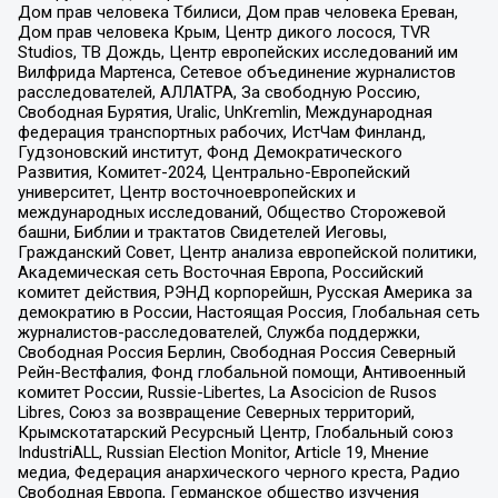
Дом прав человека Тбилиси, Дом прав человека Ереван,
Дом прав человека Крым, Центр дикого лосося, TVR
Studios, ТВ Дождь, Центр европейских исследований им
Вилфрида Мартенса, Сетевое объединение журналистов
расследователей, АЛЛАТРА, За свободную Россию,
Свободная Бурятия, Uralic, UnKremlin, Международная
федерация транспортных рабочих, ИстЧам Финланд,
Гудзоновский институт, Фонд Демократического
Развития, Комитет-2024, Центрально-Европейский
университет, Центр восточноевропейских и
международных исследований, Общество Сторожевой
башни, Библии и трактатов Свидетелей Иеговы,
Гражданский Совет, Центр анализа европейской политики,
Академическая сеть Восточная Европа, Российский
комитет действия, РЭНД корпорейшн, Русская Америка за
демократию в России, Настоящая Россия, Глобальная сеть
журналистов-расследователей, Служба поддержки,
Свободная Россия Берлин, Свободная Россия Северный
Рейн-Вестфалия, Фонд глобальной помощи, Антивоенный
комитет России, Russie-Libertes, La Asocicion de Rusos
Libres, Союз за возвращение Северных территорий,
Крымскотатарский Ресурсный Центр, Глобальный союз
IndustriALL, Russian Election Monitor, Article 19, Мнение
медиа, Федерация анархического черного креста, Радио
Свободная Европа, Германское общество изучения