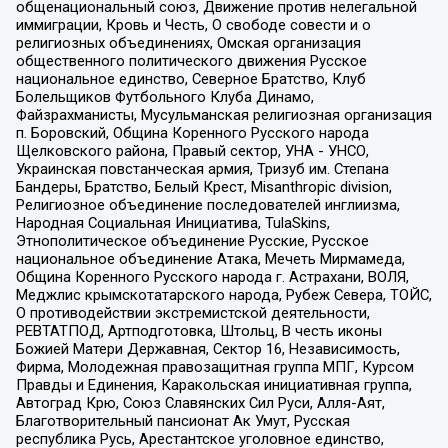
общенациональный союз, Движение против нелегальной
иммиграции, Кровь и Честь, О свободе совести и о
религиозных объединениях, Омская организация
общественного политического движения Русское
национальное единство, Северное Братство, Клуб
Болельщиков Футбольного Клуба Динамо,
Файзрахманисты, Мусульманская религиозная организация
п. Боровский, Община Коренного Русского народа
Щелковского района, Правый сектор, УНА - УНСО,
Украинская повстанческая армия, Тризуб им. Степана
Бандеры, Братство, Белый Крест, Misanthropic division,
Религиозное объединение последователей инглиизма,
Народная Социальная Инициатива, TulaSkins,
Этнополитическое объединение Русские, Русское
национальное объединение Атака, Мечеть Мирмамеда,
Община Коренного Русского народа г. Астрахани, ВОЛЯ,
Меджлис крымскотатарского народа, Рубеж Севера, ТОЙС,
О противодействии экстремистской деятельности,
РЕВТАТПОД, Артподготовка, Штольц, В честь иконы
Божией Матери Державная, Сектор 16, Независимость,
Фирма, Молодежная правозащитная группа МПГ, Курсом
Правды и Единения, Каракольская инициативная группа,
Автоград Крю, Союз Славянских Сил Руси, Алля-Аят,
Благотворительный пансионат Ак Умут, Русская
республика Русь, Арестантское уголовное единство,