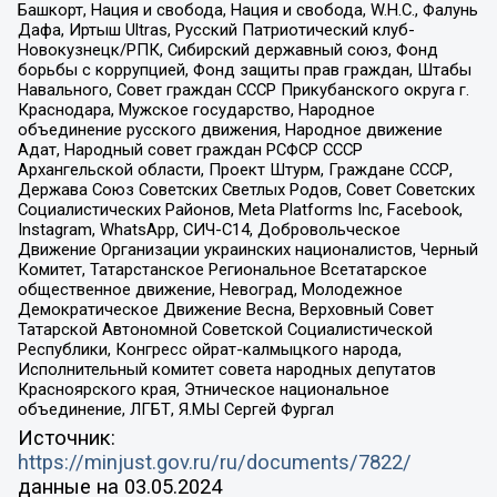
Башкорт, Нация и свобода, Нация и свобода, W.H.С., Фалунь
Дафа, Иртыш Ultras, Русский Патриотический клуб-
Новокузнецк/РПК, Сибирский державный союз, Фонд
борьбы с коррупцией, Фонд защиты прав граждан, Штабы
Навального, Совет граждан СССР Прикубанского округа г.
Краснодара, Мужское государство, Народное
объединение русского движения, Народное движение
Адат, Народный совет граждан РСФСР СССР
Архангельской области, Проект Штурм, Граждане СССР,
Держава Союз Советских Светлых Родов, Совет Советских
Социалистических Районов, Meta Platforms Inc, Facebook,
Instagram, WhatsApp, СИЧ-С14, Добровольческое
Движение Организации украинских националистов, Черный
Комитет, Татарстанское Региональное Всетатарское
общественное движение, Невоград, Молодежное
Демократическое Движение Весна, Верховный Совет
Татарской Автономной Советской Социалистической
Республики, Конгресс ойрат-калмыцкого народа,
Исполнительный комитет совета народных депутатов
Красноярского края, Этническое национальное
объединение, ЛГБТ, Я.МЫ Сергей Фургал
Источник:
https://minjust.gov.ru/ru/documents/7822/
данные на
03.05.2024