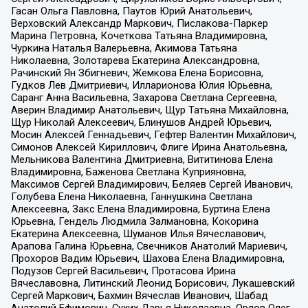
Гасан Ольга Павловна, Паутов Юрий Анатольевич,
Верховский Александр Маркович, Пислакова-Паркер
Марина Петровна, Кочеткова Татьяна Владимировна,
Чуркина Наталья Валерьевна, Акимова Татьяна
Николаевна, Золотарева Екатерина Александровна,
Рачинский Ян Збигневич, Жемкова Елена Борисовна,
Гудков Лев Дмитриевич, Илларионова Юлия Юрьевна,
Саранг Анна Васильевна, Захарова Светлана Сергеевна,
Аверин Владимир Анатольевич, Щур Татьяна Михайловна,
Щур Николай Алексеевич, Блинушов Андрей Юрьевич,
Мосин Алексей Геннадьевич, Гефтер Валентин Михайлович,
Симонов Алексей Кириллович, Флиге Ирина Анатольевна,
Мельникова Валентина Дмитриевна, Вититинова Елена
Владимировна, Баженова Светлана Куприяновна,
Максимов Сергей Владимирович, Беляев Сергей Иванович,
Голубева Елена Николаевна, Ганнушкина Светлана
Алексеевна, Закс Елена Владимировна, Буртина Елена
Юрьевна, Гендель Людмила Залмановна, Кокорина
Екатерина Алексеевна, Шуманов Илья Вячеславович,
Арапова Галина Юрьевна, Свечников Анатолий Мариевич,
Прохоров Вадим Юрьевич, Шахова Елена Владимировна,
Подузов Сергей Васильевич, Протасова Ирина
Вячеславовна, Литинский Леонид Борисович, Лукашевский
Сергей Маркович, Бахмин Вячеслав Иванович, Шабад