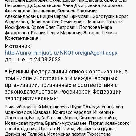
Анатолий Ефимович, Сухих Дарья Николаевна, Орлов Олег
Петрович, Добровольская Анна Дмитриевна, Королева
Александра Евгеньевна, Смирнов Владимир
Александрович, Вицин Сергей Ефимович, Золотухин Борис
Андреевич, Левинсон Лев Семенович, Локшина Татьяна
Иосифовна, Орлов Олег Петрович, Полякова Мара
Федоровна, Резник Генри Маркович, Захаров Герман
Константинович
Источник:
http://unro.minjust.ru/NKOForeignAgent.aspx
данные на
24.03.2022
* Единый федеральный список организаций, в
том числе иностранных и международных
организаций, признанных в соответствии с
законодательством Российской Федерации
террористическими:
Высший военный Маджлисуль Шура Объединенных сил
моджахедов Кавказа, Конгресс народов Ичкерии и
Дагестана, База, Асбат аль-Ансар, Священная война,
Исламская группа, Братья-мусульмане, Партия исламского
освобождения, Лашкар-И-Тайба, Исламская группа,
Движение Талибан, Исламская партия Туркестана,