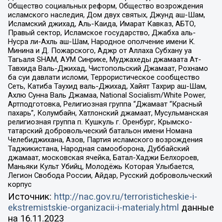
Общество социальных реформ, Общество возрождения
исламского наследия, Дом двух святых, Джунд аш-Шам,
Исламский джихад, Аль-Каида, Имарат Кавказ, АБТО,
Правый сектор, Исламское государство, Джабха аль-
Нусра ли-Ахль аш-Шам, Народное ополчение имени К.
Минина и Д. Пожарского, Аджр от Аллаха Субхану уа
Тагьаля SHAM, АУМ Синрике, Муджахеды джамаата Ат-
Тавхида Валь-Джихад, Чистопольский Джамаат, Рохнамо
ба суи давлати исломи, Террористическое сообщество
Сеть, Катиба Таухид валь-Джихад, Хайят Тахрир аш-Шам,
Ахлю Сунна Валь Джамаа, National Socialism/White Power,
Артподготовка, Религиозная группа “Джамаат “Красный
пахарь”, Колумбайн, Хатлонский джамаат, Мусульманская
религиозная группа п. Кушкуль г. Оренбург, Крымско-
татарский добровольческий батальон имени Номана
Челебиджихана, Азов, Партия исламского возрождения
Таджикистана, Народная самооборона, Дуббайский
джамаат, московская ячейка, Батал-Хаджи Белхороев,
Маньяки Культ Убийц, Молодёжь Которая Улыбается,
Легион Свобода России, Айдар, Русский добровольческий
корпус
Источник:
http://nac.gov.ru/terroristicheskie-i-
ekstremistskie-organizacii-i-materialy.html
данные
на
16.11.2023