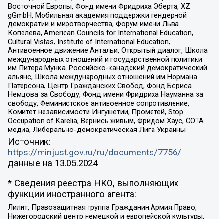
Восточной Европы, Фонд имени Фридриха Эберта, XZ
gGmbH, Мобильная академия поддержки гендерной
демократии и миротворчества, Форум имени Льва
Копелева, American Councils for International Education,
Cultural Vistas, Institute of International Education,
Антивоенное движение Антальи, Открытый диалог, Школа
международных отношений и государственной политики
им Питера Мунка, Российско-канадский демократический
альянс, Школа международных отношений им Нормана
Патерсона, Центр Гражданских Свобод, Фонд Бориса
Немцова за Свободу, Фонд имени Фридриха Науманна за
свободу, Феминистское антивоенное сопротивление,
Комитет независимости Ингушетии, Прометей, Stop
Occupation of Karelia, Вернись живым, Фридом Хаус, СОТА
медиа, Либерально-демократическая Лига Украины
Источник:
https://minjust.gov.ru/ru/documents/7756/
данные на
13.05.2024
* Сведения реестра НКО, выполняющих
функции иностранного агента:
Лилит, Правозащитная группа Гражданин.Армия.Право,
Нижегородский центр немецкой и европейской культуры,